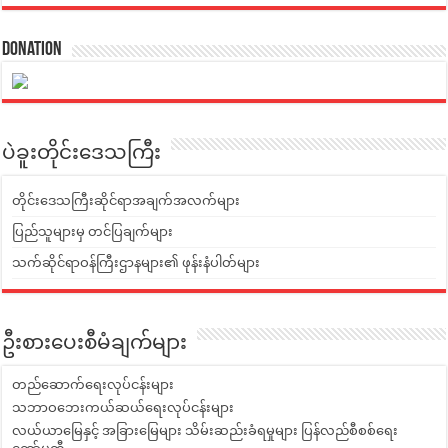
Donation
ပဲခူးတိုင်းဒေသကြီး
တိုင်းဒေသကြီးဆိုင်ရာအချက်အလက်များ
ပြည်သူများမှ တင်ပြချက်များ
သက်ဆိုင်ရာဝန်ကြီးဌာနများ၏ ဖုန်းနံပါတ်များ
ဦးစားပေးစီမံချက်များ
တည်ဆောက်ရေးလုပ်ငန်းများ
သဘာဝဘေးကယ်ဆယ်ရေးလုပ်ငန်းများ
လယ်ယာမြေနှင့် အခြားမြေများ သိမ်းဆည်းခံရမှုများ ပြန်လည်စီစစ်ရေး