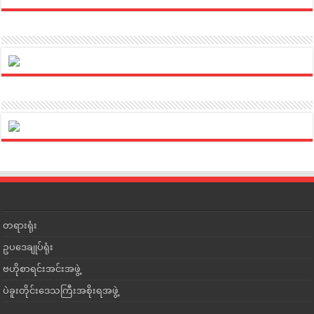
တရားရုံး
ဥပဒေချုပ်ရုံး
ဗဟိုစာရင်းအင်းအဖွဲ့
ပဲခူးတိုင်းဒေသကြီးအစိုးရအဖွဲ့