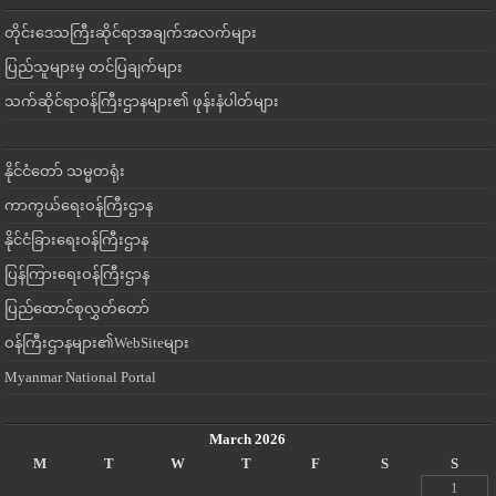
တိုင်းဒေသကြီးဆိုင်ရာအချက်အလက်များ
ပြည်သူများမှ တင်ပြချက်များ
သက်ဆိုင်ရာဝန်ကြီးဌာနများ၏ ဖုန်းနံပါတ်များ
နိုင်ငံတော် သမ္မတရုံး
ကာကွယ်ရေးဝန်ကြီးဌာန
နိုင်ငံခြားရေးဝန်ကြီးဌာန
ပြန်ကြားရေးဝန်ကြီးဌာန
ပြည်ထောင်စုလွှတ်တော်
ဝန်ကြီးဌာနများ၏WebSiteများ
Myanmar National Portal
March 2026
M
T
W
T
F
S
S
1