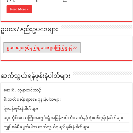
Read More »
ဥပဒေ / နည်းဥပဒေများ
ဥပဒေများ နှင့် နည်းဥပဒေများကြည့်ရှုရန် >>
ဆက်သွယ်ရန်ဖုန်းနံပါတ်များ
ဆေးရုံ / လူနာတင်ယာဉ်
မီးသတ်စခန်းများ၏ ဖုန်းနံပါတ်များ
ရဲစခန်းဖုန်းနံပါတ်များ
ပဲခူးတိုင်းဒေသကြီးအတွင်းရှိ အမြန်လမ်း မီးသတ်နှင့် ရဲစခန်းဖုန်းနံပါတ်များ
လျှပ်စစ်မီးပျက်ပါက ဆက်သွယ်ရမည့် ဖုန်းနံပါတ်များ