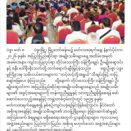
ပဲခူး မတ် ၈ ပဲခူးမြို့၊ မြို့တော်ခန်းမ၌ မတ်လ(၈)ရက်နေ့၊ နံနက်ပိုင်းက
၂၀၂၆ ခုနှစ်၊ အပြည်ပြည်ဆိုင်ရာ အမျိုးသမီးများနေ့ အထိမ်းအမှတ်
အခမ်းအနား ကျင်းပပြုလုပ်ရာ တိုင်းဒေသကြီး ဝန်ကြီးချုပ် ဦးမျိုးဆွေဝင်း
နှင့် ဇနီး ဒေါ်စိုးစိုးသက်တို့ တက်ရောက်ချီးမြှင့်ခဲ့သည်။ ရှေးဦးစွာ ပဲခူး
မူကြို(၁)မှ သမီးငယ်လေးများက “တင့်တင့်တို့အရွယ်”သီချင်းဖြင့် ကပြ
ဖျော်ဖြေပေး ခဲ့ကြသည်။ ထို့နောက် တိုင်းဒေသကြီး ဝန်ကြီးချုပ် ဦး
မျိုးဆွေဝင်းက အပြည်ပြည်ဆိုင်ရာအမျိုးသမီးများနေ့သည် အမျိုးသမီး
များ၏ အခွင့်အရေးများကို တန်းတူညီမျှမှုနှင့် သာတူညီမျှမိုရှိစေရန် ဖော်
ဆောင်ပေးသည့်အနေဖြင့် ကမ္ဘာတစ်ဝှမ်းလုံးတွင် ၁၉၇၅ ခုနှစ်၊
မတ်လ(၈)ရက်နေ့မှစ၍ နှစ်စဉ်ကျင်းပခဲ့ရခြင်းဖြစ်ကြောင်း၊ နိုင်ငံတော်
အစိုးရအနေဖြင့် အမျိုးသမီးများ၏ ဘဝဖွံ့ဖြိုးရေး၊ ခွဲခြားဆက်ဆံမှုနှင့်
အကြမ်းဖက် ခံရမှုများ မရှိစေရေးအတွက် ဌာနဆိုင်ရာများ၊ ကုလသမဂ္ဂ
အဖွဲ့အစည်းများ၊ ပြည်တွင်း/ပြည်ပ အစိုးရ မဟုတ်သော အဖွဲ့အစည်းများ
နှင့် ပူပေါင်းလက်တွဲ အကောင်အထည်ဖော် …