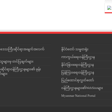
င်းဒေသကြီးဆိုင်ရာအချက်အလက်
နိုင်ငံတော် သမ္မတရုံး
ကာကွယ်ရေးဝန်ကြီးဌာန
သူများမှ တင်ပြချက်များ
နိုင်ငံခြားရေးဝန်ကြီးဌာန
ိုင်ရာဝန်ကြီးဌာနများ၏ ဖုန်း
ပြန်ကြားရေးဝန်ကြီးဌာန
တ်များ
ပြည်ထောင်စုလွှတ်တော်
ဝန်ကြီးဌာနများ၏WebSiteများ
Myanmar National Portal