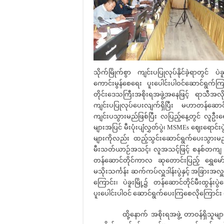
သိုက်မြိုက်စွာ ကျင်းပပြုလုပ်နိုင်ခဲ့ရာတွင် ပဲ
ကောင်းမွန်စေရေး ပူးပေါင်းပါဝင်ဆောင်ရွက
တိုင်းဒေသကြီးအစိုးရအဖွဲ့အနေဖြင့် ရာသီအလ
ကျင်းပပြုလုပ်ပေးလျက်ရှိပြီး မဟာတန်ဆောင်
ကျင်းပသွားမည်ဖြစ်ပြီး လပြည့်နေ့တွင် လူဦ
များအပြင် မီးပုံးပျံလွှတ်ပွဲ၊ MSMEs ဈေးရောင်းပ
များကိုလည်း ထည့်သွင်းဆောင်ရွက်ပေးသွားမည်
မီးသတ်ယာဉ်အသင့်၊ လူအသင့်ဖြင့် စနစ်တကျ
တန်ဆောင်တိုင်ကာလ ဆုတောင်းပြည့် ရွှေမော်ဓေ
မသိုးသင်္ကန်း ဆက်ကပ်လှူဒါန်းပွဲနှင့် အခြားအ
ကြောင်း၊ ပဲခူးမြို့၌ တန်ဆောင်တိုင်မီးထွန်းပွဲ
ပူးပေါင်းပါဝင် ဆောင်ရွက်ပေးကြစေလိုကြောင်း
ထို့နောက် အစိုးရအဖွဲ့ တာဝန်ရှိသူများနှင့