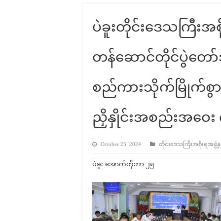
ပဲခူးတိုင်းဒေသကြီးအ
တန်ဆောင်တိုင်ပွဲတော
စည်ကားသိုက်မြိုက်စွာ 
ညှိနှိုင်းအစည်းအဝေး 
October 25, 2024
တိုင်းဒေသကြီးအစိုးရအဖွဲ့နှင
ပဲခူး အောက်တိုဘာ ၂၅