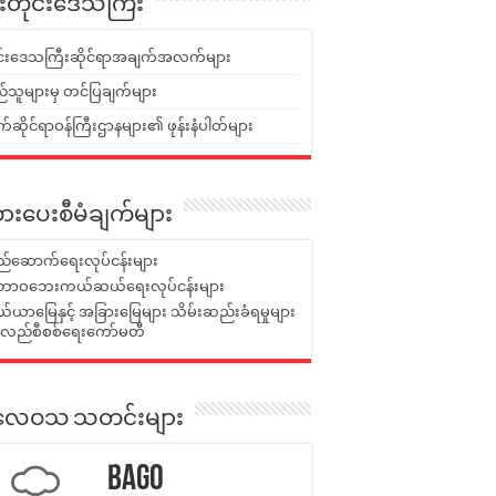
ူးတိုင်းဒေသကြီး
ုင်းဒေသကြီးဆိုင်ရာအချက်အလက်များ
်သူများမှ တင်ပြချက်များ
ဆိုင်ရာဝန်ကြီးဌာနများ၏ ဖုန်းနံပါတ်များ
ားပေးစီမံချက်များ
်ဆောက်ရေးလုပ်ငန်းများ
ာဝဘေးကယ်ဆယ်ရေးလုပ်ငန်းများ
ယာမြေနှင့် အခြားမြေများ သိမ်းဆည်းခံရမှုများ
န်လည်စီစစ်ရေးကော်မတီ
ုးလေဝသ သတင်းများ
Bago