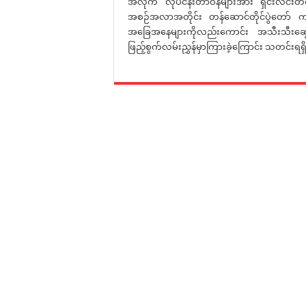
အလိုက် လုပ်ငန်းတာဝန်များအား ရှင်းလင်းတင်ပ
အစဉ်အလာအတိုင်း တန်ဆောင်တိုင်ပွဲတော် ကျင
အခြေအနေများကိုလည်းကောင်း အသီးသီးဆွေးန
ဖြည့်စွက်လမ်းညွှန်မှာကြားခဲ့ကြောင်း သတင်းရရ