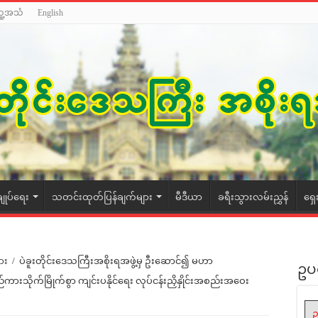
သူ့အသံ
English
ချုပ်ရေး
သတင်းထုတ်ပြန်ချက်များ
မီဒီယာ
ခရီးသွားလမ်းညွှန်
ရှေ
ား
/
ပဲခူးတိုင်းဒေသကြီးအစိုးရအဖွဲ့မှ ဦးဆောင်၍ မဟာ
ဥပ
ားသိုက်မြိုက်စွာ ကျင်းပနိုင်ရေး လုပ်ငန်းညှိနှိုင်းအစည်းအဝေး
ဥ