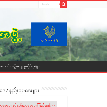
းဟောင်းယဉ်ကျေးမှုဆိုင်ရာများ
ဒေ / နည်းဥပဒေများ
ပဒေများ နှင့် နည်းဥပဒေများကြည့်ရှုရန် >>