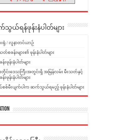
သွယ်ရန်ဖုန်းနံပါတ်များ
းရုံ / လူနာတင်ယာဉ်
သတ်စခန်းများ၏ ဖုန်းနံပါတ်များ
ခန်းဖုန်းနံပါတ်များ
ူးတိုင်းဒေသကြီးအတွင်းရှိ အမြန်လမ်း မီးသတ်နှင့်
ခန်းဖုန်းနံပါတ်များ
ပ်စစ်မီးပျက်ပါက ဆက်သွယ်ရမည့် ဖုန်းနံပါတ်များ
ation