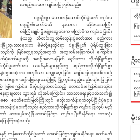
ပဲခ
အစည်းအဝေး ကျင်းပပြုလုပ်သည်။
တိ
ရှေးဦးစွာ မဟာတန်ဆောင်တိုင်ပွဲတော် ကျင်းပ
ရေးဦးစီးကော်မတီ နာယက၊ တိုင်းဒေသကြီး
ပြည
ဝန်ကြီးချုပ် ဦးမျိုးဆွေဝင်းက မကြာမီက ကျင်းပပြီးစီး
သက်
ခဲ့သည့် သီတင်းကျွတ်မီးထွန်းပွဲတော်အား စည်ကား
ခူးမြို့သူ/သားများက မိမိတို့နေထိုင်ရာ ပဲခူးမြို့၏ ပုံရိပ်ထူးခြား
်ကြသည်ကို မြင်တွေ့ရသည့်အတွက် အထူးဝမ်းမြောက်ပါ ကြောင်း၊
ိုက်ပွဲတော်များကို အစဉ်အလာမပြတ် စည်းကား သိုက်မြိုက်စွာ
ဦးစ
တိုင်ပွဲတော်အား ယခင်နှစ်များနည်းတူ စည်ကားသိုက်မြိုက်စွာ
းရေ(၁၅၀၀၀)အား စတုဒီသာ ကျွေးမွေးခြင်း၊ ဖျော်ဖြေရေးအစီအစဉ်
တည
ွဲတော်များ၊ ဖျော်ဖြေရေးယာဉ်ဖြင့် မြို့တွင်းလှည့်လည်ဖျော်ဖြေခြင်း
သဘ
 ဖြစ်ကြောင်း၊ မီးပုံပျံလွှတ်တင်သည့် လေလမ်းကြောင်းအတိုင်း
လယ်
 နေရာချထား သွားရန် လိုအပ်ကြောင်း၊ ဘာသာရေးနှင့်ပတ်သက်၍
ပြ
ာ စေတီတော်မြတ်ကြီးတွင် မသိုးသင်္ကန်းရက်လုပ်ပြိုင်ပွဲများ၊
လှူအတန်းပွဲများကိုလည်း စည်ကားသိုက်မြိုက်စွာ ကျင်းပပြုလုပ် မည်
တော် အေးချမ်းလုံခြုံအောင်မြင်စွာ ကျင်းပပြီးစီးနိုင်ရေး အားလုံး
မိ
 ပြောကြားခဲ့သည်။
် တန်ဆောင်တိုင်ပွဲတော် အောင်မြင်စွာကျင်းပနိုင်ရေး ကော်မတီ