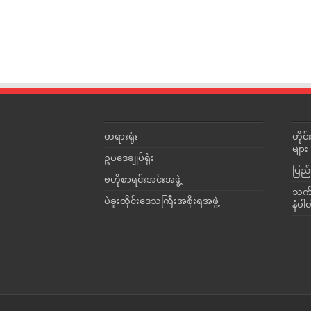
တရားရုံး
တို
များ
ဥပဒေချုပ်ရုံး
ပြည်
ဗဟိုစာရင်းအင်းအဖွဲ့
သက်ဆ
ပဲခူးတိုင်းဒေသကြီးအစိုးရအဖွဲ့
နံပါ