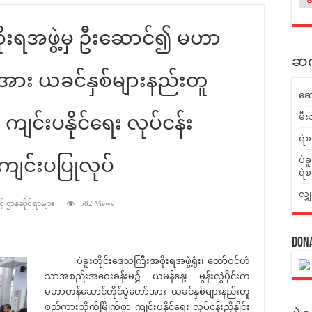
စိုးရအဖွဲ့မှ ဦးဆောင်၍ မဟာ
ဆက်
်အား ယခင်နှစ်များနည်းတူ
ဆေ
မီး
ကျင်းပနိုင်ရေး လုပ်ငန်း
ရဲစ
ကျင်းပပြုလုပ်
ပဲခ
ရဲစ
လျှ
့် ဌာနဆိုင်ရာများ
582 Views
Don
ပဲခူးတိုင်းဒေသကြီးအစိုးရအဖွဲ့ရုံး၊ တော်ဝင်ဟံ
သာအစည်းအဝေးခန်းမ၌ ယမန်နေ့၊ မွန်းလွဲပိုင်းက
မဟာတန်ဆောင်တိုင်ပွဲတော်အား ယခင်နှစ်များနည်းတူ
စည်ကားသိုက်မြိုက်စွာ ကျင်းပနိုင်ရေး လုပ်ငန်းညှိနှိုင်း