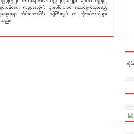
ြခဲ့ကြပြီး တက်ရောက်လာသည့် မြို့မိ/မြို့ဖ များက ပဲခူးမြို့
်းပနိုင်ရေး ကဏ္ဍအလိုက် ပူးပေါင်းပါဝင် ဆောင်ရွက်သွားမည့်
ွေးခဲ့ရာ တိုင်းဒေသကြီး ဝန်ကြီးချုပ် က လိုအပ်သည်များ
ှိသည်။
ခရို