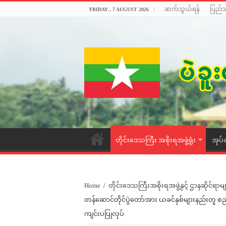
ဆက်သွယ်ရန်
ပြည်
FRIDAY , 7 AUGUST 2026
တိုင်းဒေသကြီး အစိုးရအဖွဲ့ရုံး
အုပ်
Home
/
တိုင်းဒေသကြီးအစိုးရအဖွဲ့နှင့် ဌာနဆိုင်ရာမျ
တန်ဆောင်တိုင်ပွဲတော်အား ယခင်နှစ်များနည်းတူ စည်က
ကျင်းပပြုလုပ်