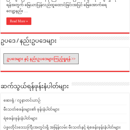
ရန်အတွက် မြေယာပြန်လည်ထူထောင်ခြင်းအပြင် မြေအောက်ရေ
လျော့နည်း …
Read More »
ဥပဒေ / နည်းဥပဒေများ
ဥပဒေများ နှင့် နည်းဥပဒေများကြည့်ရှုရန် >>
ဆက်သွယ်ရန်ဖုန်းနံပါတ်များ
ဆေးရုံ / လူနာတင်ယာဉ်
မီးသတ်စခန်းများ၏ ဖုန်းနံပါတ်များ
ရဲစခန်းဖုန်းနံပါတ်များ
ပဲခူးတိုင်းဒေသကြီးအတွင်းရှိ အမြန်လမ်း မီးသတ်နှင့် ရဲစခန်းဖုန်းနံပါတ်များ