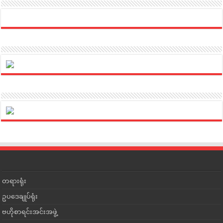
တရားရုံး
ဥပဒေချုပ်ရုံး
ဗဟိုစာရင်းအင်းအဖွဲ့