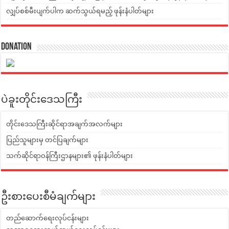
လျှပ်စစ်မီးပျက်ပါက ဆက်သွယ်ရမည့် ဖုန်းနံပါတ်များ
Donation
ပဲခူးတိုင်းဒေသကြီး
တိုင်းဒေသကြီးဆိုင်ရာအချက်အလက်များ
ပြည်သူများမှ တင်ပြချက်များ
သက်ဆိုင်ရာဝန်ကြီးဌာနများ၏ ဖုန်းနံပါတ်များ
ဦးစားပေးစီမံချက်များ
တည်ဆောက်ရေးလုပ်ငန်းများ