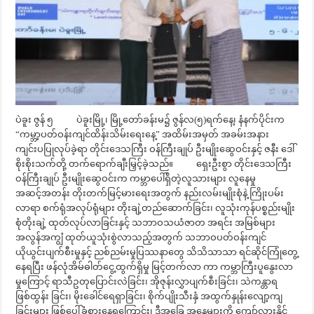
ပဲခူး ဇွန် ၅ ပဲခူးမြို့၊ မြို့တော်ခန်းမ၌ ဇွန်လ(၅)ရက်နေ့၊ နံနက်ပိုင်းက
“ကမ္ဘာ့ပတ်ဝန်းကျင်ထိန်းသိမ်းရေးနေ့” အထိမ်းအမှတ် အခမ်းအနား
ကျင်းပပြုလုပ်ခဲ့ရာ တိုင်းဒေသကြီး ဝန်ကြီးချုပ် ဦးမျိုးဆွေဝင်းနှင့် ဇနီး ဒေါ်
စိုးစိုးသက်တို့ တက်ရောက်ချီးမြှင့်ခဲ့သည်။ ရှေးဦးစွာ တိုင်းဒေသကြီး
ဝန်ကြီးချုပ် ဦးမျိုးဆွေဝင်းက ကမ္ဘာပေါ်ရှိတဲ့လူသားများ လူနေမှု
အဆင့်အတန်း တိုးတက်မြင့်မားရေးအတွက် နည်းလမ်းမျိုးစုံနဲ့ ကြိုးပမ်း
လာရာ စက်ရုံအလုပ်ရုံများ တိုးချဲ့တည်ဆောက်ခြင်း၊ လူသုံးကုန်ပစ္စည်းမျိုး
စုံတိုးချဲ့ ထုတ်လုပ်လာခြင်းနှင့် သဘာဝသယံဇာတ အရင်း အမြစ်များ
အလွန်အကျွံ ထုတ်ယူသုံးစွဲလာသည့်အတွက် သဘာဝပတ်ဝန်းကျင်
ယိုယွင်းပျက်စီးမှုနှင့် ညစ်ညမ်းမှုပြဿနာတွေ သိသိသာသာ ရင်ဆိုင်ကြုံတွေ့
နေရပြီး ဖန်လုံအိမ်ဓါတ်ငွေ့ထွက်ရှိမှု မြင့်တက်လာ ကာ ကမ္ဘာကြီးပူနွေးလာ
မှုကြောင့် ရာသီဥတုပြောင်းလဲခြင်း၊ အိုဇုန်းလွှာပျက်စီးခြင်း၊ သဲကန္တာရ
ဖြစ်ထွန်း ခြင်း၊ မိုးခေါင်ရေရှာခြင်း၊ စိုက်ပျိုးသီးနှံ အထွက်နှုန်းလျော့ကျ
ခြင်းများ ဖြစ်ပေါ်ခံစားနေရကြောင်း၊ ဒီအခြေ အနေများကို ကျော်လွှားနိုင်