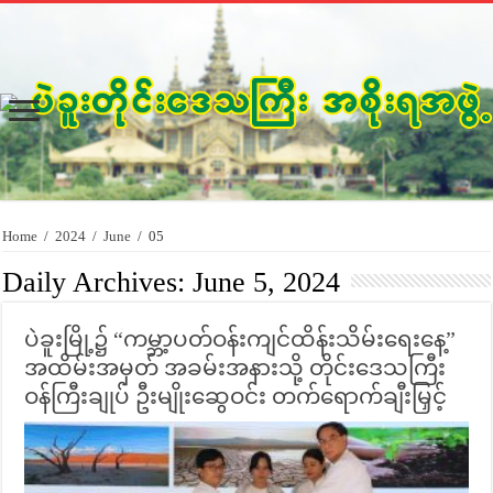
Home
/
2024
/
June
/
05
Daily Archives:
June 5, 2024
ပဲခူးမြို့၌ “ကမ္ဘာ့ပတ်ဝန်းကျင်ထိန်းသိမ်းရေးနေ့”
အထိမ်းအမှတ် အခမ်းအနားသို့ တိုင်းဒေသကြီး
ဝန်ကြီးချုပ် ဦးမျိုးဆွေဝင်း တက်ရောက်ချီးမြှင့်