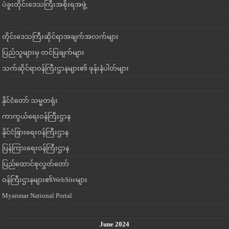
ပဲခူးတိုင်းဒေသကြီးအစိုးရအဖွဲ့
တိုင်းဒေသကြီးဆိုင်ရာအချက်အလက်များ
ပြည်သူများမှ တင်ပြချက်များ
သက်ဆိုင်ရာဝန်ကြီးဌာနများ၏ ဖုန်းနံပါတ်များ
နိုင်ငံတော် သမ္မတရုံး
ကာကွယ်ရေးဝန်ကြီးဌာန
နိုင်ငံခြားရေးဝန်ကြီးဌာန
ပြန်ကြားရေးဝန်ကြီးဌာန
ပြည်ထောင်စုလွှတ်တော်
ဝန်ကြီးဌာနများ၏WebSiteများ
Myanmar National Portal
June 2024