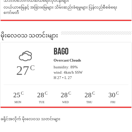
သဘာဝဘေးကယ်ဆယ်ရေးလုပ်ငန်းများ
လယ်ယာမြေနှင့် အခြားမြေများ သိမ်းဆည်းခံရမှုများ ပြန်လည်စီစစ်ရေး
ကော်မတီ
မိုးလေဝသ သတင်းများ
Bago
Overcast Clouds
27
C
humidity: 89%
wind: 4km/h SSW
H 27 • L 27
C
C
C
C
C
25
28
28
28
30
MON
TUE
WED
THU
FRI
ခရိုင်အလိုက် မိုးလေဝသ သတင်းများ