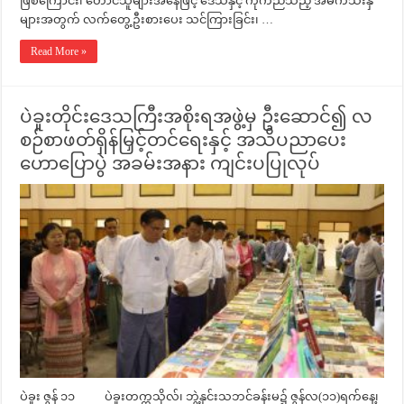
ဖြစ်ကြောင်း၊ တောင်သူများအနေဖြင့် ဒေသနှင့် ကိုက်ညီသည့် အဓိကသီးနှံ
များအတွက် လက်တွေ့ဦးစားပေး သင်ကြားခြင်း၊ …
Read More »
ပဲခူးတိုင်းဒေသကြီးအစိုးရအဖွဲ့မှ ဦးဆောင်၍ လ
စဉ်စာဖတ်ရှိန်မြှင့်တင်ရေးနှင့် အသိပညာပေး
ဟောပြောပွဲ အခမ်းအနား ကျင်းပပြုလုပ်
ပဲခူး ဇွန် ၁၁ ပဲခူးတက္ကသိုလ်၊ ဘွဲ့နှင်းသဘင်ခန်းမ၌ ဇွန်လ(၁၁)ရက်နေ့၊