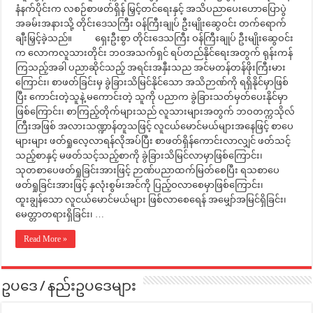
နံနက်ပိုင်းက လစဉ်စာဖတ်ရှိန် မြှင့်တင်ရေးနှင့် အသိပညာပေးဟောပြောပွဲ
အခမ်းအနားသို့ တိုင်းဒေသကြီး ဝန်ကြီးချုပ် ဦးမျိုးဆွေဝင်း တက်ရောက်
ချီးမြှင့်ခဲ့သည်။ ရှေးဦးစွာ တိုင်းဒေသကြီး ဝန်ကြီးချုပ် ဦးမျိုးဆွေဝင်း
က လောကလူသားတိုင်း ဘဝအသက်ရှင် ရပ်တည်နိုင်ရေးအတွက် ရုန်းကန်
ကြသည့်အခါ ပညာဆိုင်သည့် အရင်းအနှီးသည အင်မတန်တန်ဖိုးကြီးမား
ကြောင်း၊ စာဖတ်ခြင်းမှ ခွဲခြားသိမြင်နိုင်သော အသိဉာဏ်ကို ရရှိနိုင်မှာဖြစ်
ပြီး ကောင်းတဲ့သူနဲ့ မကောင်းတဲ့ သူကို ပညာက ခွဲခြားသတ်မှတ်ပေးနိုင်မှာ
ဖြစ်ကြောင်း၊ စာကြည့်တိုက်များသည် လူသားများအတွက် ဘဝတက္ကသိုလ်
ကြီးအဖြစ် အလားသဏ္ဍာန်တူသဖြင့် လူငယ်မောင်မယ်များအနေဖြင့် စာပေ
များများ ဖတ်ရှုလေ့လာရန်လိုအပ်ပြီး စာဖတ်ရှိန်ကောင်းလာလျှင် ဖတ်သင့်
သည့်စာနှင့် မဖတ်သင့်သည့်စာကို ခွဲခြားသိမြင်လာမှာဖြစ်ကြောင်း၊
သုတစာပေဖတ်ရှုခြင်းအားဖြင့် ဉာဏ်ပညာထက်မြတ်စေပြီး ရသစာပေ
ဖတ်ရှုခြင်းအားဖြင့် နှလုံးစွမ်းအင်ကို ပြည့်ဝလာစေမှာဖြစ်ကြောင်း၊
ထူးချွန်သော လူငယ်မောင်မယ်များ ဖြစ်လာစေရေန် အမျှော်အမြင်ရှိခြင်း၊
မေတ္တာတရားရှိခြင်း၊ …
Read More »
ဥပဒေ / နည်းဥပဒေများ