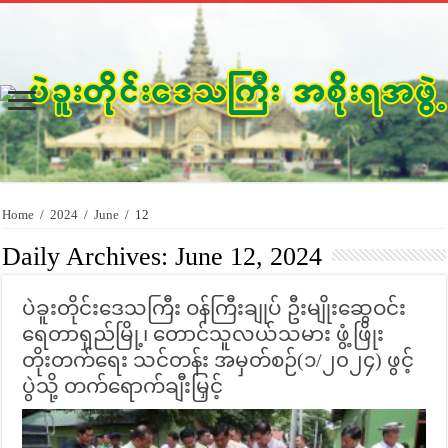
Home
/
2024
/
June
/
12
Daily Archives:
June 12, 2024
ပဲခူးတိုင်းဒေသကြီး ဝန်ကြီးချုပ် ဦးမျိုးဆွေဝင်း
ရေတာရှည်မြို့၊ တောင်သူလယ်သမား ဖွံ့ဖြိုး
တိုးတက်ရေး သင်တန်း အမှတ်စဉ်(၁/၂၀၂၄) ဖွင့်
ပွဲသို့ တက်ရောက်ချီးမြှင့်