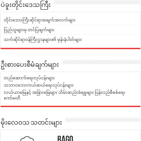
ပဲခူးတိုင်းဒေသကြီး
တိုင်းဒေသကြီးဆိုင်ရာအချက်အလက်များ
ပြည်သူများမှ တင်ပြချက်များ
သက်ဆိုင်ရာဝန်ကြီးဌာနများ၏ ဖုန်းနံပါတ်များ
ဦးစားပေးစီမံချက်များ
တည်ဆောက်ရေးလုပ်ငန်းများ
သဘာဝဘေးကယ်ဆယ်ရေးလုပ်ငန်းများ
လယ်ယာမြေနှင့် အခြားမြေများ သိမ်းဆည်းခံရမှုများ ပြန်လည်စီစစ်ရေး
ကော်မတီ
မိုးလေဝသ သတင်းများ
Bago