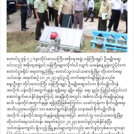
တောင်ငူ ဇွန် ၁၂ ပဲခူးတိုင်းဒေသကြီးအစိုးရအဖွဲ့၊ ဝန်ကြီးချုပ် ဦးမျိုးဆွေ
ဝင်းသည် အစိုးရအဖွဲ့ဝင် ဝန်ကြီးများလိုက်ပါ လျက် ယမန်နေ့ မွန်းလွှဲပိုင်းက
တောင်ငူခရိုင်၊ ရေတာရှည်မြို့၊ တောင်သူလယ်သမားဖွံ့ဖြိုး တိုးတက်ရေး
သင်တန်း အမှတ်စဉ် (၁/၂၀၂၄) ဖွင့်ပွဲသို့ တက်ရောက်ချီးမြှင့်ခဲ့သည်။
ရှေးဦးစွာ တိုင်းဒေသကြီး ဝန်ကြီးချုပ် ဦးမျိုးဆွေဝင်းက စိုက်ပျိုးသီးနှံ
အလိုက် ပန်းတိုင်အထွက်နှုန်း ရရှိရေး မျိုး၊ မြေ၊ ရေ၊ နည်း ပြုပြင်ပြောင်းလဲ
ဆောင်ရွက်ပေးနိုင်ခဲ့မှုကြောင့် အချိန်တိုအတွင်း အဓိကသီးနှံ (၆)မျိုးနှင့်နွေ
စပါး ပန်းတိုင်အထွက်နှုန်း ရရှိခဲ့ပြီဖြစ်ကြောင်း၊ ယခင်တုန်းက စိုက်ပျိုးရေး
အသိပညာပေးခြင်း သာ ဆောင်ရွက်နိုင်ခဲ့ပြီး ယခုအခါ စိုက်ပျိုးသီးနှံ
အလိုက် ပန်းတိုင်အထွက်နှုန်းရရှိရေးအပြင် တောင်သူ လယ်သမားဖွံ့ဖြိုး
တိုးတက်ရေးသင်တန်း အမှတ်စဉ်(၁/၂၀၂၄) စတင်ဖွင့်လှစ်နိုင်ခဲ့ပြီး
သင်တန်းကျောင်း ရှိသည့် မြို့နယ်များတွင်လည်း ဆက်ဖွင့်လှစ်ပေးသွားမှာ