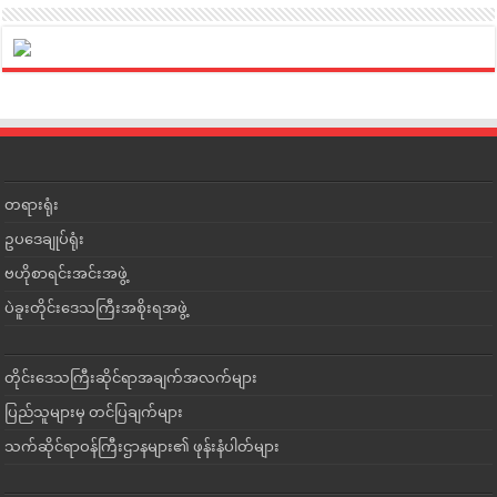
တရားရုံး
ဥပဒေချုပ်ရုံး
ဗဟိုစာရင်းအင်းအဖွဲ့
ပဲခူးတိုင်းဒေသကြီးအစိုးရအဖွဲ့
တိုင်းဒေသကြီးဆိုင်ရာအချက်အလက်များ
ပြည်သူများမှ တင်ပြချက်များ
သက်ဆိုင်ရာဝန်ကြီးဌာနများ၏ ဖုန်းနံပါတ်များ