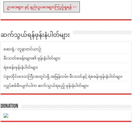
ဥပဒေများ နှင့် နည်းဥပဒေများကြည့်ရှုရန် >>
ဆက်သွယ်ရန်ဖုန်းနံပါတ်များ
ဆေးရုံ / လူနာတင်ယာဉ်
မီးသတ်စခန်းများ၏ ဖုန်းနံပါတ်များ
ရဲစခန်းဖုန်းနံပါတ်များ
ပဲခူးတိုင်းဒေသကြီးအတွင်းရှိ အမြန်လမ်း မီးသတ်နှင့် ရဲစခန်းဖုန်းနံပါတ်များ
လျှပ်စစ်မီးပျက်ပါက ဆက်သွယ်ရမည့် ဖုန်းနံပါတ်များ
Donation