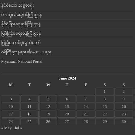
နိုင်ငံတော် သမ္မတရုံး
ကာကွယ်ရေးဝန်ကြီးဌာန
နိုင်ငံခြားရေးဝန်ကြီးဌာန
ပြန်ကြားရေးဝန်ကြီးဌာန
ပြည်ထောင်စုလွှတ်တော်
ဝန်ကြီးဌာနများ၏WebSiteများ
Myanmar National Portal
June 2024
M
T
W
T
F
S
S
1
2
3
4
5
6
7
8
9
10
11
12
13
14
15
16
17
18
19
20
21
22
23
24
25
26
27
28
29
30
« May
Jul »