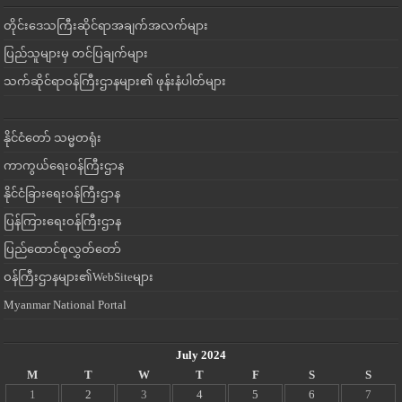
တိုင်းဒေသကြီးဆိုင်ရာအချက်အလက်များ
ပြည်သူများမှ တင်ပြချက်များ
သက်ဆိုင်ရာဝန်ကြီးဌာနများ၏ ဖုန်းနံပါတ်များ
နိုင်ငံတော် သမ္မတရုံး
ကာကွယ်ရေးဝန်ကြီးဌာန
နိုင်ငံခြားရေးဝန်ကြီးဌာန
ပြန်ကြားရေးဝန်ကြီးဌာန
ပြည်ထောင်စုလွှတ်တော်
ဝန်ကြီးဌာနများ၏WebSiteများ
Myanmar National Portal
July 2024
M
T
W
T
F
S
S
1
2
3
4
5
6
7