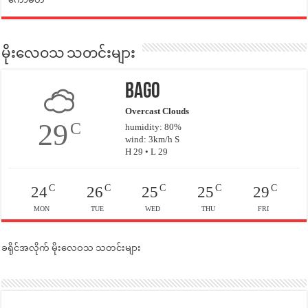
မိုးလေဝသ သတင်းများ
Bago
Overcast Clouds
29
C
humidity: 80%
wind: 3km/h S
H 29 • L 29
C
C
C
C
C
24
26
25
25
29
MON
TUE
WED
THU
FRI
ခရိုင်အလိုက် မိုးလေဝသ သတင်းများ