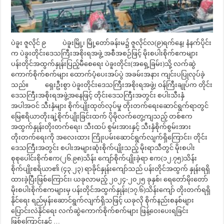
ပဲခူး ဇူလိုင် ၉ ပဲခူးမြို့၊ မြို့တော်ခန်းမ၌ ဇူလိုင်လ(၉)ရက်နေ့၊ နံနက်ပိုင်း
က ပဲခူးတိုင်းဒေသကြီးအစိုးရအဖွဲ့ အစီအစဉ်ဖြင့် မိုးစပါးစိုက်ဧကများ
ပန်းတိုင်အထွက်နှုန်းပြည့်မီစေရေး ပဲခူးတိုင်း(အရှေ့ခြမ်း)သို့ လက်ဆွဲ
ကောက်စိုက်စက်များ ထောက်ပံ့ပေးအပ်ပွဲ အခမ်းအနား ကျင်းပပြုလုပ်ခဲ့
သည်။ ရှေးဦးစွာ ပဲခူးတိုင်းဒေသကြီးအစိုးရအဖွဲ့၊ ဝန်ကြီးချုပ်က တိုင်း
ဒေသကြီးအစိုးရအဖွဲ့အနေဖြင့် တိုင်းဒေသကြီးအတွင်း စပါးသီးနှံ
အပါအဝင် သီးနှံများ စိုက်ပျိုးထုတ်လုပ်မှု တိုးတက်ရေးဆောင်ရွက်ရာတွင်
မြေဧရိယာတိုးချဲ့စိုက်ပျိုးခြင်းထက် ပိုမိုလက်တွေ့ကျသည့် တစ်ဧက
အထွက်နှုန်းတိုးတက်ရေး၊ သီးထပ် စွမ်းအားနှင့် သီးနှံစိုက်စွမ်းအား
တိုးတက်ရေးကို အလေးထား ကြိုးပမ်းဆောင်ရွက်လျက်ရှိကြောင်း၊ တိုင်း
ဒေသကြီးအတွင်း စပါးအများဆုံးစိုက်ပျိုးသည့် မိုးရာသီတွင် မိုးစပါး
စုစုပေါင်းစိုက်ဧက(၂၆.၉၈)သိန်း ကျော်စိုက်ပျိုးခဲ့ရာ ဧက(၁၂.၇၅)သိန်း
စိုက်ပျိုးဧရိယာ၏ (၄၃.၂၃) ရာခိုင်နှုန်းကျော်သည် ပန်းတိုင်အထွက် နှုန်းရရှိ
ထားခဲ့ပြီးဖြစ်ကြောင်း၊ ယခုလာမည့် ၂၀၂၄-၂၀၂၅ ခုနှစ်၊ ရေတော်မိုးတော်
မိုးစပါးစိုက်ဧကများမှ ပန်းတိုင်အထွက်နှုန်း(၁၇.၆)သိန်းကျော် တိုးတက်ရရှိ
နိုင်ရေး ရည်မှန်းဆောင်ရွက်လျက်ရှိသဖြင့် ယခုလို စိုက်နည်းစနစ်များ
ပြောင်းလဲနိုင်ရေး လက်ဆွဲကောက်စိုက်စက်များ ဖြန့်ဝေးပေးရခြင်း
ဖြစ်ကြောင်းနှင့် …