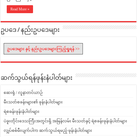
Read More »
ဥပဒေ / နည်းဥပဒေများ
ဥပဒေများ နှင့် နည်းဥပဒေများကြည့်ရှုရန် >>
ဆက်သွယ်ရန်ဖုန်းနံပါတ်များ
ဆေးရုံ / လူနာတင်ယာဉ်
မီးသတ်စခန်းများ၏ ဖုန်းနံပါတ်များ
ရဲစခန်းဖုန်းနံပါတ်များ
ပဲခူးတိုင်းဒေသကြီးအတွင်းရှိ အမြန်လမ်း မီးသတ်နှင့် ရဲစခန်းဖုန်းနံပါတ်များ
လျှပ်စစ်မီးပျက်ပါက ဆက်သွယ်ရမည့် ဖုန်းနံပါတ်များ