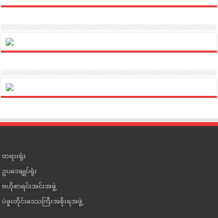
တရားရုံး
ဥပဒေချုပ်ရုံး
ဗဟိုစာရင်းအင်းအဖွဲ့
ပဲခူးတိုင်းဒေသကြီးအစိုးရအဖွဲ့