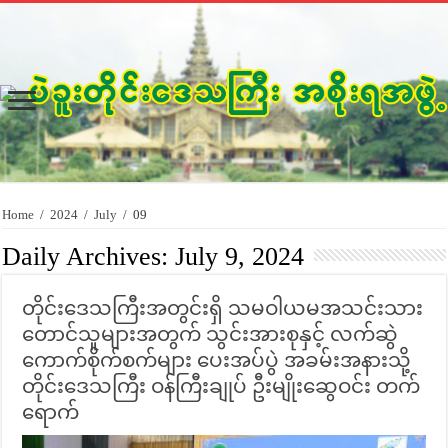
Home
/
2024
/
July
/
09
Daily Archives:
July 9, 2024
တိုင်းဒေသကြီးအတွင်းရှိ သမဝါယမအသင်းသား
တောင်သူများအတွက် သွင်းအားစုနှင့် လက်ဆွဲ
ကောက်စိုက်စက်များ ပေးအပ်ပွဲ အခမ်းအနားသို့
တိုင်းဒေသကြီး ဝန်ကြီးချုပ် ဦးမျိုးဆွေဝင်း တက်
ရောက်