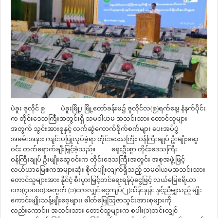
ပဲခူး ဇူလိုင် ၉ ပဲခူးမြို့၊ မြို့တော်ခန်းမ၌ ဇူလိုင်လ(၉)ရက်နေ့၊ နံနက်ပိုင်း
က တိုင်းဒေသကြီးအတွင်းရှိ သမဝါယမ အသင်းသား တောင်သူများ
အတွက် သွင်းအားစုနှင့် လက်ဆွဲကောက်စိုက်စက်များ ပေးအပ်ပွဲ
အခမ်းအနား ကျင်းပပြုလုပ်ခဲ့ရာ တိုင်းဒေသကြီး ဝန်ကြီးချုပ် ဦးမျိုးဆွေ
ဝင်း တက်ရောက်ချီးမြှင့်ခဲ့သည်။ ရှေးဦးစွာ တိုင်းဒေသကြီး
ဝန်ကြီးချုပ် ဦးမျိုးဆွေဝင်းက တိုင်းဒေသကြီးအတွင်း အစုအဖွဲ့ဖြင့်
လယ်ယာမြေဧကအများဆုံး စိုက်ပျိုးလျက်ရှိသည့် သမဝါယမအသင်းသား
တောင်သူများအား နိုင်ငံ့ စီးပွားမြှင့်တင်ရေးရန်ပုံငွေဖြင့် လယ်မြေဧရိယာ
ဧက(၄၀၀၀၀)အတွက် (၁)ဧကလျှင် ငွေကျပ်(၂)သိန်းနှုန်း နှင့်ညီမျှသည့် မျိုး
ကောင်းမျိုးသန့်မျိုးစေ့များ၊ ဓါတ်မြေဩဇာသွင်းအားစုများကို
လည်းကောင်း၊ အသင်းသား တောင်သူများက စပါး(၁)တင်းလျှင်