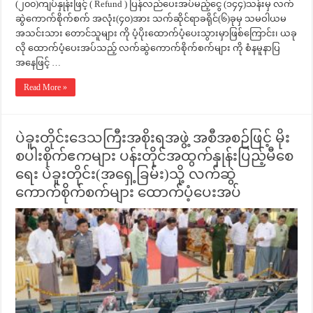
(၂၀၀)ကျပ်နှုန်းဖြင့် ( Refund ) ပြန်လည်ပေးအပ်မည့်ငွေ (၁၄၄)သန်းမှ လက်
ဆွဲကောက်စိုက်စက် အလုံး(၄၀)အား သက်ဆိုင်ရာခရိုင်(၆)ခုမှ သမဝါယမ
အသင်းသား တောင်သူများ ကို ပံ့ပိုးထောက်ပံ့ပေးသွားမှာဖြစ်ကြောင်း၊ ယခု
လို ထောက်ပံ့ပေးအပ်သည့် လက်ဆွဲကောက်စိုက်စက်များ ကို စံနမူနာပြ
အနေဖြင့် …
Read More »
ပဲခူးတိုင်းဒေသကြီးအစိုးရအဖွဲ့ အစီအစဉ်ဖြင့် မိုး
စပါးစိုက်ဧကများ ပန်းတိုင်အထွက်နှုန်းပြည့်မီစေ
ရေး ပဲခူးတိုင်း(အရှေ့ခြမ်း)သို့ လက်ဆွဲ
ကောက်စိုက်စက်များ ထောက်ပံ့ပေးအပ်