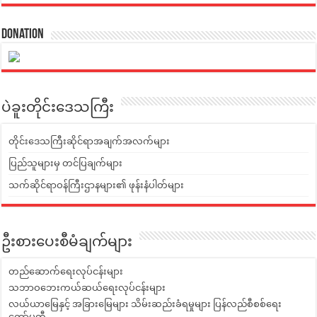
Donation
ပဲခူးတိုင်းဒေသကြီး
တိုင်းဒေသကြီးဆိုင်ရာအချက်အလက်များ
ပြည်သူများမှ တင်ပြချက်များ
သက်ဆိုင်ရာဝန်ကြီးဌာနများ၏ ဖုန်းနံပါတ်များ
ဦးစားပေးစီမံချက်များ
တည်ဆောက်ရေးလုပ်ငန်းများ
သဘာဝဘေးကယ်ဆယ်ရေးလုပ်ငန်းများ
လယ်ယာမြေနှင့် အခြားမြေများ သိမ်းဆည်းခံရမှုများ ပြန်လည်စီစစ်ရေး
ကော်မတီ