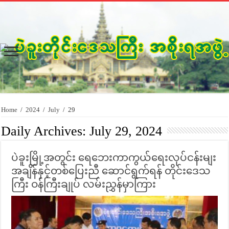
Home
/
2024
/
July
/
29
Daily Archives:
July 29, 2024
ပဲခူးမြို့အတွင်း ရေဘေးကာကွယ်ရေးလုပ်ငန်းမျး
အချိန်နှင့်တစ်ပြေးညီ ဆောင်ရွက်ရန် တိုင်းဒေသ
ကြီး ဝန်ကြီးချုပ် လမ်းညွှန်မှာကြား