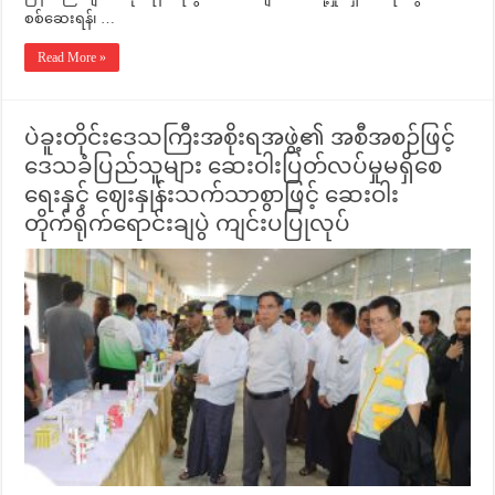
စစ်ဆေးရန်၊ …
Read More »
ပဲခူးတိုင်းဒေသကြီးအစိုးရအဖွဲ့၏ အစီအစဉ်ဖြင့်
ဒေသခံပြည်သူများ ဆေးဝါးပြတ်လပ်မှုမရှိစေ
ရေးနှင့် ဈေးနှုန်းသက်သာစွာဖြင့် ဆေးဝါး
တိုက်ရိုက်ရောင်းချပွဲ ကျင်းပပြုလုပ်