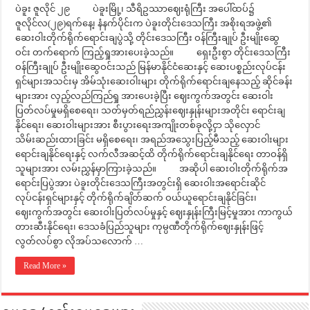
ပဲခူး ဇူလိုင် ၂၉ ပဲခူးမြို့၊ သီရိဥဿာဈေးရုံကြီး အပေါ်ထပ်၌
ဇူလိုင်လ(၂၉)ရက်နေ့၊ နံနက်ပိုင်းက ပဲခူးတိုင်းဒေသကြီး အစိုးရအဖွဲ့၏
ဆေးဝါးတိုက်ရိုက်ရောင်းချပွဲသို့ တိုင်းဒေသကြီး ဝန်ကြီးချုပ် ဦးမျိုးဆွေ
ဝင်း တက်ရောက် ကြည့်ရှုအားပေးခဲ့သည်။ ရှေးဦးစွာ တိုင်းဒေသကြီး
ဝန်ကြီးချုပ် ဦးမျိုးဆွေဝင်းသည် မြန်မာနိုင်ငံဆေးနှင့် ဆေးပစ္စည်းလုပ်ငန်း
ရှင်များအသင်းမှ အိမ်သုံးဆေးဝါးများ တိုက်ရိုက်ရောင်းချနေသည့် ဆိုင်ခန်း
များအား လှည့်လည်ကြည်ရှု အားပေးခဲ့ပြီး ဈေးကွက်အတွင်း ဆေးဝါး
ပြတ်လပ်မှုမရှိစေရေး၊ သတ်မှတ်ရည်ညွှန်းဈေးနှုန်းများအတိုင်း ရောင်းချ
နိုင်ရေး၊ ဆေးဝါးများအား စီးပွားရေးအကျိုးတစ်ခုလို့ငှာ သိုလှောင်
သိမ်းဆည်းထားခြင်း မရှိစေရေး၊ အရည်အသွေးပြည့်မီသည့် ဆေးဝါးများ
ရောင်းချနိုင်ရေးနှင့် လက်လီအဆင့်ထိ တိုက်ရိုက်ရောင်းချနိုင်ရေး တာဝန်ရှိ
သူများအား လမ်းညွှန်မှာကြားခဲ့သည်။ အဆိုပါ ဆေးဝါးတိုက်ရိုက်အ
ရောင်းပြပွဲအား ပဲခူးတိုင်းဒေသကြီးအတွင်းရှိ ဆေးဝါးအရောင်းဆိုင်
လုပ်ငန်းရှင်များနှင့် တိုက်ရိုက်ချိတ်ဆက် ဝယ်ယူရောင်းချနိုင်ခြင်း၊
ဈေးကွက်အတွင်း ဆေးဝါးပြတ်လပ်မှုနှင့် ဈေးနှုန်းကြီးမြင့်မှုအား ကာကွယ်
တားဆီးနိုင်ရေး၊ ဒေသခံပြည်သူများ ကုမ္ပဏီတိုက်ရိုက်ဈေးနှုန်းဖြင့်
လွတ်လပ်စွာ လိုအပ်သလောက် …
Read More »