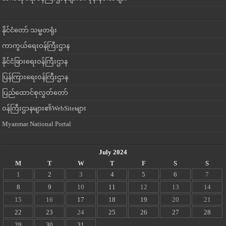
နိုင်ငံတော် သမ္မတရုံး
ကာကွယ်ရေးဝန်ကြီးဌာန
နိုင်ငံခြားရေးဝန်ကြီးဌာန
ပြန်ကြားရေးဝန်ကြီးဌာန
ပြည်ထောင်စုလွှတ်တော်
ဝန်ကြီးဌာနများ၏WebSiteများ
Myanmar National Portal
July 2024
M
T
W
T
F
S
S
1
2
3
4
5
6
7
8
9
10
11
12
13
14
15
16
17
18
19
20
21
22
23
24
25
26
27
28
29
30
31