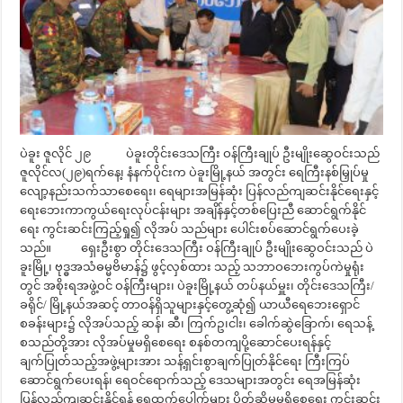
ပဲခူး ဇူလိုင် ၂၉ ပဲခူးတိုင်းဒေသကြီး ဝန်ကြီးချုပ် ဦးမျိုးဆွေဝင်းသည်
ဇူလိုင်လ(၂၉)ရက်နေ့၊ နံနက်ပိုင်းက ပဲခူးမြို့နယ် အတွင်း ရေကြီးနစ်မြှုပ်မှု
လျော့နည်းသက်သာစေရေး၊ ရေများအမြန်ဆုံး ပြန်လည်ကျဆင်းနိုင်ရေးနှင့်
ရေးဘေးကာကွယ်ရေးလုပ်ငန်းများ အချိန်နှင့်တစ်ပြေးညီ ဆောင်ရွက်နိုင်
ရေး ကွင်းဆင်းကြည့်ရှု၍ လိုအပ် သည်များ ပေါင်းစပ်ဆောင်ရွက်ပေးခဲ့
သည်။ ရှေးဦးစွာ တိုင်းဒေသကြီး ဝန်ကြီးချုပ် ဦးမျိုးဆွေဝင်းသည် ပဲ
ခူးမြို့၊ ဗုဒ္ဓအသံဓမ္မဗိမာန်၌ ဖွင့်လှစ်ထား သည့် သဘာဝဘေးကွပ်ကဲမှုရုံး
တွင် အစိုးရအဖွဲ့ဝင် ဝန်ကြီးများ၊ ပဲခူးမြို့နယ် တပ်နယ်မှူး၊ တိုင်းဒေသကြီး/
ခရိုင်/ မြို့နယ်အဆင့် တာဝန်ရှိသူများနှင့်တွေ့ဆုံ၍ ယာယီရေဘေးရှောင်
စခန်းများ၌ လိုအပ်သည့် ဆန်၊ ဆီ၊ ကြက်ဥ၊ငါး၊ ခေါက်ဆွဲခြောက်၊ ရေသန့်
စသည်တို့အား လိုအပ်မှုမရှိစေရေး စနစ်တကျပို့ဆောင်ပေးရန်နှင့်
ချက်ပြုတ်သည့်အဖွဲ့များအား သန့်ရှင်းစွာချက်ပြုတ်နိုင်ရေး ကြီးကြပ်
ဆောင်ရွက်ပေးရန်၊ ရေဝင်ရောက်သည့် ဒေသများအတွင်း ရေအမြန်ဆုံး
ပြန်လည်ကျဆင်းနိုင်ရန် ရေထွက်ပေါက်များ ပိတ်ဆို့မှုမရှိစေရေး ကွင်းဆင်း