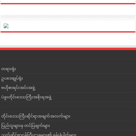
တရားရုံး
ဥပဒေချုပ်ရုံး
ဗဟိုစာရင်းအင်းအဖွဲ့
ပဲခူးတိုင်းဒေသကြီးအစိုးရအဖွဲ့
တိုင်းဒေသကြီးဆိုင်ရာအချက်အလက်များ
ပြည်သူများမှ တင်ပြချက်များ
သက်ဆိုင်ရာဝန်ကြီးဌာနများ၏ ဖုန်းနံပါတ်များ