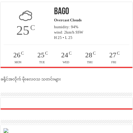
Bago
Overcast Clouds
25
C
humidity: 94%
wind: 2km/h SSW
H 25 • L 25
C
C
C
C
C
26
25
24
28
27
MON
TUE
WED
THU
FRI
ခရိုင်အလိုက် မိုးလေဝသ သတင်းများ