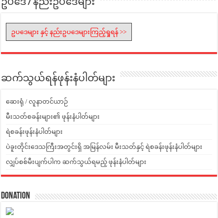
ဥပဒေ / နည်းဥပဒေများ
ဥပဒေများ နှင့် နည်းဥပဒေများကြည့်ရှုရန် >>
ဆက်သွယ်ရန်ဖုန်းနံပါတ်များ
ဆေးရုံ / လူနာတင်ယာဉ်
မီးသတ်စခန်းများ၏ ဖုန်းနံပါတ်များ
ရဲစခန်းဖုန်းနံပါတ်များ
ပဲခူးတိုင်းဒေသကြီးအတွင်းရှိ အမြန်လမ်း မီးသတ်နှင့် ရဲစခန်းဖုန်းနံပါတ်များ
လျှပ်စစ်မီးပျက်ပါက ဆက်သွယ်ရမည့် ဖုန်းနံပါတ်များ
Donation