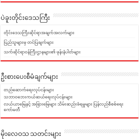
ပဲခူးတိုင်းဒေသကြီး
တိုင်းဒေသကြီးဆိုင်ရာအချက်အလက်များ
ပြည်သူများမှ တင်ပြချက်များ
သက်ဆိုင်ရာဝန်ကြီးဌာနများ၏ ဖုန်းနံပါတ်များ
ဦးစားပေးစီမံချက်များ
တည်ဆောက်ရေးလုပ်ငန်းများ
သဘာဝဘေးကယ်ဆယ်ရေးလုပ်ငန်းများ
လယ်ယာမြေနှင့် အခြားမြေများ သိမ်းဆည်းခံရမှုများ ပြန်လည်စီစစ်ရေး
ကော်မတီ
မိုးလေဝသ သတင်းများ