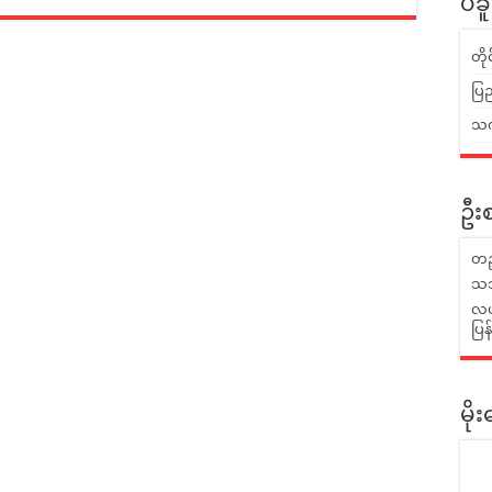
ပဲခ
တိ
ပြည
သက်
ဦးစ
တည
သဘ
လယ်
ပြ
မိ