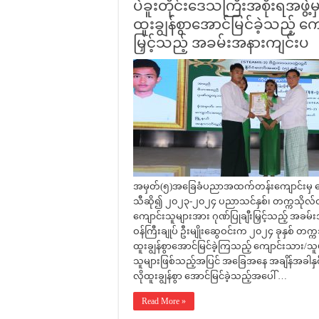
ပဲခူးတိုင်းဒေသကြီးအစိုးရအဖွဲ
ထူးချွန်စွာအောင်မြင်ခဲ့သည့် က
မြှင့်သည့် အခမ်းအနားကျင်းပ
အမှတ်(၅)အခြေခံပညာအထက်တန်းကျောင်းမှ ကျောင
သီဆို၍ ၂၀၂၃-၂၀၂၄ ပညာသင်နှစ်၊ တက္ကသိုလ်ဝင်စ
ကျောင်းသူများအား ဂုဏ်ပြုချီးမြှင့်သည့် အခမ်
ဝန်ကြီးချုပ် ဦးမျိုးဆွေဝင်းက ၂၀၂၄ ခုနှစ် တက္
ထူးချွန်စွာအောင်မြင်ခဲ့ကြသည့် ကျောင်းသား/သူများဟ
သူများဖြစ်သည့်အပြင် အခြေအနေ အချိန်အခါနှင့
လိုထူးချွန်စွာ အောင်မြင်ခဲ့သည့်အပေါ် …
Read More »