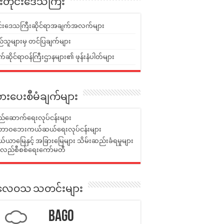
ူးတိုင်းဒေသကြီး
ုင်းဒေသကြီးဆိုင်ရာအချက်အလက်များ
်သူများမှ တင်ပြချက်များ
ဆိုင်ရာဝန်ကြီးဌာနများ၏ ဖုန်းနံပါတ်များ
ားပေးစီမံချက်များ
်ဆောက်ရေးလုပ်ငန်းများ
ာဝဘေးကယ်ဆယ်ရေးလုပ်ငန်းများ
ယာမြေနှင့် အခြားမြေများ သိမ်းဆည်းခံရမှုများ
န်လည်စီစစ်ရေးကော်မတီ
ုးလေဝသ သတင်းများ
Bago