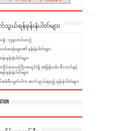
သွယ်ရန်ဖုန်းနံပါတ်များ
းရုံ / လူနာတင်ယာဉ်
သတ်စခန်းများ၏ ဖုန်းနံပါတ်များ
ခန်းဖုန်းနံပါတ်များ
ူးတိုင်းဒေသကြီးအတွင်းရှိ အမြန်လမ်း မီးသတ်နှင့်
ခန်းဖုန်းနံပါတ်များ
ပ်စစ်မီးပျက်ပါက ဆက်သွယ်ရမည့် ဖုန်းနံပါတ်များ
ation