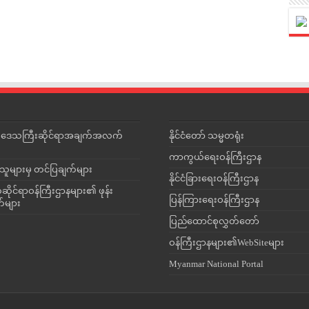
င်းဒေသကြီးဆိုင်ရာအချက်အလက်
နိုင်ငံတော် သမ္မတရုံး
ကာကွယ်ရေးဝန်ကြီးဌာန
သူများမှ တင်ပြချက်များ
နိုင်ငံခြားရေးဝန်ကြီးဌာန
ိုင်ရာဝန်ကြီးဌာနများ၏ ဖုန်း
ပြန်ကြားရေးဝန်ကြီးဌာန
တ်များ
ပြည်ထောင်စုလွှတ်တော်
ဝန်ကြီးဌာနများ၏WebSiteများ
Myanmar National Portal