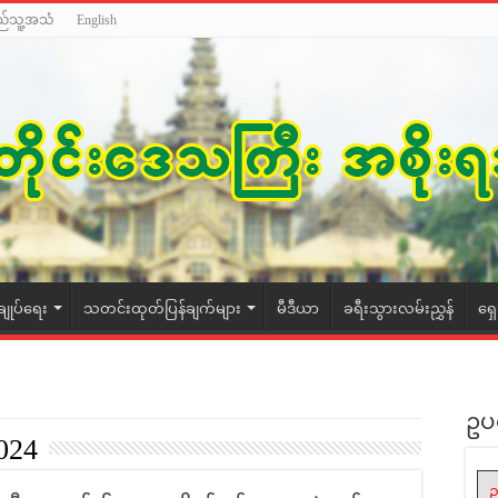
ည်သူ့အသံ
English
ချုပ်ရေး
သတင်းထုတ်ပြန်ချက်များ
မီဒီယာ
ခရီးသွားလမ်းညွှန်
ရှ
ဥပ
2024
ဥ