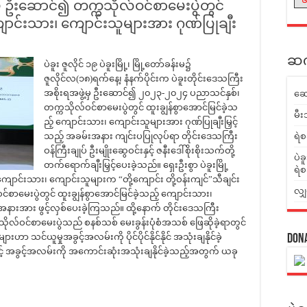
့မှ ဦးဆောင်၍ တက္ကသိုလ်ဝင်စာမေးပွဲတွင်
ျောင်းသား၊ ကျောင်းသူများအား ဂုဏ်ပြုချီး
ဆက်
ပဲခူး ဇူလိုင် ၁၉ ပဲခူးမြို့၊ မြို့တော်ခန်းမ၌
ဇူလိုင်လ(၁၈)ရက်နေ့၊ နံနက်ပိုင်းက ပဲခူးတိုင်းဒေသကြီး
အစိုးရအဖွဲ့မှ ဦးဆောင်၍ ၂၀၂၃-၂၀၂၄ ပညာသင်နှစ်၊
ဆေ
တက္ကသိုလ်ဝင်စာမေးပွဲတွင် ထူးချွန်စွာအောင်မြင်ခဲ့သ
မီး
ည့် ကျောင်းသား၊ ကျောင်းသူများအား ဂုဏ်ပြုချီးမြှင့်
သည့် အခမ်းအနား ကျင်းပပြုလုပ်ရာ တိုင်းဒေသကြီး
ရဲစ
ဝန်ကြီးချုပ် ဦးမျိုးဆွေဝင်းနှင့် ဇနီးဒေါ်စိုးစိုးသက်တို့
ပဲခ
တက်ရောက်ချီးမြှင့်ပေးခဲ့သည်။ ရှေးဦးစွာ ပဲခူးမြို့
ရဲစ
်းသား၊ ကျောင်းသူများက “တို့ကျောင်း တို့ဝန်းကျင်”သီချင်း
လျှ
ာမေးပွဲတွင် ထူးချွန်စွာအောင်မြင်ခဲ့သည့် ကျောင်းသား၊
းအနားအား ဖွင့်လှစ်ပေးခဲ့ကြသည်။ ထို့နောက် တိုင်းဒေသကြီး
ကသိုလ်ဝင်စာမေးပွဲသည် စနစ်သစ် မေးခွန်းပုံစံအသစ် ဖြေဆိုခဲ့ရာတွင်
ာ သင်ယူမှုအခွင့်အလမ်းကို ပိုင်ပိုင်နိုင်နိုင် အသုံးချနိုင်ခဲ့
Don
် အခွင့်အလမ်းကို အကောင်းဆုံးအသုံးချနိုင်ခဲ့သည့်အတွက် ယခု