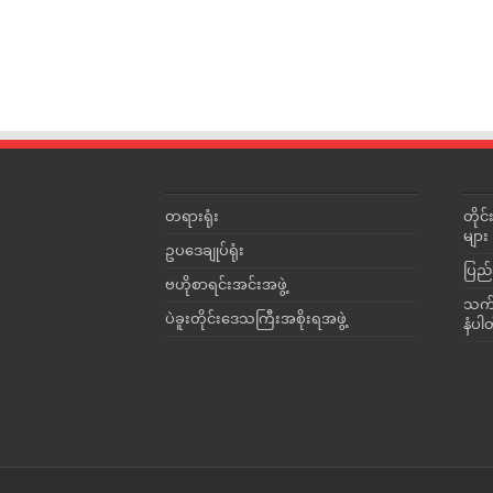
တရားရုံး
တို
များ
ဥပဒေချုပ်ရုံး
ပြည်
ဗဟိုစာရင်းအင်းအဖွဲ့
သက်ဆ
ပဲခူးတိုင်းဒေသကြီးအစိုးရအဖွဲ့
နံပါ