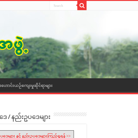
ေးဟောင်းယဉ်ကျေးမှုဆိုင်ရာများ
ဒေ / နည်းဥပဒေများ
ပဒေများ နှင့် နည်းဥပဒေများကြည့်ရှုရန် >>