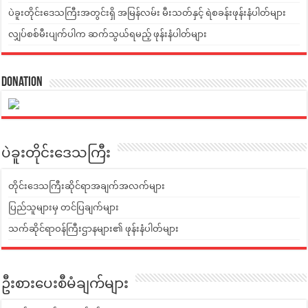
ပဲခူးတိုင်းဒေသကြီးအတွင်းရှိ အမြန်လမ်း မီးသတ်နှင့် ရဲစခန်းဖုန်းနံပါတ်များ
လျှပ်စစ်မီးပျက်ပါက ဆက်သွယ်ရမည့် ဖုန်းနံပါတ်များ
Donation
ပဲခူးတိုင်းဒေသကြီး
တိုင်းဒေသကြီးဆိုင်ရာအချက်အလက်များ
ပြည်သူများမှ တင်ပြချက်များ
သက်ဆိုင်ရာဝန်ကြီးဌာနများ၏ ဖုန်းနံပါတ်များ
ဦးစားပေးစီမံချက်များ