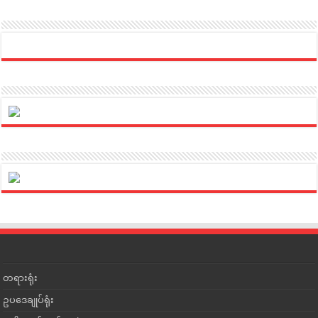
တရားရုံး
ဥပဒေချုပ်ရုံး