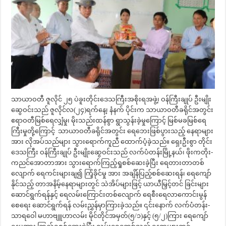
သာယာဝတီ ဇူလိုင် ၂၅ ပဲခူးတိုင်းဒေသကြီးအစိုးရအဖွဲ့၊ ဝန်ကြီးချုပ် ဦးမျိုး
ဆွေဝင်းသည် ဇူလိုင်လ(၂၄)ရက်နေ့၊ နံနက် ပိုင်းက သာယာဝတီခရိုင်အတွင်း
ဧရာဝတီမြစ်ရေလျှံမှု၊ မိုးသည်းထန်စွာ ရွာသွန်းခဲ့မှုကြောင့် မြစ်မခမြစ်ရေ
ကြီးမှုတို့ကြောင့် သာယာဝတီခရိုင်အတွင်း ရေဘေးဖြစ်ပွားသည့် နေရာများ
အား လိုအပ်သည်များ သွားရောက်ကူညီ ထောက်ပံ့ခဲ့သည်။ ရှေးဦးစွာ တိုင်း
ဒေသကြီး ဝန်ကြီးချုပ် ဦးမျိုးဆွေဝင်းသည် လက်ပံတန်းမြို့နယ်၊ ဖိုးကတိုး-
ကညင်အောတာအား သွားရောက်ကြည့်ရှုစစ်ဆေးခဲ့ပြီး ရေတားတာတစ်
လျောက် ရေကင်းများချ၍ ကြံ့ခိုင်မှု အား အချိန်ပြည့်စစ်ဆေးရန်၊ ရေကျော်
နိုင်သည့် တာအနိမ့်နေရာများတွင် သဲအိပ်များဖြင့် ယာယီမြှင့်တင် ခြင်းများ
ဆောင်ရွက်ရန်နှင့် ရေလမ်းကြောင်းတစ်လျောက် ရေစီးရေလာကောင်းမွန်
စေရေး ဆောင်ရွက်ရန် လမ်းညွှန်မှာကြားခဲ့သည်။ ၎င်းနောက် လက်ပံတန်း-
သာရဝေါ မဟာဗျူဟာလမ်း မိုင်တိုင်အမှတ်(၅/၁)နှင့် (၅/၂)ကြား ရေကျော်