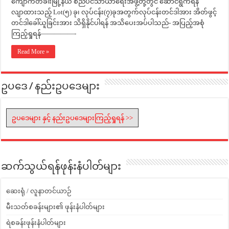
‌ကျောက်တံခါးမြို့နယ် စည်ပင်သာယာရေးအဖွဲ့တို့တွင် ဆောင်ရွက်ရန်
လျာထားသည့် Lot(၅) ခု၊ လုပ်ငန်း(၇)ခုအတွက်လုပ်ငန်းတင်ဒါအား အိတ်ဖွင့်
တင်ဒါခေါ်ယူခြင်းအား သိရှိနိုင်ပါရန် အသိပေးအပ်ပါသည်- အပြည့်အစုံ
ကြည့်ရှုရန်—————-
Read More »
ဥပဒေ / နည်းဥပဒေများ
ဥပဒေများ နှင့် နည်းဥပဒေများကြည့်ရှုရန် >>
ဆက်သွယ်ရန်ဖုန်းနံပါတ်များ
ဆေးရုံ / လူနာတင်ယာဉ်
မီးသတ်စခန်းများ၏ ဖုန်းနံပါတ်များ
ရဲစခန်းဖုန်းနံပါတ်များ