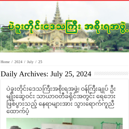
Home
/
2024
/
July
/
25
Daily Archives:
July 25, 2024
ပဲခူးတိုင်းဒေသကြီးအစိုးရအဖွဲ့၊ ဝန်ကြီးချုပ် ဦး
မျိုးဆွေဝင်း သာယာဝတီခရိုင်အတွင်း ရေဘေး
ဖြစ်ပွားသည့် နေရာများအား သွားရောက်ကူညီ
ထောက်ပံ့