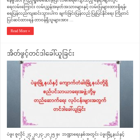
နေမှုအား ကြည့်ရှုစစ်ဆေးခဲ့ပြီး လမ်းရေကျော်သည့် နေရာများတွင်
ရေလမ်းကြောင်း လမ်းညွှန်အမှတ်အသားများနှင့် လမ်းပြများထားရှိရန်၊
ရေပြန်လည်ကျဆင်းသွားပါက ချက်ခြင်းပြန်လည် ပြုပြင်နိုင်ရေး ကြိုတင်
ပြင်ဆင်ထားရန် တာဝန်ရှိသူများအား …
Read More »
အိတ်ဖွင့်တင်ဒါခေါ်ယူခြင်း
ပဲခူး ဇူလိုင် ၂၄ ၂၀၂၄-၂၀၂၅ ခု၊ ဘဏ္ဍာရေးနှစ်အတွင်း ပဲခူးမြို့နယ်နှင့်