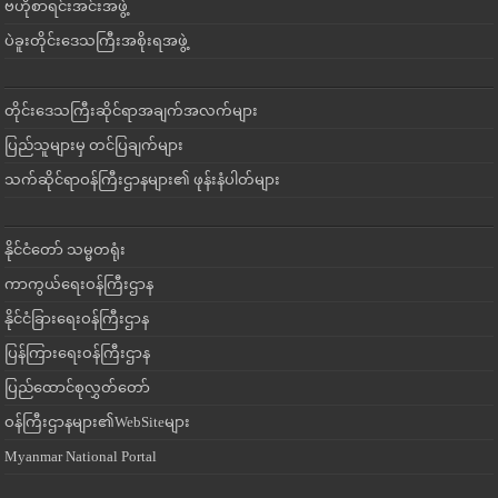
ဗဟိုစာရင်းအင်းအဖွဲ့
ပဲခူးတိုင်းဒေသကြီးအစိုးရအဖွဲ့
တိုင်းဒေသကြီးဆိုင်ရာအချက်အလက်များ
ပြည်သူများမှ တင်ပြချက်များ
သက်ဆိုင်ရာဝန်ကြီးဌာနများ၏ ဖုန်းနံပါတ်များ
နိုင်ငံတော် သမ္မတရုံး
ကာကွယ်ရေးဝန်ကြီးဌာန
နိုင်ငံခြားရေးဝန်ကြီးဌာန
ပြန်ကြားရေးဝန်ကြီးဌာန
ပြည်ထောင်စုလွှတ်တော်
ဝန်ကြီးဌာနများ၏WebSiteများ
Myanmar National Portal