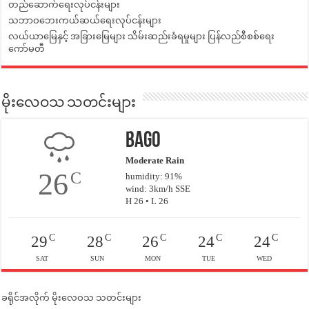
တည်ဆောက်ရေးလုပ်ငန်းများ
သဘာဝဘေးကယ်ဆယ်ရေးလုပ်ငန်းများ
လယ်ယာမြေနှင့် အခြားမြေများ သိမ်းဆည်းခံရမှုများ ပြန်လည်စီစစ်ရေး
ကော်မတီ
မိုးလေဝသ သတင်းများ
Bago
Moderate Rain
26
C
humidity: 91%
wind: 3km/h SSE
H 26 • L 26
C
C
C
C
C
29
28
26
24
24
SAT
SUN
MON
TUE
WED
ခရိုင်အလိုက် မိုးလေဝသ သတင်းများ