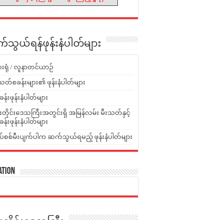
သွယ်ရန်ဖုန်းနံပါတ်များ
းရုံ / လူနာတင်ယာဉ်
သတ်စခန်းများ၏ ဖုန်းနံပါတ်များ
ခန်းဖုန်းနံပါတ်များ
ူးတိုင်းဒေသကြီးအတွင်းရှိ အမြန်လမ်း မီးသတ်နှင့်
ခန်းဖုန်းနံပါတ်များ
ပ်စစ်မီးပျက်ပါက ဆက်သွယ်ရမည့် ဖုန်းနံပါတ်များ
ation