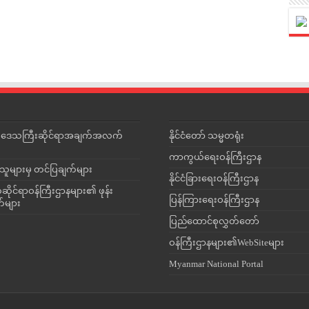
င်းဒေသကြီးဆိုင်ရာအချက်အလက်
နိုင်ငံတော် သမ္မတရုံး
ကာကွယ်ရေးဝန်ကြီးဌာန
သူများမှ တင်ပြချက်များ
နိုင်ငံခြားရေးဝန်ကြီးဌာန
ိုင်ရာဝန်ကြီးဌာနများ၏ ဖုန်း
ပြန်ကြားရေးဝန်ကြီးဌာန
တ်များ
ပြည်ထောင်စုလွှတ်တော်
ဝန်ကြီးဌာနများ၏WebSiteများ
Myanmar National Portal