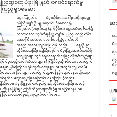
ိုးဆွေဝင်း ပဲခူးမြို့နယ် ရေဝင်ရောက်မှု
ကြည့်ရှုစစ်ဆေး
ပဲခူး ဩဂုတ် ၁ ပဲခူးတိုင်းဒေသကြီးအစိုးရအဖွဲ့၊
ဆက်
ဝန်ကြီးချုပ် ဦးမျိုးဆွေဝင်း ဦးဆောင်၍
ဩဂုတ်လ(၁)ရက်နေ့၊ နံနက်ပိုင်းက ဗုဒ္ဓအသံဓမ္မဗိမာန်ရှိ
သဘာဝဘေးကွပ်ကဲမှုရုံး၌ ကျင်းပပြုလုပ်သည့် တိုင်း
ဆေ
ဒေသကြီးသဘာဝ ဘေးစီမံခန့်ခွဲမှုကော်မတီ
မီး
အစည်းအဝေး ကျင်းပပြုလုပ်သည်။ ရှေးဦးစွာ
တိုင်းဒေသကြီး ဝန်ကြီးချုပ်က ပဲခူးမြို့အောက်ဘက်ရှိ
ရဲစ
ကျေးရွာများတွင် ရေဝင်ရောက်သဖြင့် လိုအပ်သည်များ
ပဲခ
ြှုပ်ခဲ့သည့် လမ်း/တံတားများ၏ ကြံ့ခိုင်မှုကို စစ်ဆေးဆောင်ရွက်
ရဲစ
းရမှာဖြစ်ကြောင်း၊ ရပ်ကွက်/ကျေးရွာများ အတွင်း လျှပ်စစ်မီး
 အသိပညာပေး ခြင်းများ ဆောင်ရွက်သွားရန်နှင့် ရေဝပ်နေသည့်နေရာ
လျှ
ေး ဆောင်ရွက်ပေးသွားရမှာဖြစ်ကြောင်း ပြောကြား ခဲ့သည်။
းများ၊ ပဲခူးမြို့နယ် တပ်နယ်မှူးနှင့် တိုင်းဒေသကြီး အဆင့်
နစ်မြှုပ်မှုကြောင့် ထိခိုက်ပျက်စီးခဲ့မှု အခြေအနေ များ၊
Don
ပြင်ဆင်ထားရှိမှုနှင့် ရေထွက်ပေါက်များ …