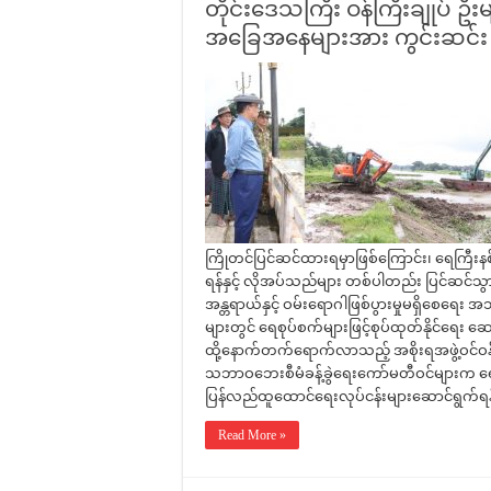
တိုင်းဒေသကြီး ဝန်ကြီးချုပ် ဦးမျ
အခြေအနေများအား ကွင်းဆင်း 
ကြိုတင်ပြင်ဆင်ထားရမှာဖြစ်ကြောင်း၊ ရေကြီးနစ်မ
ရန်နှင့် လိုအပ်သည်များ တစ်ပါတည်း ပြင်ဆင်သွာ
အန္တရာယ်နှင့် ဝမ်းရောဂါဖြစ်ပွားမှုမရှိစေရေး
များတွင် ရေစုပ်စက်များဖြင့်စုပ်ထုတ်နိုင်ရ
ထို့နောက်တက်ရောက်လာသည့် အစိုးရအဖွဲ့ဝင်ဝန်ကြီ
သဘာဝဘေးစီမံခန့်ခွဲရေးကော်မတီဝင်များက ရေကြီး
ပြန်လည်ထူထောင်ရေးလုပ်ငန်းများဆောင်ရွက်ရန် 
Read More »