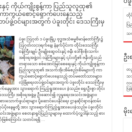
ပဲခ
င့် ကိုယ်ကျိုးစွန့်ကာ ပြည်သူလူထု၏
ု ကာကွယ်စောင့်ရှောက်ပေးနေသည့်
တိ
ပ်ဖွဲ့ဝင်များအတွက် ပဲခူးတိုင်း ဒေသကြီးမှ
ပြည
သက်
ပဲခူး ဩဂုတ် ၁ ပဲခူးမြို့၊ ဗုဒ္ဓအသံဓမ္မဗိမာန်တော်ကြီး၌
ဩဂုတ်လ(၁)ရက်နေ့၊ နံနက်ပိုင်းက တိုင်းဒေသကြီး
ဝန်ကြီးချုပ် ဦးမျိုးဆွေဝင်းနှင့် ဇနီး ဒေါ်စိုးစိုးသက်၊
ဦးစ
အစိုးရအဖွဲ့ဝင် ဝန်ကြီးများနှင့် ၎င်းတို့၏ ဇနီးတို့သည်
တရားသော စစ်အောင်မြင်စေရေးနှင့် ကိုယ်ကျိုးစွန့်ကာ
တည
ပြည်သူလူထု၏ အသက်အိုးအိမ်စည်းစိမ်များကို ကာ
ကွယ်စောင့်ရှောက်ပေးနေသည့် တပ်မတော်သားများ၊
သဘ
လုံခြုံရေးတပ်ဖွဲ့ဝင်များအတွက် ပဲခူးတိုင်း ဒေသကြီးမှ
လယ်
ပြ
ွက်နေမှုအား သွားရောက် ကြည့်ရှုအားပေး ခဲ့သည်။ ရှေးဦးစွာ တိုင်း
ုင်းဒေသကြီး အစိုးရအဖွဲ့မှ ဦးဆောင်၍ လူမှုရေးအသင်းအဖွဲ့များ၊
စားသောက်ဖွယ်ရာများ ပို့ဆောင်ပေးနိုင်ရေး ဌာနဆိုင်ရာဝန်ထမ်း
ပိုးနေမှုတို့ အား သွားရောက်ကြည့်ရှုအားပေးခဲ့သည်။ ပဲခူးတိုင်း
မိ
်းအဖွဲ့များ၊ စေတနာရှင်ပြည်သူများမှ ထောက်ပံ့လှူဒါန်းသည့် စား
ာ်ဖြစ်ကြောင်း သတင်းရရှိ …