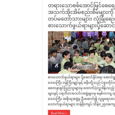
တရားသောစစ်အောင်မြင်စေရေးနှ
အသက်အိုးအိမ်စည်းစိမ်များကိ
တပ်မတော်သားများ၊ လုံခြုံရေးတ
စားသောက်ဖွယ်ရာများပို့ဆောင်
စားသောက်ဖွယ်ရာများ ပို့ဆောင်နိုင်ရေး ဆောင်ရ
ဒေသကြီး ဝန်ကြီးချုပ်နှင့် ဇနီးတို့သည် ပဲခူးတိ
စေတနာရှင်ပြည်သူများမှ ထောက်ပံ့လှူဒါန်းသည့် 
များနှင့် ပရဟိတအသင်းအဖွဲ့များမှ စနစ်တကျ ထုပ်
ဒေသကြီး အစိုးရအဖွဲ့မှ ဦးဆောင်၍ လူမှုရေးအသင
သောက်ဖွယ်ရာများ တန်ဖိုးကျပ် သိန်း(၂၅၀)ကျေ
Read More »