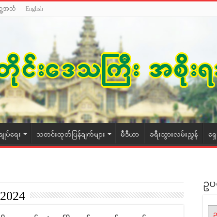
သူ့အသံ
English
ချုပ်ရေး
သတင်းထုတ်ပြန်ချက်များ
မီဒီယာ
ခရီးသွားလမ်းညွှန်
ရှ
ဥပ
 2024
ဥ