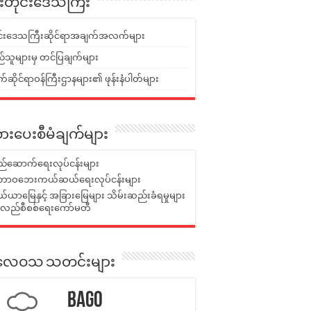
ူးတိုင်းဒေသကြီး
ုင်းဒေသကြီးဆိုင်ရာအချက်အလက်များ
်သူများမှ တင်ပြချက်များ
ဆိုင်ရာဝန်ကြီးဌာနများ၏ ဖုန်းနံပါတ်များ
ားပေးစီမံချက်များ
်ဆောက်ရေးလုပ်ငန်းများ
ာဝဘေးကယ်ဆယ်ရေးလုပ်ငန်းများ
ယာမြေနှင့် အခြားမြေများ သိမ်းဆည်းခံရမှုများ
န်လည်စီစစ်ရေးကော်မတီ
ုးလေဝသ သတင်းများ
Bago