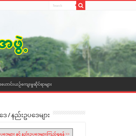
ေးဟောင်းယဉ်ကျေးမှုဆိုင်ရာများ
ဒေ / နည်းဥပဒေများ
ပဒေများ နှင့် နည်းဥပဒေများကြည့်ရှုရန် >>