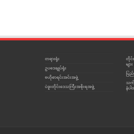
တရားရုံး
တို
များ
ဥပဒေချုပ်ရုံး
ပြည်
ဗဟိုစာရင်းအင်းအဖွဲ့
သက်ဆ
ပဲခူးတိုင်းဒေသကြီးအစိုးရအဖွဲ့
နံပါ