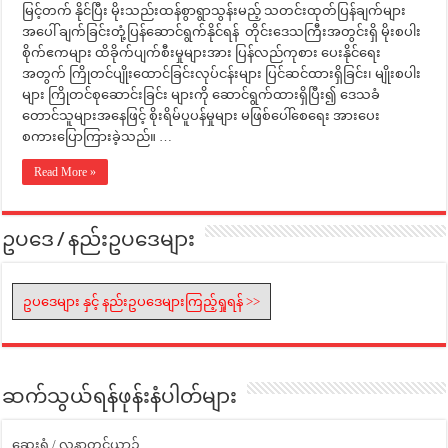
မြင့်တက် နိုင်ပြီး မိုးသည်းထန်စွာရွာသွန်းမည့် သတင်းထုတ်ပြန်ချက်များ
အပေါ် ချက်ခြင်းတုံ့ပြန်ဆောင်ရွက်နိုင်ရန် တိုင်းဒေသကြီးအတွင်းရှိ မိုးစပါး
စိုက်ဧကများ ထိခိုက်ပျက်စီးမှုများအား ပြန်လည်ကုစား ပေးနိုင်ရေး
အတွက် ကြိုတင်ပျိုးထောင်ခြင်းလုပ်ငန်းများ ပြင်ဆင်ထားရှိခြင်း၊ မျိုးစပါး
များ ကြိုတင်စုဆောင်းခြင်း များကို ဆောင်ရွက်ထားရှိပြီး၍ ဒေသခံ
တောင်သူများအနေဖြင့် စိုးရိမ်ပူပန်မှုများ မဖြစ်ပေါ်စေရေး အားပေး
စကားပြောကြားခဲ့သည်။ …
Read More »
ဥပဒေ / နည်းဥပဒေများ
ဥပဒေများ နှင့် နည်းဥပဒေများကြည့်ရှုရန် >>
ဆက်သွယ်ရန်ဖုန်းနံပါတ်များ
ဆေးရုံ / လူနာတင်ယာဉ်