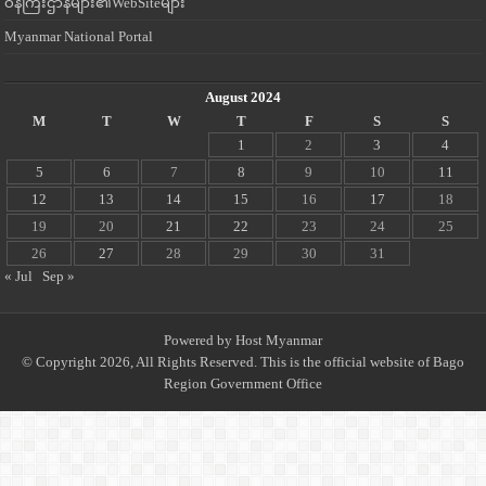
ဝန်ကြီးဌာနများ၏WebSiteများ
Myanmar National Portal
August 2024
M
T
W
T
F
S
S
1
2
3
4
5
6
7
8
9
10
11
12
13
14
15
16
17
18
19
20
21
22
23
24
25
26
27
28
29
30
31
« Jul
Sep »
Powered by
Host Myanmar
© Copyright 2026, All Rights Reserved. This is the official website of Bago
Region Government Office