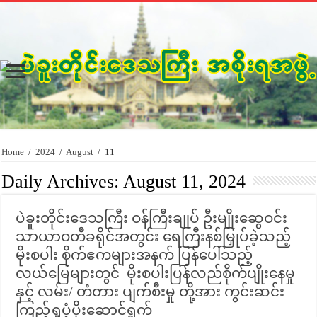
Home
/
2024
/
August
/
11
Daily Archives:
August 11, 2024
ပဲခူးတိုင်းဒေသကြီး ဝန်ကြီးချုပ် ဦးမျိုးဆွေဝင်း
သာယာဝတီခရိုင်အတွင်း ရေကြီးနစ်မြှုပ်ခဲ့သည့်
မိုးစပါး စိုက်ဧကများအနက် ပြန်ပေါ်သည့်
လယ်မြေများတွင် မိုးစပါးပြန်လည်စိုက်ပျိုးနေမှု
နှင့် လမ်း/ တံတား ပျက်စီးမှု တို့အား ကွင်းဆင်း
ကြည့်ရှုပံ့ပိုးဆောင်ရွက်