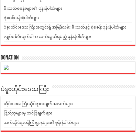
မီးသတ်စခန်းများ၏ ဖုန်းနံပါတ်များ
ရဲစခန်းဖုန်းနံပါတ်များ
ပဲခူးတိုင်းဒေသကြီးအတွင်းရှိ အမြန်လမ်း မီးသတ်နှင့် ရဲစခန်းဖုန်းနံပါတ်များ
လျှပ်စစ်မီးပျက်ပါက ဆက်သွယ်ရမည့် ဖုန်းနံပါတ်များ
Donation
ပဲခူးတိုင်းဒေသကြီး
တိုင်းဒေသကြီးဆိုင်ရာအချက်အလက်များ
ပြည်သူများမှ တင်ပြချက်များ
သက်ဆိုင်ရာဝန်ကြီးဌာနများ၏ ဖုန်းနံပါတ်များ