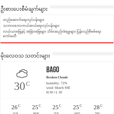
ဦးစားပေးစီမံချက်များ
တည်ဆောက်ရေးလုပ်ငန်းများ
သဘာဝဘေးကယ်ဆယ်ရေးလုပ်ငန်းများ
လယ်ယာမြေနှင့် အခြားမြေများ သိမ်းဆည်းခံရမှုများ ပြန်လည်စီစစ်ရေး
ကော်မတီ
မိုးလေဝသ သတင်းများ
Bago
Broken Clouds
30
C
humidity: 72%
wind: 6km/h SSE
H 30 • L 30
C
C
C
C
C
26
25
25
25
28
SUN
MON
TUE
WED
THU