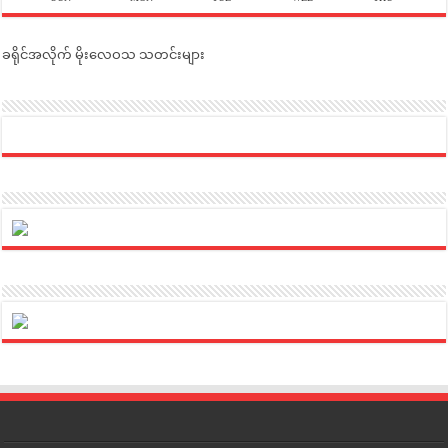
ခရိုင်အလိုက် မိုးလေဝသ သတင်းများ