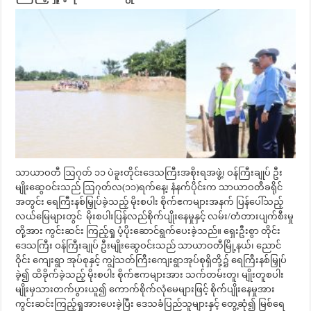
သာယာဝတီ ဩဂုတ် ၁၁ ပဲခူးတိုင်းဒေသကြီးအစိုးရအဖွဲ့၊ ဝန်ကြီးချုပ် ဦး
မျိုးဆွေဝင်းသည် ဩဂုတ်လ(၁၁)ရက်နေ့၊ နံနက်ပိုင်းက သာယာဝတီခရိုင်
အတွင်း ရေကြီးနစ်မြှုပ်ခဲ့သည့် မိုးစပါး စိုက်ဧကများအနက် ပြန်ပေါ်သည့်
လယ်မြေများတွင် မိုးစပါးပြန်လည်စိုက်ပျိုးနေမှုနှင့် လမ်း/တံတားပျက်စီးမှု
တို့အား ကွင်းဆင်း ကြည့်ရှု ပံ့ပိုးဆောင်ရွက်ပေးခဲ့သည်။ ရှေးဦးစွာ တိုင်း
ဒေသကြီး ဝန်ကြီးချုပ် ဦးမျိုးဆွေဝင်းသည် သာယာဝတီမြို့နယ်၊ ညောင်
ဝိုင်း ကျေးရွာ အုပ်စုနှင့် ကျွဲသတ်ကြီးကျေးရွာအုပ်စုရှိတို့၌ ရေကြီးနစ်မြှုပ်
ခဲ့၍ ထိခိုက်ခဲ့သည့် မိုးစပါး စိုက်ဧကများအား သက်တမ်းတူ၊ မျိုးတူစပါး
မျိုးမှသားတက်ပွားယူ၍ ကောက်စိုက်လုံမေများဖြင့် စိုက်ပျိုးနေမှုအား
ကွင်းဆင်းကြည့်ရှုအားပေးခဲ့ပြီး ဒေသခံပြည်သူများနှင့် တွေ့ဆုံ၍ မြစ်ရေ