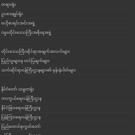
တရားရုံး
ဥပဒေချုပ်ရုံး
ဗဟိုစာရင်းအင်းအဖွဲ့
ပဲခူးတိုင်းဒေသကြီးအစိုးရအဖွဲ့
တိုင်းဒေသကြီးဆိုင်ရာအချက်အလက်များ
ပြည်သူများမှ တင်ပြချက်များ
သက်ဆိုင်ရာဝန်ကြီးဌာနများ၏ ဖုန်းနံပါတ်များ
နိုင်ငံတော် သမ္မတရုံး
ကာကွယ်ရေးဝန်ကြီးဌာန
နိုင်ငံခြားရေးဝန်ကြီးဌာန
ပြန်ကြားရေးဝန်ကြီးဌာန
ပြည်ထောင်စုလွှတ်တော်