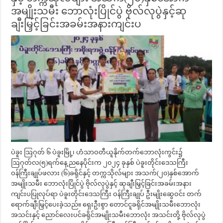
အမျိုးသမီး ဘောလုံးပြိုင်ပွဲ ဗိုလ်လုပွဲနှင့်ဆု
ချီးမြှင့်ခြင်းအခမ်းအနားကျင်းပ
ပဲခူး ဩဂုတ် ၆ ပဲခူးမြို့၊ ဟံသာဝတီယူနိုက်တက်ဘောလုံးကွင်း၌
ဩဂုတ်လ(၅)ရက်နေ့ ညနေပိုင်းက ၂၀၂၄ ခုနှစ် ပဲခူးတိုင်းဒေသကြီး
ဝန်ကြီးချုပ်ဖလား (၆)ခရိုင်နှင့် တက္ကသိုလ်များ အသက်(၂၀)နှစ်အောက်
အမျိုးသမီး ဘောလုံးပြိုင်ပွဲ ဗိုလ်လုပွဲနှင့် ဆုချီးမြှင့်ခြင်းအခမ်းအနား
ကျင်းပပြုလုပ်ရာ ပဲခူးတိုင်းဒေသကြီး ဝန်ကြီးချုပ် ဦးမျိုးဆွေဝင်း တက်
ရောက်ချီးမြှင့်ပေးခဲ့သည်။ ရှေးဦးစွာ တောင်ငူခရိုင်‌အမျိုးသမီးဘောလုံး
အသင်းနှင့် ညောင်လေးပင်ခရိုင်အမျိုးသမီးဘောလုံး အသင်းတို့ ဗိုလ်လုပွဲ