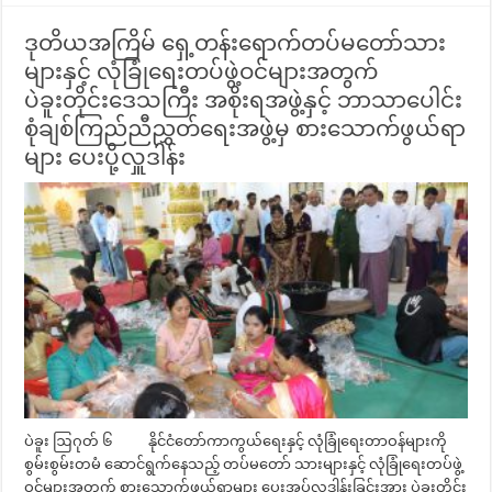
ဒုတိယအကြိမ် ရှေ့တန်းရောက်တပ်မတော်သား
များနှင့် လုံခြုံရေးတပ်ဖွဲ့ဝင်များအတွက်
ပဲခူးတိုင်းဒေသကြီး အစိုးရအဖွဲ့နှင့် ဘာသာပေါင်း
စုံချစ်ကြည်ညီညွှတ်ရေးအဖွဲ့မှ စားသောက်ဖွယ်ရာ
များ ပေးပို့လှူဒါန်း
ပဲခူး ဩဂုတ် ၆ နိုင်ငံတော်ကာကွယ်ရေးနှင့် လုံခြုံရေးတာဝန်များကို
စွမ်းစွမ်းတမံ ဆောင်ရွက်နေသည့် တပ်မတော် သားများနှင့် လုံခြုံရေးတပ်ဖွဲ့
ဝင်များအတွက် စားသောက်ဖွယ်ရာများ ပေးအပ်လှူဒါန်းခြင်းအား ပဲခူးတိုင်း