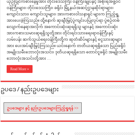
ယှဉ်ပြိုင်ကစားနေမှုအား တိုင်းဒေသကြီး ဝန်ကြီးချုပ်နှင့် အစိုးရအဖွဲ့ဝင်
ဝန်ကြီးများ၊ တိုင်းဒေသကြီး၊ ခရိုင်၊ မြို့နယ်အဆင့်ဌာနဆိုင်ရာများ၊
ကျောင်းသား၊ ကျောင်းသူများ၊ အားကစားဝါသနာရှင် များက ကြည့်ရှု့
အားပေးခဲ့ကြသည်။ ထို့နောက် ဆုချီးမြှင့်ပွဲကျင်းပပြုလုပ်ရာ ပွဲစဉ်တစ်
လျောက်နေရာအလိုက် အကောင်းဆုံးဆုရရှိသူ များနှင့် အကောင်းဆုံး
အားကစားသမားဆုရရှိသူတို့အား တိုင်းရင်းသားရေးရာဝန်ကြီးနှင့်
လမ်းပန်း ဆက်သွယ်ရေးဝန်ကြီးတို့က ဆုတံဆိပ်များနှင့် ငွေသားဆုများ
အား ပေးအပ်ချီးမြှင့်ကြသည်။ ယင်းနောက် တတိယဆုရရှိသော ပြည်ခရိုင်
အမျိုးသမီးဘောလုံးအသင်း၊ ဒုတိယဆုရရှိသော တောင်ငူခရိုင် အမျိုးသမီး
ဘောလုံးအသင်းတို့အား …
Read More »
ဥပဒေ / နည်းဥပဒေများ
ဥပဒေများ နှင့် နည်းဥပဒေများကြည့်ရှုရန် >>