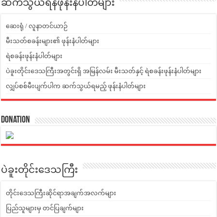
ဆက်သွယ်ရန်ဖုန်းနံပါတ်များ
ဆေးရုံ / လူနာတင်ယာဉ်
မီးသတ်စခန်းများ၏ ဖုန်းနံပါတ်များ
ရဲစခန်းဖုန်းနံပါတ်များ
ပဲခူးတိုင်းဒေသကြီးအတွင်းရှိ အမြန်လမ်း မီးသတ်နှင့် ရဲစခန်းဖုန်းနံပါတ်များ
လျှပ်စစ်မီးပျက်ပါက ဆက်သွယ်ရမည့် ဖုန်းနံပါတ်များ
Donation
ပဲခူးတိုင်းဒေသကြီး
တိုင်းဒေသကြီးဆိုင်ရာအချက်အလက်များ
ပြည်သူများမှ တင်ပြချက်များ