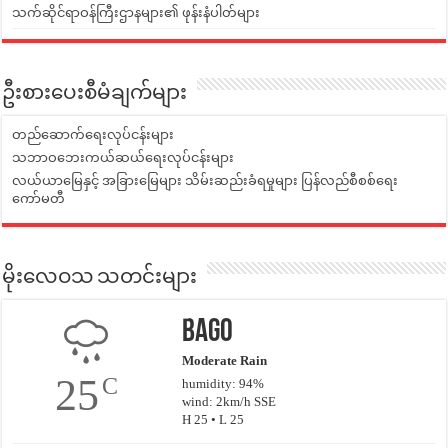
သက်ဆိုင်ရာဝန်ကြီးဌာနများ၏ ဖုန်းနံပါတ်များ
ဦးစားပေးစီမံချက်များ
တည်ဆောက်ရေးလုပ်ငန်းများ
သဘာဝဘေးကယ်ဆယ်ရေးလုပ်ငန်းများ
လယ်ယာမြေနှင့် အခြားမြေများ သိမ်းဆည်းခံရမှုများ ပြန်လည်စီစစ်ရေး
ကော်မတီ
မိုးလေဝသ သတင်းများ
Bago
Moderate Rain
25
C
humidity: 94%
wind: 2km/h SSE
H 25 • L 25