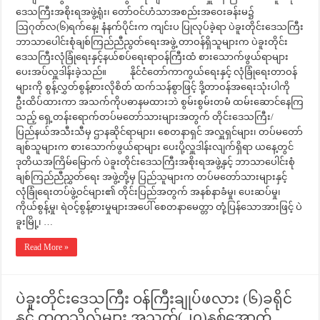
ဒေသကြီးအစိုးရအဖွဲ့ရုံး၊ တော်ဝင်ဟံသာအစည်းအဝေးခန်းမ၌
ဩဂုတ်လ(၆)ရက်နေ့၊ နံနက်ပိုင်းက ကျင်းပ ပြုလုပ်ခဲ့ရာ ပဲခူးတိုင်းဒေသကြီး
ဘာသာပေါင်းစုံချစ်ကြည်ညီညွတ်ရေးအဖွဲ့ တာဝန်ရှိသူများက ပဲခူးတိုင်း
ဒေသကြီးလုံခြုံရေးနှင့်နယ်စပ်ရေးရာဝန်ကြီးထံ စားသောက်ဖွယ်ရာများ
ပေးအပ်လှူဒါန်းခဲ့သည်။ နိုင်ငံတော်ကာကွယ်ရေးနှင့် လုံခြုံရေးတာဝန်
များကို စွန့်လွှတ်စွန့်စားလိုစိတ် ထက်သန်စွာဖြင့် ဒို့တာဝန်အရေးသုံးပါကို
ဦးထိပ်ထားကာ အသက်ကိုပဓာနမထားဘဲ စွမ်းစွမ်းတမံ ထမ်းဆောင်နေကြ
သည့် ရှေ့တန်းရောက်တပ်မတော်သားများအတွက် တိုင်းဒေသကြီး/
ပြည်နယ်အသီးသီမှ ဌာနဆိုင်ရာများ၊ စေတနာရှင် အလှူရှင်များ၊ တပ်မတော်
ချစ်သူများက စားသောက်ဖွယ်ရာများ ပေးပို့လှူဒါန်းလျက်ရှိရာ ယနေ့တွင်
ဒုတိယအကြိမ်မြောက် ပဲခူးတိုင်းဒေသကြီးအစိုးရအဖွဲ့နှင့် ဘာသာပေါင်းစုံ
ချစ်ကြည်ညီညွှတ်ရေး အဖွဲ့တို့မှ ပြည်သူများက တပ်မတော်သားများနှင့်
လုံခြုံရေးတပ်ဖွဲ့ဝင်များ၏ တိုင်းပြည်အတွက် အနစ်နာခံမှု၊ ပေးဆပ်မှု၊
ကိုယ်စွန့်မှု၊ ရဲဝင့်စွန့်စားမှုများအပေါ် စေတနာမေတ္တာ တုံ့ပြန်သောအားဖြင့် ပဲ
ခူးမြို့၊ …
Read More »
ပဲခူးတိုင်းဒေသကြီး ဝန်ကြီးချုပ်ဖလား (၆)ခရိုင်
နှင့် တက္ကသိုလ်များ အသက်(၂၀)နှစ်အောက်