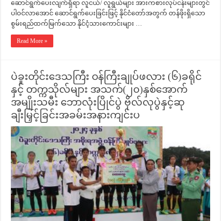
ဆောင်ရွက်ပေးလျက်ရှိရာ လူငယ်/ လူရွယ်များ အားကစားလုပ်ငန်းများတွင်
ပါဝင်လာအောင် ဆောင်ရွက်ပေးခြင်းဖြင့် နိုင်ငံတော်အတွက် တန်ဖိုးရှိသော
စွမ်းရည်ထက်မြက်သော နိုင်ငံ့သားကောင်းများ …
Read More »
ပဲခူးတိုင်းဒေသကြီး ဝန်ကြီးချုပ်ဖလား (၆)ခရိုင်
နှင့် တက္ကသိုလ်များ အသက်(၂၀)နှစ်အောက်
အမျိုးသမီး ဘောလုံးပြိုင်ပွဲ ဗိုလ်လုပွဲနှင့်ဆု
ချီးမြှင့်ခြင်းအခမ်းအနားကျင်းပ