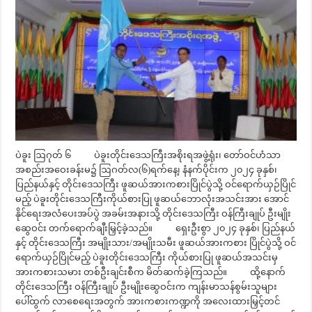
ပဲခူး ဩဂုတ် ၆ ပဲခူးတိုင်းဒေသကြီးအစိုးရအဖွဲ့ရုံး၊ တော်ဝင်ဟံသာ
အစည်းအဝေးခန်းမ၌ ဩဂတ်လ(၆)ရက်နေ့၊ နံနက်ပိုင်းက ၂၀၂၄ ခုနှစ်၊
ပြည်နယ်နှင့် တိုင်းဒေသကြီး ဖူဆယ်အားကစားပြိုင်ပွဲသို့ ဝင်ရောက်ယှဉ်ပြိုင်
မည့် ပဲခူးတိုင်းဒေသကြီးကိုယ်စားပြု ဖူဆယ်ဘောလုံးအသင်းအား အောင်
နိုင်ရေးအလံပေးအပ်ပွဲ အခမ်းအနားသို့ တိုင်းဒေသကြီး ဝန်ကြီးချုပ် ဦးမျိုး
ဆွေဝင်း တက်ရောက်ချီးမြှင့်ခဲ့သည်။ ရှေးဦးစွာ ၂၀၂၄ ခုနှစ်၊ ပြည်နယ်
နှင့် တိုင်းဒေသကြီး အမျိုးသား/အမျိုးသမီး ဖူဆယ်အားကစား ပြိုင်ပွဲသို့ ဝင်
ရောက်ယှဉ်ပြိုင်မည့် ပဲခူးတိုင်းဒေသကြီး ကိုယ်စားပြု ဖူဆယ်အသင်းမှ
အားကစားသမား တစ်ဦးချင်းစီက မိတ်ဆက်ခဲ့ကြသည်။ ထို့နောက်
တိုင်းဒေသကြီး ဝန်ကြီးချုပ် ဦးမျိုးဆွေဝင်းက ကျန်းမာသန်စွမ်းသူများ
‌ပေါ်ထွက် လာစေရေးအတွက် အားကစားကဏ္ဍကို အလေးထားမြှင့်တင်