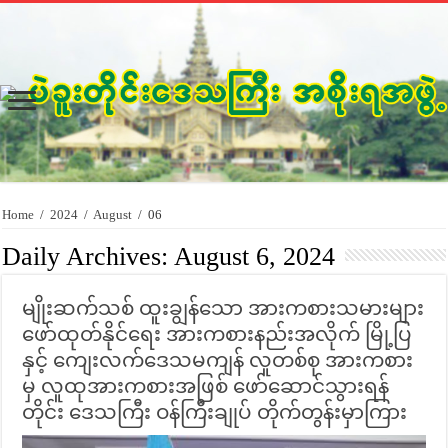
Home
/
2024
/
August
/
06
Daily Archives:
August 6, 2024
မျိုးဆက်သစ် ထူးချွန်သော အားကစားသမားများ
ဖော်ထုတ်နိုင်ရေး အားကစားနည်းအလိုက် မြို့ပြ
နှင့် ကျေးလက်ဒေသမကျန် လူတစ်စု အားကစား
မှ လူထုအားကစားအဖြစ် ဖော်ဆောင်သွားရန်
တိုင်း ဒေသကြီး ဝန်ကြီးချုပ် တိုက်တွန်းမှာကြား