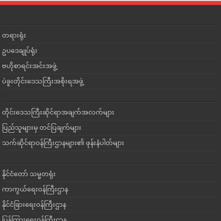
တရားရုံး
ဥပဒေချုပ်ရုံး
ဗဟိုစာရင်းအင်းအဖွဲ့
ပဲခူးတိုင်းဒေသကြီးအစိုးရအဖွဲ့
တိုင်းဒေသကြီးဆိုင်ရာအချက်အလက်များ
ပြည်သူများမှ တင်ပြချက်များ
သက်ဆိုင်ရာဝန်ကြီးဌာနများ၏ ဖုန်းနံပါတ်များ
နိုင်ငံတော် သမ္မတရုံး
ကာကွယ်ရေးဝန်ကြီးဌာန
နိုင်ငံခြားရေးဝန်ကြီးဌာန
ပြန်ကြားရေးဝန်ကြီးဌာန