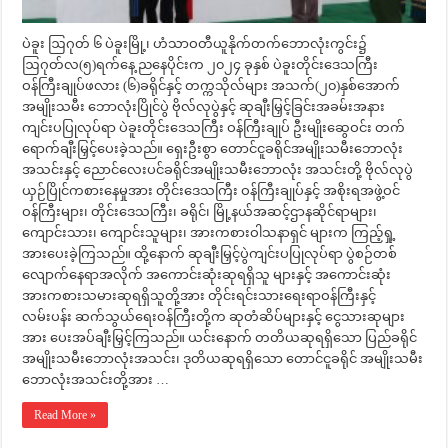
ပဲခူး ဩဂုတ် ၆ ပဲခူးမြို့၊ ဟံသာဝတီယူနိုက်တက်ဘောလုံးကွင်း၌
ဩဂုတ်လ(၅)ရက်နေ့ ညနေပိုင်းက ၂၀၂၄ ခုနှစ် ပဲခူးတိုင်းဒေသကြီး
ဝန်ကြီးချုပ်ဖလား (၆)ခရိုင်နှင့် တက္ကသိုလ်များ အသက်(၂၀)နှစ်အောက်
အမျိုးသမီး ဘောလုံးပြိုင်ပွဲ ဗိုလ်လုပွဲနှင့် ဆုချီးမြှင့်ခြင်းအခမ်းအနား
ကျင်းပပြုလုပ်ရာ ပဲခူးတိုင်းဒေသကြီး ဝန်ကြီးချုပ် ဦးမျိုးဆွေဝင်း တက်
ရောက်ချီးမြှင့်ပေးခဲ့သည်။ ရှေးဦးစွာ တောင်ငူခရိုင်‌အမျိုးသမီးဘောလုံး
အသင်းနှင့် ညောင်လေးပင်ခရိုင်အမျိုးသမီးဘောလုံး အသင်းတို့ ဗိုလ်လုပွဲ
ယှဉ်ပြိုင်ကစားနေမှုအား တိုင်းဒေသကြီး ဝန်ကြီးချုပ်နှင့် အစိုးရအဖွဲ့ဝင်
ဝန်ကြီးများ၊ တိုင်းဒေသကြီး၊ ခရိုင်၊ မြို့နယ်အဆင့်ဌာနဆိုင်ရာများ၊
ကျောင်းသား၊ ကျောင်းသူများ၊ အားကစားဝါသနာရှင် များက ကြည့်ရှု့
အားပေးခဲ့ကြသည်။ ထို့နောက် ဆုချီးမြှင့်ပွဲကျင်းပပြုလုပ်ရာ ပွဲစဉ်တစ်
လျောက်နေရာအလိုက် အကောင်းဆုံးဆုရရှိသူ များနှင့် အကောင်းဆုံး
အားကစားသမားဆုရရှိသူတို့အား တိုင်းရင်းသားရေးရာဝန်ကြီးနှင့်
လမ်းပန်း ဆက်သွယ်ရေးဝန်ကြီးတို့က ဆုတံဆိပ်များနှင့် ငွေသားဆုများ
အား ပေးအပ်ချီးမြှင့်ကြသည်။ ယင်းနောက် တတိယဆုရရှိသော ပြည်ခရိုင်
အမျိုးသမီးဘောလုံးအသင်း၊ ဒုတိယဆုရရှိသော တောင်ငူခရိုင် အမျိုးသမီး
ဘောလုံးအသင်းတို့အား …
Read More »