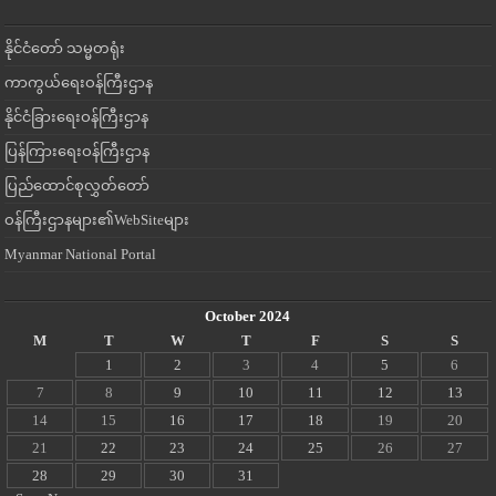
နိုင်ငံတော် သမ္မတရုံး
ကာကွယ်ရေးဝန်ကြီးဌာန
နိုင်ငံခြားရေးဝန်ကြီးဌာန
ပြန်ကြားရေးဝန်ကြီးဌာန
ပြည်ထောင်စုလွှတ်တော်
ဝန်ကြီးဌာနများ၏WebSiteများ
Myanmar National Portal
October 2024
M
T
W
T
F
S
S
1
2
3
4
5
6
7
8
9
10
11
12
13
14
15
16
17
18
19
20
21
22
23
24
25
26
27
28
29
30
31