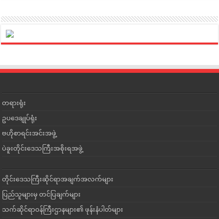
တရားရုံး
ဥပဒေချုပ်ရုံး
ဗဟိုစာရင်းအင်းအဖွဲ့
ပဲခူးတိုင်းဒေသကြီးအစိုးရအဖွဲ့
တိုင်းဒေသကြီးဆိုင်ရာအချက်အလက်များ
ပြည်သူများမှ တင်ပြချက်များ
သက်ဆိုင်ရာဝန်ကြီးဌာနများ၏ ဖုန်းနံပါတ်များ