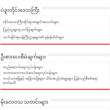
ပဲခူးတိုင်းဒေသကြီး
တိုင်းဒေသကြီးဆိုင်ရာအချက်အလက်များ
ပြည်သူများမှ တင်ပြချက်များ
သက်ဆိုင်ရာဝန်ကြီးဌာနများ၏ ဖုန်းနံပါတ်များ
ဦးစားပေးစီမံချက်များ
တည်ဆောက်ရေးလုပ်ငန်းများ
သဘာဝဘေးကယ်ဆယ်ရေးလုပ်ငန်းများ
လယ်ယာမြေနှင့် အခြားမြေများ သိမ်းဆည်းခံရမှုများ ပြန်လည်စီစစ်ရေး
ကော်မတီ
မိုးလေဝသ သတင်းများ