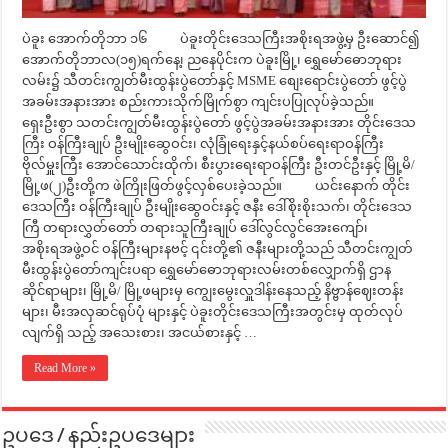
ပဲခူး အောက်တိုဘာ ၁၆ ပဲခူးတိုင်းဒေသကြီးအစိုးရအဖွဲ့မှ ဦးဆောင်၍
အောက်တိုဘာလ(၁၅)ရက်နေ့၊ ညနေပိုင်းက ပဲခူးမြို့၊ ရွှေမော်ဓောဘုရား
လမ်း၌ သီတင်းကျွတ်မီးထွန်းပွဲတော်နှင့် MSME စျေးရောင်းပွဲတော် ဖွင့်ပွဲ
အခမ်းအနားအား စည်းကားသိုက်မြိုက်စွာ ကျင်းပပြုလုပ်ခဲ့သည်။
ရှေးဦးစွာ သတင်းကျွတ်မီးထွန်းပွဲတော် ဖွင့်ပွဲအခမ်းအနားအား တိုင်းဒေသ
ကြီး ဝန်ကြီးချုပ် ဦးမျိုးဆွေဝင်း၊ လုံခြုံရေးနှင့်နယ်စပ်ရေးရာဝန်ကြီး
ဗိုလ်မှူးကြီး အောင်သောင်းထိုက်၊ စီးပွားရေးရာဝန်ကြီး ဦးတင်ဦးနှင့် မြို့မိ/
မြို့ဖ(၂)ဦးတို့က ဖဲကြိုးဖြတ်ဖွင့်လှစ်ပေးခဲ့သည်။ ယင်းနောက် တိုင်း
ဒေသကြီး ဝန်ကြီးချုပ် ဦးမျိုးဆွေဝင်းနှင့် ဇနီး ဒေါ်စိုးစိုးသက်၊ တိုင်းဒေသ
ကြီ တရားလွှတ်တော် တရားသူကြီးချုပ် ဒေါ်လွင်လွင်အေးကျော်၊
အစိုးရအဖွဲ့ဝင် ဝန်ကြီးများနဗင့် ၎င်းတို့၏ ဇနီးများတို့သည် သီတင်းကျွတ်
မီးထွန်းပွဲတော်ကျင်းပရာ ရွှေမော်ဓောဘုရားလမ်းတစ်လျှောက်ရှိ ဌာန
ဆိုင်ရာများ၊ မြို့မိ/ မြို့ဖများမှ ကျွေးမွေးလှူဒါန်းနေသည့် နိဗ္ဗာန်ဈေးတန်း
များ၊ မီးအလှဆင်ရုပ်ပုံ များနှင့် ပဲခူးတိုင်းဒေသကြီးအတွင်းမှ ထုတ်လုပ်
လျက်ရှိ သည့် အသေးစား၊ အငယ်စားနှင့် …
Read More »
ဥပဒေ / နည်းဥပဒေများ