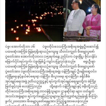
ပဲခူး အောက်တိုဘာ ၁၆ ပဲခူးတိုင်းဒေသကြီးအစိုးရအဖွဲ့မှဦးဆောင်၍
ပထမဆုံးအကြိမ် မြန်မာ့ရိုးရာယဉ်ကျေးမှု သီတင်းကျွတ် မီးမျှောပူဇော်
ပွဲတော်အား အောက်တိုဘာလ (၁၅)ရက်နေ့၊ ညပိုင်းက ပဲခူးမြို့၊ ဇိုင်းဂနိုင်း
မြောက်ပိုင်းရပ်ကွက်၊ ပဲခူးမြစ်၌ ကျင်းပပြုလုပ်ခဲ့သည်။ ရှေးဦးစွာ
ပထမဆုံးအကြိမ် မြန်မာ့ရိုးရာယဉ်ကျေးမှု သီတင်းကျွတ် မီးမျှောပူဇော်
ပွဲတော်အား ပဲခူးတိုင်းဒေသကြီးအစိုးရအဖွဲ့၊ ဝန်ကြီးချုပ် ဦးမျိုးဆွေဝင်း၊
လုံခြုံရေးနှင့်နယ်စပ်ရေးရာ ဝန်ကြီး၊ စီးပွားရေး ရာဝန်ကြီး၊ ခရိုင်စီမံ
အုပ်ချုပ်ရေးအဖွဲ့ ဒုတိယဥက္ကဋ္ဌနှင့် ရပ်ကွက်အုပ်ချုပ်ရေးမှူးတို့က ဖဲကြိုး
ဖြတ်ဖွင့်လှစ် ပေးခဲ့ကြသည်။ ထို့နောက် ဝန်ကြီးချုပ်နှင့် ဇနီးတို့သည်
တိုင်းဒေသကြီးအစိုးရအဖွဲ့ တာဝန်ရှိသူများ၊ ဌာနဆိုင်ရာ များ၊ ဝတ်ရွတ်
အသင်းအဖွဲ့များ၊ ရပ်ကွက်နေပြည်သူများမှ မြတ်ဗုဒ္ဓထံရည်မှန်း၍ မီးကြာ
ခွက်(၂၀၀၀)အား မီးမျှောပူဇော်နေမှုအား ကြည့်ရှုအားပေးခဲ့သည်။