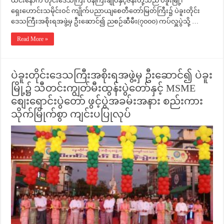
ယင်းနောက် တိုင်းဒေသကြီး ဝန်ကြီးချုပ်နှင့်ဇနီးတို့သည် ပဲခူးမြို့၊
ရှေးဟောင်းသမိုင်းဝင် ကျိုက်ပညာယျစေတီတော်မြတ်ကြီး၌ ပဲခူးတိုင်း
ဒေသကြီးအစိုးရအဖွဲ့မှ ဦးဆောင်၍ ညစဉ်ဆီမီး(၇၀၀၀) ကပ်လှူပွဲသို့ …
Read More »
ပဲခူးတိုင်းဒေသကြီးအစိုးရအဖွဲ့မှ ဦးဆောင်၍ ပဲခူး
မြို့၌ သီတင်းကျွတ်မီးထွန်းပွဲတော်နှင့် MSME
စျေးရောင်းပွဲတော် ဖွင့်ပွဲအခမ်းအနား စည်းကား
သိုက်မြိုက်စွာ ကျင်းပပြုလုပ်