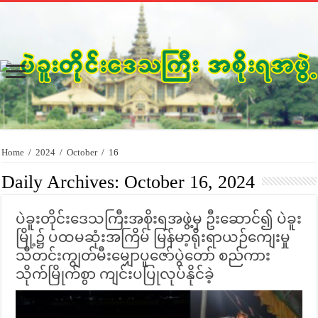
Home
/
2024
/
October
/
16
Daily Archives:
October 16, 2024
ပဲခူးတိုင်းဒေသကြီးအစိုးရအဖွဲ့မှ ဦးဆောင်၍ ပဲခူး
မြို့၌ ပထမဆုံးအကြိမ် မြန်မာ့ရိုးရာယဉ်ကျေးမှု
သီတင်းကျွတ်မီးမျှောပူဇော်ပွဲတော် စည်ကား
သိုက်မြိုက်စွာ ကျင်းပပြုလုပ်နိုင်ခဲ့