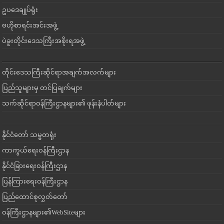
ဥပဒေချုပ်ရုံး
ဗဟိုစာရင်းအင်းအဖွဲ့
ပဲခူးတိုင်းဒေသကြီးအစိုးရအဖွဲ့
တိုင်းဒေသကြီးဆိုင်ရာအချက်အလက်များ
ပြည်သူများမှ တင်ပြချက်များ
သက်ဆိုင်ရာဝန်ကြီးဌာနများ၏ ဖုန်းနံပါတ်များ
နိုင်ငံတော် သမ္မတရုံး
ကာကွယ်ရေးဝန်ကြီးဌာန
နိုင်ငံခြားရေးဝန်ကြီးဌာန
ပြန်ကြားရေးဝန်ကြီးဌာန
ပြည်ထောင်စုလွှတ်တော်
ဝန်ကြီးဌာနများ၏WebSiteများ