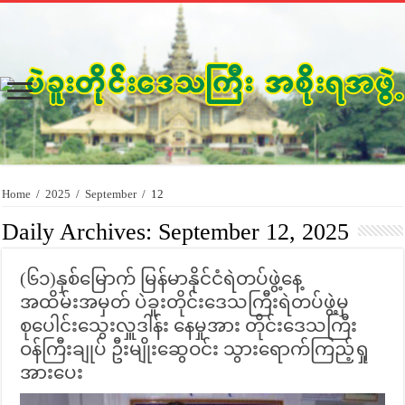
Home
/
2025
/
September
/
12
Daily Archives:
September 12, 2025
(၆၁)နှစ်မြောက် မြန်မာနိုင်ငံရဲတပ်ဖွဲ့နေ့
အထိမ်းအမှတ် ပဲခူးတိုင်းဒေသကြီးရဲတပ်ဖွဲ့မှ
စုပေါင်းသွေးလှူဒါန်း နေမှုအား တိုင်းဒေသကြီး
ဝန်ကြီးချုပ် ဦးမျိုးဆွေဝင်း သွားရောက်ကြည့်ရှု
အားပေး