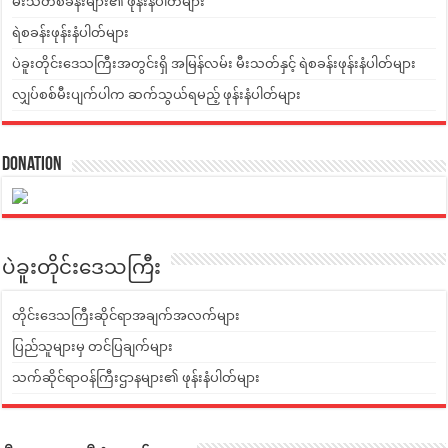
မီးသတ်စခန်းများ၏ ဖုန်းနံပါတ်များ
ရဲစခန်းဖုန်းနံပါတ်များ
ပဲခူးတိုင်းဒေသကြီးအတွင်းရှိ အမြန်လမ်း မီးသတ်နှင့် ရဲစခန်းဖုန်းနံပါတ်များ
လျှပ်စစ်မီးပျက်ပါက ဆက်သွယ်ရမည့် ဖုန်းနံပါတ်များ
Donation
ပဲခူးတိုင်းဒေသကြီး
တိုင်းဒေသကြီးဆိုင်ရာအချက်အလက်များ
ပြည်သူများမှ တင်ပြချက်များ
သက်ဆိုင်ရာဝန်ကြီးဌာနများ၏ ဖုန်းနံပါတ်များ