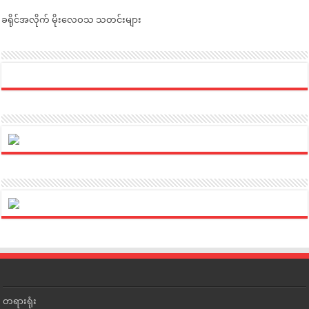
ခရိုင်အလိုက် မိုးလေဝသ သတင်းများ
တရားရုံး