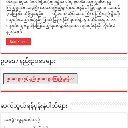
ဝင်များ စုစုပေါင်းတပ်ဖွဲ့ဝင်(၁၅၀)ဦးကျော်မှ စုပေါင်းသွေးလှူဒါန်းနေမှု
ကြည့်ရှုအားပေးခဲ့ပြီး အာဟာရဖြည့်စွက်စာများနှင့် ချီးမြှင့်ငွေများ ပေးအပ်
ခဲ့ ကြောင်း သိရှိရသည်။ ထို့နောက် တိုင်းဒေသကြီး ဝန်ကြီးချုပ် ဦးမျိုး
ဆွေဝင်းသည် (၆၁)နှစ်မြောက် မြန်မာနိုင်ငံရဲတပ်ဖွဲ့နေ့ အထိမ်းအမှတ် လာ
ရောက်သွေးလှူဒါန်းကြသည့် ရဲတပ်ဖွဲ့ဝင်များအား ရင်းရင်းနှီးနှီး လိုက်လံ
နှုတ်ဆက် …
Read More »
ဥပဒေ / နည်းဥပဒေများ
ဥပဒေများ နှင့် နည်းဥပဒေများကြည့်ရှုရန် >>
ဆက်သွယ်ရန်ဖုန်းနံပါတ်များ
ဆေးရုံ / လူနာတင်ယာဉ်