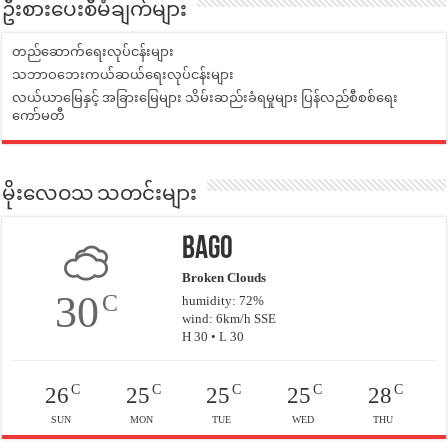
ဦးစားပေးစီမံချက်များ
တည်ဆောက်ရေးလုပ်ငန်းများ
သဘာဝဘေးကယ်ဆယ်ရေးလုပ်ငန်းများ
လယ်ယာမြေနှင့် အခြားမြေများ သိမ်းဆည်းခံရမှုများ ပြန်လည်စီစစ်ရေး
ကော်မတီ
မိုးလေဝသ သတင်းများ
Bago
Broken Clouds
30
C
humidity: 72%
wind: 6km/h SSE
H 30 • L 30
C
C
C
C
C
26
25
25
25
28
SUN
MON
TUE
WED
THU