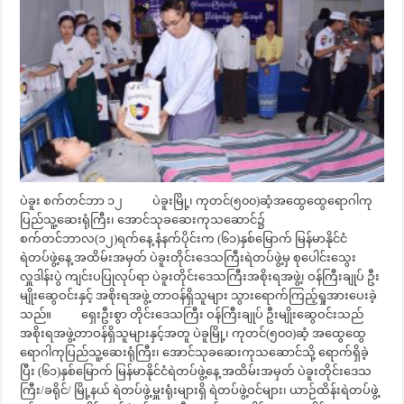
ပဲခူး စက်တင်ဘာ ၁၂ ပဲခူးမြို့၊ ကုတင်(၅၀၀)ဆံ့အထွေထွေရောဂါကု
ပြည်သူ့ဆေးရုံကြီး၊ အောင်သုခဆေးကုသဆောင်၌
စက်တင်ဘာလ(၁၂)ရက်နေ့ နံနက်ပိုင်းက (၆၁)နှစ်မြောက် မြန်မာနိုင်ငံ
ရဲတပ်ဖွဲ့နေ့ အထိမ်းအမှတ် ပဲခူးတိုင်းဒေသကြီးရဲတပ်ဖွဲ့မှ စုပေါင်းသွေး
လှူဒါန်းပွဲ ကျင်းပပြုလုပ်ရာ ပဲခူးတိုင်းဒေသကြီးအစိုးရအဖွဲ့၊ ဝန်ကြီးချုပ် ဦး
မျိုးဆွေဝင်းနှင့် အစိုးရအဖွဲ့ တာဝန်ရှိသူများ သွားရောက်ကြည့်ရှုအားပေးခဲ့
သည်။ ရှေးဦးစွာ တိုင်းဒေသကြီး ဝန်ကြီးချုပ် ဦးမျိုးဆွေဝင်းသည်
အစိုးရအဖွဲ့တာဝန်ရှိသူများနှင့်အတူ ပဲခူမြို့၊ ကုတင်(၅၀၀)ဆံ့ အထွေထွေ
ရောဂါကုပြည်သူ့ဆေးရုံကြီး၊ အောင်သုခဆေးကုသဆောင်သို့ ရောက်ရှိခဲ့
ပြီး (၆၁)နှစ်မြောက် မြန်မာနိုင်ငံရဲတပ်ဖွဲ့နေ့ အထိမ်းအမှတ် ပဲခူးတိုင်းဒေသ
ကြီး/ခရိုင်/ မြို့နယ် ရဲတပ်ဖွဲ့မှူးရုံးများရှိ ရဲတပ်ဖွဲ့ဝင်များ၊ ယာဉ်ထိန်းရဲတပ်ဖွဲ့