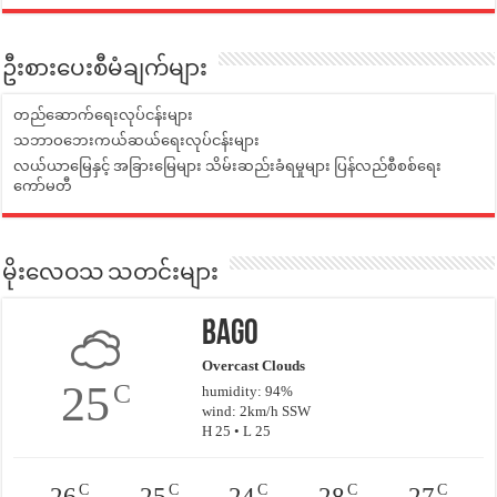
ဦးစားပေးစီမံချက်များ
တည်ဆောက်ရေးလုပ်ငန်းများ
သဘာဝဘေးကယ်ဆယ်ရေးလုပ်ငန်းများ
လယ်ယာမြေနှင့် အခြားမြေများ သိမ်းဆည်းခံရမှုများ ပြန်လည်စီစစ်ရေး
ကော်မတီ
မိုးလေဝသ သတင်းများ
Bago
Overcast Clouds
25
C
humidity: 94%
wind: 2km/h SSW
H 25 • L 25
C
C
C
C
C
26
25
24
28
27