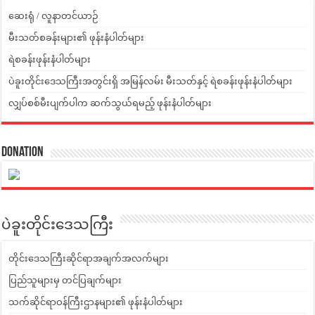
ဆေးရုံ / လူနာတင်ယာဉ်
မီးသတ်စခန်းများ၏ ဖုန်းနံပါတ်များ
ရဲစခန်းဖုန်းနံပါတ်များ
ပဲခူးတိုင်းဒေသကြီးအတွင်းရှိ အမြန်လမ်း မီးသတ်နှင့် ရဲစခန်းဖုန်းနံပါတ်များ
လျှပ်စစ်မီးပျက်ပါက ဆက်သွယ်ရမည့် ဖုန်းနံပါတ်များ
Donation
ပဲခူးတိုင်းဒေသကြီး
တိုင်းဒေသကြီးဆိုင်ရာအချက်အလက်များ
ပြည်သူများမှ တင်ပြချက်များ
သက်ဆိုင်ရာဝန်ကြီးဌာနများ၏ ဖုန်းနံပါတ်များ