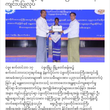
ကျင်းပပြုလုပ်
ပဲခူး စက်တင်ဘာ ၁၇ ပဲခူးမြို့၊ မြို့တော်ခန်းမ၌
စက်တင်ဘာလ(၁၇)ရက်နေ့၊ နံနက်ပိုင်းက ပဲခူးတိုင်းဒေသကြီးအတွင်းရှိ
အာမခံအလုပ်သမားများ၏ သားသမီးများအား ပညာသင်စရိတ်ထောက်ပံ့
ခြင်း နှင့် မန္တလေးငလျင်ဘေးသင့် သဘာဝဘေးအန္တရာယ်ကျရောက်မှု
ဆိုင်ရာ မိသားစုထောက်ပံ့မှု အကျိုးခံစားခွင့်များပေးအပ်ခြင်း အခမ်း
အနား ကျင်းပပြုလုပ်ရာ ပဲခူးတိုင်းဒေသကြီးအစိုးရအဖွဲ့၊ ဝန်ကြီးချုပ် ဦး
မျိုးဆွေဝင်းနှင့် အလုပ်သမား ဝန်ကြီးဌာန၊ ဒုတိယဝန်ကြီး ဦးဝင်းရှိန်တို့
တက်ရောက်ချီးမြှင့်ခဲ့သည်။ ရှေးဦးစွာ ပဲခူးတိုင်းဒေသကြီး
အစိုးရအဖွဲ့၊ ဝန်ကြီးချုပ် ဦးမျိုးဆွေဝင်းက နိုင်ငံတော်၏ ကုန်ထုတ်