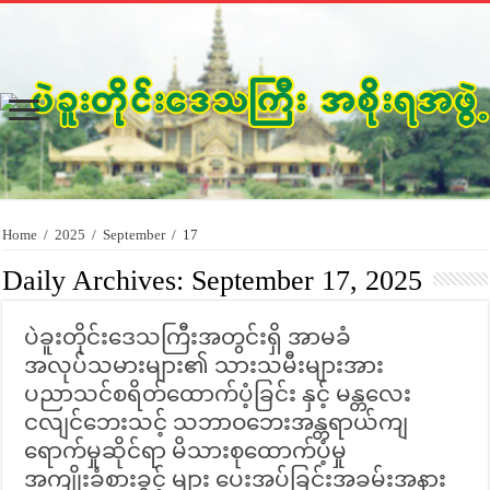
Home
/
2025
/
September
/
17
Daily Archives:
September 17, 2025
ပဲခူးတိုင်းဒေသကြီးအတွင်းရှိ အာမခံ
အလုပ်သမားများ၏ သားသမီးများအား
ပညာသင်စရိတ်ထောက်ပံ့ခြင်း နှင့် မန္တလေး
ငလျင်ဘေးသင့် သဘာဝဘေးအန္တရာယ်ကျ
ရောက်မှုဆိုင်ရာ မိသားစုထောက်ပံ့မှု
အကျိုးခံစားခွင့် များ ပေးအပ်ခြင်းအခမ်းအနား