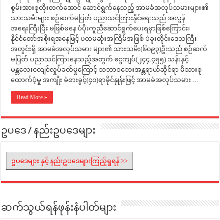
စွမ်းအားစုတိုးတက်အောင် ဆောင်ရွက်နေသည့် အာမခံအလုပ်သမားများ၏
သားသမီးများ စဉ်ဆက်မပြတ် ပညာသင်ကြားနိုင်ရေးသည် အလွန်
အရေးကြီးပြီး မဖြစ်မနေ ပံပိုးကူညီဆောင်ရွက်ပေးရမှာဖြစ်ကြောင်း၊
နိုင်ငံတော်အစိုးရအနေဖြင့် ပထမဆုံးအကြိမ်အဖြစ် ပဲခူးတိုင်းဒေသကြီး
အတွင်းရှိ အာမခံအလုပ်သမား များ၏ သားသမီး(၆၀၉၃)ဦးသည် စဉ်ဆက်
မပြတ် ပညာသင်ကြားနေသည့်အတွက် ငွေကျပ်(၂၄၄.၄၅၅) သန်းနှင့်
မန္တလေးငလျင်လှုပ်ခတ်မှုကြောင့် သဘာဝဘေးအန္တရာယ်ဆိုင်ရာ မိသားစု
ထောက်ပံ့မှု အကျိုး ခံစားခွင့်(၄၀)ရာခိုင်နှုန်းဖြင့် အာမခံအလုပ်သမား …
Read More »
ဥပဒေ / နည်းဥပဒေများ
ဥပဒေများ နှင့် နည်းဥပဒေများကြည့်ရှုရန် >>
ဆက်သွယ်ရန်ဖုန်းနံပါတ်များ