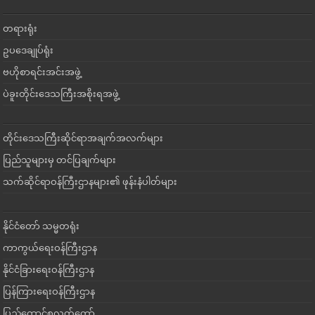
တရားရုံး
ဥပဒေချုပ်ရုံး
ဗဟိုစာရင်းအင်းအဖွဲ့
ပဲခူးတိုင်းဒေသကြီးအစိုးရအဖွဲ့
တိုင်းဒေသကြီးဆိုင်ရာအချက်အလက်များ
ပြည်သူများမှ တင်ပြချက်များ
သက်ဆိုင်ရာဝန်ကြီးဌာနများ၏ ဖုန်းနံပါတ်များ
နိုင်ငံတော် သမ္မတရုံး
ကာကွယ်ရေးဝန်ကြီးဌာန
နိုင်ငံခြားရေးဝန်ကြီးဌာန
ပြန်ကြားရေးဝန်ကြီးဌာန
ပြည်ထောင်စုလွှတ်တော်