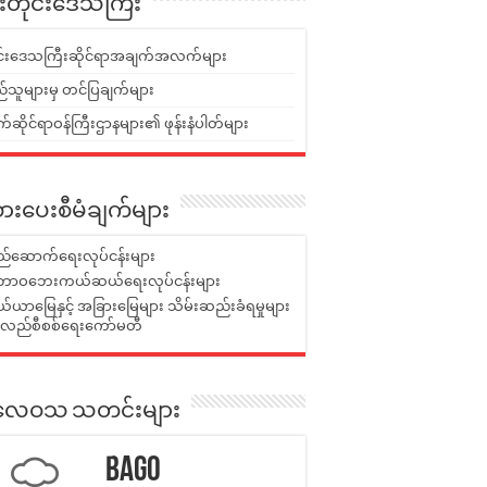
ူးတိုင်းဒေသကြီး
ုင်းဒေသကြီးဆိုင်ရာအချက်အလက်များ
်သူများမှ တင်ပြချက်များ
ဆိုင်ရာဝန်ကြီးဌာနများ၏ ဖုန်းနံပါတ်များ
ားပေးစီမံချက်များ
်ဆောက်ရေးလုပ်ငန်းများ
ာဝဘေးကယ်ဆယ်ရေးလုပ်ငန်းများ
ယာမြေနှင့် အခြားမြေများ သိမ်းဆည်းခံရမှုများ
န်လည်စီစစ်ရေးကော်မတီ
ုးလေဝသ သတင်းများ
Bago