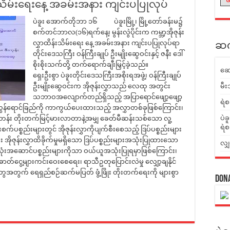
ိန်းသိမ်းရေးနေ့ အခမ်းအနား ကျင်းပပြုလုပ်
ပဲခူး အောက်တိုဘာ ၁၆ ပဲခူးမြို့၊ မြို့တော်ခန်းမ၌
စက်တင်ဘာလ(၁၆)ရက်နေ့၊ မွန်းလွဲပိုင်းက ကမ္ဘာ့အိုဇုန်း
လွှာထိန်းသိမ်းရေး နေ့ အခမ်းအနား ကျင်းပပြုလုပ်ရာ
ဆက်
တိုင်းဒေသကြီး ဝန်ကြီးချုပ် ဦးမျိုးဆွေဝင်းနှင့် ဇနီး ဒေါ်
စိုးစိုးသက်တို့ တက်ရောက်ချီးမြှင့်ခဲ့သည်။
ဆေ
ရှေးဦးစွာ ပဲခူးတိုင်းဒေသကြီးအစိုးရအဖွဲ့၊ ဝန်ကြီးချုပ်
ဦးမျိုးဆွေဝင်းက အိုဇုန်းလွှာသည် လေထု အတွင်း
မီး
သဘာဝအလျောက်တည်ရှိသည့် အပြာရောင်ဖျော့ဖျော့
ရဲစ
းလွန်ရောင်ခြည်ကို ကာကွယ်ပေးထားသည့် အလွှာတစ်ခုဖြစ်ကြောင်း၊
ပဲခ
်အတန်း တိုးတက်မြင့်မားလာတာနဲ့အမျှ ခေတ်မီဆန်းသစ်သော လူ့
ရဲစ
စ္စည်းများတွင် အိုဇုန်းလွှာကိုပျက်စီးစေသည့် ဒြပ်ပစ္စည်းများ
့်ပြီး အိုဇုန်းလွှာထိခိုက်မှုမရှိသော ဒြပ်ပစ္စည်းများအသုံးပြုထားသော
လျှ
အဆောင်ပစ္စည်းများကိုသာ ဝယ်ယူအသုံးပြုရမှာဖြစ်ကြောင်း၊
ာတ်ငွေ့များကင်းဝေးစေရေး၊ ရာသီဥတုပြောင်းလဲမှု လျှော့ချနိုင်
က်တွေအတွက် ရေရှည်စဉ်ဆက်မပြတ် ဖွံ့ဖြိုး တိုးတက်ရေးကို များစွာ
Don