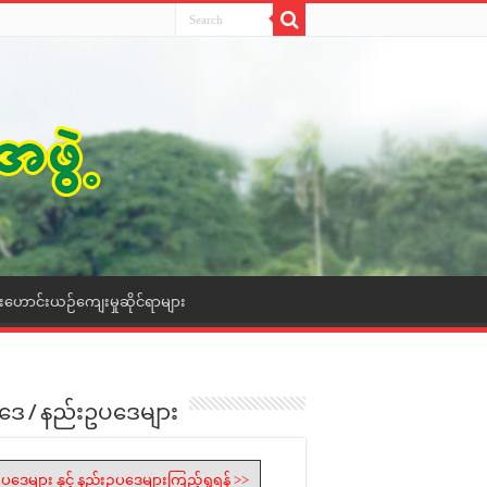
ေးဟောင်းယဉ်ကျေးမှုဆိုင်ရာများ
ဒေ / နည်းဥပဒေများ
ပဒေများ နှင့် နည်းဥပဒေများကြည့်ရှုရန် >>