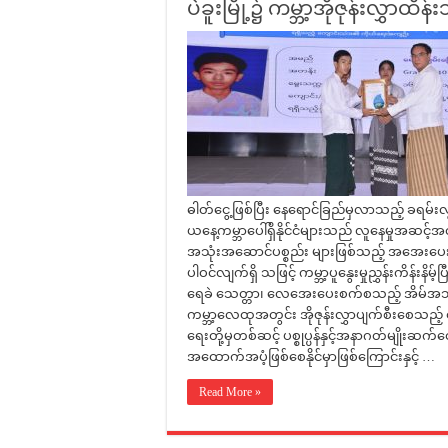
ပဲခူးမြို့၌ ကမ္ဘာ့အိုဇုန်းလွှာထ
ဓါတ်ငွေ့ဖြစ်ပြီး နေရောင်ခြည်မှလာသည့် ခရမ်
ယနေ့ကမ္ဘာပေါ်ရှိနိုင်ငံများသည် လူနေမှုအဆင့
အသုံးအဆောင်ပစ္စည်း များဖြစ်သည့် အအေးပေးစက်ပ
ပါဝင်လျက်ရှိ သဖြင့် ကမ္ဘာ့ပူနွေးမှုညွှန်းကိန်းနိမ
ရေခဲ သေတ္တာ၊ လေအေးပေးစက်စသည့် အိမ်အသုံး
ကမ္ဘာ့လေထုအတွင်း အိုဇုန်းလွှာပျက်စီးစေသည့် ဓ
ရေးတို့မှတစ်ဆင့် ပစ္စုပ္ပန်နှင့်အနာဂတ်မျိုးဆ
အထောက်အပံ့ဖြစ်စေနိုင်မှာဖြစ်ကြောင်းနှင့် …
Read More »