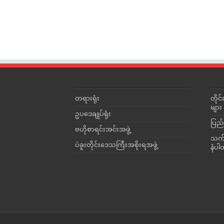
တရားရုံး
တို
များ
ဥပဒေချုပ်ရုံး
ပြည်
ဗဟိုစာရင်းအင်းအဖွဲ့
သက်ဆ
ပဲခူးတိုင်းဒေသကြီးအစိုးရအဖွဲ့
နံပါ