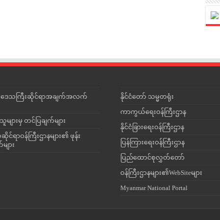
င်းဒေသကြီးဆိုင်ရာအချက်အလက်
နိုင်ငံတော် သမ္မတရုံး
ကာကွယ်ရေးဝန်ကြီးဌာန
သူများမှ တင်ပြချက်များ
နိုင်ငံခြားရေးဝန်ကြီးဌာန
ိုင်ရာဝန်ကြီးဌာနများ၏ ဖုန်း
ပြန်ကြားရေးဝန်ကြီးဌာန
တ်များ
ပြည်ထောင်စုလွှတ်တော်
ဝန်ကြီးဌာနများ၏WebSiteများ
Myanmar National Portal