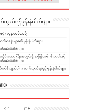
သွယ်ရန်ဖုန်းနံပါတ်များ
းရုံ / လူနာတင်ယာဉ်
သတ်စခန်းများ၏ ဖုန်းနံပါတ်များ
ခန်းဖုန်းနံပါတ်များ
ူးတိုင်းဒေသကြီးအတွင်းရှိ အမြန်လမ်း မီးသတ်နှင့်
ခန်းဖုန်းနံပါတ်များ
ပ်စစ်မီးပျက်ပါက ဆက်သွယ်ရမည့် ဖုန်းနံပါတ်များ
ation