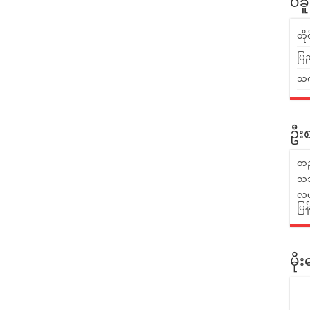
ပဲခ
တိ
ပြည
သက်
ဦးစ
တည
သဘ
လယ်
ပြ
မိ