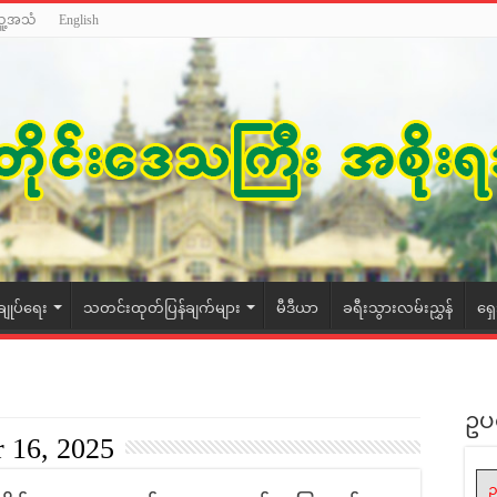
သူ့အသံ
English
ချုပ်ရေး
သတင်းထုတ်ပြန်ချက်များ
မီဒီယာ
ခရီးသွားလမ်းညွှန်
ရှ
ဥပ
 16, 2025
ဥ