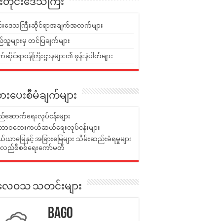
ူးတိုင်းဒေသကြီး
ုင်းဒေသကြီးဆိုင်ရာအချက်အလက်များ
်သူများမှ တင်ပြချက်များ
ဆိုင်ရာဝန်ကြီးဌာနများ၏ ဖုန်းနံပါတ်များ
ားပေးစီမံချက်များ
်ဆောက်ရေးလုပ်ငန်းများ
ာဝဘေးကယ်ဆယ်ရေးလုပ်ငန်းများ
ယာမြေနှင့် အခြားမြေများ သိမ်းဆည်းခံရမှုများ
န်လည်စီစစ်ရေးကော်မတီ
ုးလေဝသ သတင်းများ
Bago