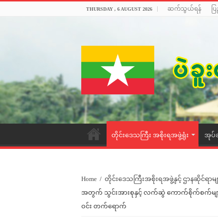
ဆက်သွယ်ရန်
ပြ
THURSDAY , 6 AUGUST 2026
တိုင်းဒေသကြီး အစိုးရအဖွဲ့ရုံး
အုပ်
Home
/
တိုင်းဒေသကြီးအစိုးရအဖွဲ့နှင့် ဌာနဆိုင်ရာမျ
အတွက် သွင်းအားစုနှင့် လက်ဆွဲ ကောက်စိုက်စက်များ
ဝင်း တက်ရောက်