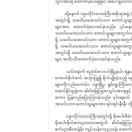
သွင်းအားစု ထောက်ပံ့ပေးရခြင်း အပေါ် ရှင်းလင
ထို့နောက် ပဲခူးတိုင်းဒေသကြီးအစိုးရအဖွဲ့ ဝန
အတွင်းရှိ သမဝါယမအသင်းသား‌ တောင်သူများ
များအား ထောက်ပံ့ပေးအပ်ခဲ့သည်။ ၎င်းနောက် 
သမဝါယမအသင်းသား‌ တောင်သူများအတွက်လည်းက
ရှိ သမဝါယမအသင်းသား‌ တောင်သူများအတွက်
ရှိ သမဝါယမအသင်းသား‌ တောင်သူများအတွက်
အတွင်းရှိ သမဝါယမအသင်းသား‌ တောင်သူများ
များ အသီးသီးထောက်ပံ့ပေးအပ်ခဲ့သည်။
ယင်းနောက် ညောင်လေးပင်မြို့နယ်၊ ရဲနွယ်စ
ကောက်စိုက်စက် အသုံးပြု၍ စိုက်ပျိုးခဲ့သည့် နွေ
များကိုလည်းကောင်း၊ ပဲခူးမြို့၊ ရှမ်းရွာက
အောင်နိုင်ထွန်းက ဓါတ်မြေဩဇာသွင်းအားစုနှင့
စကား ပြန်လည်ပြောကြားခဲ့သည်။ ၎င်းနောက
အသင်းသား တောင်သူများအား ရင်းရင်းနှီးနှီး
ပဲခူးတိုင်းဒေသကြီးအတွင်းရှိ မိုးစပါးစီမံက
မိုးစပါးစိုက်ဧက(၄၀၀၀၀)အတွက် ဓါတ်မြေဩဇ
စက်(၄၀)စီးတန်ဖိုး ကျပ်သန်း(၁၄၄)သန်း ထောက်ပ