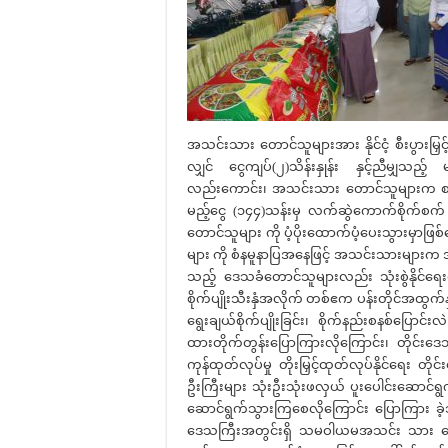
အသင်းသား တောင်သူများအား နိုင်ငံ့ စီးပွားမ
လျှင် ငွေကျပ်(၂)သိန်းနှုန်း နှင့်ညီမျှသည့် 
လည်းကောင်း၊ အသင်းသား တောင်သူများက စပါး(၁
မည့်ငွေ (၁၄၄)သန်းမှ လက်ဆွဲကောက်စိုက်စက
တောင်သူများ ကို ပံ့ပိုးထောက်ပံ့ပေးသွားမှာ
များ ကို စံနမူနာပြအနေဖြင့် အသင်းသားများက အ
သည့် ဒေသခံတောင်သူများလည်း သုံးစွဲနိုင်ရေး
စိုက်ပျိုးသီးနှံအလိုက် တစ်ဧက ပန်းတိုင်အထွက်နှ
ရွေးချယ်စိုက်ပျိုးခြင်း၊ စိုက်နည်းစနစ်ပြော
ထားတိုက်တွန်းပြောကြားလိုကြောင်း၊ တိုင်း
ကုန်ထုတ်လုပ်မှု တိုးမြှင့်ထုတ်လုပ်နိုင်ရေး တ
ဦးကြီးများ သုံးဦးသုံးဖလှယ် ပူးပေါင်းဆောင်ရွက်
ဆောင်ရွက်သွားကြစေလိုကြောင်း ပြောကြား ခဲ့
ဒေသကြီးအတွင်းရှိ သမဝါယမအသင်း သား တေ