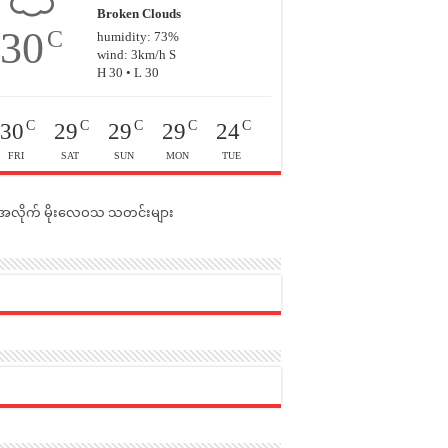
Broken Clouds
30
C
humidity: 73%
wind: 3km/h S
H 30 • L 30
C
C
C
C
C
30
29
29
29
24
FRI
SAT
SUN
MON
TUE
င်အလိုက် မိုးလေဝသ သတင်းများ