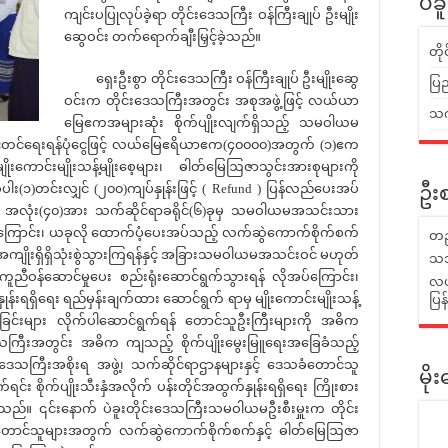
ပဲခ
ကျင်းပပြုလုပ်ခဲ့ရာ တိုင်းဒေသကြီး ဝန်ကြီးချုပ် ဦးမျိုး
ဆွေဝင်း တက်ရောက်ချီးမြှင့်ခဲ့သည်။
တိ
ရှေးဦးစွာ တိုင်းဒေသကြီး ဝန်ကြီးချုပ် ဦးမျိုးဆွေ
ပြည
ဝင်းက တိုင်းဒေသကြီးအတွင်း အစုအဖွဲ့ဖြင့် လယ်ယာ
သက်
မြေဧကအများဆုံး စိုက်ပျိုးလျက်ရှိသည့် သမဝါယမ
ြှင့်တင်ရေးရန်ပုံငွေဖြင့် လယ်မြေဧရိယာဧက(၄၀၀၀၀)အတွက် (၁)ဧက
မျိုးကောင်းမျိုးသန့်မျိုးစေ့များ၊ ဓါတ်မြေဩဇာသွင်းအားစုများကို
)တင်းလျှင် (၂၀၀)ကျပ်နှုန်းဖြင့် ( Refund ) ပြန်လည်ပေးအပ်
ဦးစ
် အလုံး(၄၀)အား သက်ဆိုင်ရာခရိုင်(၆)ခုမှ သမဝါယမအသင်းသား
ဖြစ်ကြောင်း၊ ယခုလို ထောက်ပံ့ပေးအပ်သည့် လက်ဆွဲကောက်စိုက်စက်
တည
ကျိုးရှိရှိသုံးစွဲသွားကြရန်နှင့် အခြားသမဝါယမအသင်းဝင် မဟုတ်
သဘ
ကူညီဝန်ဆောင်မှုပေး စည်းရုံးဆောင်ရွက်သွားရန် လိုအပ်ကြောင်း၊
လယ်
ုန်းရရှိရေး ရည်မှန်းချက်ထား ဆောင်ရွက် ရာမှ မျိုးကောင်းမျိုးသန့်
ပြ
င်းလဲခြင်းများ လိုက်ပါဆောင်ရွက်ရန် တောင်သူဦးကြီးများကို အဓိက
ဒေသကြီးအတွင်း အဓိက ကျသည့် စိုက်ပျိုးမွေးမြူရေးအခြေခံသည့်
ိုင်းဒေသကြီးအစိုးရ အဖွဲ့၊ သက်ဆိုင်ရာဌာနများနှင့် ဒေသခံတောင်သူ
မိ
ရင်း စိုက်ပျိုးသီးနှံအလိုက် ပန်းတိုင်အထွက်နှုန်းရရှိရေး ကြိုးစား
သည်။ ၎င်းနောက် ပဲခူးတိုင်းဒေသကြီးသမဝါယမဦးစီးမှူးက တိုင်း
ာင်သူများအတွက် လက်ဆွဲကောက်စိုက်စက်နှင့် ဓါတ်မြေဩဇာ