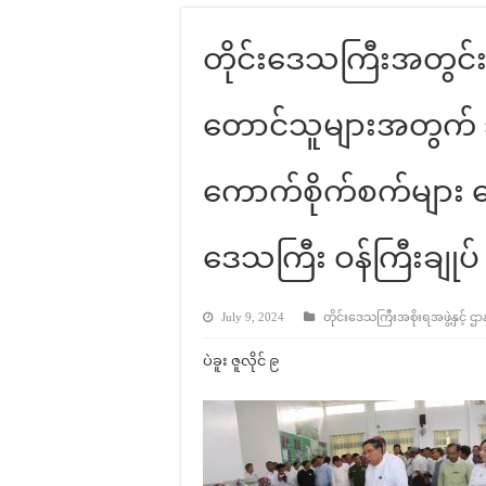
တိုင်းဒေသကြီးအတွင
တောင်သူများအတွက် သွ
ကောက်စိုက်စက်များ ပေ
ဒေသကြီး ဝန်ကြီးချုပ
July 9, 2024
တိုင်းဒေသကြီးအစိုးရအဖွဲ့နှင့် ဌာ
ပဲခူး ဇူလိုင် ၉