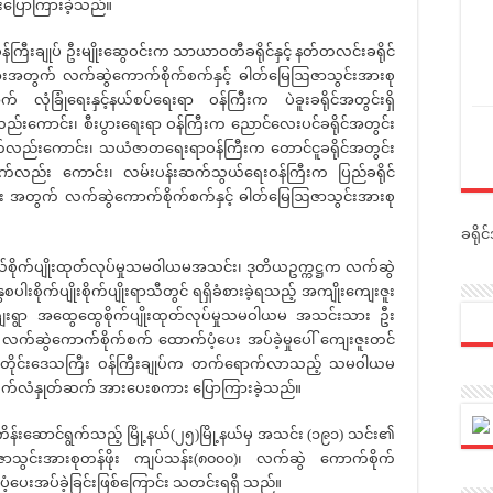
်းပြောကြားခဲ့သည်။
်ကြီးချုပ် ဦးမျိုးဆွေဝင်းက သာယာဝတီခရိုင်နှင့် နတ်တလင်းခရိုင်
အတွက် လက်ဆွဲကောက်စိုက်စက်နှင့် ဓါတ်မြေဩဇာသွင်းအားစု
လုံခြုံရေးနှင့်နယ်စပ်ရေးရာ ဝန်ကြီးက ပဲခူးခရိုင်အတွင်းရှိ
ောင်း၊ စီးပွားရေးရာ ဝန်ကြီးက ညောင်လေးပင်ခရိုင်အတွင်း
လည်းကောင်း၊ သယံဇာတရေးရာဝန်ကြီးက တောင်ငူခရိုင်အတွင်း
လည်း ကောင်း၊ လမ်းပန်းဆက်သွယ်ရေးဝန်ကြီးက ပြည်ခရိုင်
 အတွက် လက်ဆွဲကောက်စိုက်စက်နှင့် ဓါတ်မြေဩဇာသွင်းအားစု
ခရို
ိုက်ပျိုးထုတ်လုပ်မှုသမဝါယမအသင်း၊ ဒုတိယဥက္ကဋ္ဌက လက်ဆွဲ
စပါးစိုက်ပျိုးစိုက်ပျိုးရာသီတွင် ရရှိခံစားခဲ့ရသည့် အကျိုးကျေးဇူး
ြီးကျေးရွာ အထွေထွေစိုက်ပျိုးထုတ်လုပ်မှုသမဝါယမ အသင်းသား ဦး
် လက်ဆွဲကောက်စိုက်စက် ထောက်ပံ့ပေး အပ်ခဲ့မှုပေါ် ကျေးဇူးတင်
် တိုင်းဒေသကြီး ဝန်ကြီးချုပ်က တက်ရောက်လာသည့် သမဝါယမ
 လိုက်လံနှုတ်ဆက် အားပေးစကား ပြောကြားခဲ့သည်။
ိန်းဆောင်ရွက်သည့် မြို့နယ်(၂၅)မြို့နယ်မှ အသင်း (၁၉၁) သင်း၏
ာသွင်းအားစုတန်ဖိုး ကျပ်သန်း(၈၀၀၀)၊ လက်ဆွဲ ကောက်စိုက်
ံ့ပေးအပ်ခဲ့ခြင်းဖြစ်ကြောင်း သတင်းရရှိ သည်။