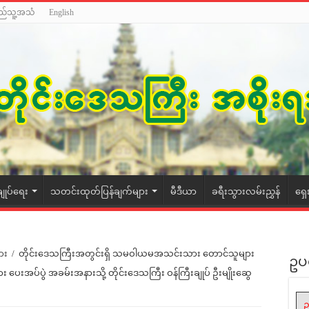
ည်သူ့အသံ
English
ချုပ်ရေး
သတင်းထုတ်ပြန်ချက်များ
မီဒီယာ
ခရီးသွားလမ်းညွှန်
ရှေ
ား
/
တိုင်းဒေသကြီးအတွင်းရှိ သမဝါယမအသင်းသား တောင်သူများ
ဥပ
 ပေးအပ်ပွဲ အခမ်းအနားသို့ တိုင်းဒေသကြီး ဝန်ကြီးချုပ် ဦးမျိုးဆွေ
ဥ