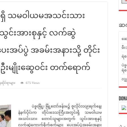
်းရှိ သမဝါယမအသင်းသား
ဆက်
င်းအားစုနှင့် လက်ဆွဲ
ဆေ
မီး
းအပ်ပွဲ အခမ်းအနားသို့ တိုင်း
ရဲစ
် ဦးမျိုးဆွေဝင်း တက်ရောက်
ပဲခ
ရဲစ
လျှ
နဆိုင်ရာများ
675 Views
Don
ပဲခူးမြို့၊ မြို့တော်ခန်းမ၌ ဇူလိုင်လ(၉)ရက်နေ့၊
နံနက်ပိုင်းက တိုင်းဒေသကြီးအတွင်းရှိ သမဝါယမ
အသင်းသား တောင်သူများအတွက် သွင်းအားစုနှင့်
လက်ဆွဲကောက်စိုက်စက်များ ပေးအပ်ပွဲအခမ်းအနား