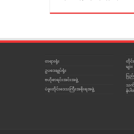
တရားရုံး
တို
များ
ဥပဒေချုပ်ရုံး
ပြည်
ဗဟိုစာရင်းအင်းအဖွဲ့
သက်ဆ
ပဲခူးတိုင်းဒေသကြီးအစိုးရအဖွဲ့
နံပါ