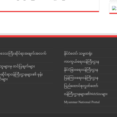
င်းဒေသကြီးဆိုင်ရာအချက်အလက်
နိုင်ငံတော် သမ္မတရုံး
ကာကွယ်ရေးဝန်ကြီးဌာန
သူများမှ တင်ပြချက်များ
နိုင်ငံခြားရေးဝန်ကြီးဌာန
ိုင်ရာဝန်ကြီးဌာနများ၏ ဖုန်း
ပြန်ကြားရေးဝန်ကြီးဌာန
တ်များ
ပြည်ထောင်စုလွှတ်တော်
ဝန်ကြီးဌာနများ၏WebSiteများ
Myanmar National Portal