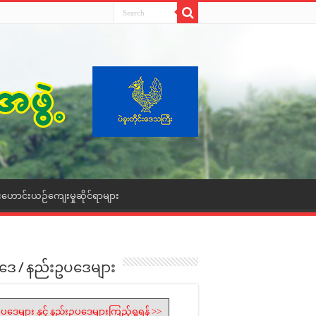
းဟောင်းယဉ်ကျေးမှုဆိုင်ရာများ
ဒေ / နည်းဥပဒေများ
ပဒေများ နှင့် နည်းဥပဒေများကြည့်ရှုရန် >>