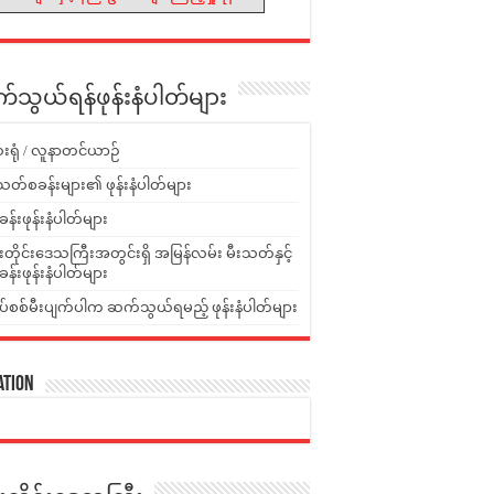
သွယ်ရန်ဖုန်းနံပါတ်များ
းရုံ / လူနာတင်ယာဉ်
သတ်စခန်းများ၏ ဖုန်းနံပါတ်များ
ခန်းဖုန်းနံပါတ်များ
ူးတိုင်းဒေသကြီးအတွင်းရှိ အမြန်လမ်း မီးသတ်နှင့်
ခန်းဖုန်းနံပါတ်များ
ပ်စစ်မီးပျက်ပါက ဆက်သွယ်ရမည့် ဖုန်းနံပါတ်များ
ation