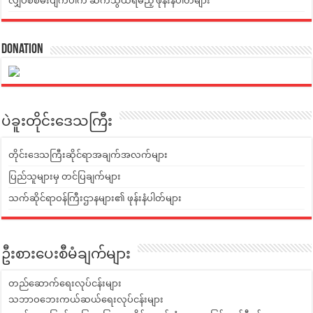
လျှပ်စစ်မီးပျက်ပါက ဆက်သွယ်ရမည့် ဖုန်းနံပါတ်များ
Donation
ပဲခူးတိုင်းဒေသကြီး
တိုင်းဒေသကြီးဆိုင်ရာအချက်အလက်များ
ပြည်သူများမှ တင်ပြချက်များ
သက်ဆိုင်ရာဝန်ကြီးဌာနများ၏ ဖုန်းနံပါတ်များ
ဦးစားပေးစီမံချက်များ
တည်ဆောက်ရေးလုပ်ငန်းများ
သဘာဝဘေးကယ်ဆယ်ရေးလုပ်ငန်းများ