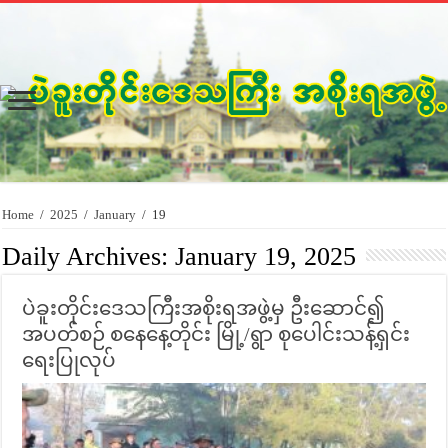
Home
/
2025
/
January
/
19
Daily Archives:
January 19, 2025
ပဲခူးတိုင်းဒေသကြီးအစိုးရအဖွဲ့မှ ဦးဆောင်၍
အပတ်စဉ် စနေနေ့တိုင်း မြို့/ရွာ စုပေါင်းသန့်ရှင်း
ရေးပြုလုပ်