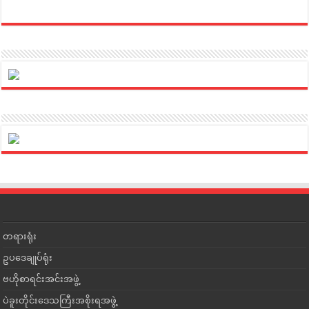
တရားရုံး
ဥပဒေချုပ်ရုံး
ဗဟိုစာရင်းအင်းအဖွဲ့
ပဲခူးတိုင်းဒေသကြီးအစိုးရအဖွဲ့