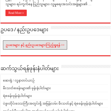
သူများ၊ ရပ်ကွက်နေ ပြည်သူများ၊ လူမှုရေးအသင်းအဖွဲ့များ၏ …
Read More »
ဥပဒေ / နည်းဥပဒေများ
ဥပဒေများ နှင့် နည်းဥပဒေများကြည့်ရှုရန် >>
ဆက်သွယ်ရန်ဖုန်းနံပါတ်များ
ဆေးရုံ / လူနာတင်ယာဉ်
မီးသတ်စခန်းများ၏ ဖုန်းနံပါတ်များ
ရဲစခန်းဖုန်းနံပါတ်များ
ပဲခူးတိုင်းဒေသကြီးအတွင်းရှိ အမြန်လမ်း မီးသတ်နှင့် ရဲစခန်းဖုန်းနံပါတ်များ