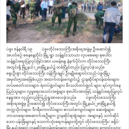
ပဲခူး ဇန်နဝါရီ ၁၉ ပဲခူးတိုင်းဒေသကြီးအစိုးရအဖွဲ့မှ ဦးဆောင်၍
အပတ်စဉ် စနေနေ့တိုင်း မြို့/ရွာ သန့်ရှင်းသာယာ လှပစေရေး စုပေါင်း
သန့်ရှင်းရေးပြုလုပ်ခြင်းအား ယမန်နေ့၊ နံနက်ပိုင်းက တိုင်းဒေသကြီး
အတွင်းရှိ မြို့နယ် (၂၈)မြို့နယ်၌ တစ်ပြိုင်တည်း ပြုလုပ်ခဲ့သည်။
ရှေးဦးစွာ တိုင်းဒေသကြီး ဝန်ကြီးချုပ် ဦးမျိုးဆွေဝင်းသည် ပဲခူးမြို့၊
အမှတ်(၅)အခြေခံပညာ အထက်တန်းကျောင်း၌ ဌာနဆိုင်ရာဝန်ထမ်းများ၊
တပ်မတော်သားများ၊ ရဲတပ်ဖွဲ့ဝင်များ၊ မီးသတ်တပ်ဖွဲ့ဝင် များ၊ ရပ်ကွက်နေ
ပြည်သူများ၊ လူမှုရေးအသင်းအဖွဲ့များ စုပေါင်းအားဖြင့် သန့်ရှင်းရေးပြုလုပ်
နေမှုအား လှည့်လည်ကြည့်ရှုအားပေးခဲ့သည်။ ပဲခူးတိုင်းဒေသကြီး
အစိုးရအဖွဲ့မှ ဦးဆောင်၍ တိုင်းဒေသကြီးအတွင်း မြို့နယ်(၂၈)မြို့နယ်ရှိ
တက္ကသိုလ်များ၊ ဒီဂရီကောလိပ်များ၊ စာသင်ကျောင်းများ၊ ဆေးရုံများ၊
ဘာသာရေးအဆောက်အဦများ၊ ဌာနဆိုင်ရာရုံးများ၊ အများနှင့် သက်ဆိုင်
သော ပန်းခြံများနှင့် သောက်သုံးရေကန်များတို့တွင် တိုင်းဒေသကြီး/ ခရိုင်/
မြို့နယ်အဆင့် ဌာနဆိုင်ရာဝန်ထမ်းများ၊ တပ်ရင်းတပ်ဖွဲ့များ၊ ကျောင်းသား/