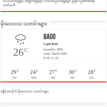
လယ်ယာမြေနှင့် အခြားမြေများ သိမ်းဆည်းခံရမှုများ ပြန်လည်စီစစ်ရေး
ကော်မတီ
မိုးလေဝသ သတင်းများ
Bago
Light Rain
26
C
humidity: 90%
wind: 3km/h SSW
H 26 • L 26
C
C
C
C
C
29
24
27
30
28
TUE
WED
THU
FRI
SAT
ခရိုင်အလိုက် မိုးလေဝသ သတင်းများ