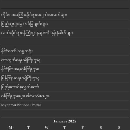
တိုင်းဒေသကြီးဆိုင်ရာအချက်အလက်များ
ပြည်သူများမှ တင်ပြချက်များ
သက်ဆိုင်ရာဝန်ကြီးဌာနများ၏ ဖုန်းနံပါတ်များ
နိုင်ငံတော် သမ္မတရုံး
ကာကွယ်ရေးဝန်ကြီးဌာန
နိုင်ငံခြားရေးဝန်ကြီးဌာန
ပြန်ကြားရေးဝန်ကြီးဌာန
ပြည်ထောင်စုလွှတ်တော်
ဝန်ကြီးဌာနများ၏WebSiteများ
Myanmar National Portal
January 2025
M
T
W
T
F
S
S