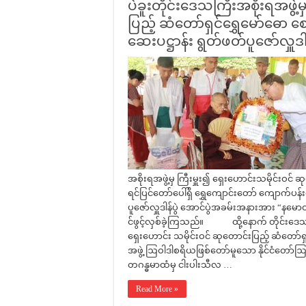
ပဲခူးတိုင်းဒေသကြီးအစိုးရအဖွဲ့မ
ပြည့် ဆံတော်ရှင်ရွှေမော်ဓော
ဆေးပဋ္ဌာန်း ရွတ်ဖတ်ပူဇော်လှူဒ
အစိုးရအဖွဲ့မှ ကြီးမှူး၍ ရှေးဟောင်းသမိုင်းဝင
ရင်ပြင်တော်ပေါ်ရှိ ရွှေကျောင်းတော် ကျောက်ပန်
ပူဇော်လှူဒါန်ပွဲ အောင်ပွဲအခမ်းအနားအား “
င်ဖွင့်လှစ်ခဲ့ကြသည်။ ထို့နောက် တိုင်းဒေသကြ
ရှေးဟောင်း သမိုင်းဝင် ဆုတောင်းပြည့် ဆံတော
အဖွဲ့ ဩဝါဒါစရိယဖြစ်တော်မူသော နိုင်ငံတော်ဩဝ
တဂန္ဓမာထံမှ ငါးပါးသီလ …
Read More »