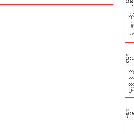
ပဲခ
တိ
ပြည
သက်
ဦးစ
တည
သဘ
လယ်
ပြ
မိ