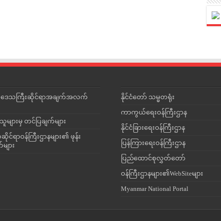
င်းဒေသကြီးဆိုင်ရာအချက်အလက်
နိုင်ငံတော် သမ္မတရုံး
ကာကွယ်ရေးဝန်ကြီးဌာန
သူများမှ တင်ပြချက်များ
နိုင်ငံခြားရေးဝန်ကြီးဌာန
ိုင်ရာဝန်ကြီးဌာနများ၏ ဖုန်း
ပြန်ကြားရေးဝန်ကြီးဌာန
တ်များ
ပြည်ထောင်စုလွှတ်တော်
ဝန်ကြီးဌာနများ၏WebSiteများ
Myanmar National Portal