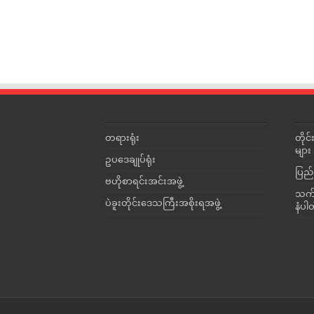
တရားရုံး
တို
များ
ဥပဒေချုပ်ရုံး
ပြည်
ဗဟိုစာရင်းအင်းအဖွဲ့
သက်ဆ
ပဲခူးတိုင်းဒေသကြီးအစိုးရအဖွဲ့
နံပါ