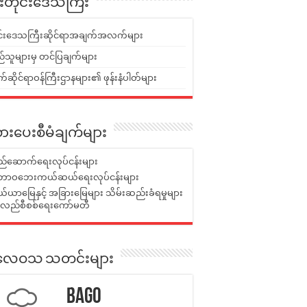
ူးတိုင်းဒေသကြီး
ုင်းဒေသကြီးဆိုင်ရာအချက်အလက်များ
်သူများမှ တင်ပြချက်များ
ဆိုင်ရာဝန်ကြီးဌာနများ၏ ဖုန်းနံပါတ်များ
ားပေးစီမံချက်များ
်ဆောက်ရေးလုပ်ငန်းများ
ာဝဘေးကယ်ဆယ်ရေးလုပ်ငန်းများ
ယာမြေနှင့် အခြားမြေများ သိမ်းဆည်းခံရမှုများ
န်လည်စီစစ်ရေးကော်မတီ
ုးလေဝသ သတင်းများ
Bago