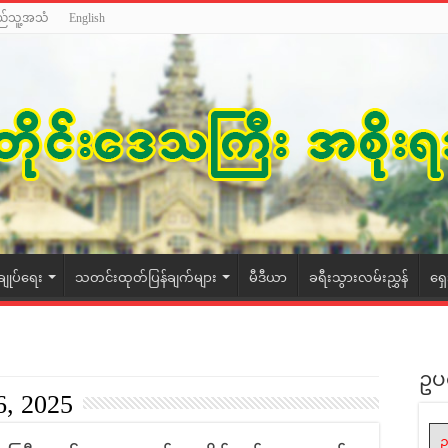
ည်သူ့အသံ
English
ချုပ်ရေး
သတင်းထုတ်ပြန်ချက်များ
မီဒီယာ
ခရီးသွားလမ်းညွှန်
ရှ
ဥပ
6, 2025
ဥ