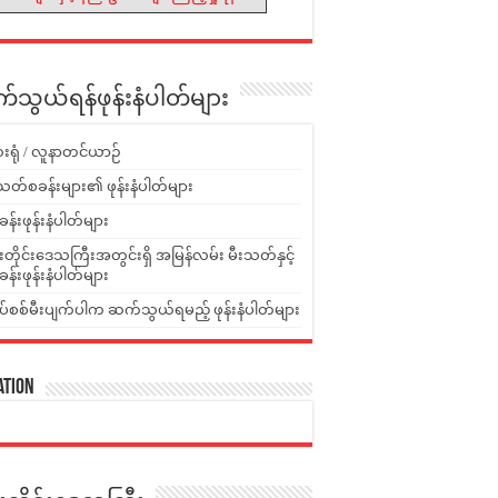
သွယ်ရန်ဖုန်းနံပါတ်များ
းရုံ / လူနာတင်ယာဉ်
သတ်စခန်းများ၏ ဖုန်းနံပါတ်များ
ခန်းဖုန်းနံပါတ်များ
ူးတိုင်းဒေသကြီးအတွင်းရှိ အမြန်လမ်း မီးသတ်နှင့်
ခန်းဖုန်းနံပါတ်များ
ပ်စစ်မီးပျက်ပါက ဆက်သွယ်ရမည့် ဖုန်းနံပါတ်များ
ation