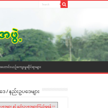
ေးဟောင်းယဉ်ကျေးမှုဆိုင်ရာများ
ဒေ / နည်းဥပဒေများ
ပဒေများ နှင့် နည်းဥပဒေများကြည့်ရှုရန် >>