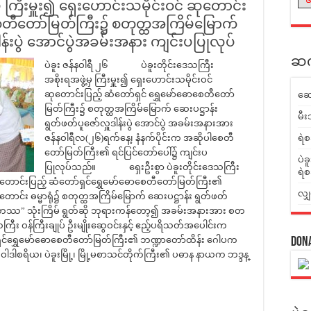
ှ ကြီးမှူး၍ ရှေးဟောင်းသမိုင်းဝင် ဆုတောင်း
 စေတီတော်မြတ်ကြီး၌ စတုတ္ထအကြိမ်မြောက်
ါန်းပွဲ အောင်ပွဲအခမ်းအနား ကျင်းပပြုလုပ်
ဆက်
ပဲခူး ဇန်နဝါရီ ၂၆ ပဲခူးတိုင်းဒေသကြီး
အစိုးရအဖွဲ့မှ ကြီးမှူး၍ ရှေးဟောင်းသမိုင်းဝင်
ဆုတောင်းပြည့် ဆံတော်ရှင် ရွှေမော်ဓောစေတီတော်
ဆေ
မြတ်ကြီး၌ စတုတ္ထအကြိမ်မြောက် ဆေးပဋ္ဌာန်း
မီး
ရွတ်ဖတ်ပူဇော်လှူဒါန်းပွဲ အောင်ပွဲ အခမ်းအနားအား
ဇန်နဝါရီလ(၂၆)ရက်နေ့၊ နံနက်ပိုင်းက အဆိုပါစေတီ
ရဲစ
တော်မြတ်ကြီး၏ ရင်ပြင်တော်ပေါ်၌ ကျင်းပ
ပဲခ
ပြုလုပ်သည်။ ရှေးဦးစွာ ပဲခူးတိုင်းဒေသကြီး
ရဲစ
် ဆုတောင်းပြည့် ဆံတော်ရှင်ရွှေမော်ဓောစေတီတော်မြတ်ကြီး၏
လျှ
းတောင်း ဓမ္မာရုံ၌ စတုတ္ထအကြိမ်မြောက် ဆေးပဋ္ဌာန်း ရွတ်ဖတ်
နမောတဿ” သုံးကြိမ် ရွတ်ဆို ဘုရားကန်တော့၍ အခမ်းအနားအား စတ
ီး ဝန်ကြီးချုပ် ဦးမျိုးဆွေဝင်းနှင့် ဧည့်ပရိသတ်အပေါင်းက
်ရှင်ရွှေမော်ဓောစေတီတော်မြတ်ကြီး၏ ဘဏ္ဍာတော်ထိန်း ဂေါပက
Don
ါဒါစရိယ၊ ပဲခူးမြို့၊ မြို့မစာသင်တိုက်ကြီး၏ ပဓာန နာယက ဘဒ္ဒန္