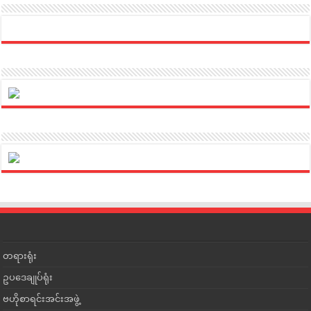
တရားရုံး
ဥပဒေချုပ်ရုံး
ဗဟိုစာရင်းအင်းအဖွဲ့