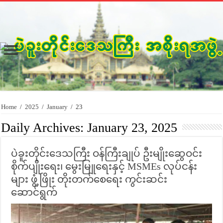
Home
/
2025
/
January
/
23
Daily Archives:
January 23, 2025
ပဲခူးတိုင်းဒေသကြီး ဝန်ကြီးချုပ် ဦးမျိုးဆွေဝင်း
စိုက်ပျိုးရေး၊ မွေးမြူရေးနှင့် MSMEs လုပ်ငန်း
များ ဖွံ့ဖြိုး တိုးတက်စေရေး ကွင်းဆင်း
ဆောင်ရွက်