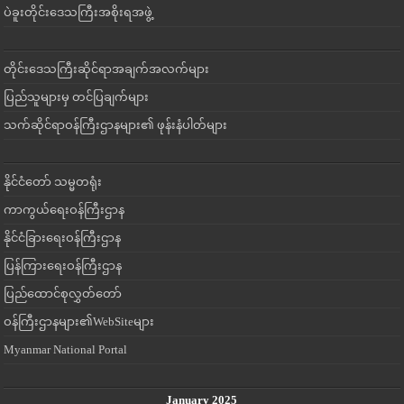
ပဲခူးတိုင်းဒေသကြီးအစိုးရအဖွဲ့
တိုင်းဒေသကြီးဆိုင်ရာအချက်အလက်များ
ပြည်သူများမှ တင်ပြချက်များ
သက်ဆိုင်ရာဝန်ကြီးဌာနများ၏ ဖုန်းနံပါတ်များ
နိုင်ငံတော် သမ္မတရုံး
ကာကွယ်ရေးဝန်ကြီးဌာန
နိုင်ငံခြားရေးဝန်ကြီးဌာန
ပြန်ကြားရေးဝန်ကြီးဌာန
ပြည်ထောင်စုလွှတ်တော်
ဝန်ကြီးဌာနများ၏WebSiteများ
Myanmar National Portal
January 2025