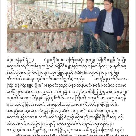
ပဲခူး ဇန်နဝါရီ ၂၃ ပဲခူးတိုင်းဒေသကြီးအစိုးရအဖွဲ့၊ ဝန်ကြီးချုပ် ဦးမျိုး
ဆွေဝင်းသည် အစိုးရအဖွဲ့ဝင် ဝန်ကြီးများနှင့်အတူ ဇန်နဝါရီလ(၂၃)ရက်နေ့၊
နံနက်ပိုင်းက စိုက်ပျိုးရေး၊ မွေးမြူရေးနှင့် MSMEs လုပ်ငန်းများ ဖွံ့ဖြိုး
တိုးတက် စေရေး ကွင်းဆင်းဆောင်ရွက်ခဲ့သည်။ ရှေးဦးစွာ တိုင်းဒေသ
ကြီး ဝန်ကြီးချုပ် ဦးမျိုးဆွေဝင်းသည် ပဲခူး-သနပ်ပင်-ခရမ်း-သန်လျင်လမ်း
ပေါ်ရှိ ရစ်ဝတံတား တည်ဆောက်နေမှုအား ကွင်းဆင်းကြည့်ရှုစစ်ဆေးခဲ့ပြီး
ပဲခူးတိုင်းဒေသကြီးနှင့် ရန်ကုန်တိုင်း ဒေသကြီးတို့အတွက် ဒေသထွက်ကုန်
များ တင်ပို့ခြင်းအတွက် အရေးပါသည့် လမ်းမကြီးတစ်ခုဖြစ်၍ လမ်း
အရည်အသွေးကောင်းမွန်ခြင်းနှင့် တံတားများ၏ အရည်အသွေးများ
ကောင်းမွန်စေရေး၊ သတ်မှတ်စံချိန် စံညွှန်းနှင့်အညီ အချိန်မီပြီးစီးရေးနှင့်
တံတားကမ်းကပ်ခုံများ ရေတိုက်စား မှုဒဏ်ကာကွယ်ရေးစနစ်များ
ထည့်သွင်းဆောင်ရွက်ရန် တာဝန်ရှိသူများအား လမ်းညွှန်မှာကြားခဲ့သည်။