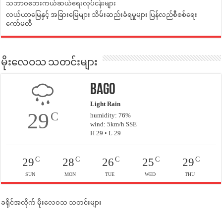
သဘာဝဘေးကယ်ဆယ်ရေးလုပ်ငန်းများ
လယ်ယာမြေနှင့် အခြားမြေများ သိမ်းဆည်းခံရမှုများ ပြန်လည်စီစစ်ရေး
ကော်မတီ
မိုးလေဝသ သတင်းများ
Bago
Light Rain
29
C
humidity: 76%
wind: 5km/h SSE
H 29 • L 29
C
C
C
C
C
29
28
26
25
29
SUN
MON
TUE
WED
THU
ခရိုင်အလိုက် မိုးလေဝသ သတင်းများ