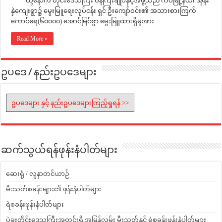
ထို့နောက် တိုင်းဒေသကြီး ဝန်ကြီးချုပ်နှင့်အဖွဲ့သည် ကဝမြို့နယ်၊ အုန်း
နှဲကျေးရွာ၌ မွေးမြူရေးလုပ်ငန်း ရှင် ဦးကျော်ဝင်း၏ အသားစားကြက်
ကောင်ရေ(၆၀၀၀၀) အောင်မြင်စွာ မွေးမြူထားရှိမှုအား …
Read More »
ဥပဒေ / နည်းဥပဒေများ
ဥပဒေများ နှင့် နည်းဥပဒေများကြည့်ရှုရန် >>
ဆက်သွယ်ရန်ဖုန်းနံပါတ်များ
ဆေးရုံ / လူနာတင်ယာဉ်
မီးသတ်စခန်းများ၏ ဖုန်းနံပါတ်များ
ရဲစခန်းဖုန်းနံပါတ်များ
ပဲခူးတိုင်းဒေသကြီးအတွင်းရှိ အမြန်လမ်း မီးသတ်နှင့် ရဲစခန်းဖုန်းနံပါတ်များ