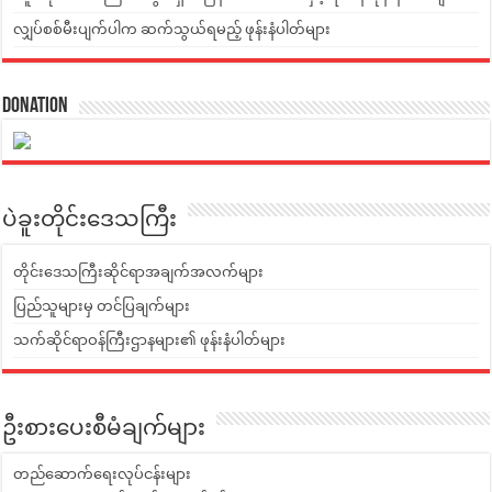
လျှပ်စစ်မီးပျက်ပါက ဆက်သွယ်ရမည့် ဖုန်းနံပါတ်များ
Donation
ပဲခူးတိုင်းဒေသကြီး
တိုင်းဒေသကြီးဆိုင်ရာအချက်အလက်များ
ပြည်သူများမှ တင်ပြချက်များ
သက်ဆိုင်ရာဝန်ကြီးဌာနများ၏ ဖုန်းနံပါတ်များ
ဦးစားပေးစီမံချက်များ
တည်ဆောက်ရေးလုပ်ငန်းများ