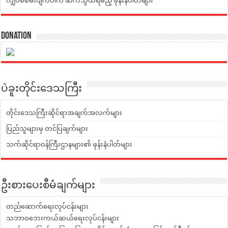
လျှပ်စစ်မီးပျက်ပါက ဆက်သွယ်ရမည့် ဖုန်းနံပါတ်များ
Donation
ပဲခူးတိုင်းဒေသကြီး
တိုင်းဒေသကြီးဆိုင်ရာအချက်အလက်များ
ပြည်သူများမှ တင်ပြချက်များ
သက်ဆိုင်ရာဝန်ကြီးဌာနများ၏ ဖုန်းနံပါတ်များ
ဦးစားပေးစီမံချက်များ
တည်ဆောက်ရေးလုပ်ငန်းများ
သဘာဝဘေးကယ်ဆယ်ရေးလုပ်ငန်းများ