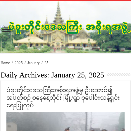
Home
/
2025
/
January
/
25
Daily Archives:
January 25, 2025
ပဲခူးတိုင်းဒေသကြီးအစိုးရအဖွဲ့မှ ဦးဆောင်၍
အပတ်စဉ် စနေနေ့တိုင်း မြို့/ရွာ စုပေါင်းသန့်ရှင်း
ရေးပြုလုပ်