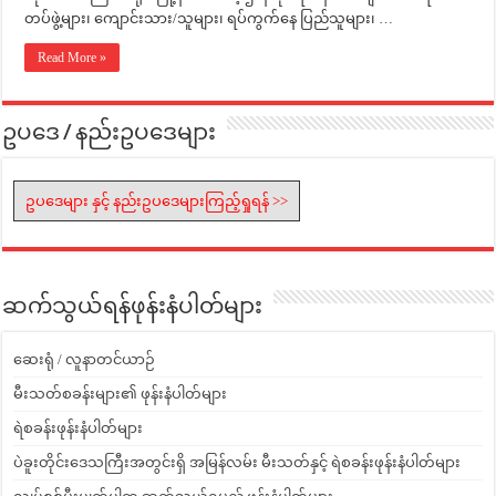
တပ်ဖွဲ့များ၊ ကျောင်းသား/သူများ၊ ရပ်ကွက်နေ ပြည်သူများ၊ …
Read More »
ဥပဒေ / နည်းဥပဒေများ
ဥပဒေများ နှင့် နည်းဥပဒေများကြည့်ရှုရန် >>
ဆက်သွယ်ရန်ဖုန်းနံပါတ်များ
ဆေးရုံ / လူနာတင်ယာဉ်
မီးသတ်စခန်းများ၏ ဖုန်းနံပါတ်များ
ရဲစခန်းဖုန်းနံပါတ်များ
ပဲခူးတိုင်းဒေသကြီးအတွင်းရှိ အမြန်လမ်း မီးသတ်နှင့် ရဲစခန်းဖုန်းနံပါတ်များ