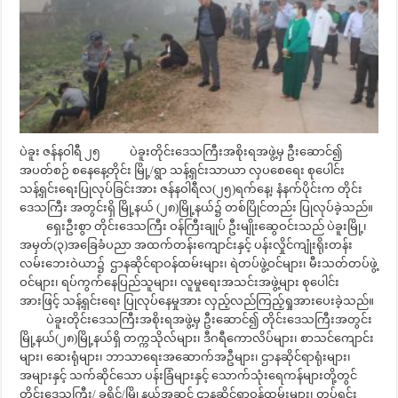
ပဲခူး ဇန်နဝါရီ ၂၅ ပဲခူးတိုင်းဒေသကြီးအစိုးရအဖွဲ့မှ ဦးဆောင်၍
အပတ်စဉ် စနေနေ့တိုင်း မြို့/ရွာ သန့်ရှင်းသာယာ လှပစေရေး စုပေါင်း
သန့်ရှင်းရေးပြုလုပ်ခြင်းအား ဇန်နဝါရီလ(၂၅)ရက်နေ့၊ နံနက်ပိုင်းက တိုင်း
ဒေသကြီး အတွင်းရှိ မြို့နယ် (၂၈)မြို့နယ်၌ တစ်ပြိုင်တည်း ပြုလုပ်ခဲ့သည်။
ရှေးဦးစွာ တိုင်းဒေသကြီး ဝန်ကြီးချုပ် ဦးမျိုးဆွေဝင်းသည် ပဲခူးမြို့၊
အမှတ်(၃)အခြေခံပညာ အထက်တန်းကျောင်းနှင့် ပန်းလှိုင်ကျုံးရိုးတန်း
လမ်းဘေးဝဲယာ၌ ဌာနဆိုင်ရာဝန်ထမ်းများ၊ ရဲတပ်ဖွဲ့ဝင်များ၊ မီးသတ်တပ်ဖွဲ့
ဝင်များ၊ ရပ်ကွက်နေပြည်သူများ၊ လူမှုရေးအသင်းအဖွဲ့များ စုပေါင်း
အားဖြင့် သန့်ရှင်းရေး ပြုလုပ်နေမှုအား လှည့်လည်ကြည့်ရှုအားပေးခဲ့သည်။
ပဲခူးတိုင်းဒေသကြီးအစိုးရအဖွဲ့မှ ဦးဆောင်၍ တိုင်းဒေသကြီးအတွင်း
မြို့နယ်(၂၈)မြို့နယ်ရှိ တက္ကသိုလ်များ၊ ဒီဂရီကောလိပ်များ၊ စာသင်ကျောင်း
များ၊ ဆေးရုံများ၊ ဘာသာရေးအဆောက်အဦများ၊ ဌာနဆိုင်ရာရုံးများ၊
အများနှင့် သက်ဆိုင်သော ပန်းခြံများနှင့် သောက်သုံးရေကန်များတို့တွင်
တိုင်းဒေသကြီး/ ခရိုင်/မြို့နယ်အဆင့် ဌာနဆိုင်ရာဝန်ထမ်းများ၊ တပ်ရင်း