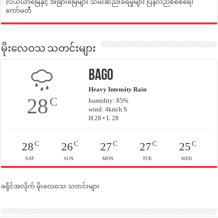
လယ်ယာမြေနှင့် အခြားမြေများ သိမ်းဆည်းခံရမှုများ ပြန်လည်စီစစ်ရေး
ကော်မတီ
မိုးလေဝသ သတင်းများ
Bago
Heavy Intensity Rain
28
C
humidity: 85%
wind: 4km/h S
H 28 • L 28
C
C
C
C
C
28
26
27
27
25
SAT
SUN
MON
TUE
WED
ခရိုင်အလိုက် မိုးလေဝသ သတင်းများ