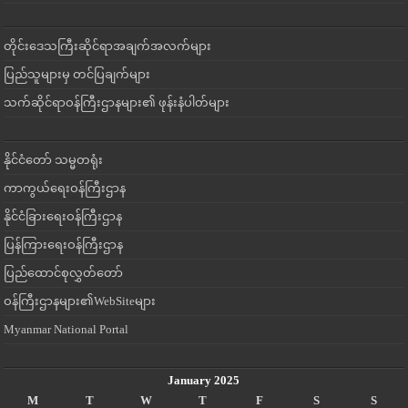
တိုင်းဒေသကြီးဆိုင်ရာအချက်အလက်များ
ပြည်သူများမှ တင်ပြချက်များ
သက်ဆိုင်ရာဝန်ကြီးဌာနများ၏ ဖုန်းနံပါတ်များ
နိုင်ငံတော် သမ္မတရုံး
ကာကွယ်ရေးဝန်ကြီးဌာန
နိုင်ငံခြားရေးဝန်ကြီးဌာန
ပြန်ကြားရေးဝန်ကြီးဌာန
ပြည်ထောင်စုလွှတ်တော်
ဝန်ကြီးဌာနများ၏WebSiteများ
Myanmar National Portal
January 2025
M
T
W
T
F
S
S