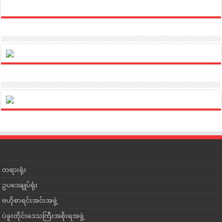
တရားရုံး
ဥပဒေချုပ်ရုံး
ဗဟိုစာရင်းအင်းအဖွဲ့
ပဲခူးတိုင်းဒေသကြီးအစိုးရအဖွဲ့