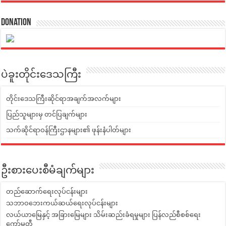
Donation
ပဲခူးတိုင်းဒေသကြီး
တိုင်းဒေသကြီးဆိုင်ရာအချက်အလက်များ
ပြည်သူများမှ တင်ပြချက်များ
သက်ဆိုင်ရာဝန်ကြီးဌာနများ၏ ဖုန်းနံပါတ်များ
ဦးစားပေးစီမံချက်များ
တည်ဆောက်ရေးလုပ်ငန်းများ
သဘာဝဘေးကယ်ဆယ်ရေးလုပ်ငန်းများ
လယ်ယာမြေနှင့် အခြားမြေများ သိမ်းဆည်းခံရမှုများ ပြန်လည်စီစစ်ရေး
ကော်မတီ