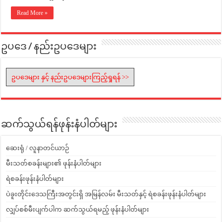
Read More »
ဥပဒေ / နည်းဥပဒေများ
ဥပဒေများ နှင့် နည်းဥပဒေများကြည့်ရှုရန် >>
ဆက်သွယ်ရန်ဖုန်းနံပါတ်များ
ဆေးရုံ / လူနာတင်ယာဉ်
မီးသတ်စခန်းများ၏ ဖုန်းနံပါတ်များ
ရဲစခန်းဖုန်းနံပါတ်များ
ပဲခူးတိုင်းဒေသကြီးအတွင်းရှိ အမြန်လမ်း မီးသတ်နှင့် ရဲစခန်းဖုန်းနံပါတ်များ
လျှပ်စစ်မီးပျက်ပါက ဆက်သွယ်ရမည့် ဖုန်းနံပါတ်များ