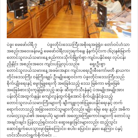
ပဲခူး ဖေဖော်ဝါရီ ၇ ပဲခူးတိုင်းဒေသကြီးအစိုးရအဖွဲ့ရုံး၊ တော်ဝင်ဟံသာ
အစည်းအဝေးခန်းမ၌ ဖေဖော်ဝါရီလ(၇)ရက်နေ့၊ နံနက်ပိုင်းက (၆၃)နှစ်မြာက်
တောင်သူလယ်သမားနေ့ စည်ကားသိုက်မြိုက်စွာ ကျင်းပနိုင်ရေး လုပ်ငန်း
ညှိနှိုင်း အစည်းအဝေး ကျင်းပပြုလုပ်သည်။ ရှေးဦးစွာ
တောင်သူလယ်သမားနေ့ အခမ်းအနား ကျင်းပရေးဦးစီးကော်မတီ နာယက၊
တိုင်းဒေသကြီး ဝန်ကြီးချုပ် ဦးမျိုးဆွေဝင်းက ပဲခူးတိုင်းဒေသကြီးသည်
စိုက်ပျိုးရေးနှင့် မွေးမြူရေးကို အခြေခံသည့် ဒေသ ဖြစ်ကာ မရှိမဖြစ်
အခြေခံစားသုံးကုန်ဖြစ်သည့် ဆန်၊ ဆီထွက်သီးနှံနှင့် ပဲအမျိုးအမျိုးအား
ပန်းတိုင်အထွက်နှုန်း ကျော်လွန်ထွက်ရှိအောင် စိုက်ပျိုးနိုင်ခဲ့သည့်
တောင်သူလယ်သမားကြီးများကို ချီးကျူးဂုဏ်ပြုပေးနိုင်ရေးနှင့် တက်
ရောက်လာသည့် အခြားတောင်သူများကိုလည်း မျိုး၊ မြေ၊ ရေ၊ နည်း အဓိက
လမ်း(၄)သွယ်၏ အရေးပါပုံ များ၏ အတွေ့အကြုံကောင်းများကို တောင်သူ
အချင်းချင်း ပြန်လည်ရှင်းလင်း ဆွေးနွေးခြင်းများလည်း ထည့်သွင်း
ဆောင်ရွက်ပေးသွားမှာဖြစ်ကြောင်း၊ စပါး၊ ပြောင်း၊ နှမ်း၊ နေကြာ၊ ပဲနှင့်
ဟင်းသီးဟင်းရွက်စိုက်ခင်း …