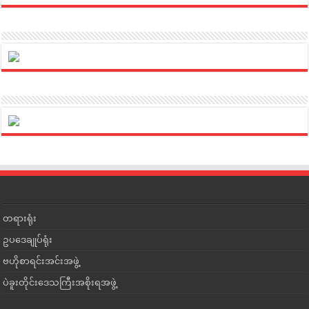
တရားရုံး
ဥပဒေချုပ်ရုံး
ဗဟိုစာရင်းအင်းအဖွဲ့
ပဲခူးတိုင်းဒေသကြီးအစိုးရအဖွဲ့