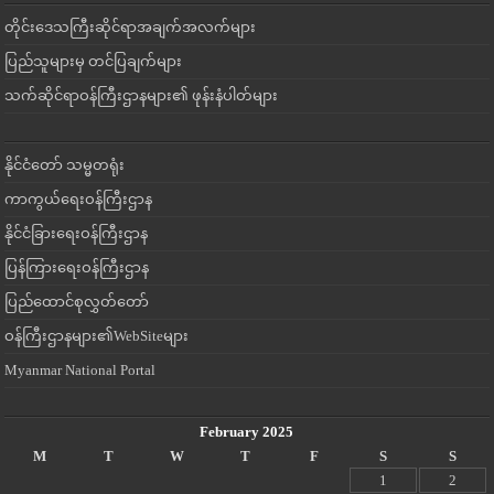
တိုင်းဒေသကြီးဆိုင်ရာအချက်အလက်များ
ပြည်သူများမှ တင်ပြချက်များ
သက်ဆိုင်ရာဝန်ကြီးဌာနများ၏ ဖုန်းနံပါတ်များ
နိုင်ငံတော် သမ္မတရုံး
ကာကွယ်ရေးဝန်ကြီးဌာန
နိုင်ငံခြားရေးဝန်ကြီးဌာန
ပြန်ကြားရေးဝန်ကြီးဌာန
ပြည်ထောင်စုလွှတ်တော်
ဝန်ကြီးဌာနများ၏WebSiteများ
Myanmar National Portal
February 2025
M
T
W
T
F
S
S
1
2