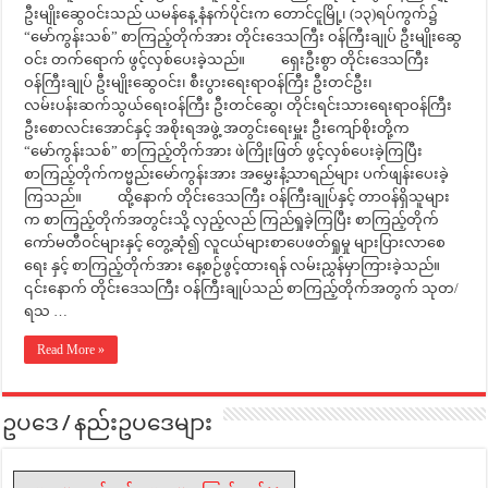
ဦးမျိုးဆွေဝင်းသည် ယမန်နေ့ နံနက်ပိုင်းက တောင်ငူမြို့၊ (၁၃)ရပ်ကွက်၌
“မော်ကွန်းသစ်” စာကြည့်တိုက်အား တိုင်းဒေသကြီး ဝန်ကြီးချုပ် ဦးမျိုးဆွေ
ဝင်း တက်ရောက် ဖွင့်လှစ်ပေးခဲ့သည်။ ရှေးဦးစွာ တိုင်းဒေသကြီး
ဝန်ကြီးချုပ် ဦးမျိုးဆွေဝင်း၊ စီးပွားရေးရာဝန်ကြီး ဦးတင်ဦး၊
လမ်းပန်းဆက်သွယ်ရေးဝန်ကြီး ဦးတင်ဆွေ၊ တိုင်းရင်းသားရေးရာဝန်ကြီး
ဦးစောလင်းအောင်နှင့် အစိုးရအဖွဲ့ အတွင်းရေးမှူး ဦးကျော်စိုးတို့က
“မော်ကွန်းသစ်” စာကြည့်တိုက်အား ဖဲကြိုးဖြတ် ဖွင့်လှစ်ပေးခဲ့ကြပြီး
စာကြည့်တိုက်ကဗ္မည်းမော်ကွန်းအား အမွှေးနံ့သာရည်များ ပက်ဖျန်းပေးခဲ့
ကြသည်။ ထို့နောက် တိုင်းဒေသကြီး ဝန်ကြီးချုပ်နှင့် တာဝန်ရှိသူများ
က စာကြည့်တိုက်အတွင်းသို့ လှည့်လည် ကြည်ရှုခဲ့ကြပြီး စာကြည့်တိုက်
ကော်မတီဝင်များနှင့် တွေ့ဆုံ၍ လူငယ်များစာပေဖတ်ရှုမှု များပြားလာစေ
ရေး နှင့် စာကြည့်တိုက်အား နေ့စဉ်ဖွင့်ထားရန် လမ်းညွှန်မှာကြားခဲ့သည်။
၎င်းနောက် တိုင်းဒေသကြီး ဝန်ကြီးချုပ်သည် စာကြည့်တိုက်အတွက် သုတ/
ရသ …
Read More »
ဥပဒေ / နည်းဥပဒေများ