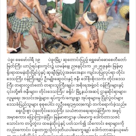
ပဲခူး ဖေဖော်ဝါရီ ၁၉ ပဲခူးမြို့၊ ဆုတောင်းပြည့် ရွှေမော်ဓောစေတီတော်
မြတ်ကြီး ယာဉ်ရပ်နားကွင်း၌ ယမန်နေ့၊ ညနေပိုင်းက ၂၀၂၅ခုနှစ်၊ မြန်မာ့
ရိုးရာထမနဲထိုးပြိုင်ပွဲနှင့် ဆုချီးမြှင့်ပွဲအခမ်းအနား ကျင်းပပြုလုပ်ရာ တိုင်း
ဒေသကြီး ဝန်ကြီးချုပ် ဦးမျိုးဆွေဝင်းနှင့် ဇနီး ဒေါ်စိုးစိုးသက်၊ တိုင်းဒေသ
ကြီး တရားလွှတ်တော် တရားသူကြီးချုပ်၊ အစိုးရအဖွဲ့ဝင် ဝန်ကြီးများနှင့်
၎င်းတို့၏ ဇနီးများ၊ တိုင်းဒေသကြီး/ ခရိုင်/ မြို့နယ်အဆင့် ဌာနဆိုင်ရာများ၊
လူမှုရေး အသင်းအဖွဲ့များ၊ ရပ်ကွက်/ကျေးရွာ အုပ်စုများမှ ပြိုင်ပွဲဝင်များ
ဒေသခံပြည်သူများ စုစုပေါင်း လူဦးရေ(၃၅၀၀)ကျော် တက်ရောက်ခဲ့သည်။
ရှေးဦးစွာ ပဲခူးတိုင်းဒေသကြီး သယံဇာတရေးရာဝန်ကြီးက အဖွင့်
အမှာစကား ပြောကြားခဲ့ပြီး၊ မြန်မာစာဌာန၊ ပါမောက္ခ ဒေါက်တာသဇင်
သောင်းက တပို့တွဲလ ထမနဲထိုးပွဲနှင့် ပတ်သက်၍ သိကောင်း စရာများကို
လည်းကောင်း၊ ပဲခူးတက္ကသိုလ်ဒုတိယပါမောက္ခချုပ် ဒေါက်တာဆန်းယုမော်