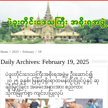
Home
/
2025
/
February
/
19
Daily Archives:
February 19, 2025
ပဲခူးတိုင်းဒေသကြီးအစိုးရအဖွဲ့မှ ဦးဆောင်၍
၂၀၂၅ ခုနှစ်၊ မြန်မာ့ရိုးရာထမနဲထိုးပြိုင်ပွဲနှင့် ဆု
ချီးမြှင့်ခြင်း အခမ်းအနားအား စည်ကား
သိုက်မြိုက်စွာ ကျင်းပပြုလုပ်