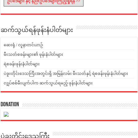
ဥပဒေများ နှင့် နည်းဥပဒေများကြည့်ရှုရန် >>
ဆက်သွယ်ရန်ဖုန်းနံပါတ်များ
ဆေးရုံ / လူနာတင်ယာဉ်
မီးသတ်စခန်းများ၏ ဖုန်းနံပါတ်များ
ရဲစခန်းဖုန်းနံပါတ်များ
ပဲခူးတိုင်းဒေသကြီးအတွင်းရှိ အမြန်လမ်း မီးသတ်နှင့် ရဲစခန်းဖုန်းနံပါတ်များ
လျှပ်စစ်မီးပျက်ပါက ဆက်သွယ်ရမည့် ဖုန်းနံပါတ်များ
Donation
ပဲခူးတိုင်းဒေသကြီး