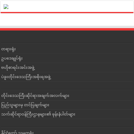
တရားရုံး
ဥပဒေချုပ်ရုံး
ဗဟိုစာရင်းအင်းအဖွဲ့
ပဲခူးတိုင်းဒေသကြီးအစိုးရအဖွဲ့
တိုင်းဒေသကြီးဆိုင်ရာအချက်အလက်များ
ပြည်သူများမှ တင်ပြချက်များ
သက်ဆိုင်ရာဝန်ကြီးဌာနများ၏ ဖုန်းနံပါတ်များ
နိုင်ငံတော် သမ္မတရုံး