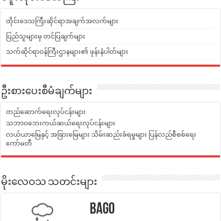
တိုင်းဒေသကြီးဆိုင်ရာအချက်အလက်များ
ပြည်သူများမှ တင်ပြချက်များ
သက်ဆိုင်ရာဝန်ကြီးဌာနများ၏ ဖုန်းနံပါတ်များ
ဦးစားပေးစီမံချက်များ
တည်ဆောက်ရေးလုပ်ငန်းများ
သဘာဝဘေးကယ်ဆယ်ရေးလုပ်ငန်းများ
လယ်ယာမြေနှင့် အခြားမြေများ သိမ်းဆည်းခံရမှုများ ပြန်လည်စီစစ်ရေး
ကော်မတီ
မိုးလေဝသ သတင်းများ
Bago