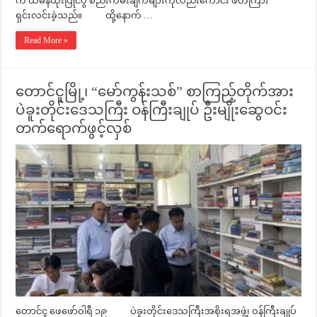
က ထမနဲထိုးပြိုင်ပွဲ စည်းကမ်းချက်များကိုလည်းကောင်း ဖတ်ကြား
ရှင်းလင်းခဲ့သည်။ ထို့နောက် …
Read More »
တောင်ငူမြို့၊ “မော်ကွန်းသစ်” စာကြည့်တိုက်အား
ပဲခူးတိုင်းဒေသကြီး ဝန်ကြီးချုပ် ဦးမျိုးဆွေဝင်း
တက်ရောက်ဖွင့်လှစ်
တောင်ငူ ဖေဖော်ဝါရီ ၁၉ ပဲခူးတိုင်းဒေသကြီးအစိုးရအဖွဲ့၊ ဝန်ကြီးချုပ်