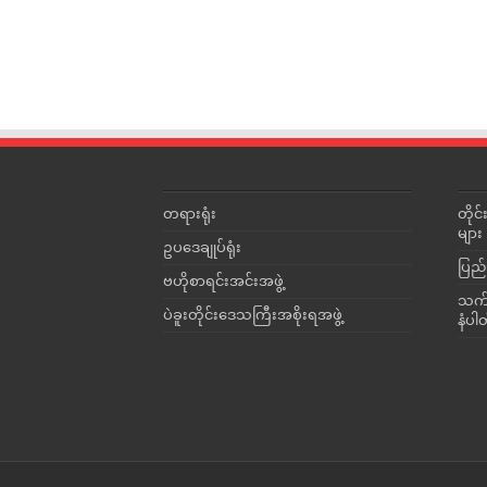
တရားရုံး
တို
များ
ဥပဒေချုပ်ရုံး
ပြည်
ဗဟိုစာရင်းအင်းအဖွဲ့
သက်ဆ
ပဲခူးတိုင်းဒေသကြီးအစိုးရအဖွဲ့
နံပါ