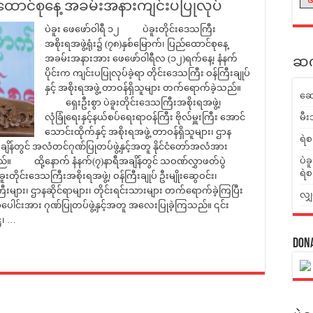
ြည်ထောင်စုနေ့ အခမ်းအနားကျင်းပပြုလုပ်
ပဲခူး ဖေဖော်ဝါရီ ၁၂ ပဲခူးတိုင်းဒေသကြီး
အစိုးရအဖွဲ့ရုံး၌ (၇၈)နှစ်မြောက်၊ ပြည်ထောင်စုနေ့
အခမ်းအနားအား ဖေဖော်ဝါရီလ (၁၂)ရက်နေ့၊ နံနက်
ဆက်
ပိုင်းက ကျင်းပပြုလုပ်ခဲ့ရာ တိုင်းဒေသကြီး ဝန်ကြီးချုပ်
နှင့် အစိုးရအဖွဲ့ တာဝန်ရှိသူများ တက်ရောက်ခဲ့သည်။
ဆေ
ရှေးဦးစွာ ပဲခူးတိုင်းဒေသကြီးအစိုးရအဖွဲ့၊
လုံခြုံရေးနှင့်နယ်စပ်ရေးရာဝန်ကြီး ဗိုလ်မှူးကြီး အောင်
မီး
သောင်းထိုက်နှင့် အစိုးရအဖွဲ့ တာဝန်ရှိသူများ၊ ဌာန
ရဲစ
ျိန်တွင် အလံတင်ဂုဏ်ပြုတပ်ဖွဲ့နှင့်အတူ နိုင်ငံတော်အလံအား
ပဲခ
သည်။ ထို့နောက် နံနက်(၇)နာရီအချိန်တွင် သဝဏ်လွှာဖတ်ပွဲ
ရဲစ
င်းဒေသကြီးအစိုးရအဖွဲ့၊ ဝန်ကြီးချုပ် ဦးမျိုးဆွေဝင်း၊
ြီးများ၊ ဌာနဆိုင်ရာများ၊ တိုင်းရင်းသားများ တက်ရောက်ခဲ့ကြပြီး
လျှ
အပေါင်းအား ဂုဏ်ပြုတပ်ဖွဲ့နှင့်အတူ အလေးပြုခဲ့ကြသည်။ ၎င်း
္ဌ၊ …
Don