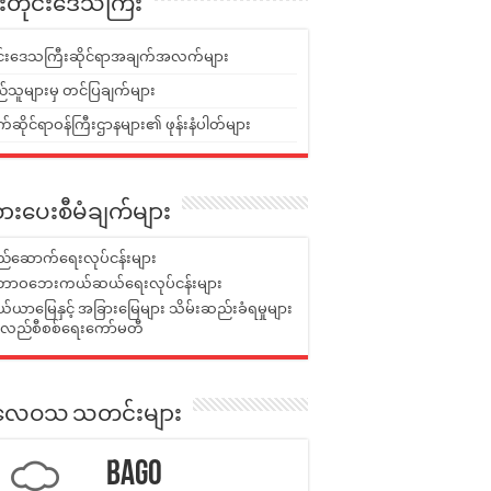
ူးတိုင်းဒေသကြီး
ုင်းဒေသကြီးဆိုင်ရာအချက်အလက်များ
်သူများမှ တင်ပြချက်များ
ဆိုင်ရာဝန်ကြီးဌာနများ၏ ဖုန်းနံပါတ်များ
ားပေးစီမံချက်များ
်ဆောက်ရေးလုပ်ငန်းများ
ာဝဘေးကယ်ဆယ်ရေးလုပ်ငန်းများ
ယာမြေနှင့် အခြားမြေများ သိမ်းဆည်းခံရမှုများ
န်လည်စီစစ်ရေးကော်မတီ
ုးလေဝသ သတင်းများ
Bago