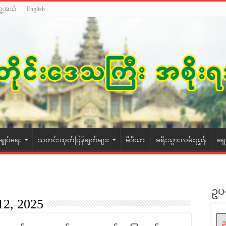
သူ့အသံ
English
ချုပ်ရေး
သတင်းထုတ်ပြန်ချက်များ
မီဒီယာ
ခရီးသွားလမ်းညွှန်
ရှ
ဥပ
12, 2025
ဥ