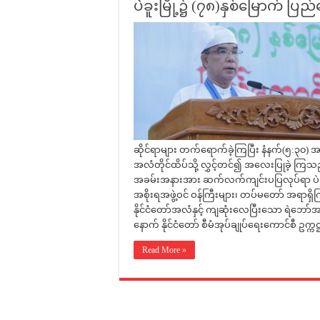
ပဲခူးမြို့၌ (၇၈)နှစ်မြောက် ပ
ဆိုင်ရာများ တက်ရောက်ခဲ့ကြပြီး နံနက်(၅:၃၀) အခ
အလံတိုင်ထိပ်သို့ လွှင့်တင်၍ အလေးပြုခဲ့ ကြ
အခမ်းအနားအား ဆက်လက်ကျင်းပပြလုပ်ရာ ပဲခူးတို
အစိုးရအဖွဲ့ဝင် ဝန်ကြီးများ၊ တပ်မတော် အရာရှိက
နိုင်ငံတော်အလံနှင့် ကျဆုံးလေပြီးသော ရဲဘော်
နောက် နိုင်ငံတော် စီမံအုပ်ချုပ်ရေးကောင်စီ ဥက္ကဋ
Read More »