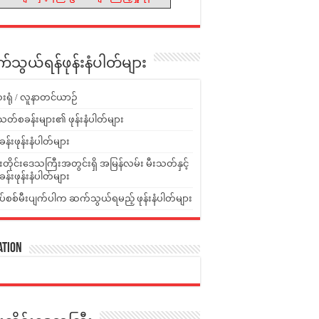
သွယ်ရန်ဖုန်းနံပါတ်များ
းရုံ / လူနာတင်ယာဉ်
သတ်စခန်းများ၏ ဖုန်းနံပါတ်များ
ခန်းဖုန်းနံပါတ်များ
ူးတိုင်းဒေသကြီးအတွင်းရှိ အမြန်လမ်း မီးသတ်နှင့်
ခန်းဖုန်းနံပါတ်များ
ပ်စစ်မီးပျက်ပါက ဆက်သွယ်ရမည့် ဖုန်းနံပါတ်များ
ation