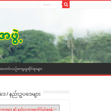
ေးဟောင်းယဉ်ကျေးမှုဆိုင်ရာများ
ဒေ / နည်းဥပဒေများ
ပဒေများ နှင့် နည်းဥပဒေများကြည့်ရှုရန် >>