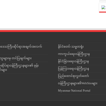
င်းဒေသကြီးဆိုင်ရာအချက်အလက်
နိုင်ငံတော် သမ္မတရုံး
ကာကွယ်ရေးဝန်ကြီးဌာန
သူများမှ တင်ပြချက်များ
နိုင်ငံခြားရေးဝန်ကြီးဌာန
ိုင်ရာဝန်ကြီးဌာနများ၏ ဖုန်း
ပြန်ကြားရေးဝန်ကြီးဌာန
တ်များ
ပြည်ထောင်စုလွှတ်တော်
ဝန်ကြီးဌာနများ၏WebSiteများ
Myanmar National Portal