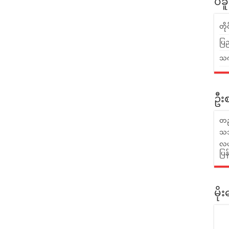
ပဲခ
တိ
ပြည
သက်
ဦးစ
တည
သဘ
လယ်
ပြ
မိ