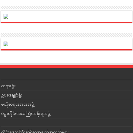
တရားရုံး
ဥပဒေချုပ်ရုံး
ဗဟိုစာရင်းအင်းအဖွဲ့
ပဲခူးတိုင်းဒေသကြီးအစိုးရအဖွဲ့
တိုင်းဒေသကြီးဆိုင်ရာအချက်အလက်များ