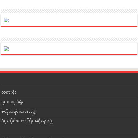
တရားရုံး
ဥပဒေချုပ်ရုံး
ဗဟိုစာရင်းအင်းအဖွဲ့
ပဲခူးတိုင်းဒေသကြီးအစိုးရအဖွဲ့