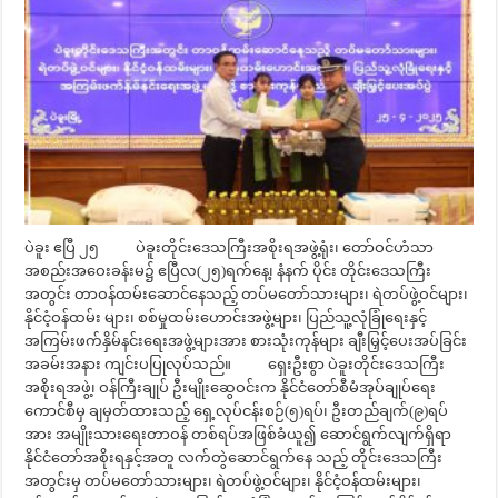
ပဲခူး ဧပြီ ၂၅ ပဲခူးတိုင်းဒေသကြီးအစိုးရအဖွဲ့ရုံး၊ တော်ဝင်ဟံသာ
အစည်းအဝေးခန်းမ၌ ဧပြီလ(၂၅)ရက်နေ့၊ နံနက် ပိုင်း တိုင်းဒေသကြီး
အတွင်း တာဝန်ထမ်းဆောင်နေသည့် တပ်မတော်သားများ၊ ရဲတပ်ဖွဲ့ဝင်များ၊
နိုင်ငံ့ဝန်ထမ်း များ၊ စစ်မှုထမ်းဟောင်းအဖွဲ့များ၊ ပြည်သူ့လုံခြုံရေးနှင့်
အကြမ်းဖက်နှိမ်နင်းရေးအဖွဲ့များအား စားသုံးကုန်များ ချီးမြှင့်ပေးအပ်ခြင်း
အခမ်းအနား ကျင်းပပြုလုပ်သည်။ ရှေးဦးစွာ ပဲခူးတိုင်းဒေသကြီး
အစိုးရအဖွဲ့၊ ဝန်ကြီးချုပ် ဦးမျိုးဆွေဝင်းက နိုင်ငံတော်စီမံအုပ်ချုပ်ရေး
ကောင်စီမှ ချမှတ်ထားသည့် ရှေ့လုပ်ငန်းစဉ်(၅)ရပ်၊ ဦးတည်ချက်(၉)ရပ်
အား အမျိုးသားရေးတာဝန် တစ်ရပ်အဖြစ်ခံယူ၍ ဆောင်ရွက်လျက်ရှိရာ
နိုင်ငံတော်အစိုးရနှင့်အတူ လက်တွဲဆောင်ရွက်နေ သည့် တိုင်းဒေသကြီး
အတွင်းမှ တပ်မတော်သားများ၊ ရဲတပ်ဖွဲ့ဝင်များ၊ နိုင်ငံ့ဝန်ထမ်းများ၊