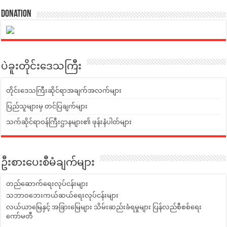
Donation
ပဲခူးတိုင်းဒေသကြီး
တိုင်းဒေသကြီးဆိုင်ရာအချက်အလက်များ
ပြည်သူများမှ တင်ပြချက်များ
သက်ဆိုင်ရာဝန်ကြီးဌာနများ၏ ဖုန်းနံပါတ်များ
ဦးစားပေးစီမံချက်များ
တည်ဆောက်ရေးလုပ်ငန်းများ
သဘာဝဘေးကယ်ဆယ်ရေးလုပ်ငန်းများ
လယ်ယာမြေနှင့် အခြားမြေများ သိမ်းဆည်းခံရမှုများ ပြန်လည်စီစစ်ရေး
ကော်မတီ