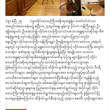
ပဲခူး ဧပြီ ၂၅ ပဲခူးတိုင်းဒေသကြီးအစိုးရအဖွဲ့ရုံး၊ တော်ဝင်ဟံသာ
အစည်းအဝေးခန်းမ၌ ဧပြီလ(၂၄)ရက်နေ့၊ မွန်းလွဲ ပိုင်းက ဝန်ကြီးချုပ် ဦး
မျိုးဆွေဝင်း ဦးဆောင်၍ တိုင်းဒေသကြီးသဘာဝဘေးအန္တရာယ်ဆိုင်ရာ စီမံ
ခန့်ခွဲမှုအဖွဲ့ လုပ်ငန်းညှိနှိုင်း အစည်းအဝေး ကျင်းပပြုလုပ်သည်။
ရှေးဦးစွာ တိုင်းဒေသကြီး ဝန်ကြီးချုပ် ဦးမျိုးဆွေဝင်းက မတ်လ(၂၈)ရက်
နေ့တွင် လှုပ်ခတ်ခဲ့သည့် မန္တလေးငလျင်ကြီးကြောင့် တိုင်းဒေသကြီးအတွင်း
သေဆုံး၊ ဒဏ်ရာရ၊ ပျက်စီးဆုံးရှုံးမှုများရှိခဲ့ပြီး အမျိုးသား သဘာဝ
ဘေးအန္တရာယ်ဆိုင်ရာစီမံခန့်ခွဲမှုကော်မတီမှ ပံ့ပိုးမှု များရှိခဲ့သလို တိုင်း
ဒေသကြီးအစိုးရအဖွဲ့မှလည်း ထပ်မံပံ့ပိုးဆောင်ရွက်ပေးသွားမှာ
ဖြစ်ကြောင်း၊ ငလျင်ဒဏ်ကြောင့် ထိခိုက်ပျက်စီးခဲ့သည့် တက္ကသိုလ်၊ ဒီဂရီ
ကောလိပ်များ၊ အခြေခံပညာကျောင်းများအား ကျောင်းဖွင့်ရာသီအမီ
ယာယီစာသင်ဆောင်များ တည်ဆောက်ပြီးစီးရန် လိုအပ်ပြီး ကျန်ရှိသည့်
စာသင်ဆောင်များကိုလည်း စစ်ဆေးခြင်းများ ဆောင်ရွက်ရ မှာဖြစ်သလို
သက်ဆိုင်ရာဌာနများမှ ပြည်ထောင်စုမှ ဆောင်ရွက်မည့် အပိုင်းနှင့် တိုင်း
ဒေသကြီးအစိုးရအဖွဲ့မှ ဆောင်ရွက်ပေးရမည့်အပိုင်းများကို ခွဲခြားတင်ပြ
ပေးရမှာဖြစ်ကြောင်း၊ ထိခိုက်ပျက်စီးခဲ့သည့် ဘုရား၊ စေတီ၊ ပုထိုးများအား
…