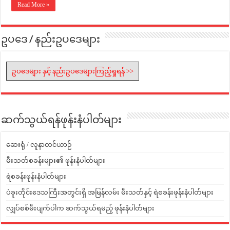
Read More »
ဥပဒေ / နည်းဥပဒေများ
ဥပဒေများ နှင့် နည်းဥပဒေများကြည့်ရှုရန် >>
ဆက်သွယ်ရန်ဖုန်းနံပါတ်များ
ဆေးရုံ / လူနာတင်ယာဉ်
မီးသတ်စခန်းများ၏ ဖုန်းနံပါတ်များ
ရဲစခန်းဖုန်းနံပါတ်များ
ပဲခူးတိုင်းဒေသကြီးအတွင်းရှိ အမြန်လမ်း မီးသတ်နှင့် ရဲစခန်းဖုန်းနံပါတ်များ
လျှပ်စစ်မီးပျက်ပါက ဆက်သွယ်ရမည့် ဖုန်းနံပါတ်များ