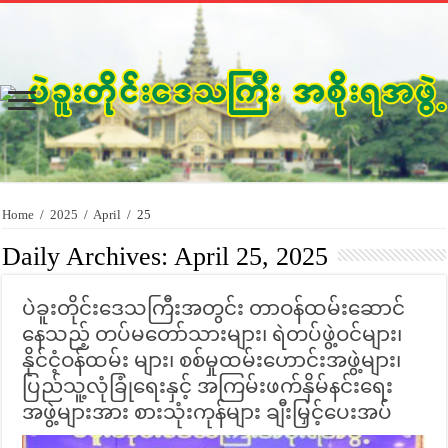
Home
/
2025
/
April
/
25
Daily Archives:
April 25, 2025
ပဲခူးတိုင်းဒေသကြီးအတွင်း တာဝန်ထမ်းဆောင်
နေသည့် တပ်မတော်သားများ၊ ရဲတပ်ဖွဲ့ဝင်များ၊
နိုင်ငံ့ဝန်ထမ်း များ၊ စစ်မှုထမ်းဟောင်းအဖွဲ့များ၊
ပြည်သူ့လုံခြုံရေးနှင့် အကြမ်းဖက်နှိမ်နင်းရေး
အဖွဲ့များအား စားသုံးကုန်များ ချီးမြှင့်ပေးအပ်