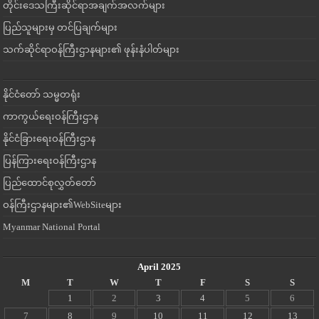
တိုင်းဒေသကြီးဆိုင်ရာအချက်အလက်များ
ပြည်သူများမှ တင်ပြချက်များ
သက်ဆိုင်ရာဝန်ကြီးဌာနများ၏ ဖုန်းနံပါတ်များ
နိုင်ငံတော် သမ္မတရုံး
ကာကွယ်ရေးဝန်ကြီးဌာန
နိုင်ငံခြားရေးဝန်ကြီးဌာန
ပြန်ကြားရေးဝန်ကြီးဌာန
ပြည်ထောင်စုလွှတ်တော်
ဝန်ကြီးဌာနများ၏WebSiteများ
Myanmar National Portal
April 2025
M
T
W
T
F
S
S
1
2
3
4
5
6
7
8
9
10
11
12
13