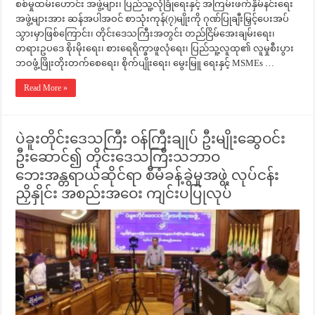
စစ်မှုထမ်းဟောင်း အဖွဲ့များ၊ ပြည်သူ့လုံခြုံရေးနှင့် အကြမ်းဖက်နှိမ်နင်းရေး
အဖွဲ့များအား ဆန်အပါအဝင် စာသုံးကုန်(၇)မျိုးကို ဂုဏ်ပြုချီးမြှင့်ပေးအပ်
သွားမှာဖြစ်ကြောင်း၊ တိုင်းဒေသကြီးအတွင်း တည်ငြိမ်အေးချမ်းရေး၊
တရားဥပဒေ စိုးမိုးရေး၊ စားရေရိက္ခာဖူလုံရေး၊ ပြည်သူ့လူထု၏ လူမှုစီးပွား
ဘဝဖွံ့ဖြိုးတိုးတက်စေရေး၊ စိုက်ပျိုးရေး၊ မွေးမြူ ရေးနှင့် MSMEs …
Read More »
ပဲခူးတိုင်းဒေသကြီး ဝန်ကြီးချုပ် ဦးမျိုးဆွေဝင်း
ဦးဆောင်၍ တိုင်းဒေသကြီးသဘာဝ
ဘေးအန္တရာယ်ဆိုင်ရာ စီမံခန့်ခွဲမှုအဖွဲ့ လုပ်ငန်း
ညှိနှိုင်း အစည်းအဝေး ကျင်းပပြုလုပ်