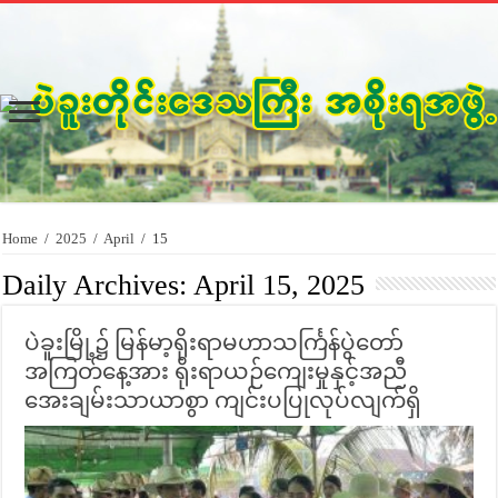
Home
/
2025
/
April
/
15
Daily Archives:
April 15, 2025
ပဲခူးမြို့၌ မြန်မာ့ရိုးရာမဟာသင်္ကြန်ပွဲတော်
အကြတ်နေ့အား ရိုးရာယဉ်ကျေးမှုနှင့်အညီ
အေးချမ်းသာယာစွာ ကျင်းပပြုလုပ်လျက်ရှိ