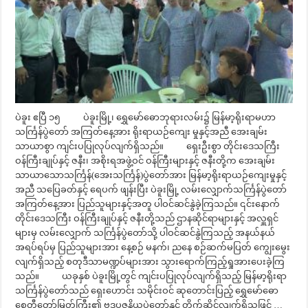
ပဲခူး ဧပြီ ၁၅ ပဲခူးမြို့၊ ရွှေမော်ဓောဘုရားလမ်း၌ မြန်မာ့ရိုးရာမဟာ
သင်္ကြန်ပွဲတော် အကြတ်နေ့အား ရိုးရာယဉ်ကျေး မှုနှင့်အညီ အေးချမ်း
သာယာစွာ ကျင်းပပြုလုပ်လျက်ရှိသည်။ ရှေးဦးစွာ တိုင်းဒေသကြီး
ဝန်ကြီးချုပ်နှင့် ဇနီး၊ အစိုးရအဖွဲ့ဝင် ဝန်ကြီးများနှင့် ဇနီးတို့က အေးချမ်း
သာယာသောသင်္ကြန်(အေးသင်္ကြန်)ပွဲတော်အား မြန်မာ့ရိုးရာယဉ်ကျေးမှုနှင့်
အညီ သပြေခတ်နှင့် ရေပက် ဖျန်းပြီး ပဲခူးမြို့ လမ်းလျှောက်သင်္ကြန်ပွဲတော်
အကြတ်နေ့အား ပြည်သူများနှင့်အတူ ပါဝင်ဆင်နွဲခဲ့ကြသည်။ ၎င်းနောက်
တိုင်းဒေသကြီး ဝန်ကြီးချုပ်နှင့် ဇနီးတို့သည် ဌာနဆိုင်ရာများနှင့် အလှူရှင်
များမှ လမ်းလျှောက် သင်္ကြန်ပွဲတော်သို့ ပါဝင်ဆင်နွဲကြသည့် အနယ်နယ်
အရပ်ရပ်မှ ပြည်သူများအား နေ့စဉ် မနက်၊ ညနေ စဉ်ဆက်မပြတ် ကျွေးမွေး
လျက်ရှိသည့် စတုဒီသာမဏ္ဍပ်များအား သွားရောက်ကြည့်ရှုအားပေးခဲ့ကြ
သည်။ ယခုနှစ် ပဲခူးမြို့တွင် ကျင်းပပြုလုပ်လျက်ရှိသည့် မြန်မာ့ရိုးရာ
သင်္ကြန်ပွဲတော်သည် ရှေးဟောင်း သမိုင်းဝင် ဆုတောင်းပြည့် ရွှေမော်ဓော
စေတီတော်မြတ်ကြီး၏ ဗုဒ္ဓပူဇနိယပွဲတော်နှင့် တိုက်ဆိုင်လျက်ရှိသဖြင့် …