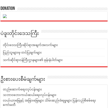
Donation
ပဲခူးတိုင်းဒေသကြီး
တိုင်းဒေသကြီးဆိုင်ရာအချက်အလက်များ
ပြည်သူများမှ တင်ပြချက်များ
သက်ဆိုင်ရာဝန်ကြီးဌာနများ၏ ဖုန်းနံပါတ်များ
ဦးစားပေးစီမံချက်များ
တည်ဆောက်ရေးလုပ်ငန်းများ
သဘာဝဘေးကယ်ဆယ်ရေးလုပ်ငန်းများ
လယ်ယာမြေနှင့် အခြားမြေများ သိမ်းဆည်းခံရမှုများ ပြန်လည်စီစစ်ရေး
ကော်မတီ