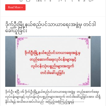
Read More »
ဒိုက်ဦးမြို့နယ်စည်ပင်သာယာရေးအဖွဲ့မှ တင်ဒါ
ခေါ်ယူခြင်း
ဒိုက်ဦး ဧပြီ ၁၆ ဒိုက်ဦးမြို့နယ်စည်ပင်သာယာရေးအဖွဲ့မှ တည်ဆောက်ရေး
လုပ်ငန်းများနှင့် လုပ်ငန်းသုံးပစ္စည်းများအတွက် တင်ဒါခေါ်ယူခြင်းအား သိရှိ
နိုင်ပါရန် အသိပေးအပ်ပါသည်- အပြည့်အစုံကြည့်ရှုရန်———-