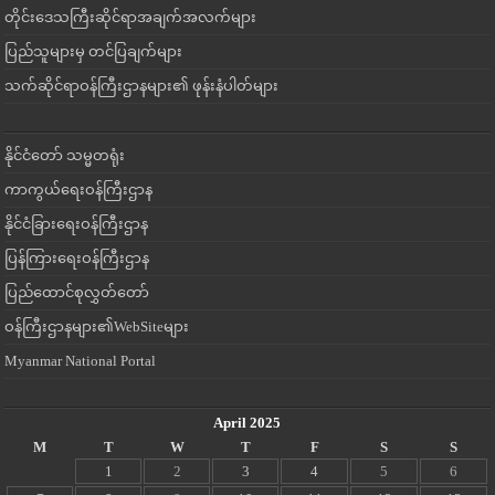
တိုင်းဒေသကြီးဆိုင်ရာအချက်အလက်များ
ပြည်သူများမှ တင်ပြချက်များ
သက်ဆိုင်ရာဝန်ကြီးဌာနများ၏ ဖုန်းနံပါတ်များ
နိုင်ငံတော် သမ္မတရုံး
ကာကွယ်ရေးဝန်ကြီးဌာန
နိုင်ငံခြားရေးဝန်ကြီးဌာန
ပြန်ကြားရေးဝန်ကြီးဌာန
ပြည်ထောင်စုလွှတ်တော်
ဝန်ကြီးဌာနများ၏WebSiteများ
Myanmar National Portal
April 2025
M
T
W
T
F
S
S
1
2
3
4
5
6