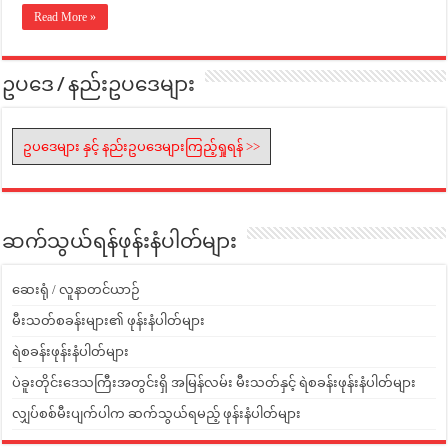
Read More »
ဥပဒေ / နည်းဥပဒေများ
ဥပဒေများ နှင့် နည်းဥပဒေများကြည့်ရှုရန် >>
ဆက်သွယ်ရန်ဖုန်းနံပါတ်များ
ဆေးရုံ / လူနာတင်ယာဉ်
မီးသတ်စခန်းများ၏ ဖုန်းနံပါတ်များ
ရဲစခန်းဖုန်းနံပါတ်များ
ပဲခူးတိုင်းဒေသကြီးအတွင်းရှိ အမြန်လမ်း မီးသတ်နှင့် ရဲစခန်းဖုန်းနံပါတ်များ
လျှပ်စစ်မီးပျက်ပါက ဆက်သွယ်ရမည့် ဖုန်းနံပါတ်များ