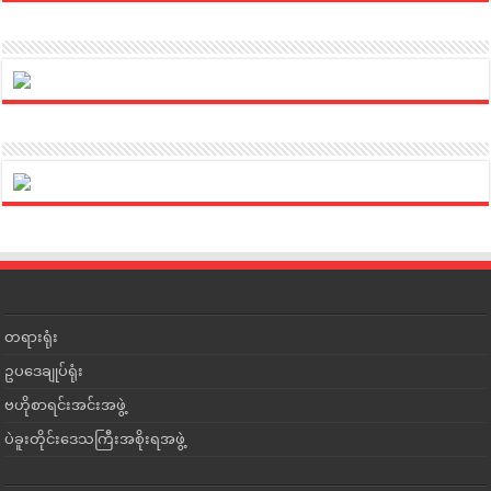
တရားရုံး
ဥပဒေချုပ်ရုံး
ဗဟိုစာရင်းအင်းအဖွဲ့
ပဲခူးတိုင်းဒေသကြီးအစိုးရအဖွဲ့