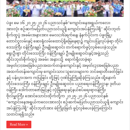
ပဲခူး မေ ၁၆ ၂၀၂၅-၂၀၂၆ ပညာသင်နှစ်“ကျောင်းနေအရွယ်ကလေး
အားလုံး စဉ်ဆက်မပြတ်ပညာသင်ယူဖို့ ကျောင်းအပ်နှံကြပါစို့” ဆိုင်းဘုတ်
စိုက်ထူပွဲ အခမ်းအနားအား မေလ(၁၆)ရက်နေ့၊ နံနက်ပိုင်းက ပဲခူးမြို့၊
တောင်ငူလမ်းနှင့် ဆေးရုံလမ်းထောင့်ရှိမြေနေရာ၌ ကျင်းပပြုလုပ်ခဲ့ရာ တိုင်း
ဒေသကြီး ဝန်ကြီးချုပ် ဦးမျိုးဆွေဝင်း တက်ရောက်ဖွင့်လှစ်ပေးခဲ့သည်။
ရှေးဦးစွာ တိုင်းဒေသကြီး ဝန်ကြီးချုပ် ဦးမျိုးဆွေဝင်းနှင့်အဖွဲ့သည်
ဆိုင်းဘုတ်စိုက်ထူပွဲ အခမ်း အနားသို့ ရောက်ရှိလာခဲ့ရာ
အမှတ်(၁)အခြေခံပညာအထက်တန်းကျောင်းနှင့် အမှတ်(၃)အခြေခံပညာ
အထက်တန်းကျောင်းမှ ကျောင်းသား/သူလေးများက ဘင်ခရာတီးခတ်ခြင်း
နှင့် ပန်းပွားအက ကပြခြင်း တို့ဖြင့် ဂုဏ်ပြုကြိုဆိုခဲ့ကြသည်။ ထို့နောက်
တိုင်းဒေသကြီး ဝန်ကြီးချုပ် ဦးမျိုးဆွေဝင်း၊ ပညာရေးဝန်ကြီးဌာန၊ ဒုတိယ
ဝန်ကြီး ဒေါက်တာဇော်မြင့်နှင့် လုံခြုံရေးနှင့်နယ်စပ်ရေးရာဝန်ကြီး
ဗိုလ်မှူးကြီး အောင်သောင်းထိုက်တို့က ၂၀၂၅-၂၀၂၆ ပညာသင်နှစ်
“ကျောင်းနေအရွယ်ကလေးအားလုံး စဉ်ဆက်မပြတ်ပညာသင်ယူဖို့ ကျောင်း
အပ်နှံကြပါစို့” ဆိုင်းဘုတ်အား ဖဲကြိုးဖြတ် ဖွင့်လှစ်ပေးခဲ့ကြကြောင်း
သတင်းရရှိသည်။
Read More »