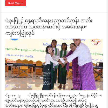
Read More »
ပဲခူးမြို့၌ နွေရာသီအနုပညာသင်တန်း အတီး
ဘာသာရပ် သင်တန်းဆင်းပွဲ အခမ်းအနား
ကျင်းပပြုလုပ်
ပဲခူး မေ ၂၃ ပဲခူးမြို့၊ မြို့တော်ခန်းမ၌ မေလ(၂၃)ရက်နေ့၊ နံနက်ပိုင်းက
နွေရာသီအနုပညာသင်တန်း အတီး ဘာသာရပ် သင်တန်းဆင်းပွဲ
အခမ်းအနား ကျင်းပပြုလုပ်ခဲ့ရာ တိုင်းဒေသကြီး ဝန်ကြီးချုပ် ဦးမျိုးဆွေ