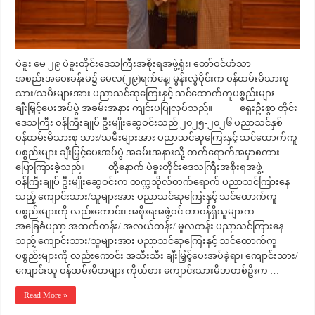
ပဲခူး မေ ၂၉ ပဲခူးတိုင်းဒေသကြီးအစိုးရအဖွဲ့ရုံး၊ တော်ဝင်ဟံသာ
အစည်းအဝေးခန်းမ၌ မေလ(၂၉)ရက်နေ့၊ မွန်းလွဲပိုင်းက ဝန်ထမ်းမိသားစု
သား/သမီးများအား ပညာသင်ဆုကြေးနှင့် သင်ထောက်ကူပစ္စည်းများ
ချီးမြှင့်ပေးအပ်ပွဲ အခမ်းအနား ကျင်းပပြုလုပ်သည်။ ရှေးဦးစွာ တိုင်း
ဒေသကြီး ဝန်ကြီးချုပ် ဦးမျိုးဆွေဝင်းသည် ၂၀၂၅-၂၀၂၆ ပညာသင်နှစ်
ဝန်ထမ်းမိသားစု သား/သမီးများအား ပညာသင်ဆုကြေးနှင့် သင်ထောက်ကူ
ပစ္စည်းများ ချီးမြှင့်ပေးအပ်ပွဲ အခမ်းအနားသို့ တက်ရောက်အမှာစကား
ပြောကြားခဲ့သည်။ ထို့နောက် ပဲခူးတိုင်းဒေသကြီးအစိုးရအဖွဲ့
ဝန်ကြီးချုပ် ဦးမျိုးဆွေဝင်းက တက္ကသိုလ်တက်ရောက် ပညာသင်ကြားနေ
သည့် ကျောင်းသား/သူများအား ပညာသင်ဆုကြေးနှင့် သင်ထောက်ကူ
ပစ္စည်းများကို လည်းကောင်း၊ အစိုးရအဖွဲ့ဝင် တာဝန်ရှိသူများက
အခြေခံပညာ အထက်တန်း/ အလယ်တန်း/ မူလတန်း ပညာသင်ကြားနေ
သည့် ကျောင်းသား/သူများအား ပညာသင်ဆုကြေးနှင့် သင်ထောက်ကူ
ပစ္စည်းများကို လည်းကောင်း အသီးသီး ချီးမြှင့်ပေးအပ်ခဲ့ရာ၊ ကျောင်းသား/
ကျောင်းသူ ဝန်ထမ်းမိဘများ ကိုယ်စား ကျောင်းသားမိဘတစ်ဦးက …
Read More »