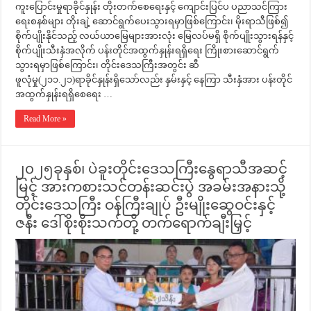
ကူးပြောင်းမှုရာခိုင်နှုန်း တိုးတက်စေရေးနှင့် ကျောင်းပြင်ပ ပညာသင်ကြား
ရေးစနစ်များ တိုးချဲ့ ဆောင်ရွက်ပေးသွားရမှာဖြစ်ကြောင်း၊ မိုးရာသီဖြစ်၍
စိုက်ပျိုးနိုင်သည့် လယ်ယာမြေများအားလုံး မြေလပ်မရှိ စိုက်ပျိုးသွားရန်နှင့်
စိုက်ပျိုးသီးနှံအလိုက် ပန်းတိုင်အထွက်နှုန်းရရှိရေး ကြိုးစားဆောင်ရွက်
သွားရမှာဖြစ်ကြောင်း၊ တိုင်းဒေသကြီးအတွင်း ဆီ
ဖူလုံမှု(၂၁၁.၂၁)ရာခိုင်နှုန်းရှိသော်လည်း နှမ်းနှင့် နေကြာ သီးနှံအား ပန်းတိုင်
အထွက်နှုန်းရရှိစေရေး …
Read More »
၂၀၂၅ခုနှစ်၊ ပဲခူးတိုင်းဒေသကြီးနွေရာသီအဆင့်
မြင့် အားကစားသင်တန်းဆင်းပွဲ အခမ်းအနားသို့
တိုင်းဒေသကြီး ဝန်ကြီးချုပ် ဦးမျိုးဆွေဝင်းနှင့်
ဇနီး ဒေါ်စိုးစိုးသက်တို့ တက်ရောက်ချီးမြှင့်