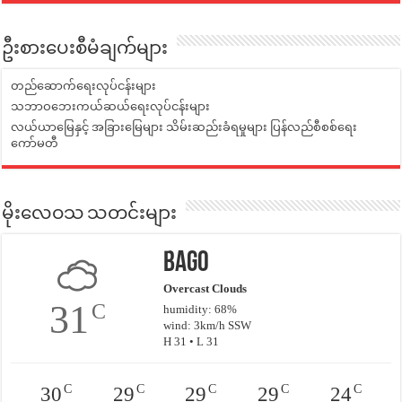
ဦးစားပေးစီမံချက်များ
တည်ဆောက်ရေးလုပ်ငန်းများ
သဘာဝဘေးကယ်ဆယ်ရေးလုပ်ငန်းများ
လယ်ယာမြေနှင့် အခြားမြေများ သိမ်းဆည်းခံရမှုများ ပြန်လည်စီစစ်ရေး
ကော်မတီ
မိုးလေဝသ သတင်းများ
Bago
Overcast Clouds
31
C
humidity: 68%
wind: 3km/h SSW
H 31 • L 31
C
C
C
C
C
30
29
29
29
24