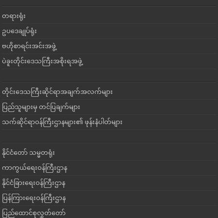
တရားရုံး
ဥပဒေချုပ်ရုံး
ဗဟိုစာရင်းအင်းအဖွဲ့
ပဲခူးတိုင်းဒေသကြီးအစိုးရအဖွဲ့
တိုင်းဒေသကြီးဆိုင်ရာအချက်အလက်များ
ပြည်သူများမှ တင်ပြချက်များ
သက်ဆိုင်ရာဝန်ကြီးဌာနများ၏ ဖုန်းနံပါတ်များ
နိုင်ငံတော် သမ္မတရုံး
ကာကွယ်ရေးဝန်ကြီးဌာန
နိုင်ငံခြားရေးဝန်ကြီးဌာန
ပြန်ကြားရေးဝန်ကြီးဌာန
ပြည်ထောင်စုလွှတ်တော်