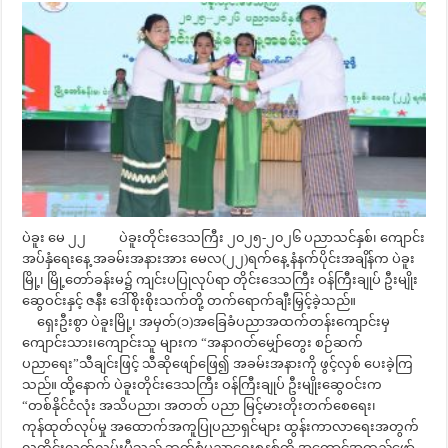
ပဲခူး မေ ၂၂ ပဲခူးတိုင်းဒေသကြီး ၂၀၂၅-၂၀၂၆ ပညာသင်နှစ်၊ ကျောင်း
အပ်နှံရေးနေ့ အခမ်းအနားအား မေလ(၂၂)ရက်နေ့ နံနက်ပိုင်းအချိန်က ပဲခူး
မြို့၊ မြို့တော်ခန်းမ၌ ကျင်းပပြုလုပ်ရာ တိုင်းဒေသကြီး ဝန်ကြီးချုပ် ဦးမျိုး
ဆွေဝင်းနှင့် ဇနီး ဒေါ်စိုးစိုးသက်တို့ တက်ရောက်ချီးမြှင့်ခဲ့သည်။
ရှေးဦးစွာ ပဲခူးမြို့၊ အမှတ်(၁)အခြေခံပညာအထက်တန်းကျောင်းမှ
ကျောင်းသား၊ကျောင်းသူ များက “အနာဂတ်မျှော်တွေး စဉ်ဆက်
ပညာရေး”သီချင်းဖြင့် သီဆိုဖျော်ဖြေ၍ အခမ်းအနားကို ဖွင့်လှစ် ပေးခဲ့ကြ
သည်။ ထို့နောက် ပဲခူးတိုင်းဒေသကြီး ဝန်ကြီးချုပ် ဦးမျိုးဆွေဝင်းက
“တစ်နိုင်ငံလုံး အသိပညာ၊ အတတ် ပညာ မြင့်မားတိုးတက်စေရေး၊
ကုန်ထုတ်လုပ်မှု အထောက်အကူပြုပညာရှင်များ ထွန်းကာလာရေးအတွက်
လူတိုင်းလက်လှမ်းမီသည့် ဘက်စုံပညာရေးစနစ်ကို အကောင်အထည်ဖော်