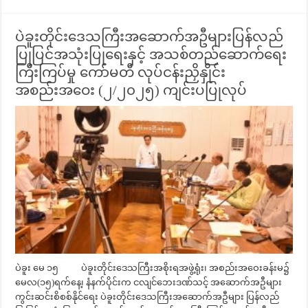
ပဲခူးတိုင်းဒေသကြီးအဆောက်အဦများပြန်လည်
ပြုပြင်အသုံးပြုရေးနှင့် အသစ်တည်ဆောက်ရေး
ကြီးကြပ်မှု ကော်မတီ လုပ်ငန်းညှိနှိုင်း
အစည်းအဝေး (၂/၂၀၂၅) ကျင်းပပြုလုပ်
ပဲခူး မေ ၁၅ ပဲခူးတိုင်းဒေသကြီးအစိုးရအဖွဲ့ရုံး၊ အစည်းအဝေးခန်းမ၌
မေလ(၁၅)ရက်နေ့၊ နံနက်ပိုင်းက ငလျင်ဘေးဒဏ်သင့် အဆောက်အဦများ
ကွင်းဆင်းစိစစ်နိုင်ရေး ပဲခူးတိုင်းဒေသကြီးအဆောက်အဦများ ပြန်လည်