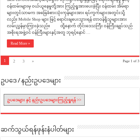
ဝန်ထမ်းများမှ ဝယ်ယူနေမှုတို့အား ကြည့်ရှုအားပေးခဲ့ပြီး ဝန်ထမ်း အိမ်ရာ
များတွင်သာမက အခြေခံစားသုံးကုန်များအား ရပ်ကွက်များအတွင်းသို့
လည်း Mobile Shop များ ဖြင့် ရောင်းချပေးသွားရန် တာဝန်ရှိသူများအား
လမ်းညွှန်မှာကြားခဲ့သည်။ ထို့နောက် တိုင်းဒေသကြီး ဝန်ကြီးချုပ်သည်
အစိုးရအဖွဲ့ဝင် ဝန်ကြီးများနှင့်အတူ ဘုရင့်နောင် …
Read More »
1
2
3
»
Page 1 of 3
ဥပဒေ / နည်းဥပဒေများ
ဥပဒေများ နှင့် နည်းဥပဒေများကြည့်ရှုရန် >>
ဆက်သွယ်ရန်ဖုန်းနံပါတ်များ