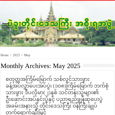
Home
/
2025
/
May
Monthly Archives:
May 2025
စတုတ္ထအကြိမ်မြောက် သစ်လွင်သားဖွား
ခန့်အပ်လွှာပေးအပ်ပွဲ၊ (၁၀၈)ကြိမ်မြောက် ဘက်စုံ
သားဖွား ဒီပလိုမာ(၂)နှစ် သင်တန်းသူများ၏
ဦးဆောင်းအပ်နှင်းပွဲနှင့် ပညာရည်ချွန်ဆုပေးပွဲ
အခမ်းအနားသို့ တိုင်းဒေသကြီး ဝန်ကြီးချုပ်
တက်ရောက်ချီးမြှင့်