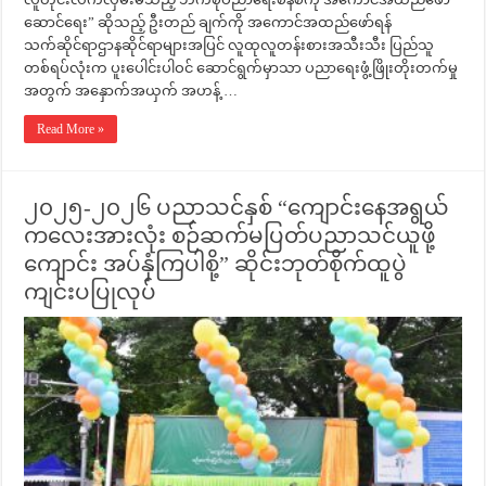
ဆောင်ရေး” ဆိုသည့် ဦးတည် ချက်ကို အကောင်အထည်ဖော်ရန်
သက်ဆိုင်ရာဌာနဆိုင်ရာများအပြင် လူထုလူတန်းစားအသီးသီး ပြည်သူ
တစ်ရပ်လုံးက ပူးပေါင်းပါဝင် ဆောင်ရွက်မှာသာ ပညာရေးဖွံ့ဖြိုးတိုးတက်မှု
အတွက် အနှောက်အယှက် အဟန့် …
Read More »
၂၀၂၅-၂၀၂၆ ပညာသင်နှစ် “ကျောင်းနေအရွယ်
ကလေးအားလုံး စဉ်ဆက်မပြတ်ပညာသင်ယူဖို့
ကျောင်း အပ်နှံကြပါစို့” ဆိုင်းဘုတ်စိုက်ထူပွဲ
ကျင်းပပြုလုပ်