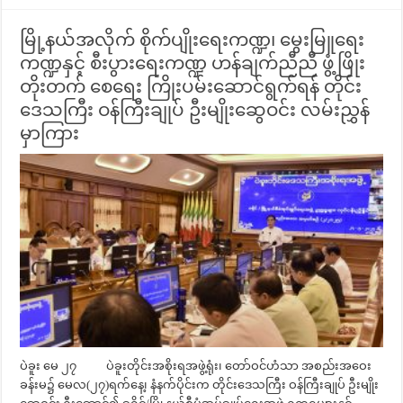
မြို့နယ်အလိုက် စိုက်ပျိုးရေးကဏ္ဍ၊ မွေးမြူရေး
ကဏ္ဍနှင့် စီးပွားရေးကဏ္ဍ ဟန်ချက်ညီညီ ဖွံ့ဖြိုး
တိုးတက် စေရေး ကြိုးပမ်းဆောင်ရွက်ရန် တိုင်း
ဒေသကြီး ဝန်ကြီးချုပ် ဦးမျိုးဆွေဝင်း လမ်းညွှန်
မှာကြား
ပဲခူး မေ ၂၇ ပဲခူးတိုင်းအစိုးရအဖွဲ့ရုံး၊ တော်ဝင်ဟံသာ အစည်းအဝေး
ခန်းမ၌ မေလ(၂၇)ရက်နေ့၊ နံနက်ပိုင်းက တိုင်းဒေသကြီး ဝန်ကြီးချုပ် ဦးမျိုး