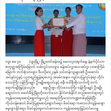
ပဲခူး မေ ၃၀ ပဲခူးမြို့၊ မြို့တော်ခန်းမ၌ မေလ(၃၀)ရက်နေ့၊ နံနက်ပိုင်းက
စတုတ္ထအကြိမ်မြောက် သစ်လွင်သားဖွား ခန့်အပ်လွှာပေးအပ်ပွဲ၊ (၁၀၈)ကြိမ်
မြောက် ဘက်စုံသားဖွား ဒီပလိုမာ(၂)နှစ် သင်တန်းသူများ၏ ဦးဆောင်း
အပ်နှင်းပွဲနှင့် ပညာရည်ချွန်ဆုပေးပွဲ အခမ်းအနား ကျင်းပပြုလုပ်ခဲ့ရာ တိုင်း
ဒေသကြီး ဝန်ကြီးချုပ် ဦးမျိုးဆွေဝင်းနှင့် ဇနီး ဒေါ်စိုးစိုးသက်တို့ တက်
ရောက်ချီးမြှင့်ခဲ့သည်။ ရှေးဦးစွာ တိုင်းဒေသကြီး ဝန်ကြီးချုပ် ဦးမျိုး
ဆွေဝင်းက ခေတ်မီဖွံ့ဖြိုးတိုးတက်သော နိုင်ငံတစ်နိုင်ငံ တည်ထောင်ရာတွင်
ကျန်းမာရေးစောင့်ရှောက်မှုသည် အရေးကြီးသောကဏ္ဍတစ်ခုဖြစ်ပြီး
ကိုယ်ဝန်ဆောင် မိခင်ပြုစုစောင့်ရှောက်ရေး၊ မိခင်ရော ကလေးပါကျန်းမာစွာ
မွေးဖွားနိုင်ရေး၊ မိခင်နှင့်မွေးကင်းစကလေး ကျန်းမာရေးမြှင့်တင်ပေးမှု