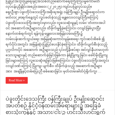
ပြုပြင်အသုံးပြုရေးနှင့်အသစ်တည်ဆောက်ရေးကြီးကြပ်မှုကော်မတီ
လုပ်ငန်းညှိနှိုင်းအစည်းအဝေး (၂/၂၀၂၅) ကျင်းပပြုလုပ်သည်။
ရှေးဦးစွာ ပဲခူးတိုင်းဒေသကြီးအစိုးရအဖွဲ့၊ ဝန်ကြီးချုပ် ဦးမျိုးဆွေဝင်းက
မတ်လ(၂၈)ရက်နေ့တွင် လှုပ်ခတ်ခဲ့သည့် မန္တလေးငလျင်ကြီးကြောင့်
ပဲခူးတိုင်းဒေသကြီးအတွင်းမှာလည်း လူသေဆုံးမှုနှင့် လမ်း/ တံတားအပါ
ဝင် အဆောက်အဦများလည်း ထိခိုက်မှုရှိခဲ့ကြောင်း၊ ငလျင်ဖြစ်ပွားပြီး
နောက်တစ်ရက်တွင် ရန်ကုန်-မန္တလေးအမြန်လမ်းမကြီး၌
လမ်းပန်းဆက်သွယ်ရေး အမြန်ဆုံးကောင်းမွန်စေရေး ကွင်းဆင်းစိစစ် ၍
ရက်ပိုင်းအတွင်း အမြန်ဆုံးပြုပြင်ပေးနိုင်ခဲ့ကြောင်း၊ ထိခိုက်ပျက်စီးခဲ့သည့်
ပုဂ္ဂလိကပိုင် အဆောက် အဦများသည် ၎င်းတို့နီးစပ်ရာ အင်ဂျင်နီယာမဟုတ်
သောသူများနှင့် တည်ဆောက်ခဲ့ခြင်းဖြစ်ကာ နံရံပြိုကျ ခြင်း၊ ခေါင်မိုးပြိုကျ
ခြင်းများကြောင့် လူသေဆုံးရခြင်းဖြစ်ကြောင်း၊ ပဲခူးတိုင်းဒေသကြီးအတွင်း
ငလျင်ဒဏ် ကြောင့် ပြိုကျ၊ ပျက်စီး၊ ထိခိုက်ခဲ့သည့် အဆောက်အဦများ
အား အချိန်နှင့်တစ်ပြေးညီ စစ်ဆေးခြင်း၊ မှတ်တမ်းဓါတ်ပုံရိုက်ကူး …
Read More »
ပဲခူးတိုင်းဒေသကြီး ဝန်ကြီးချုပ် ဦးမျိုးဆွေဝင်း
အပတ်စဉ် နိုင်ငံ့ဝန်ထမ်းအိမ်ရာများ၌ အခြေခံ
စားသုံးကုန်နှင့် အသား/ငါး/ဥ ဟင်းသီးဟင်းရွက်