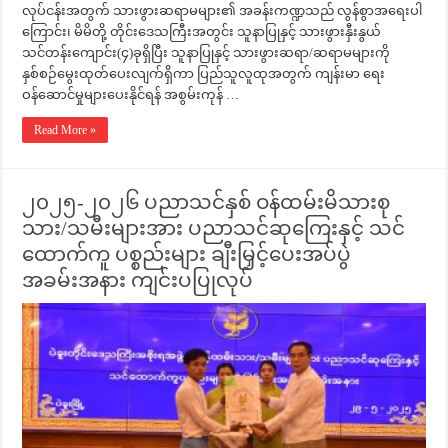
လုပ်ငန်းအတွက် သားဖွားဆရာမများ၏ အခန်းကဏ္ဍသည် လွန်စွာအရေးပါ
ကြောင်း၊ မိမိတို့ တိုင်းဒေသကြီးအတွင်း သူနာပြုနှင့် သားဖွားနှီးနွယ်
သင်တန်းကျောင်း(၄)ခုရှိပြီး သူနာပြုနှင့် သားဖွားဆရာ/ဆရာမများကို
နှစ်စဉ်မွေးထုတ်ပေးလျက်ရှိကာ ပြည်သူလူထုအတွက် ကျန်းမာ ရေး
ဝန်ဆောင်မှုများပေးနိုင်ရန် အစွမ်းကုန် …
Read More »
၂၀၂၅-၂၀၂၆ ပညာသင်နှစ် ဝန်ထမ်းမိသားစု
သား/သမီးများအား ပညာသင်ဆုကြေးနှင့် သင်
ထောက်ကူ ပစ္စည်းများ ချီးမြှင့်ပေးအပ်ပွဲ
အခမ်းအနား ကျင်းပပြုလုပ်