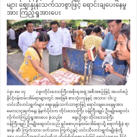
များ ဈေးနှုန်းသက်သာစွာဖြင့် ရောင်းချပေးနေမှု
အား ကြည့်ရှုအားပေး
ပဲခူး မေ ၁၄ ပဲခူးတိုင်းဒေသကြီးအစိုးရအဖွဲ့ အစီအစဉ်ဖြင့် အပတ်စဉ်
နိုင်ငံ့ဝန်ထမ်းအိမ်ရာများတွင် အခြေခံ စားသုံးကုန်နှင့် အသား/ ငါး/ဥ
ဟင်းသီးဟင်းရွက်များ ဈေးနှုန်းသက်သာစွာဖြင့် ရောင်းချပေးနေမှုအား
မေလ(၁၄)ရက်နေ့၊ နံနက်ပိုင်းက တိုင်းဒေသကြီး ဝန်ကြီးချုပ် ဦးမျိုးဆွေဝင်း
လိုက်လံကြည့်ရှုအားပေး ခဲ့သည်။ ရှေးဦးစွာ တိုင်းဒေသကြီး
ဝန်ကြီးချုပ် ဦးမျိုးဆွေဝင်းသည် ရှင်စောပုဝန်ထမ်းအိမ်ရာသို့ ရောက်ရှိခဲ့ ရာ
ဆန်၊ ဆီ၊ ကြက်သား၊ ဝက်သား၊ ကြက်ဥနှင့် ဟင်းသီးဟင်းရွက်မျိုးစုံတို့
အား လက်လီအဆင့်ဆင့်မရှိဘဲ တိုက်ရိုက်ဈေးနှုန်းဖြင့် ရောင်းချနေမှု နိုင်ငံ့