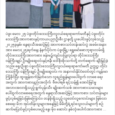
ပဲခူး မေလ ၂၅ ပဲခူးတိုင်းဒေသကြီးလူငယ်ရေးရာကော်မတီနှင့် ပဲခူးတိုင်း
ဒေသကြီးအားကစားနှင့်ကာယပညာဦးစီး ဌာနတို့ ပူးပေါင်းဖွင့်လှစ်သည့်
၂၀၂၅ခုနှစ်၊ နွေရာသီအဆင့်မြင့် အားကစားသင်တန်းဆင်းပွဲ အခမ်းအနား
အား မေလ(၂၅)ရက်နေ့၊ နံနက်ပိုင်းက ပဲခူးမြို့၊ ရွှေမော်ဓောဘုရားလမ်းရှိ
တိုင်းဒေသကြီးအားကစား ခန်းမ၌ကျင်းပပြုလုပ်ရာ တိုင်းဒေသကြီး
ဝန်ကြီးချုပ် ဦးမျိုးဆွေဝင်းနှင့်ဇနီး ဒေါ်စိုးစိုးသက်တို့ တက်ရောက် ချီးမြှင့်ခဲ့
သည်။ ရှေးဦးစွာ ပဲခူးတိုင်းဒေသကြီးလူငယ်ရေးရာကော်မတီ ဥက္ကဋ္ဌ၊ တိုင်း
ဒေသကြီး ဝန်ကြီးချုပ် ဦးမျိုးဆွေဝင်း က အနာဂတ်နိုင်ငံတော်တွင် ကျန်းမာ
ကြံ့ခိုင်ပြီး ထူးချွန်ထက်မြတ်သော လူရည်ချွန်များပေါ်ထွက် လာစေ ရေး
အတွက် အားကစားနည်းအလိုက် ဗီဇပါရမီ ရင့်သန်၍ အောင်မြင်မှု
အလားအလာရှိသည့် ရွက်ပုန်းသီး မျိုးဆက်သစ် အားကစားသမားများ
ပေါ်ထွက်လာစေရေးအတွက် နွေရာသီအဆင့်မြင့် အားကစား သင်တန်းများ
ဖွင့်လှစ်ရခြင်းဖြစ်‌ကြောင်း၊ တန်ဖိုးရှိသည့် လူတော်လူကောင်းများ ဖြစ်လာ
စေ‌ရေး မိဘ အုပ်ထိန်းသူများအနေဖြင့် မိမိတို့ရဲ့ရင်သွေးငယ်များကို စဉ်
ဆက်မပြတ်ဖွင့်လှစ်ပေးမည့် နွေ၊ မိုး၊ ဆောင်း နှစ်လုံးပေါက်အားကစား …