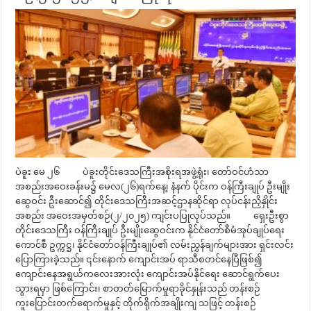
ပဲခူး မေ ၂၆ ပဲခူးတိုင်းဒေသကြီးအစိုးရအဖွဲ့ရုံး၊ တော်ဝင်ဟံသာ
အစည်းအဝေးခန်းမ၌ မေလ(၂၆)ရက်နေ့၊ နံနက် ပိုင်းက ဝန်ကြီးချုပ် ဦးမျိုး
ဆွေဝင်း ဦးဆောင်၍ တိုင်းဒေသကြီးအဆင့်ဌာနဆိုင်ရာ လုပ်ငန်းညှိနှိုင်း
အစည်း အဝေးအမှတ်စဉ်(၂/၂၀၂၅) ကျင်းပပြုလုပ်သည်။ ရှေးဦးစွာ
တိုင်းဒေသကြီး ဝန်ကြီးချုပ် ဦးမျိုးဆွေဝင်းက နိုင်ငံတော်စီမံအုပ်ချုပ်ရေး
ကောင်စီ ဥက္ကဋ္ဌ၊ နိုင်ငံတော်ဝန်ကြီးချုပ်၏ လမ်းညွှန်ချက်များအား ရှင်းလင်း
ပြောကြားခဲ့သည်။ ၎င်းနောက် ကျောင်းအပ် ရာသီစတင်နေပြီဖြစ်၍
ကျောင်းနေအရွယ်ကလေးအားလုံး ကျောင်းအပ်နိုင်ရေး ဆောင်ရွက်ပေး
သွားရမှာ ဖြစ်ကြောင်း၊ စာတတ်မြောက်မှုရာခိုင်နှုန်းသည် တန်းစဉ်
ကူးပြောင်းတက်ရောက်မှုနှင့် တိုက်ရိုက်အချိုးကျ သဖြင့် တန်းစဉ်