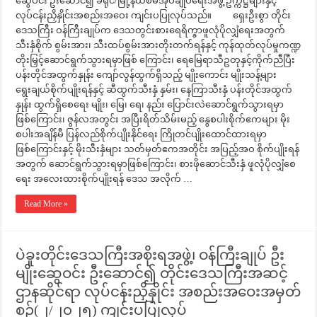
ဆွေဝင်း ဦးဆောင်၍ ခရိုင်/မြို့နယ်စီမံအုပ်ချုပ်ရေးအဖွဲ့ ဥက္ကဋ္ဌများနှင့်
လုပ်ငန်းညှိနှိုင်းအစည်းအဝေး ကျင်းပပြုလုပ်သည်။ ရှေးဦးစွာ တိုင်း
ဒေသကြီး ဝန်ကြီးချုပ်က ဒေသတွင်းစားရေရိက္ခာဖူလုံပိုလျှံရေးအတွက်
သီးနှံစိုက် စွမ်းအား၊ သီးထပ်စွမ်းအားတိုးတက်ရန်နှင့် ကုန်ထုတ်လုပ်မှုကဏ္ဍ
တိုးမြှင့်ဆောင်ရွက်သွားရမှာဖြစ် ကြောင်း၊ ရေမြေရာသီဥတုနှင့်ကိုက်ညီပြီး
ပန်းတိုင်အထွက်နှုန်း ကျော်လွန်ထွက်ရှိသည့် မျိုးကောင်း မျိုးသန့်များ
ရွေးချယ်စိုက်ပျိုးရန်နှင့် ဆီထွက်သီးနှံ နှမ်း၊ နေကြာသီးနှံ ပန်းတိုင်အထွက်
နှုန်း ထွက်ရှိစေရေး မျိုး၊ မြေ၊ ရေ၊ နည်း ပြောင်းလဲဆောင်ရွက်သွားရမှာ
ဖြစ်ကြောင်း၊ ဇွန်လအတွင်း အပြီးရိတ်သိမ်းမည့် နွေစပါးစိုက်ဧကများ မိုး
စပါးအချိန်မီ ပြန်လည်စိုက်ပျိုးနိုင်ရေး ကြိုတင်ပျိုးထောင်ထားရမှာ
ဖြစ်ကြောင်းနှင့် မိုးသီးနှံများ သတ်မှတ်ဧကအတိုင်း အပြည့်အဝ စိုက်ပျိုးရန်
အတွက် ဆောင်ရွက်သွားရမှာဖြစ်ကြောင်း၊ စားဖိုဆောင်သီးနှံ ဖူလုံပိုလျှံစေ
ရေး အလေးထားစိုက်ပျိုးရန် ဒေသ အလိုက် …
Read More »
ပဲခူးတိုင်းဒေသကြီးအစိုးရအဖွဲ့၊ ဝန်ကြီးချုပ် ဦး
မျိုးဆွေဝင်း ဦးဆောင်၍ တိုင်းဒေသကြီးအဆင့်
ဌာနဆိုင်ရာ လုပ်ငန်းညှိနှိုင်း အစည်းအဝေးအမှတ်
စဉ်(၂/၂၀၂၅) ကျင်းပပြုလုပ်