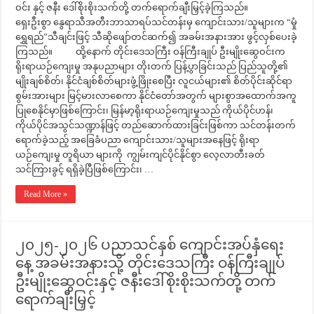
ဝင်း နှင့် ဇနီး ဒေါ်စိုးစိုးသက်တို့ တက်ရောက်ချီးမြှင့်ခဲ့ကြသည်။
ရှေးဦးစွာ နွေရာသီအတီးဘာသာရပ်သင်တန်းမှ ကျောင်းသား/သူများက “မှုံ
ရွှေရည်”သီချင်းဖြင့် သီဆိုဖျော်တင်ဆက်၍ အခမ်းအနားအား ဖွင့်လှစ်ပေးခဲ့
ကြသည်။ ထို့နောက် တိုင်းဒေသကြီး ဝန်ကြီးချုပ် ဦးမျိုးဆွေဝင်းက
ရိုးရာယဉ်ကျေးမှု အနုပညာများ တိုးတက် ပြန့်ပွာခြင်းသည် ပြည်သူတို့၏
မျိုးချစ်စိတ်၊ နိုင်ငံချစ်စိတ်များဖွံ့ဖြိုးစေပြီး လူငယ်များ၏ စိတ်ပိုင်းဆိုင်ရာ
စွမ်းအားများ မြင့်မားလာစေကာ နိုင်ငံတော်အတွက် များစွာအထောက်အကူ
ပြုစေနိုင်မှာဖြစ်ကြောင်း၊ မြန်မာ့ရိုးရာယဉ်ကျေးမှုသည် ကိုယ်ပိုင်ဟန်၊
ကိုယ်ပိုင်အသွင်သဏ္ဍာန်ဖြင့် တည်ဆောက်ထားခြင်းဖြစ်ကာ သင်တန်းတက်
ရောက်ခဲ့သည့် အခြေခံပညာ ကျောင်းသား/သူများအနေဖြင့် ရိုးရာ
ယဉ်ကျေးမှု တူရိယာ များကို ကျွမ်းကျင်ပိုင်နိုင်စွာ လေ့လာတီးခတ်
သင်ကြားခွင့် ရရှိခဲ့ပြီဖြစ်ကြောင်း၊ …
Read More »
၂၀၂၅-၂၀၂၆ ပညာသင်နှစ် ကျောင်းအပ်နှံရေး
နေ့ အခမ်းအနားသို့ တိုင်းဒေသကြီး ဝန်ကြီးချုပ်
ဦးမျိုးဆွေဝင်းနှင့် ဇနီးဒေါ်စိုးစိုးသက်တို့ တက်
ရောက်ချီးမြှင့်