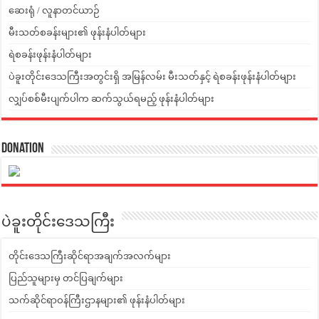
ဆေးရုံ / လူနာတင်ယာဉ်
မီးသတ်စခန်းများ၏ ဖုန်းနံပါတ်များ
ရဲစခန်းဖုန်းနံပါတ်များ
ပဲခူးတိုင်းဒေသကြီးအတွင်းရှိ အမြန်လမ်း မီးသတ်နှင့် ရဲစခန်းဖုန်းနံပါတ်များ
လျှပ်စစ်မီးပျက်ပါက ဆက်သွယ်ရမည့် ဖုန်းနံပါတ်များ
Donation
ပဲခူးတိုင်းဒေသကြီး
တိုင်းဒေသကြီးဆိုင်ရာအချက်အလက်များ
ပြည်သူများမှ တင်ပြချက်များ
သက်ဆိုင်ရာဝန်ကြီးဌာနများ၏ ဖုန်းနံပါတ်များ