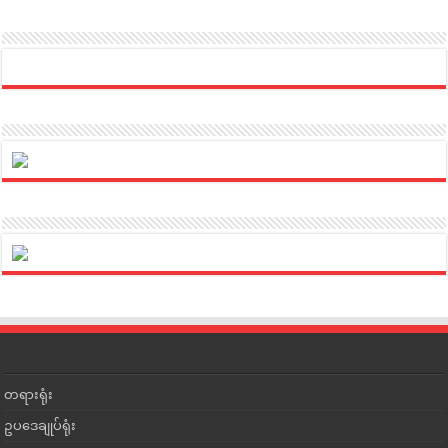
တရားရုံး
ဥပဒေချုပ်ရုံး