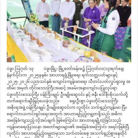
ပဲခူး ဩဂုတ် ၁၃ ပဲခူးမြို့၊ မြို့တော်ခန်းမ၌ ဩဂုတ်လ(၁၃)ရက်နေ့၊
နံနက်ပိုင်းက ၂၀၂၅ခုနှစ်၊ အာဟာရဖွံ့ဖြိုးရေး ရက်သတ္တပတ်များနှင့်
၂၀၂၅-၂၀၂၆ ပညာသင်နှစ် ကျောင်းကျန်းမာရေး သီတင်းပတ်လှုပ်ရှားမှု အ
ထိမ်း အမှတ် တိုင်းဒေသကြီးအဆင့် အခမ်းအနားကျင်းပပြုလုပ်ရာ
ပဲခူးတိုင်းဒေသကြီး ဝန်ကြီးချုပ် ဦးမျိုးဆွေဝင်း နှင့် ဇနီး ဒေါ်စိုးစိုးသက်တို့
တက်ရောက်ချီးမြှင့်ပေးခဲ့သည်။ ရှေးဦးစွာ ပဲခူးတိုင်းဒေသကြီး
အစိုးရအဖွဲ့ ဝန်ကြီးချုပ် ဦးမျိုးဆွေဝင်းက လူတိုင်း သက်ရှည်ကျန်းမာ ပြီး
ရောဂါဘယကင်းရှင်းရေးအတွက် အာဟာရပြည့်ဝမျှတဖို့သည် အဓိက
အခြေခံကျသည့် လိုအပ်ချက် ဖြစ်ကြောင်း၊ အာဟာရချို့တဲ့ခြင်းသည်
ကျန်းမာရေးပြဿနာ အတော်များများ၏ အခြေခံအကြောင်း အရင်းဖြစ်ပြီ
လူတိုင်း အာဟာရပြည့်ဝမျှတမှသာ သက်တမ်းစေ့ အသက်ရှည်စွာနေထိုင်