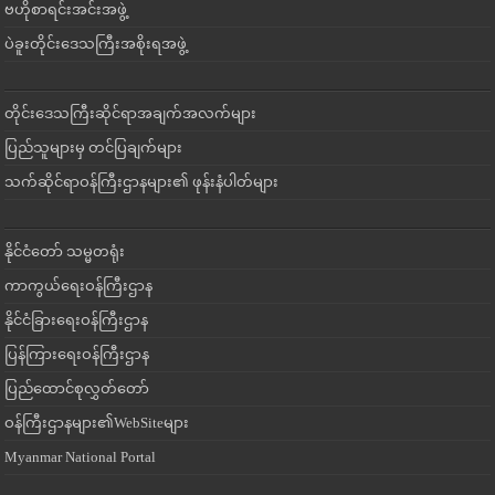
ဗဟိုစာရင်းအင်းအဖွဲ့
ပဲခူးတိုင်းဒေသကြီးအစိုးရအဖွဲ့
တိုင်းဒေသကြီးဆိုင်ရာအချက်အလက်များ
ပြည်သူများမှ တင်ပြချက်များ
သက်ဆိုင်ရာဝန်ကြီးဌာနများ၏ ဖုန်းနံပါတ်များ
နိုင်ငံတော် သမ္မတရုံး
ကာကွယ်ရေးဝန်ကြီးဌာန
နိုင်ငံခြားရေးဝန်ကြီးဌာန
ပြန်ကြားရေးဝန်ကြီးဌာန
ပြည်ထောင်စုလွှတ်တော်
ဝန်ကြီးဌာနများ၏WebSiteများ
Myanmar National Portal