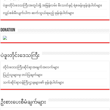
ပဲခူးတိုင်းဒေသကြီးအတွင်းရှိ အမြန်လမ်း မီးသတ်နှင့် ရဲစခန်းဖုန်းနံပါတ်များ
လျှပ်စစ်မီးပျက်ပါက ဆက်သွယ်ရမည့် ဖုန်းနံပါတ်များ
Donation
ပဲခူးတိုင်းဒေသကြီး
တိုင်းဒေသကြီးဆိုင်ရာအချက်အလက်များ
ပြည်သူများမှ တင်ပြချက်များ
သက်ဆိုင်ရာဝန်ကြီးဌာနများ၏ ဖုန်းနံပါတ်များ
ဦးစားပေးစီမံချက်များ