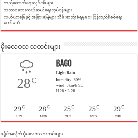
တည်ဆောက်ရေးလုပ်ငန်းများ
သဘာဝဘေးကယ်ဆယ်ရေးလုပ်ငန်းများ
လယ်ယာမြေနှင့် အခြားမြေများ သိမ်းဆည်းခံရမှုများ ပြန်လည်စီစစ်ရေး
ကော်မတီ
မိုးလေဝသ သတင်းများ
Bago
Light Rain
28
C
humidity: 80%
wind: 3km/h SE
H 28 • L 28
C
C
C
C
C
29
28
25
25
29
SUN
MON
TUE
WED
THU
ခရိုင်အလိုက် မိုးလေဝသ သတင်းများ