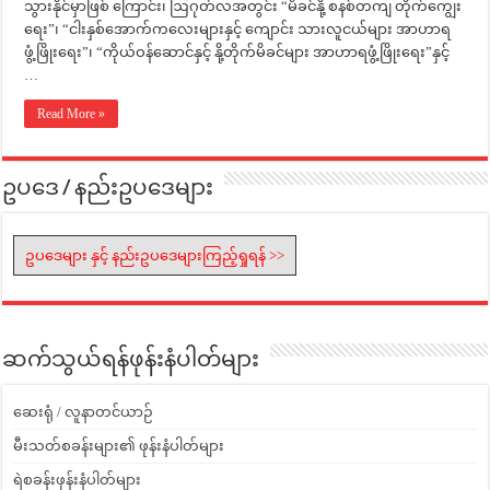
သွားနိုင်မှာဖြစ် ကြောင်း၊ ဩဂုတ်လအတွင်း “မိခင်နို့ စနစ်တကျ တိုက်ကျွေး
ရေး”၊ “ငါးနှစ်အောက်ကလေးများနှင့် ကျောင်း သားလူငယ်များ အာဟာရ
ဖွံ့ဖြိုးရေး”၊ “ကိုယ်ဝန်ဆောင်နှင့် နို့တိုက်မိခင်များ အာဟာရဖွံ့ဖြိုးရေး”နှင့်
…
Read More »
ဥပဒေ / နည်းဥပဒေများ
ဥပဒေများ နှင့် နည်းဥပဒေများကြည့်ရှုရန် >>
ဆက်သွယ်ရန်ဖုန်းနံပါတ်များ
ဆေးရုံ / လူနာတင်ယာဉ်
မီးသတ်စခန်းများ၏ ဖုန်းနံပါတ်များ
ရဲစခန်းဖုန်းနံပါတ်များ