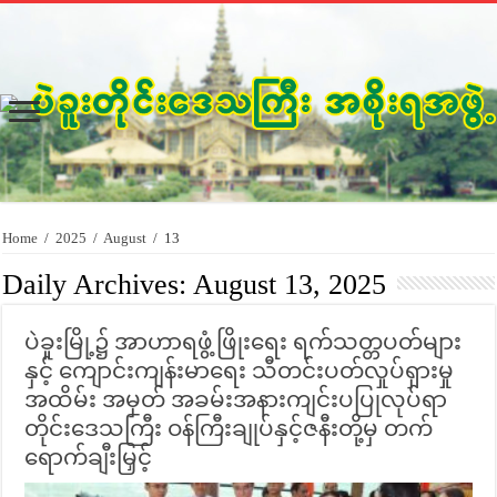
Home
/
2025
/
August
/
13
Daily Archives:
August 13, 2025
ပဲခူးမြို့၌ အာဟာရဖွံ့ဖြိုးရေး ရက်သတ္တပတ်များ
နှင့် ကျောင်းကျန်းမာရေး သီတင်းပတ်လှုပ်ရှားမှု
အထိမ်း အမှတ် အခမ်းအနားကျင်းပပြုလုပ်ရာ
တိုင်းဒေသကြီး ဝန်ကြီးချုပ်နှင့်ဇနီးတို့မှ တက်
ရောက်ချီးမြှင့်