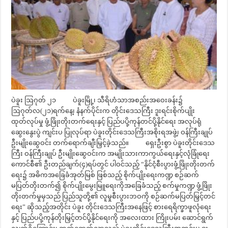
ပဲခူး ဩဂုတ် ၂၁ ပဲခူးမြို့၊ သီရိဟံသာအစည်းအဝေးခန်း၌
ဩဂုတ်လ(၂၁)ရက်နေ့၊ နံနက်ပိုင်းက တိုင်းဒေသကြီး ဒူးရင်းစိုက်ပျိုး
ထုတ်လုပ်မှု ဖွံ့ဖြိုးတိုးတက်ရေးနှင့် ပြည်ပပို့ကုန်တင်ပို့နိုင်ရေး အလုပ်ရုံ
ဆွေးနွေးပွဲ ကျင်းပ ပြုလုပ်ရာ ပဲခူးတိုင်းဒေသကြီးအစိုးရအဖွဲ့၊ ဝန်ကြီးချုပ်
ဦးမျိုးဆွေဝင်း တက်ရောက်ချီးမြှင့်ခဲ့သည်။ ရှေးဦးစွာ ပဲခူးတိုင်းဒေသ
ကြီး ဝန်ကြီးချုပ် ဦးမျိုးဆွေဝင်းက အမျိုးသားကာကွယ်ရေးနှင့်လုံခြုံရေး
ကောင်စီ၏ ဦးတည်ချက်(၄)ရပ်တွင် ပါဝင်သည့် “နိုင်ငံ့စီးပွားဖွံ့ဖြိုးတိုးတက်
ရေး၌ အဓိကအခြေခံအုတ်မြစ် ဖြစ်သည့် စိုက်ပျိုးရေးကဏ္ဍ စဉ်ဆက်
မပြတ်တိုးတက်၍ စိုက်ပျိုးမွေးမြူရေးကိုအခြေခံသည့် စက်မှုကဏ္ဍ ဖွံ့ဖြိုး
တိုးတက်မှုမှသည် ပြည်သူတို့၏ လူမှုစီးပွားဘဝကို စဉ်ဆက်မပြတ်မြှင့်တင်
ရေး” ဆိုသည့်အတိုင်း ပဲခူး တိုင်းဒေသကြီးအနေဖြင့် စားရေရိက္ခာဖူလုံရေး
နှင့် ပြည်ပပို့ကုန်တိုးမြှင့်တင်ပို့နိုင်ရေးကို အလေးထား ကြိုးပမ်း ဆောင်ရွက်