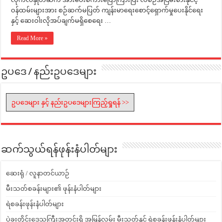
ဝန်ထမ်းများအား စဉ်ဆက်မပြတ် ကျန်းမာရေးစောင့်ရှောက်မှုပေးနိုင်ရေး
နှင့် ဆေးဝါးလိုအပ်ချက်မရှိစေရေး …
Read More »
ဥပဒေ / နည်းဥပဒေများ
ဥပဒေများ နှင့် နည်းဥပဒေများကြည့်ရှုရန် >>
ဆက်သွယ်ရန်ဖုန်းနံပါတ်များ
ဆေးရုံ / လူနာတင်ယာဉ်
မီးသတ်စခန်းများ၏ ဖုန်းနံပါတ်များ
ရဲစခန်းဖုန်းနံပါတ်များ
ပဲခူးတိုင်းဒေသကြီးအတွင်းရှိ အမြန်လမ်း မီးသတ်နှင့် ရဲစခန်းဖုန်းနံပါတ်များ