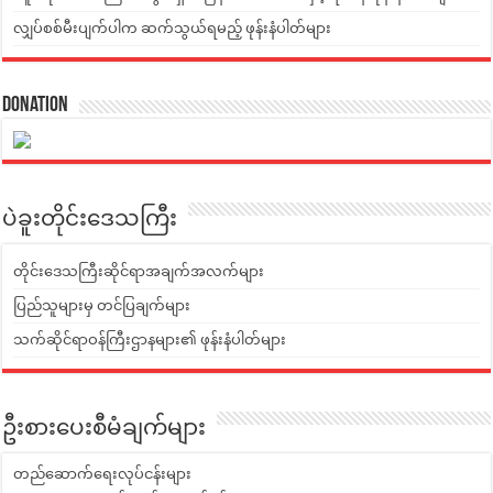
လျှပ်စစ်မီးပျက်ပါက ဆက်သွယ်ရမည့် ဖုန်းနံပါတ်များ
Donation
ပဲခူးတိုင်းဒေသကြီး
တိုင်းဒေသကြီးဆိုင်ရာအချက်အလက်များ
ပြည်သူများမှ တင်ပြချက်များ
သက်ဆိုင်ရာဝန်ကြီးဌာနများ၏ ဖုန်းနံပါတ်များ
ဦးစားပေးစီမံချက်များ
တည်ဆောက်ရေးလုပ်ငန်းများ