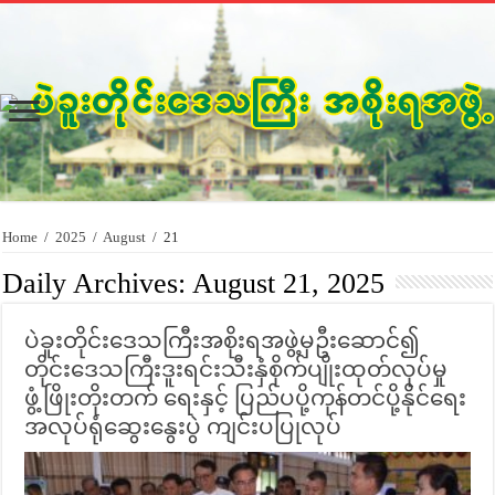
Home
/
2025
/
August
/
21
Daily Archives:
August 21, 2025
ပဲခူးတိုင်းဒေသကြီးအစိုးရအဖွဲ့မှဦးဆောင်၍
တိုင်းဒေသကြီးဒူးရင်းသီးနှံစိုက်ပျိုးထုတ်လုပ်မှု
ဖွံ့ဖြိုးတိုးတက် ရေးနှင့် ပြည်ပပို့ကုန်တင်ပို့နိုင်ရေး
အလုပ်ရုံဆွေးနွေးပွဲ ကျင်းပပြုလုပ်