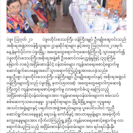
ပဲခူး ဩဂုတ် ၂၁ ပဲခူးတိုင်းဒေသကြီး ဝန်ကြီးချုပ် ဦးမျိုးဆွေဝင်းသည်
အစိုးရအဖွဲ့တာဝန်ရှိသူများ၊ ဌာနဆိုင်ရာများ နှင့်အတူ ဩဂုတ်လ(၂၁)ရက်
နေ့ နံနက်ပိုင်းက ပဲခူးမြို့၊ အထွေထွေရောဂါကုဆေးရုံကြီးသို့ သွားရောက်၍
ပဲခူးတိုင်းဒေသကြီးအစိုးရအဖွဲ့၏ ဦးဆောင်လမ်းညွှန်မှုဖြင့် (၃၃)ကြိမ်
မြောက် လစဉ်အငြိမ်းစားနိုင်ငံ့ ဝန်ထမ်းများ ကျန်းမာရေးစောင့်ရှောက်မှု
ဆောင်ရွက်ပေးနေမှုအပေါ် သွားရောက်ကြည့်ရှုအားပေးခဲ့သည်။
ရှေးဦးစွာ ပဲခူးတိုင်းဒေသကြီး ဝန်ကြီးချုပ် ဦးမျိုးဆွေဝင်းနှင့် အစိုးရအဖွဲ့ဝင်
ဝန်ကြီးများတို့သည် ပဲခူးမြို့ ခုတင်(၅၀၀)ဆံ့ အထွေထွေရောဂါကုဆေးရုံ
ကြီးတွင် ကျန်းမာရေးစောင့်ရှောက်မှု လာရောက်ခံယူ နေကြသည့်
အငြိမ်းစားနိုင်ငံ့ဝန်ထမ်းများအား ကျန်းမာရေးဝန်ထမ်းများက စမ်းသပ်
စစ်ဆေးကုသပေးနေမှု၊ ဌာနဆိုင်ရာများ၊ မြို့မိမြို့ဖများ၊ လူမှုရေး
အသင်းအဖွဲ့များနှင့် ပရဟိတအဖွဲ့အစည်းများမှ ပူးပေါင်းပါဝင် ကူညီ
ဆောင်ရွက်ပေးနေမှုနှင့် ရေသန့်၊ ကော်ဖီနှင့် အာဟာရမုန့်များ အခမဲ့တိုက်
ကျွေးနေမှုများအား လိုက်လံကြည့်ရှု့ခဲ့ပြီး ကျန်းမာရေးစောင့်ရှောက်မှု လာ
ရောက်ခံယူကြသည့် အငြိမ်းစားနိုင်ငံ့ဝန်ထမ်းများ အား ရင်းရင်းနှီးနှီး
လိုက်လံနှုတ်ဆက် အားပေးစကားပြောကြားပြီး လစဉ်အငြိမ်းစားနိုင်ငံ့