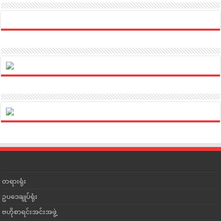
တရားရုံး
ဥပဒေချုပ်ရုံး
ဗဟိုစာရင်းအင်းအဖွဲ့