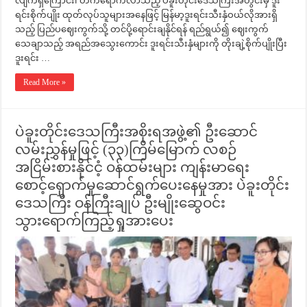
လျက်ရှိကြောင်း၊ တက်ရောက်လာသည့် ပဲခူးတိုင်းဒေသကြီးအတွင်းမှ ဒူး
ရင်းစိုက်ပျိုး ထုတ်လုပ်သူများအနေဖြင့် မြန်မာ့ဒူးရင်းသီးနှံဝယ်လိုအားရှိ
သည့် ပြည်ပဈေးကွက်သို့ တင်ပို့ရောင်းချနိုင်ရန် ရည်ရွယ်၍ ဈေးကွက်
သေချာသည့် အရည်အသွေးကောင်း ဒူးရင်းသီးနှံများကို တိုးချဲ့စိုက်ပျိုးပြီး
ဒူးရင်း …
Read More »
ပဲခူးတိုင်းဒေသကြီးအစိုးရအဖွဲ့၏ ဦးဆောင်
လမ်းညွှန်မှုဖြင့် (၃၃)ကြိမ်မြောက် လစဉ်
အငြိမ်းစားနိုင်ငံ့ ဝန်ထမ်းများ ကျန်းမာရေး
စောင့်ရှောက်မှုဆောင်ရွက်ပေးနေမှုအား ပဲခူးတိုင်း
ဒေသကြီး ဝန်ကြီးချုပ် ဦးမျိုးဆွေဝင်း
သွားရောက်ကြည့်ရှုအားပေး