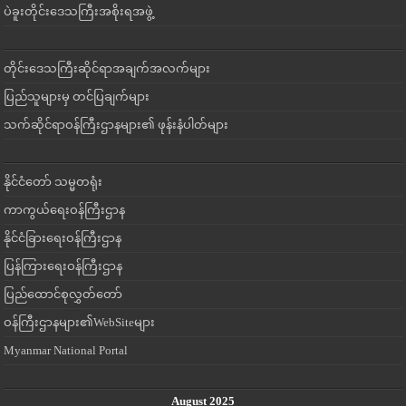
ပဲခူးတိုင်းဒေသကြီးအစိုးရအဖွဲ့
တိုင်းဒေသကြီးဆိုင်ရာအချက်အလက်များ
ပြည်သူများမှ တင်ပြချက်များ
သက်ဆိုင်ရာဝန်ကြီးဌာနများ၏ ဖုန်းနံပါတ်များ
နိုင်ငံတော် သမ္မတရုံး
ကာကွယ်ရေးဝန်ကြီးဌာန
နိုင်ငံခြားရေးဝန်ကြီးဌာန
ပြန်ကြားရေးဝန်ကြီးဌာန
ပြည်ထောင်စုလွှတ်တော်
ဝန်ကြီးဌာနများ၏WebSiteများ
Myanmar National Portal
August 2025