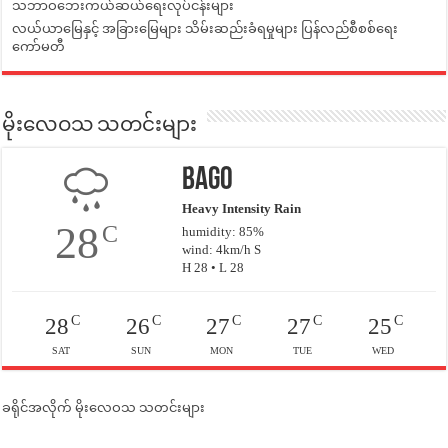
သဘာဝဘေးကယ်ဆယ်ရေးလုပ်ငန်းများ
လယ်ယာမြေနှင့် အခြားမြေများ သိမ်းဆည်းခံရမှုများ ပြန်လည်စီစစ်ရေး
ကော်မတီ
မိုးလေဝသ သတင်းများ
Bago
Heavy Intensity Rain
28
C
humidity: 85%
wind: 4km/h S
H 28 • L 28
C
C
C
C
C
28
26
27
27
25
SAT
SUN
MON
TUE
WED
ခရိုင်အလိုက် မိုးလေဝသ သတင်းများ