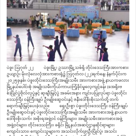
ပဲခူး ဩဂုတ် ၂၂ ပဲခူးမြို့၊ ဥဿာမြို့သစ်ရှိ တိုင်းဒေသကြီးအားကစား
ဥယျာဉ်၊ မိုးလုံလေလုံအားကစားရုံ၌ ဩဂုတ်လ (၂၂)ရက်နေ့၊ နံနက်ပိုင်းက
၂၀၂၅ခုနှစ်၊ ပဲခူးတိုင်းဒေသကြီးအမျိုးသမီး အားကစားအဖွဲ့ နာယကဖလား
မြို့နယ်ပေါင်းစုံ အမျိုးသမီးကိုယ်ကာယကြံ့ခိုင်မှုလေ့ကျင့်ခန်း (အေရိုးဗ
စ်)ပြိုင်ပွဲဗိုလ်လုပွဲနှင့် ဆုချီးမြှင့်ပွဲ အခမ်းအနား ကျင်းပပြုလုပ်ရာ ပဲခူးတိုင်း
ဒေသကြီး ဝန်ကြီးချုပ် ဦးမျိုးဆွေဝင်းနှင့် ဇနီး‌ဒေါ်စိုးစိုးသက်တို့ တက်
ရောက်ချီးမြှင့်ပေးခဲ့သည်။ ရှေးဦးစွာ ပဲခူးတိုင်းဒေသကြီး ဝန်ကြီးချုပ်
ဦးမျိုးဆွေဝင်းနှင့် ပဲခူးတိုင်းဒေသကြီးအမျိုးသမီး အားကစားအဖွဲ့ နာယက
ဒေါ်စိုးစိုးသက်၊ အစိုးရအဖွဲ့ဝင် ဝန်ကြီးများ၊ အမျိုးသမီးအားကစားအဖွဲ့
အဖွဲ့ဝင်များ၊ တိုင်းဒေသကြီး၊ ခရိုင်၊ မြို့နယ်အဆင့်ဌာနဆိုင်ရာများ၊
ကျောင်းသား၊ ကျောင်းသူများက အသင်းလိုက်(၉)ဦးပြိုင်ပွဲ၊ အသင်း