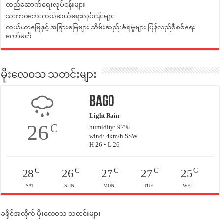
တည်ဆောက်ရေးလုပ်ငန်းများ
သဘာဝဘေးကယ်ဆယ်ရေးလုပ်ငန်းများ
လယ်ယာမြေနှင့် အခြားမြေများ သိမ်းဆည်းခံရမှုများ ပြန်လည်စီစစ်ရေး
ကော်မတီ
မိုးလေဝသ သတင်းများ
Bago
Light Rain
26
C
humidity: 97%
wind: 4km/h SSW
H 26 • L 26
C
C
C
C
C
28
26
27
27
25
SAT
SUN
MON
TUE
WED
ခရိုင်အလိုက် မိုးလေဝသ သတင်းများ