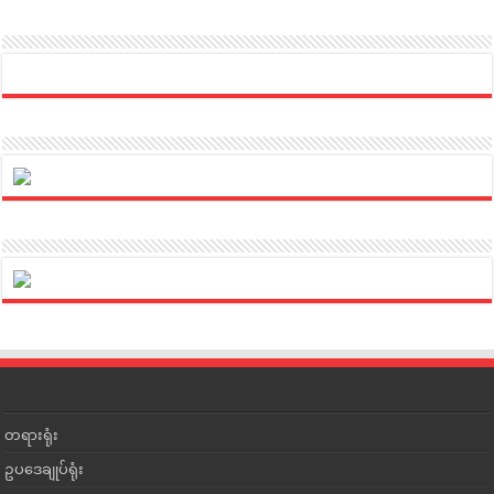
တရားရုံး
ဥပဒေချုပ်ရုံး