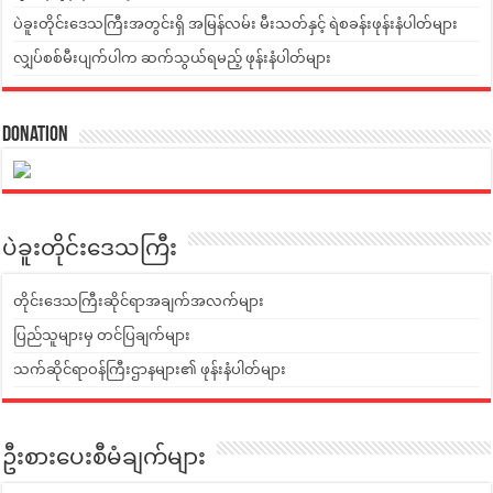
ပဲခူးတိုင်းဒေသကြီးအတွင်းရှိ အမြန်လမ်း မီးသတ်နှင့် ရဲစခန်းဖုန်းနံပါတ်များ
လျှပ်စစ်မီးပျက်ပါက ဆက်သွယ်ရမည့် ဖုန်းနံပါတ်များ
Donation
ပဲခူးတိုင်းဒေသကြီး
တိုင်းဒေသကြီးဆိုင်ရာအချက်အလက်များ
ပြည်သူများမှ တင်ပြချက်များ
သက်ဆိုင်ရာဝန်ကြီးဌာနများ၏ ဖုန်းနံပါတ်များ
ဦးစားပေးစီမံချက်များ