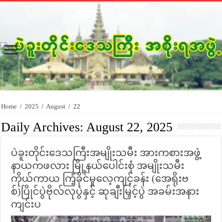
Home
/
2025
/
August
/
22
Daily Archives:
August 22, 2025
ပဲခူးတိုင်းဒေသကြီးအမျိုးသမီး အားကစားအဖွဲ့
နာယကဖလား မြို့နယ်ပေါင်းစုံ အမျိုးသမီး
ကိုယ်ကာယ ကြံ့ခိုင်မှုလေ့ကျင့်ခန်း (အေရိုးဗ
စ်)ပြိုင်ပွဲဗိုလ်လုပွဲနှင့် ဆုချီးမြှင့်ပွဲ အခမ်းအနား
ကျင်းပ