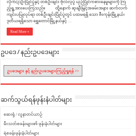
လိုက်(၃)ဦးပြိုင်ပွဲနှင့် တစ်ဦးချင်း ဗိုလ်လုပွဲ ယှဉ်ပြိုင်ကစားနေမှုများကို ကြ
ည့်ရှု့အားပေးကြသည်။ ထို့နောက် ဆုချီးမြှင့်အခမ်းအနား ဆက်လက်
ကျင်းပပြုလုပ်ရာ တစ်ဦးချင်းပြိုင်ပွဲတွင် ပထမရရှိ သော ဇီးကုန်းမြို့နယ်၊
ဒုတိယရရှိသော ရွှေတောင်မြို့နယ်နှင့် …
Read More »
ဥပဒေ / နည်းဥပဒေများ
ဥပဒေများ နှင့် နည်းဥပဒေများကြည့်ရှုရန် >>
ဆက်သွယ်ရန်ဖုန်းနံပါတ်များ
ဆေးရုံ / လူနာတင်ယာဉ်
မီးသတ်စခန်းများ၏ ဖုန်းနံပါတ်များ
ရဲစခန်းဖုန်းနံပါတ်များ