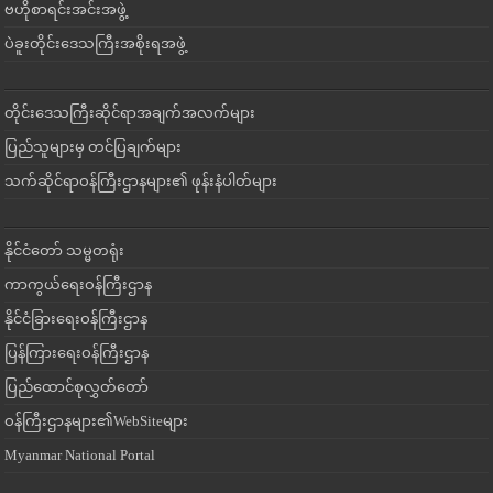
ဗဟိုစာရင်းအင်းအဖွဲ့
ပဲခူးတိုင်းဒေသကြီးအစိုးရအဖွဲ့
တိုင်းဒေသကြီးဆိုင်ရာအချက်အလက်များ
ပြည်သူများမှ တင်ပြချက်များ
သက်ဆိုင်ရာဝန်ကြီးဌာနများ၏ ဖုန်းနံပါတ်များ
နိုင်ငံတော် သမ္မတရုံး
ကာကွယ်ရေးဝန်ကြီးဌာန
နိုင်ငံခြားရေးဝန်ကြီးဌာန
ပြန်ကြားရေးဝန်ကြီးဌာန
ပြည်ထောင်စုလွှတ်တော်
ဝန်ကြီးဌာနများ၏WebSiteများ
Myanmar National Portal