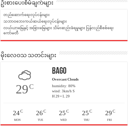
ဦးစားပေးစီမံချက်များ
တည်ဆောက်ရေးလုပ်ငန်းများ
သဘာဝဘေးကယ်ဆယ်ရေးလုပ်ငန်းများ
လယ်ယာမြေနှင့် အခြားမြေများ သိမ်းဆည်းခံရမှုများ ပြန်လည်စီစစ်ရေး
ကော်မတီ
မိုးလေဝသ သတင်းများ
Bago
Overcast Clouds
29
C
humidity: 80%
wind: 3km/h S
H 29 • L 29
C
C
C
C
C
24
26
25
25
29
MON
TUE
WED
THU
FRI