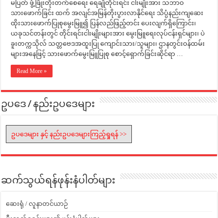
မပြတ် ဖွံ့ဖြိုးတိုးတက်စေရေး ရေချိုတိုင်းရင်း ငါးမျိုးအား သဘာဝ
သားဖောက်ခြင်း ထက် အလျင်အမြန်တိုးပွားလာနိုင်ရေး သိပ္ပံနည်းကျဆေး
ထိုးသားဖောက်ပြုစုမွေးမြူ၍ ပြန်လည်ဖြည့်တင်း ပေးလျက်ရှိကြောင်း၊
ယခုသင်တန်းတွင် တိုင်းရင်းငါးမျိုးများအား မွေးမြူရေးလုပ်ငန်းရှင်များ၊ ပဲ
ခူးတက္ကသိုလ် သတ္တဗေဒအထူးပြု ကျောင်းသား/သူများ၊ ဌာနတွင်းဝန်ထမ်း
များအနေဖြင့် သားဖောက်မွေးမြူပြုစု စောင့်ရှောက်ခြင်းဆိုင်ရာ …
Read More »
ဥပဒေ / နည်းဥပဒေများ
ဥပဒေများ နှင့် နည်းဥပဒေများကြည့်ရှုရန် >>
ဆက်သွယ်ရန်ဖုန်းနံပါတ်များ
ဆေးရုံ / လူနာတင်ယာဉ်