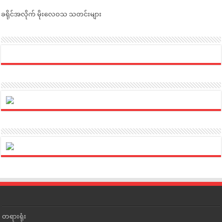
ခရိုင်အလိုက် မိုးလေဝသ သတင်းများ
တရားရုံး