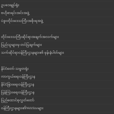
ဥပဒေချုပ်ရုံး
ဗဟိုစာရင်းအင်းအဖွဲ့
ပဲခူးတိုင်းဒေသကြီးအစိုးရအဖွဲ့
တိုင်းဒေသကြီးဆိုင်ရာအချက်အလက်များ
ပြည်သူများမှ တင်ပြချက်များ
သက်ဆိုင်ရာဝန်ကြီးဌာနများ၏ ဖုန်းနံပါတ်များ
နိုင်ငံတော် သမ္မတရုံး
ကာကွယ်ရေးဝန်ကြီးဌာန
နိုင်ငံခြားရေးဝန်ကြီးဌာန
ပြန်ကြားရေးဝန်ကြီးဌာန
ပြည်ထောင်စုလွှတ်တော်
ဝန်ကြီးဌာနများ၏WebSiteများ