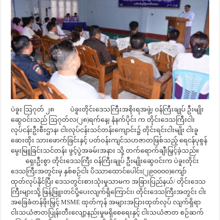
ပဲခူး ဩဂုတ် ၂၈ ပဲခူးတိုင်းဒေသကြီးအစိုးရအဖွဲ့၊ ဝန်ကြီးချုပ် ဦးမျိုး
ဆွေဝင်းသည် ဩဂုတ်လ(၂၈)ရက်နေ့၊ နံနက်ပိုင်း က တိုင်းဒေသကြီးငါး
လုပ်ငန်းဦးစီးဌာန၊ ငါးလုပ်ငန်းသင်တန်းကျောင်း၌ တိုင်းရင်းငါးမျိုး ငါးခူ
ဆေးထိုး သားဖောက်ခြင်းနှင့် ပတ်ဝန်းကျင်သဟဇာတဖြစ်သည့် ရေငန်ပုစွန်
မွေးမြူခြင်းသင်တန်း ဖွင့်ပွဲအခမ်းအနား သို့ တက်ရောက်ချီးမြှင့်ခဲ့သည်။
ရှေးဦးစွာ တိုင်းဒေသကြီး ဝန်ကြီးချုပ် ဦးမျိုးဆွေဝင်းက ပဲခူးတိုင်း
ဒေသကြီးအတွင်းမှ နှစ်စဉ်ငါး ပိဿာထောင်ပေါင်း(၂၉၀၀၀၀)ကျော်
ထုတ်လုပ်နိုင်ပြီး ဒေသတွင်းစားသုံးမှုသာမက အခြားပြည်နယ်/ တိုင်းဒေသ
ကြီးများသို့ ဖြန့်ဖြူးတင်ပို့ပေးလျက်ရှိကြောင်း၊ တိုင်းဒေသကြီးအတွင်း ငါး
အခြေခံတန်ဖိုးမြှင့် MSME ထုတ်ကုန် အများအပြားထုတ်လုပ် လျက်ရှိရာ
ငါးသယံဇာတပြုန်းတီးလျော့နည်းမှုမရှိစေရေးနှင့် ငါးသယံဇာတ စဉ်ဆက်