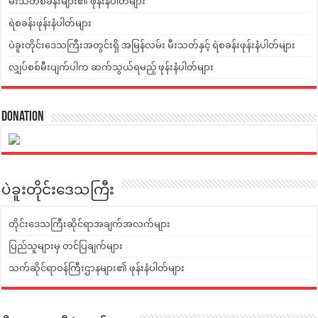
မီးသတ်စခန်းများ၏ ဖုန်းနံပါတ်များ
ရဲစခန်းဖုန်းနံပါတ်များ
ပဲခူးတိုင်းဒေသကြီးအတွင်းရှိ အမြန်လမ်း မီးသတ်နှင့် ရဲစခန်းဖုန်းနံပါတ်များ
လျှပ်စစ်မီးပျက်ပါက ဆက်သွယ်ရမည့် ဖုန်းနံပါတ်များ
Donation
ပဲခူးတိုင်းဒေသကြီး
တိုင်းဒေသကြီးဆိုင်ရာအချက်အလက်များ
ပြည်သူများမှ တင်ပြချက်များ
သက်ဆိုင်ရာဝန်ကြီးဌာနများ၏ ဖုန်းနံပါတ်များ