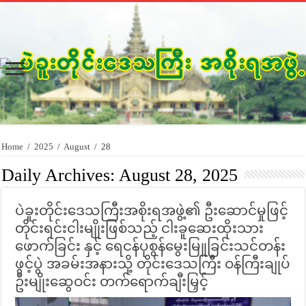
Home
/
2025
/
August
/
28
Daily Archives:
August 28, 2025
ပဲခူးတိုင်းဒေသကြီးအစိုးရအဖွဲ့၏ ဦးဆောင်မှုဖြင့်
တိုင်းရင်းငါးမျိုးဖြစ်သည့် ငါးခူဆေးထိုးသား
ဖောက်ခြင်း နှင့် ရေငန်ပုစွန်မွေးမြူခြင်းသင်တန်း
ဖွင့်ပွဲ အခမ်းအနားသို့ တိုင်းဒေသကြီး ဝန်ကြီးချုပ်
ဦးမျိုးဆွေဝင်း တက်ရောက်ချီးမြှင့်