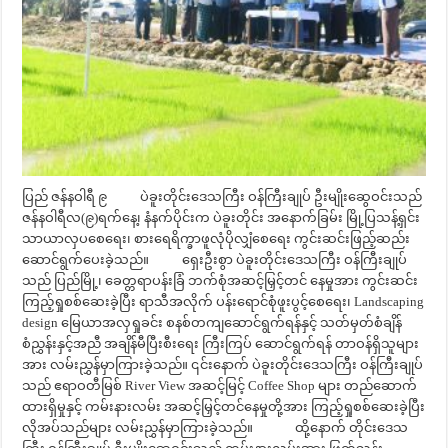
ပြည် ဇန်နဝါရီ ၉ ပဲခူးတိုင်းဒေသကြီး ဝန်ကြီးချုပ် ဦးမျိုးဆွေဝင်းသည်
ဇန်နဝါရီလ(၉)ရက်နေ့၊ နံနက်ပိုင်းက ပဲခူးတိုင်း အနောက်ခြမ်း မြို့ပြသန့်ရှင်း
သာယာလှပစေရေး၊ စားရေရိက္ခာဖူလုံပိုလျှံစေရေး ကွင်းဆင်းဖြည့်ဆည်း
ဆောင်ရွက်ပေးခဲ့သည်။ ရှေးဦးစွာ ပဲခူးတိုင်းဒေသကြီး ဝန်ကြီးချုပ်
သည် ပြည်မြို့၊ ခေတ္တရာပန်းခြံ ဘက်စုံအဆင့်မြှင့်တင် နေမှုအား ကွင်းဆင်း
ကြည့်ရှုစစ်ဆေးခဲ့ပြီး ရာသီအလိုက် ပန်းရောင်စုံဖူးပွင့်စေရေး၊ Landscaping
design မြေယာအလှရှုခင်း စနစ်တကျဆောင်ရွက်ရန်နှင့် သတ်မှတ်စံချိန်
စံညွှန်းနှင့်အညီ အချိန်မီပြီးစီးရေး ကြီးကြပ် ဆောင်ရွက်ရန် တာဝန်ရှိသူများ
အား လမ်းညွှန်မှာကြားခဲ့သည်။ ၎င်းနောက် ပဲခူးတိုင်းဒေသကြီး ဝန်ကြီးချုပ်
သည် ဧရာဝတီမြစ် River View အဆင့်မြင့် Coffee Shop များ တည်ဆောက်
ထားရှိမှုနှင့် ကမ်းနားလမ်း အဆင့်မြှင့်တင်နေမှုတို့အား ကြည့်ရှုစစ်ဆေးခဲ့ပြီး
လိုအပ်သည်များ လမ်းညွှန်မှာကြားခဲ့သည်။ ထို့နောက် တိုင်းဒေသ