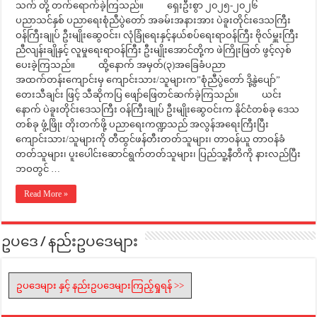
သက် တို့ တက်ရောက်ခဲ့ကြသည်။ ရှေးဦးစွာ ၂၀၂၅-၂၀၂၆
ပညာသင်နှစ် ပညာရေးစုံညီပွဲတော် အခမ်းအနားအား ပဲခူးတိုင်းဒေသကြီး
ဝန်ကြီးချုပ် ဦးမျိုးဆွေဝင်း၊ လုံခြုံရေးနှင့်နယ်စပ်ရေးရာဝန်ကြီး ဗိုလ်မှူးကြီး
ညီလျန်းချိုနှင့် လူမှုရေးရာဝန်ကြီး ဦးမျိုးအောင်တို့က ဖဲကြိုးဖြတ် ဖွင့်လှစ်
ပေးခဲ့ကြသည်။ ထို့နောက် အမှတ်(၃)အခြေခံပညာ
အထက်တန်းကျောင်းမှ ကျောင်းသား/သူများက”စုံညီပွဲတော် ဒို့နွဲပျော်”
တေးသီချင်း ဖြင့် သီဆိုကပြ ဖျော်ဖြေတင်ဆက်ခဲ့ကြသည်။ ယင်း
နောက် ပဲခူးတိုင်းဒေသကြီး ဝန်ကြီးချုပ် ဦးမျိုးဆွေဝင်းက နိုင်ငံတစ်ခု ဒေသ
တစ်ခု ဖွံ့ဖြိုး တိုးတက်ဖို့ ပညာရေးကဏ္ဍသည် အလွန်အရေးကြီးပြီး
ကျောင်းသား/သူများကို တီထွင်ဖန်တီးတတ်သူများ၊ တာဝန်ယူ တာဝန်ခံ
တတ်သူများ၊ ပူးပေါင်းဆောင်ရွက်တတ်သူများ၊ ပြည်သူ့နီတိကို နားလည်ပြီး
ဘဝတွင် …
Read More »
ဥပဒေ / နည်းဥပဒေများ
ဥပဒေများ နှင့် နည်းဥပဒေများကြည့်ရှုရန် >>