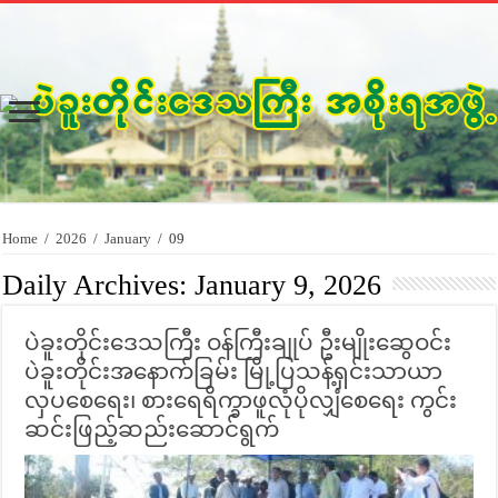
Home
/
2026
/
January
/
09
Daily Archives:
January 9, 2026
ပဲခူးတိုင်းဒေသကြီး ဝန်ကြီးချုပ် ဦးမျိုးဆွေဝင်း
ပဲခူးတိုင်းအနောက်ခြမ်း မြို့ပြသန့်ရှင်းသာယာ
လှပစေရေး၊ စားရေရိက္ခာဖူလုံပိုလျှံစေရေး ကွင်း
ဆင်းဖြည့်ဆည်းဆောင်ရွက်