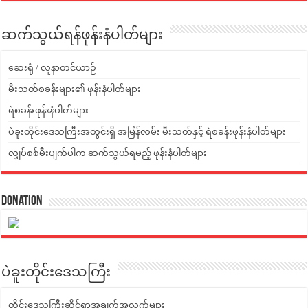
ဆက်သွယ်ရန်ဖုန်းနံပါတ်များ
ဆေးရုံ / လူနာတင်ယာဉ်
မီးသတ်စခန်းများ၏ ဖုန်းနံပါတ်များ
ရဲစခန်းဖုန်းနံပါတ်များ
ပဲခူးတိုင်းဒေသကြီးအတွင်းရှိ အမြန်လမ်း မီးသတ်နှင့် ရဲစခန်းဖုန်းနံပါတ်များ
လျှပ်စစ်မီးပျက်ပါက ဆက်သွယ်ရမည့် ဖုန်းနံပါတ်များ
Donation
ပဲခူးတိုင်းဒေသကြီး
တိုင်းဒေသကြီးဆိုင်ရာအချက်အလက်များ