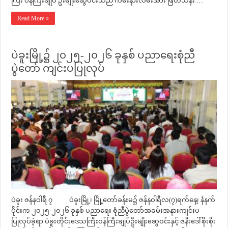
ကြီး ဝန်ကြီးချုပ် ဦးမျိုးဆွေဝင်းသည် ကမ်းနားလမ်းအား ဖြတ်သန်း …
Read More »
ပဲခူးမြို့၌ ၂၀၂၅-၂၀၂၆ ခုနှစ် ပညာရေးစုံညီ
ပွဲတော် ကျင်းပပြုလုပ်
ပဲခူး ဇန်နဝါရီ ၇ ပဲခူးမြို့၊ မြို့တော်ခန်းမ၌ ဇန်နဝါရီလ(၇)ရက်နေ့၊ နံနက်
ပိုင်းက ၂၀၂၅-၂၀၂၆ ခုနှစ် ပညာရေး စုံညီပွဲတော်အခမ်းအနားကျင်းပ
ပြုလုပ်ခဲ့ရာ ပဲခူးတိုင်းဒေသကြီးဝန်ကြီးချုပ်ဦးမျိုးဆွေဝင်းနှင့် ဇနီးဒေါ်စိုးစိုး