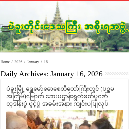
Home
/
2026
/
January
/
16
Daily Archives:
January 16, 2026
ပဲခူးမြို့ ရွှေမော်ဓောစေတီတော်ကြီးတွင် (ပဉ္စမ
အကြိမ်)မြောက် ဆေးပဌာန်းရွတ်ဖတ်ပူဇော်
လှူဒါန်းပွဲ ဖွင့်ပွဲ အခမ်းအနား ကျင်းပပြုလုပ်