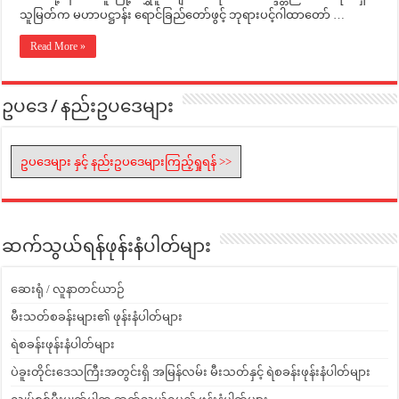
သူမြတ်က မဟာပဋ္ဌာန်း ရောင်ခြည်တော်ဖွင့် ဘုရားပင့်ဂါထာတော် …
Read More »
ဥပဒေ / နည်းဥပဒေများ
ဥပဒေများ နှင့် နည်းဥပဒေများကြည့်ရှုရန် >>
ဆက်သွယ်ရန်ဖုန်းနံပါတ်များ
ဆေးရုံ / လူနာတင်ယာဉ်
မီးသတ်စခန်းများ၏ ဖုန်းနံပါတ်များ
ရဲစခန်းဖုန်းနံပါတ်များ
ပဲခူးတိုင်းဒေသကြီးအတွင်းရှိ အမြန်လမ်း မီးသတ်နှင့် ရဲစခန်းဖုန်းနံပါတ်များ