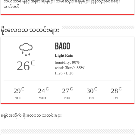
လယ်ယာမြေနှင့် အခြားမြေများ သိမ်းဆည်းခံရမှုများ ပြန်လည်စီစစ်ရေး
ကော်မတီ
မိုးလေဝသ သတင်းများ
Bago
Light Rain
26
C
humidity: 90%
wind: 3km/h SSW
H 26 • L 26
C
C
C
C
C
29
24
27
30
28
TUE
WED
THU
FRI
SAT
ခရိုင်အလိုက် မိုးလေဝသ သတင်းများ