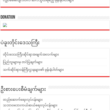
လျှပ်စစ်မီးပျက်ပါက ဆက်သွယ်ရမည့် ဖုန်းနံပါတ်များ
Donation
ပဲခူးတိုင်းဒေသကြီး
တိုင်းဒေသကြီးဆိုင်ရာအချက်အလက်များ
ပြည်သူများမှ တင်ပြချက်များ
သက်ဆိုင်ရာဝန်ကြီးဌာနများ၏ ဖုန်းနံပါတ်များ
ဦးစားပေးစီမံချက်များ
တည်ဆောက်ရေးလုပ်ငန်းများ
သဘာဝဘေးကယ်ဆယ်ရေးလုပ်ငန်းများ