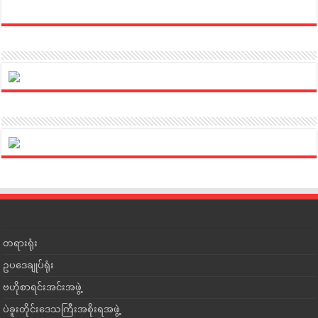
တရားရုံး
ဥပဒေချုပ်ရုံး
ဗဟိုစာရင်းအင်းအဖွဲ့
ပဲခူးတိုင်းဒေသကြီးအစိုးရအဖွဲ့