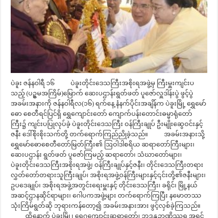
ပဲခူး ဇန်နဝါရီ ၁၆ ပဲခူးတိုင်းဒေသကြီးအစိုးရအဖွဲ့မှ ကြီးမှူးကျင်းပ
သည့် (ပဥ္စမအကြိမ်)မြောက် ဆေးပဌာန်းရွတ်ဖတ် ပူဇော်လှူဒါန်းပွဲ ဖွင့်ပွဲ
အခမ်းအနားကို ဇန်နဝါရီလ(၁၆) ရက်နေ့ နံနက်ပိုင်းအချိန်က ပဲခူးမြို့ ရွှေမော်
ဓော စေတီရင်ပြင်ရှိ ‌ရွှေကျောင်းတော် ကျောက်ပန်းတောင်းဓမ္မာရုံတော်
ကြီး၌ ကျင်းပပြုလုပ်ခဲ့ ပဲခူးတိုင်းဒေသကြီး ဝန်ကြီးချုပ် ဦးမျိုးဆွေဝင်းနှင့်
ဇနီး ဒေါ်စိုးစိုးသက်တို့ တက်ရောက်ကြည်ညိုခဲ့သည်။ အခမ်းအနားသို့
ရွှေမော်ဓောစေတီတော်မြတ်ကြီး၏ ဩဝါဒါစရိယ ဆရာတော်ကြီးများ၊
ဆေးပဌာန်း ရွတ်ဖတ် ပူဇော်ကြမည့် ဆရာတော်၊ သံဃာတော်များ၊
ပဲခူးတိုင်းဒေသကြီးအစိုးရအဖွဲ့၊ ဝန်ကြီးချုပ်နှင့်ဇနီး၊ တိုင်းဒေသကြီးတရား
လွှတ်တော်တရားသူကြီးချုပ်၊ အစိုးရအဖွဲ့ဝန်ကြီးများနှင့်၎င်းတို့၏ဇနီးများ၊
ဥပဒေချုပ်၊ အစိုးရအဖွဲ့အတွင်းရေးမှူးနှင့် တိုင်းဒေသကြီး၊ ခရိုင်၊ မြို့နယ်
အဆင့်ဌာနဆိုင်ရာများ၊ ဂေါပကအဖွဲ့များ တက်ရောက်ကြပြီး နမောတဿ
သုံးကြိမ်ရွတ်ဆို ဘုရားကန်တော့၍ အခမ်းအနားအား ဖွင့်လှစ်ခဲ့ကြသည်။
ထို့နောက် ပဲခူးမြို့၊ ရွှေဂူကျောင်းဆရာတော်၊ ဘဒ္ဒန္တဉာဏိဿရ အရှင်