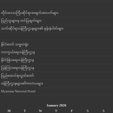
တိုင်းဒေသကြီးဆိုင်ရာအချက်အလက်များ
ပြည်သူများမှ တင်ပြချက်များ
သက်ဆိုင်ရာဝန်ကြီးဌာနများ၏ ဖုန်းနံပါတ်များ
နိုင်ငံတော် သမ္မတရုံး
ကာကွယ်ရေးဝန်ကြီးဌာန
နိုင်ငံခြားရေးဝန်ကြီးဌာန
ပြန်ကြားရေးဝန်ကြီးဌာန
ပြည်ထောင်စုလွှတ်တော်
ဝန်ကြီးဌာနများ၏WebSiteများ
Myanmar National Portal
January 2026
M
T
W
T
F
S
S