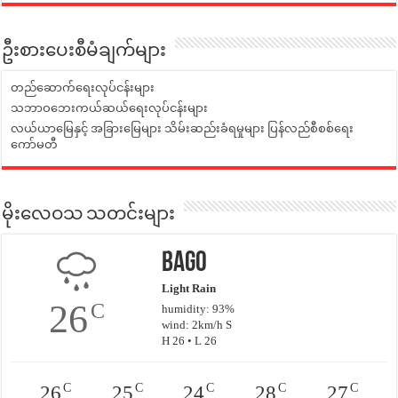
ဦးစားပေးစီမံချက်များ
တည်ဆောက်ရေးလုပ်ငန်းများ
သဘာဝဘေးကယ်ဆယ်ရေးလုပ်ငန်းများ
လယ်ယာမြေနှင့် အခြားမြေများ သိမ်းဆည်းခံရမှုများ ပြန်လည်စီစစ်ရေး
ကော်မတီ
မိုးလေဝသ သတင်းများ
Bago
Light Rain
26
C
humidity: 93%
wind: 2km/h S
H 26 • L 26
C
C
C
C
C
26
25
24
28
27