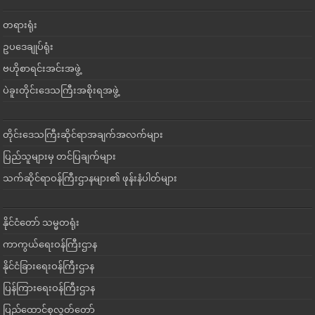
တရားရုံး
ဥပဒေချုပ်ရုံး
ဗဟိုစာရင်းအင်းအဖွဲ့
ပဲခူးတိုင်းဒေသကြီးအစိုးရအဖွဲ့
တိုင်းဒေသကြီးဆိုင်ရာအချက်အလက်များ
ပြည်သူများမှ တင်ပြချက်များ
သက်ဆိုင်ရာဝန်ကြီးဌာနများ၏ ဖုန်းနံပါတ်များ
နိုင်ငံတော် သမ္မတရုံး
ကာကွယ်ရေးဝန်ကြီးဌာန
နိုင်ငံခြားရေးဝန်ကြီးဌာန
ပြန်ကြားရေးဝန်ကြီးဌာန
ပြည်ထောင်စုလွှတ်တော်