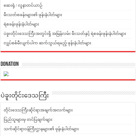
ဆေးရုံ / လူနာတင်ယာဉ်
မီးသတ်စခန်းများ၏ ဖုန်းနံပါတ်များ
ရဲစခန်းဖုန်းနံပါတ်များ
ပဲခူးတိုင်းဒေသကြီးအတွင်းရှိ အမြန်လမ်း မီးသတ်နှင့် ရဲစခန်းဖုန်းနံပါတ်များ
လျှပ်စစ်မီးပျက်ပါက ဆက်သွယ်ရမည့် ဖုန်းနံပါတ်များ
Donation
ပဲခူးတိုင်းဒေသကြီး
တိုင်းဒေသကြီးဆိုင်ရာအချက်အလက်များ
ပြည်သူများမှ တင်ပြချက်များ
သက်ဆိုင်ရာဝန်ကြီးဌာနများ၏ ဖုန်းနံပါတ်များ