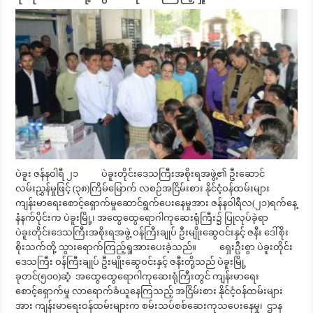
ပဲခူး ဇန်နဝါရီ ၂၁ ပဲခူးတိုင်းဒေသကြီးအစိုးရအဖွဲ့၏ ဦးဆောင်
လမ်းညွှန်မှုဖြင့် (၃၈)ကြိမ်မြောက် လစဉ်အငြိမ်းစား နိုင်ငံ့ဝန်ထမ်းများ
ကျန်းမာရေးစောင့်ရှောက်မှုဆောင်ရွက်ပေးနေမှုအား ဇန်နဝါရီလ(၂၁)ရက်နေ့
နံနက်ပိုင်းက ပဲခူးမြို့၊ အထွေထွေရောဂါကုဆေးရုံကြီး၌ ပြုလုပ်ခဲ့ရာ
ပဲခူးတိုင်းဒေသကြီးအစိုးရအဖွဲ့ ဝန်ကြီးချုပ် ဦးမျိုးဆွေဝင်းနှင့် ဇနီး ဒေါ်စိုး
စိုးသက်တို့ သွားရောက်ကြည့်ရှုအားပေးခဲ့သည်။ ရှေးဦးစွာ ပဲခူးတိုင်း
ဒေသကြီး ဝန်ကြီးချုပ် ဦးမျိုးဆွေဝင်းနှင့် ဇနီးတို့သည် ပဲခူးမြို့
ခုတင်(၅၀၀)ဆံ့ အထွေထွေရောဂါကုဆေးရုံကြီးတွင် ကျန်းမာရေး
စောင့်ရှောက်မှု လာရောက်ခံယူနေကြသည့် အငြိမ်းစား နိုင်ငံ့ဝန်ထမ်းများ
အား ကျန်းမာရေးဝန်ထမ်းများက စမ်းသပ်စစ်ဆေးကုသပေးနေမှု၊ ဌာန