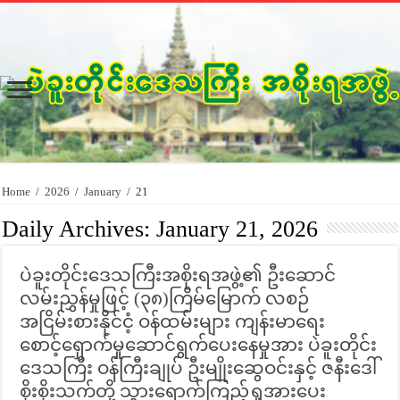
Home
/
2026
/
January
/
21
Daily Archives:
January 21, 2026
ပဲခူးတိုင်းဒေသကြီးအစိုးရအဖွဲ့၏ ဦးဆောင်
လမ်းညွှန်မှုဖြင့် (၃၈)ကြိမ်မြောက် လစဉ်
အငြိမ်းစားနိုင်ငံ့ ဝန်ထမ်းများ ကျန်းမာရေး
စောင့်ရှောက်မှုဆောင်ရွက်ပေးနေမှုအား ပဲခူးတိုင်း
ဒေသကြီး ဝန်ကြီးချုပ် ဦးမျိုးဆွေဝင်းနှင့် ဇနီးဒေါ်
စိုးစိုးသက်တို့ သွားရောက်ကြည့်ရှုအားပေး