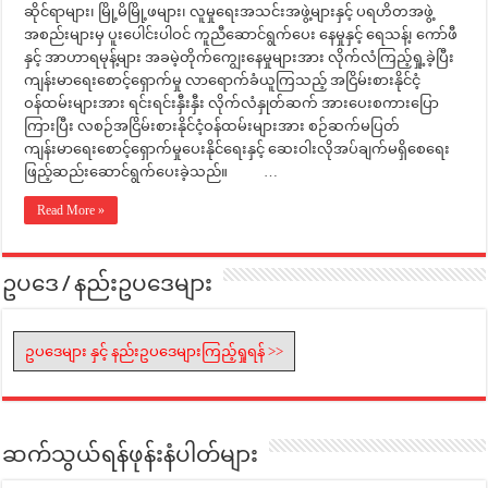
ဆိုင်ရာများ၊ မြို့မိမြို့ဖများ၊ လူမှုရေးအသင်းအဖွဲ့များနှင့် ပရဟိတအဖွဲ့
အစည်းများမှ ပူးပေါင်းပါဝင် ကူညီဆောင်ရွက်ပေး နေမှုနှင့် ရေသန့်၊ ကော်ဖီ
နှင့် အာဟာရမုန့်များ အခမဲ့တိုက်ကျွေးနေမှုများအား လိုက်လံကြည့်ရှု့ခဲ့ပြီး
ကျန်းမာရေးစောင့်ရှောက်မှု လာရောက်ခံယူကြသည့် အငြိမ်းစားနိုင်ငံ့
ဝန်ထမ်းများအား ရင်းရင်းနှီးနှီး လိုက်လံနှုတ်ဆက် အားပေးစကားပြော
ကြားပြီး လစဉ်အငြိမ်းစားနိုင်ငံ့ဝန်ထမ်းများအား စဉ်ဆက်မပြတ်
ကျန်းမာရေးစောင့်ရှောက်မှုပေးနိုင်ရေးနှင့် ဆေးဝါးလိုအပ်ချက်မရှိစေရေး
ဖြည့်ဆည်းဆောင်ရွက်ပေးခဲ့သည်။ …
Read More »
ဥပဒေ / နည်းဥပဒေများ
ဥပဒေများ နှင့် နည်းဥပဒေများကြည့်ရှုရန် >>
ဆက်သွယ်ရန်ဖုန်းနံပါတ်များ