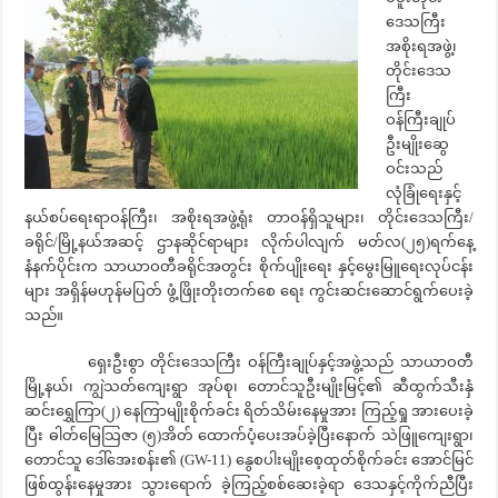
ဒေသကြီး
အစိုးရအဖွဲ့၊
တိုင်းဒေသ
ကြီး
ဝန်ကြီးချုပ်
ဦးမျိုးဆွေ
ဝင်းသည်
လုံခြုံရေးနှင့်
နယ်စပ်ရေးရာဝန်ကြီး၊ အစိုးရအဖွဲ့ရုံး တာဝန်ရှိသူများ၊ တိုင်းဒေသကြီး/
ခရိုင်/မြို့နယ်အဆင့် ဌာနဆိုင်ရာများ လိုက်ပါလျက် မတ်လ(၂၅)ရက်နေ့
နံနက်ပိုင်းက သာယာဝတီခရိုင်အတွင်း စိုက်ပျိုးရေး နှင့်မွေးမြူရေးလုပ်ငန်း
များ အရှိန်မဟုန်မပြတ် ဖွံ့ဖြိုးတိုးတက်စေ ရေး ကွင်းဆင်းဆောင်ရွက်ပေးခဲ့
သည်။
ရှေးဦးစွာ တိုင်းဒေသကြီး ဝန်ကြီးချုပ်နှင့်အဖွဲ့သည် သာယာဝတီ
မြို့နယ်၊ ကျွဲသတ်ကျေးရွာ အုပ်စု၊ တောင်သူဦးမျိုးမြင့်၏ ဆီထွက်သီးနှံ
ဆင်းရွှေကြာ(၂) နေကြာမျိုးစိုက်ခင်း ရိတ်သိမ်းနေမှုအား ကြည့်ရှု အားပေးခဲ့
ပြီး ဓါတ်မြေသြဇာ (၅)အိတ် ထောက်ပံ့ပေးအပ်ခဲ့ပြီးနောက် သဲဖြူကျေးရွာ၊
တောင်သူ ဒေါ်အေးစန်း၏ (GW-11) နွေစပါးမျိုးစေ့ထုတ်စိုက်ခင်း အောင်မြင်
ဖြစ်ထွန်းနေမှုအား သွားရောက် ခဲ့ကြည့်စစ်ဆေးခဲ့ရာ ဒေသနှင့်ကိုက်ညီပြီး