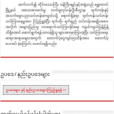
ဆက်လက်၍ တိုင်းဒေသကြီး ဝန်ကြီးချုပ်နှင့်အဖွဲ့သည် ရွှေတောင်
မြို့နယ် အသေးစားစက်မှု လက်မှုလုပ်ငန်းဦးစီးဌာန၊ ရက်ကန်းနှင့်
အသက်မွေးပညာသင်တန်းကျောင်းသို့ ရောက်ရှိခဲ့ရာ ရက်ကန်းသင်တန်း
သင်ကြားနေမှုအား ကြည့်ရှုခဲ့ပြီး ရက်တို၊ ရက်ရှည် သင်တန်းအမျိုးအစား
အလိုက် အများပြည်သူ လာရောက်သင်ကြားနိုင်ရေး ကျယ်ကျယ်ပြန့်ပြန့်
သိရှိအောင် ဆောင်ရွက်ရန် တာဝန်ရှိသူ များအားမှာကြားခဲ့ပြီး သင်ကြားရေး
ဆရာ/ဆရာမများအတွက် ထောက်ပံ့ငွေကျပ်(၅)သိန်းအား ထောက်ပံ့
ပေးအပ် ခဲ့ကြောင်း သတင်းရရှိသည်။
ဥပဒေ / နည်းဥပဒေများ
ဥပဒေများ နှင့် နည်းဥပဒေများကြည့်ရှုရန် >>