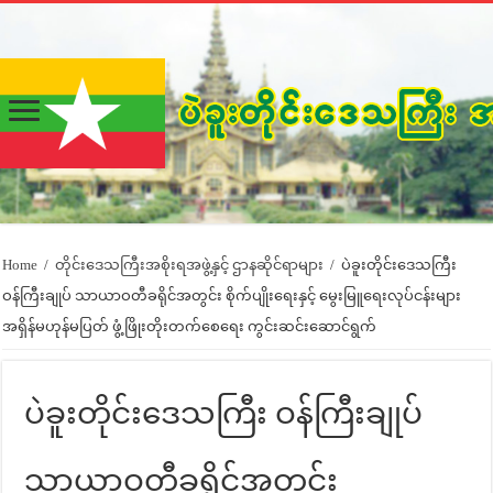
Home
/
တိုင်းဒေသကြီးအစိုးရအဖွဲ့နှင့် ဌာနဆိုင်ရာများ
/
ပဲခူးတိုင်းဒေသကြီး
ဝန်ကြီးချုပ် သာယာဝတီခရိုင်အတွင်း စိုက်ပျိုးရေးနှင့် မွေးမြူရေးလုပ်ငန်းများ
အရှိန်မဟုန်မပြတ် ဖွံ့ဖြိုးတိုးတက်စေရေး ကွင်းဆင်းဆောင်ရွက်
ပဲခူးတိုင်းဒေသကြီး ဝန်ကြီးချုပ်
သာယာဝတီခရိုင်အတွင်း