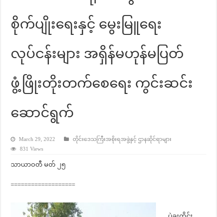
စိုက်ပျိုးရေးနှင့် မွေးမြူရေး
လုပ်ငန်းများ အရှိန်မဟုန်မပြတ်
ဖွံ့ဖြိုးတိုးတက်စေရေး ကွင်းဆင်း
ဆောင်ရွက်
March 29, 2022
တိုင်းဒေသကြီးအစိုးရအဖွဲ့နှင့် ဌာနဆိုင်ရာများ
831 Views
သာယာဝတီ မတ် ၂၅
===================
ပဲခူးတိုင်း