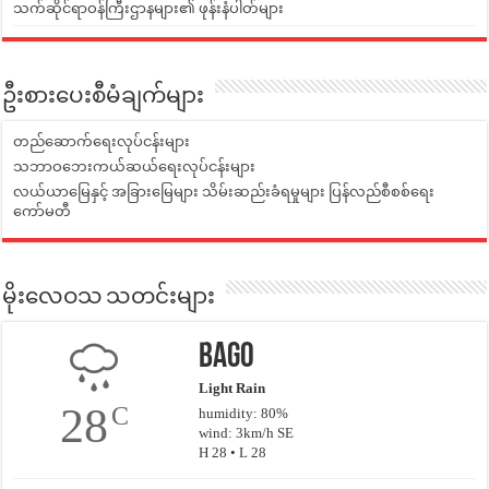
သက်ဆိုင်ရာဝန်ကြီးဌာနများ၏ ဖုန်းနံပါတ်များ
ဦးစားပေးစီမံချက်များ
တည်ဆောက်ရေးလုပ်ငန်းများ
သဘာဝဘေးကယ်ဆယ်ရေးလုပ်ငန်းများ
လယ်ယာမြေနှင့် အခြားမြေများ သိမ်းဆည်းခံရမှုများ ပြန်လည်စီစစ်ရေး
ကော်မတီ
မိုးလေဝသ သတင်းများ
Bago
Light Rain
28
C
humidity: 80%
wind: 3km/h SE
H 28 • L 28