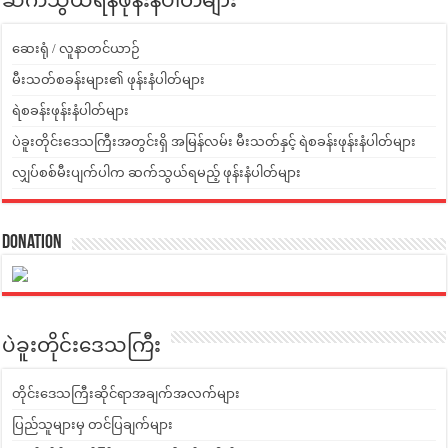
ဆက်သွယ်ရန်ဖုန်းနံပါတ်များ
ဆေးရုံ / လူနာတင်ယာဉ်
မီးသတ်စခန်းများ၏ ဖုန်းနံပါတ်များ
ရဲစခန်းဖုန်းနံပါတ်များ
ပဲခူးတိုင်းဒေသကြီးအတွင်းရှိ အမြန်လမ်း မီးသတ်နှင့် ရဲစခန်းဖုန်းနံပါတ်များ
လျှပ်စစ်မီးပျက်ပါက ဆက်သွယ်ရမည့် ဖုန်းနံပါတ်များ
Donation
ပဲခူးတိုင်းဒေသကြီး
တိုင်းဒေသကြီးဆိုင်ရာအချက်အလက်များ
ပြည်သူများမှ တင်ပြချက်များ