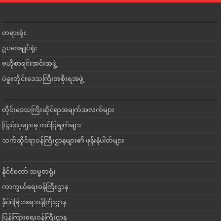
တရားရုံး
ဥပဒေချုပ်ရုံး
ဗဟိုစာရင်းအင်းအဖွဲ့
ပဲခူးတိုင်းဒေသကြီးအစိုးရအဖွဲ့
တိုင်းဒေသကြီးဆိုင်ရာအချက်အလက်များ
ပြည်သူများမှ တင်ပြချက်များ
သက်ဆိုင်ရာဝန်ကြီးဌာနများ၏ ဖုန်းနံပါတ်များ
နိုင်ငံတော် သမ္မတရုံး
ကာကွယ်ရေးဝန်ကြီးဌာန
နိုင်ငံခြားရေးဝန်ကြီးဌာန
ပြန်ကြားရေးဝန်ကြီးဌာန