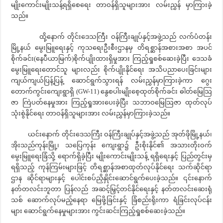
မျိုးကောင်းမျိုးသန့်ရရှိစေရေး တာဝန်ရှိသူများအား လမ်းညွှန် မှာကြားခဲ့
သည်။
ထို့နောက် တိုင်းဒေသကြီး ဝန်ကြီးချုပ်နှင့်အဖွဲ့သည် လက်ပံတန်း
မြို့နယ် မွေးမြူရေးနှင့် ကုသရေးဦးစီးဌာနမှ တိရစ္ဆာန်အစားအစာ အပင်
စိုက်ခင်း(နေပီယာမြက်)စိုက်ပျိုးထားရှိမှုအား ကြည့်ရှုစစ်ဆေးခဲ့ပြီး ဒေသခံ
မွေးမြူရေးတောင်သူ များလည်း စိုက်ပျိုးနိုင်ရေး အသိပညာပေးခြင်းများ
ကျယ်ကျယ်ပြန့်ပြန့် ဆောင်ရွက်သွားရန် လမ်းညွှန်မှာကြားခဲ့ကာ ဂွေး
တောက်ကွင်းကျေးရွာရှိ (GW-11) နွေစပါးမျိုးစေ့ထုတ်စိုက်ခင်း ဓါတ်မြေသြ
ဇာ ကြဲပတ်နေမှုအား ကြည့်ရှုအားပေးခဲ့ပြီး သဘာဝမြေသြဇာ ထုတ်လုပ်
သုံးစွဲနိုင်ရေး တာဝန်ရှိသူများအား လမ်းညွှန်မှာကြားခဲ့သည်။
ယင်းနောက် တိုင်းဒေသကြီး ဝန်ကြီးချုပ်နှင့်အဖွဲ့သည် အုတ်ဖိုမြို့နယ်၊
အိုးသည်ကုန်းမြို့၊ သပြေကုန်း ကျေးရွာ၌ ဦးစိုးနိုင်၏ အသားတိုးဝက်
မွေးမြူရေးခြံသို့ ရောက်ရှိခဲ့ပြီး မျိုးကောင်းမျိုးသန့် ရရှိရေးနှင့် ပြည်တွင်းမှ
ရရှိသည့် ကုန်ကြမ်းများဖြင့် တိရစ္ဆာန်အစာထုတ်လုပ်နိုင်ရေး သက်ဆိုင်ရာ
ဌာန ဆိုင်ရာများနှင့် ပေါင်းစပ်ညှိနှိုင်းဆောင်ရွက်ပေးခဲ့သည်။ ၎င်းနောက်
နတ်တလင်းဘူတာ ပြန်လည် အဆင့်မြှင့်တင်နိုင်ရေးနှင့် နတ်တလင်းဆေးရုံ
သစ် ဆောက်လုပ်မည့်နေရာ မြေဖို့ခြင်းနှင့် ခြံစည်းရိုးကာ ရံခြင်းလုပ်ငန်း
များ ဆောင်ရွက်နေမှုများအား ကွင်းဆင်းကြည့်ရှုစစ်ဆေးခဲ့သည်။