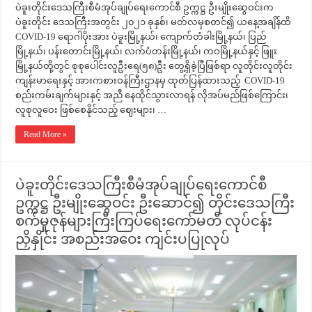
ပဲခူးတိုင်းဒေသကြီးစီမံအုပ်ချုပ်ရေးကောင်စီ ဥက္ကဋ္ဌ ဦးမျိုးဆွေဝင်းက
ပဲခူးတိုင်း ဒေသကြီးအတွင်း ၂၀၂၁ ခုနှစ်၊ မတ်လမှစတင်၍ ယနေ့အချိန်ထိ
COVID-19 ရောဂါပိုးအား ပဲခူးမြို့နယ်၊ ကျောက်တံခါးမြို့နယ်၊ ပြည်
မြို့နယ်၊ ပန်းတောင်းမြို့နယ်၊ လက်ပံတန်းမြို့နယ်၊ ကဝမြို့နယ်နှင့် ဖြူး
မြို့နယ်တို့တွင် စုစုပေါင်းလူဦးရေ(၅၈)ဦး တွေ့ရှိခဲ့ပြီဖြစ်ရာ လူတိုင်းလူတိုင်း
ကျန်းမာရေးနှင့် အားကစားဝန်ကြီးဌာနမှ ထုတ်ပြန်ထားသည့် COVID-19
စည်းကမ်းချက်များနှင့် အညီ နေထိုင်သွားလာရန် လိုအပ်မည်ဖြစ်ကြောင်း၊
လူစုလူဝေး ဖြစ်စေနိုင်သည့် ဈေးများ၊ …
Read More »
ပဲခူးတိုင်းဒေသကြီးစီမံအုပ်ချုပ်ရေးကောင်စီ
ဥက္ကဋ္ဌ ဦးမျိုးဆွေဝင်း ဦးဆောင်၍ တိုင်းဒေသကြီး
စက်မှုဇုန်များကြီးကြပ်ရေးကော်မတီ လုပ်ငန်း
ညှိနှိုင်း အစည်းအဝေး ကျင်းပပြုလုပ်