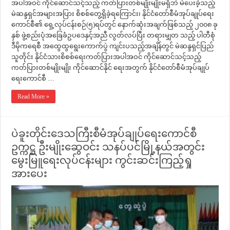
အပါအဝင် ကိုင်ဆောင်သင့်သည့် ကတ်ပြားတစ်မျိုးမျိုးမရှိဘဲ မဲပေးခဲ့သည့်
မဲဆန္ဒရှင်အများအပြား စိစစ်တွေ့ရှိခဲ့‌ရကြောင်း၊ နိုင်ငံတော်စီမံအုပ်ချုပ်ရေး
ကောင်စီ၏ ရှေ့လုပ်ငန်းစဉ်(၅)ရပ်တွင် နောက်ဆုံးအချက်ဖြစ်သည့် ၂၀၀၈ ခု
နှစ် ဖွဲ့စည်းပုံအခြေခံဥပဒေနှင့်အညီ လွတ်လပ်ပြီး တရားမျှတ သည့် ပါတီစုံ
ဒီမိုကရေစီ အထွေထွရွေးကောက်ပွဲ ကျင်းပသည့်အချိန်တွင် မဲဆန္ဒရှင်ပြည်
သူတိုင်း နိုင်ငံသားစိစစ်ရေးကတ်ပြားအပါအဝင် ကိုင်ဆောင်သင့်သည့်
ကတ်ပြားတစ်မျိုးမျိုး ကိုင်ဆောင်နိုင် ရေးအတွက် နိုင်ငံတော်စီမံအုပ်ချုပ်
ရေးကောင်စီ …
Read More »
ပဲခူးတိုင်းဒေသကြီးစီမံအုပ်ချုပ်ရေးကောင်စီ
ဥက္ကဋ္ဌ ဦးမျိုးဆွေဝင်း သနပ်ပင်မြို့နယ်အတွင်း
မွေးမြူရေးလုပ်ငန်းများ ကွင်းဆင်းကြည့်ရှု
အားပေး