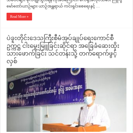
မော်တော်ယာဉ်များ ယာဉ်အန္တရာယ် ကင်းရှင်းစေရေးနှင့် …
Read More »
ပဲခူးတိုင်းဒေသကြီးစီမံအုပ်ချုပ်ရေးကောင်စီ
ဥက္ကဋ္ဌ ငါးမွေးမြူခြင်းဆိုင်ရာ အခြေခံဆေးထိုး
သားဖောက်ခြင်း သင်တန်းသို့ တက်ရောက်ဖွင့်
လှစ်