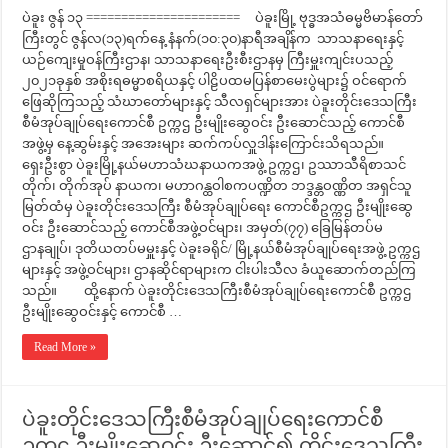
ပဲခူး ဇွန် ၁၃ ====================== ပဲခူးမြို့ ဗုဒ္ဓအသံဓမ္မဗိမာန်တော်
ကြီးတွင် ဇွန်လ(၁၃)ရက်နေ့ နံနက်(၁၀:၃၀)နာရီအချိန်က သာသနာရေးနှင့်
ယဉ်ကျေးမှုဝန်ကြီးဌာန၊ သာသနာရေးဦးစီးဌာနမှ ကြီးမှူးကျင်းပသည့်
၂၀၂၁ခုနှစ် အစိုးရဓမ္မာစရိယနှင့် ပါဠိပထမပြန်စာမေးပွဲများ၌ ဝင်ရောက်
ဖြေဆိုကြသည့် သံဃာတော်များနှင့် သီလရှင်များအား ပဲခူးတိုင်းဒေသကြီး
စီမံအုပ်ချုပ်ရေးကောင်စီ ဥက္ကဌ ဦးမျိုးဆွေဝင်း ဦးဆောင်သည့် ကောင်စီ
အဖွဲ့မှ နေ့ဆွမ်းနှင့် အအေးများ ဆက်ကပ်လှူဒါန်းကြောင်းသိရသည်။
ရှေးဦးစွာ ပဲခူးမြို့နယ်မဟာသံဃနာယကအဖွဲ့ ဥက္ကဌ၊ ဥဿာသီရိစာသင်
တိုက်၊ တိုက်အုပ် နာယက၊ မဟာဂန္ထဝါစကပဏ္ဍိတ ဘဒ္ဒန္တဝဏ္ဏိတ အရှင်သူ
မြတ်ထံမှ ပဲခူးတိုင်းဒေသကြီး စီမံအုပ်ချုပ်ရေး ကောင်စီဥက္ကဌ ဦးမျိုးဆွေ
ဝင်း ဦးဆောင်သည့် ကောင်စီအဖွဲ့ဝင်များ၊ အမှတ်(၇၇) ခြေမြန်တပ်မ
ဌာနချုပ်၊ ဒုတိယတပ်မမှူးနှင့် ပဲခူးခရိုင်/ မြို့နယ်စီမံအုပ်ချုပ်ရေးအဖွဲ့ ဥက္ကဌ
များနှင့် အဖွဲ့ဝင်များ၊ ဌာနဆိုင်ရာများက ငါးပါးသီလ ခံယူဆောက်တည်‌ကြ
သည်။ ထို့နောက် ပဲခူးတိုင်းဒေသကြီးစီမံအုပ်ချုပ်ရေးကောင်စီ ဥက္ကဌ
ဦးမျိုးဆွေဝင်းနှင့် ကောင်စီ …
Read More »
ပဲခူးတိုင်းဒေသကြီးစီမံအုပ်ချုပ်ရေးကောင်စီ
ဥက္ကဋ္ဌ ဦးမျိုးဆွေဝင်း ဦးဆောင်၍ တိုင်းဒေသကြီး