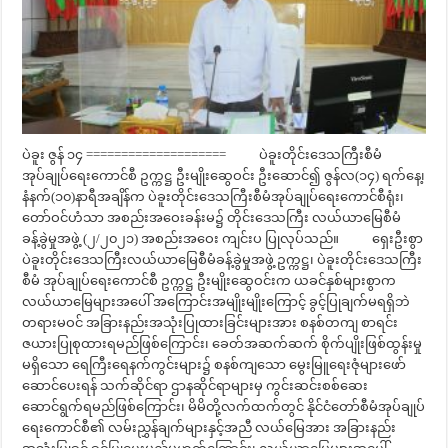
ပဲခူး ဇွန် ၁၄ ==================== ပဲခူးတိုင်းဒေသကြီးစီမံ
အုပ်ချုပ်ရေးကောင်စီ ဥက္ကဋ္ဌ ဦးမျိုးဆွေဝင်း ဦးဆောင်၍ ဇွန်လ(၁၄) ရက်နေ့၊
နံနက်(၁၀)နာရီအချိန်က ပဲခူးတိုင်းဒေသကြီးစီမံအုပ်ချုပ်ရေးကောင်စီရုံး၊
တော်ဝင်ဟံသာ အစည်းအဝေးခန်းမ၌ တိုင်းဒေသကြီး လယ်ယာမြေစီမံ
ခန့်ခွဲမှုအဖွဲ့ (၂/၂၀၂၁) အစည်းအဝေး ကျင်းပ ပြုလုပ်သည်။ ရှေးဦးစွာ
ပဲခူးတိုင်းဒေသကြီးလယ်ယာမြေစီမံခန့်ခွဲမှုအဖွဲ့ ဥက္ကဋ္ဌ၊ ပဲခူးတိုင်းဒေသကြီး
စီမံ အုပ်ချုပ်ရေးကောင်စီ ဥက္ကဋ္ဌ ဦးမျိုးဆွေဝင်းက ယခင်နှစ်များစွာက
လယ်ယာမြေများအပေါ် အကြောင်းအမျိုးမျိုးကြောင့် ခွင့်ပြုချက်မရရှိဘဲ
တရားမဝင် အခြားနည်းအသုံးပြုထားခြင်းများအား စနစ်တကျ စာရင်း
ဇယားပြုစုထားရမည်ဖြစ်ကြောင်း၊ ခေတ်အဆက်ဆက် စိုက်ပျိုးဖြစ်ထွန်းမှု
မရှိသော ရေကြီးရေနက်ကွင်းများ၌ စနစ်ကျသော မွေးမြူရေးဇုံများဖော်
ဆောင်ပေးရန် သက်ဆိုင်ရာ ဌာနဆိုင်ရာများမှ ကွင်းဆင်းစစ်ဆေး
ဆောင်ရွက်ရမည်ဖြစ်ကြောင်း၊ မိမိတို့လက်ထက်တွင် နိုင်ငံတော်စီမံအုပ်ချုပ်
ရေးကောင်စီ၏ လမ်းညွှန်ချက်များနှင့်အညီ လယ်မြေအား အခြားနည်း