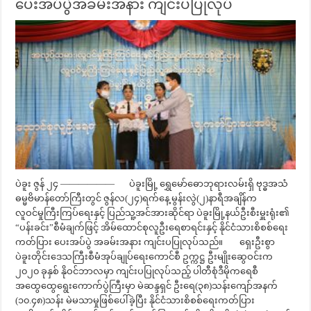
ပေးအပ်ပွဲအခမ်းအနား ကျင်းပပြုလုပ်
ပဲခူး ဇွန် ၂၄ —————— ပဲခူးမြို့ ရွှေမော်ဓောဘုရားလမ်းရှိ ဗုဒ္ဓအသံ
ဓမ္မဗိမာန်တော်ကြီးတွင် ဇွန်လ(၂၄)ရက်နေ့ မွန်းလွဲ(၂)နာရီအချိန်က
လူဝင်မှုကြီးကြပ်ရေးနှင့် ပြည်သူ့အင်အားဆိုင်ရာ ပဲခူးမြို့နယ်ဦးစီးမှူးရုံး၏
“ပန်းခင်း”စီမံချက်ဖြင့် အိမ်ထောင်စုလူဦးရေစာရင်းနှင့် နိုင်ငံသားစိစစ်ရေး
ကတ်ပြား ပေးအပ်ပွဲ အခမ်းအနား ကျင်းပပြုလုပ်သည်။ ရှေးဦးစွာ
ပဲခူးတိုင်းဒေသကြီးစီမံအုပ်ချုပ်ရေးကောင်စီ ဥက္ကဋ္ဌ ဦးမျိုးဆွေဝင်းက
၂၀၂၀ ခုနှစ် နိုဝင်ဘာလမှာ ကျင်းပပြုလုပ်သည့် ပါတီစုံဒီမိုကရေစီ
အထွေထွေရွေးကောက်ပွဲကြီးမှာ မဲဆန္ဒရှင် ဦးရေ(၃၈)သန်းကျော်အနက်
(၁၀.၄၈)သန်း မဲမသာမှုဖြစ်ပေါ်ခဲ့ပြီး နိုင်ငံသားစိစစ်ရေးကတ်ပြား