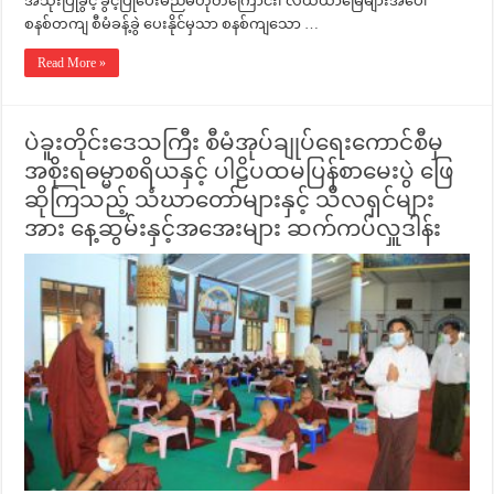
အသုံးပြုခွင့် ခွင့်ပြုပေးမည်မဟုတ်ကြောင်း၊ လယ်ယာမြေများအပေါ်
စနစ်တကျ စီမံခန့်ခွဲ ပေးနိုင်မှသာ စနစ်ကျသော …
Read More »
ပဲခူးတိုင်းဒေသကြီး စီမံအုပ်ချုပ်ရေးကောင်စီမှ
အစိုးရဓမ္မာစရိယနှင့် ပါဠိပထမပြန်စာမေးပွဲ ဖြေ
ဆိုကြသည့် သံဃာတော်များနှင့် သီလရှင်များ
အား နေ့ဆွမ်းနှင့်အ‌အေးများ ဆက်ကပ်လှူဒါန်း