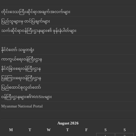
တိုင်းဒေသကြီးဆိုင်ရာအချက်အလက်များ
ပြည်သူများမှ တင်ပြချက်များ
သက်ဆိုင်ရာဝန်ကြီးဌာနများ၏ ဖုန်းနံပါတ်များ
နိုင်ငံတော် သမ္မတရုံး
ကာကွယ်ရေးဝန်ကြီးဌာန
နိုင်ငံခြားရေးဝန်ကြီးဌာန
ပြန်ကြားရေးဝန်ကြီးဌာန
ပြည်ထောင်စုလွှတ်တော်
ဝန်ကြီးဌာနများ၏WebSiteများ
Myanmar National Portal
August 2026
M
T
W
T
F
S
S