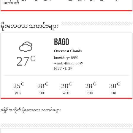
ကော်မတီ
မိုးလေဝသ သတင်းများ
Bago
Overcast Clouds
27
C
humidity: 89%
wind: 4km/h SSW
H 27 • L 27
C
C
C
C
C
25
28
28
28
30
MON
TUE
WED
THU
FRI
ခရိုင်အလိုက် မိုးလေဝသ သတင်းများ