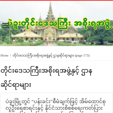
Home
/
တိုင်းဒေသကြီးအစိုးရအဖွဲ့နှင့် ဌာနဆိုင်ရာများ
(page 173)
တိုင်းဒေသကြီးအစိုးရအဖွဲ့နှင့် ဌာန
ဆိုင်ရာများ
ပဲခူးမြို့တွင် “ပန်းခင်း”စီမံချက်ဖြင့် အိမ်ထောင်စု
လူဦးရေစာရင်းနှင့် နိုင်ငံသားစိစစ်ရေးကတ်ပြား