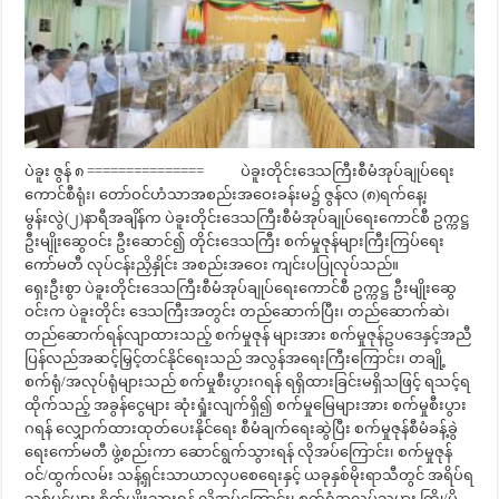
ပဲခူး ဇွန် ၈ =============== ပဲခူးတိုင်းဒေသကြီးစီမံအုပ်ချုပ်ရေး
ကောင်စီရုံး၊ တော်ဝင်ဟံသာအစည်းအဝေးခန်းမ၌ ဇွန်လ (၈)ရက်နေ့၊
မွန်းလွဲ(၂)နာရီအချိန်က ပဲခူးတိုင်းဒေသကြီးစီမံအုပ်ချုပ်ရေးကောင်စီ ဥက္ကဋ္ဌ
ဦးမျိုးဆွေဝင်း ဦးဆောင်၍ တိုင်းဒေသကြီး စက်မှုဇုန်များကြီးကြပ်ရေး
ကော်မတီ လုပ်ငန်းညှိနှိုင်း အစည်းအဝေး ကျင်းပပြုလုပ်သည်။
ရှေးဦးစွာ ပဲခူးတိုင်းဒေသကြီးစီမံအုပ်ချုပ်ရေးကောင်စီ ဥက္ကဋ္ဌ ဦးမျိုးဆွေ
ဝင်းက ပဲခူးတိုင်း ဒေသကြီးအတွင်း တည်ဆောက်ပြီး၊ တည်ဆောက်ဆဲ၊
တည်ဆောက်ရန်လျာထားသည့် စက်မှုဇုန် များအား စက်မှုဇုန်ဥပဒေနှင့်အညီ
ပြန်လည်အဆင့်မြှင့်တင်နိုင်ရေးသည် အလွန်အရေးကြီးကြောင်း၊ တချို့
စက်ရုံ/အလုပ်ရုံများသည် စက်မှုစီးပွားဂရန် ရရှိထားခြင်းမရှိသဖြင့် ရသင့်ရ
ထိုက်သည့် အခွန်ငွေများ ဆုံးရှုံးလျက်ရှိ၍ စက်မှုမြေများအား စက်မှုစီးပွား
ဂရန် လျှောက်ထားထုတ်ပေးနိုင်ရေး စီမံချက်ရေးဆွဲပြီး စက်မှုဇုန်စီမံခန့်ခွဲ
ရေးကော်မတီ ဖွဲ့စည်းကာ ဆောင်ရွက်သွားရန် လိုအပ်ကြောင်း၊ စက်မှုဇုန်
ဝင်/ထွက်လမ်း သန့်ရှင်းသာယာလှပစေရေးနှင့် ယခုနှစ်မိုးရာသီတွင် အရိပ်ရ
သစ်ပင်များ စိုက်ပျိုးသွားရန် လိုအပ်ကြောင်း၊ စက်ရုံအလုပ်သမား ကြို/ပို့