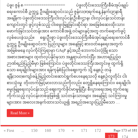
ပဲခူး ဇွန် ၈ =================== ပဲခူးတိုင်းဒေသကြီးစီမံအုပ်ချုပ်
ရေးကောင်စီ ဥက္ကဋ္ဌ ဦးမျိုးဆွေဝင်းသည် ဇွန်လ(၈)ရက်နေ့ နံနက်(၉)နာရီ
အချိန်က ပဲခူးတိုင်းဒေသကြီးငါးလုပ်ငန်းဦးစီးဌာန၊ ငါးလုပ်ငန်းသင်တန်း
ကျောင်းတွင် ဖွင့်လှစ်သည့် ငါးမွေးမြူခြင်းဆိုင်ရာ အခြေခံဆေးထိုးသား
ဖောက်ခြင်းသင်တန်းအား ကောင်စီအဖွဲ့ ဝင်များနှင့်အတူ တက်ရောက်ဖွင့်
လှစ်ပေးခဲ့သည်။ ရှေးဦးစွာ ပဲခူးတိုင်းဒေသကြီးစီမံအုပ်ချုပ်ရေးကောင်စီ
ဥက္ကဋ္ဌ ဦးမျိုးဆွေဝင်းက ပြည်သူများ အနေဖြင့် စားဝတ်နေရေးအတွက်
အဖြစ်မနေ လုပ်ကိုင်ကြရာမှာ GAqP နှင့်အညီ ဘေးကင်းလုံခြုံ သော
အစားအစာများ ထုတ်လုပ်နိုင်မှသာ အန္တရာယ်ကင်းပြီး အဟာရပြည့်ဝ
ဉာဏ်ရည်ပြည့်မီမှာ ဖြစ်ကြောင်း၊ ပဲခူးတိုင်းဒေသကြီးအတွင်းမှ ထွက်ရှိ
သော ရေချိုငါးများအား ရန်ကုန်စံပြငါးဈေးကွက် သို့ နေ့စဉ် တန်
ချိန်(၁၀၀)ကျော်ခန့် ဖြည့်တင်းဆောင်ရွက်ပေးနေရသလို နေ့စဉ်လူတိုင်း ငါး
စားသုံးမှု တိုးတက်မြင့်မားလာသည်ကိုလည်း တွေ့ရှိနေရကြောင်း၊ ရေချိုငါး
မွေးမြူရေးလုပ်ငန်းသည် ဈေးကွက်ခိုင်မာမှုရှိပြီး စီးပွားရေးအရ တွက်ချေ
ကိုက်သည့် လုပ်ငန်းတစ်ခုဖြစ်၍ သင်တန်းသားများ အနေဖြင့် သင်ကြားမှု
များအား အလေးအနက်ထားသင်ယူ၍ အရည်အသွေးပြည့်မီသော …
Read More »
« First
...
150
160
170
«
171
172
Page 173 of 181
173
174