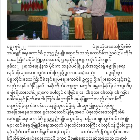
ပဲခူး ဇွန် ၂၂ ========================= ပဲခူးတိုင်းဒေသကြီးစီမံ
အုပ်ချုပ်ရေးကောင်စီ ဥက္ကဋ္ဌ ဦးမျိုးဆွေဝင်းသည် ကောင်စီအဖွဲ့ဝင်(၃)၊ တိုင်း
ဒေသကြီး/ ခရိုင်/ မြို့နယ်အဆင့် ဌာနဆိုင်ရာများ လိုက်ပါလျက်
ဇွန်လ(၂၂)ရက်နေ့၊ နံနက် ပိုင်းက သနပ်ပင်မြို့နယ်အတွင်းရှိ မွေးမြူရေး
လုပ်ငန်းများအား ကွင်းဆင်းကြည့်ရှုအားပေးခဲ့သည်။ ရှေးဦးစွာ
ပဲခူးတိုင်းဒေသကြီးစီမံအုပ်ချုပ်ရေးကောင်စီ ဥက္ကဋ္ဌ ဦးမျိုးဆွေဝင်းနှင့်အဖွဲ့
သည် သနပ်ပင်မြို့နယ်၊ အနီးကိုက်ကျေးရွာအတွင်း ရွှေဆန်းကြယ်ကုမ္ပဏီမှ
မြေဧရိယာ(၁၈၆.၂၈)ဧက ပေါ်တွင် ငါးမြစ်ချင်း၊ ငါးမုတ်၊ ငါးတန်၊ ငါးကြင်း
ခေါင်းပွနှင့် မြက်စားငါးကြင်း စီးပွားဖြစ် မွေးမြူထားသည့် ငါးကန်သို့
ရောက်ရှိခဲ့ရာ ငါးကန်တာဝန်ရှိသူတစ်ဦးမှ ငါးမွေးမြူထုတ်လုပ်မှု
အခြေအနေများအား ရှင်းလင်းတင်ပြခဲ့မှုအပေါ် ပဲခူးတိုင်းဒေသကြီးစီမံ
အုပ်ချုပ်ရေးကောင်စီ ဥက္ကဋ္ဌ ဦးမျိုးဆွေဝင်းမှ အခြားဈေးကွက်ဝင် ငါးမျိုး
များ ထပ်မံမွေးမြူနိုင်ရေးအတွက် ပဲခူးတိုင်းဒေသကြီး ငါးလုပ်ငန်းဦးစီးဌာန
နှင့် ချိတ်ဆက်ဆောင်ရွက်ပေးခဲ့သည်။ ဆက်လက်၍ ပဲခူးတိုင်းဒေသ
ကြီးစီမံအုပ်ချုပ်ရေးကောင်စီ ဥက္ကဋ္ဌ ဦးမျိုးဆွေဝင်းနှင့်အဖွဲ့သည် ကမာစဲ