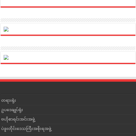
တရားရုံး
ဥပဒေချုပ်ရုံး
ဗဟိုစာရင်းအင်းအဖွဲ့
ပဲခူးတိုင်းဒေသကြီးအစိုးရအဖွဲ့