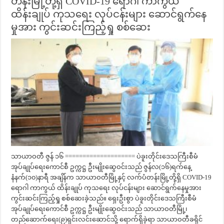
တန်းမြို့တို့ရှိ COVID-19 ရောဂါ ကာကွယ်
ထိန်းချုပ် ကုသရေး လုပ်ငန်းများ ဆောင်ရွက်နေ
မှုအား ကွင်းဆင်းကြည့်ရှု စစ်ဆေး
သာယာဝတီ ဇွန် ၁၆ ==================== ပဲခူးတိုင်းဒေသကြီးစီမံ
အုပ်ချုပ်ရေးကောင်စီ ဥက္ကဋ္ဌ ဦးမျိုးဆွေဝင်းသည် ဇွန်လ(၁၆)ရက်နေ့
နံနက်(၁၀)နာရီ အချိန်က သာယာဝတီမြို့နှင့် လက်ပံတန်းမြို့တို့ရှိ COVID-19
ရောဂါ ကာကွယ် ထိန်းချုပ် ကုသရေး လုပ်ငန်းများ ဆောင်ရွက်နေမှုအား
ကွင်းဆင်းကြည့်ရှု စစ်ဆေးခဲ့သည်။ ရှေးဦးစွာ ပဲခူးတိုင်းဒေသကြီးစီမံ
အုပ်ချုပ်ရေးကောင်စီ ဥက္ကဋ္ဌ ဦးမျိုးဆွေဝင်းသည် သာယာဝတီမြို့၊
တည်ဆောက်ရေး(၉)ရှင်းလင်းဆောင်သို့ ရောက်ရှိခဲ့ရာ သာယာဝတီခရိုင်