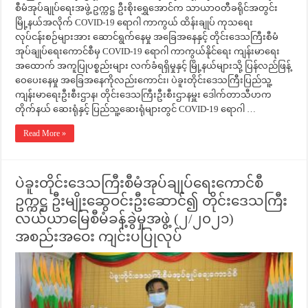
စီမံအုပ်ချုပ်ရေးအဖွဲ့ ဥက္ကဋ္ဌ ဦးစိုးရွှေအောင်က သာယာဝတီခရိုင်အတွင်း
မြို့နယ်အလိုက် COVID-19 ရောဂါ ကာကွယ် ထိန်းချုပ် ကုသရေး
လုပ်ငန်းစဉ်များအား ဆောင်ရွက်နေမှု အခြေအနေနှင့် တိုင်းဒေသကြီးစီမံ
အုပ်ချုပ်ရေးကောင်စီမှ COVID-19 ရောဂါ ကာကွယ်နိုင်ရေး ကျန်းမာရေး
အထောက် အကူပြုပစ္စည်းများ လက်ခံရရှိမှုနှင့် မြို့နယ်များသို့ ပြန်လည်ဖြန့်
ဝေပေးနေမှု အခြေအနေကိုလည်းကောင်း၊ ပဲခူးတိုင်းဒေသကြီးပြည်သူ့
ကျန်းမာရေးဦးစီးဌာန၊ တိုင်းဒေသကြီးဦးစီးဌာနမှူး ဒေါက်တာသီဟက
တိုက်နယ် ဆေးရုံနှင့် ပြည်သူ့ဆေးရုံများတွင် COVID-19 ရောဂါ …
Read More »
ပဲခူးတိုင်းဒေသကြီးစီမံအုပ်ချုပ်ရေးကောင်စီ
ဥက္ကဋ္ဌ ဦးမျိုးဆွေဝင်းဦးဆောင်၍ တိုင်းဒေသကြီး
လယ်ယာမြေစီမံခန့်ခွဲမှုအဖွဲ့ (၂/၂၀၂၁)
အစည်းအဝေး ကျင်းပပြုလုပ်