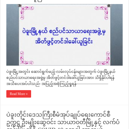
ပဲခူးမြို့အတွင်း ဆောင်ရွက်မည့် လမ်းလုပ်ငန်းများအတွက် ပဲခူးမြို့နယ်
စည်ပင်သာယာရေးအဖွဲ့မှ အိတ်ဖွင့်တင်ဒါခေါ်ယူခြင်းအား သိရှိနိုင်ပါရန်
အသိပေးအပ်ပါသည်- အပြည့်အစုံကြည့်ရှုရန်————————–
Read More »
ပဲခူးတိုင်းဒေသကြီးစီမံအုပ်ချုပ်ရေးကောင်စီ
ဥက္ကဋ္ဌ ဦးမျိုးဆွေဝင်း သာယာဝတီမြို့နှင့် လက်ပံ