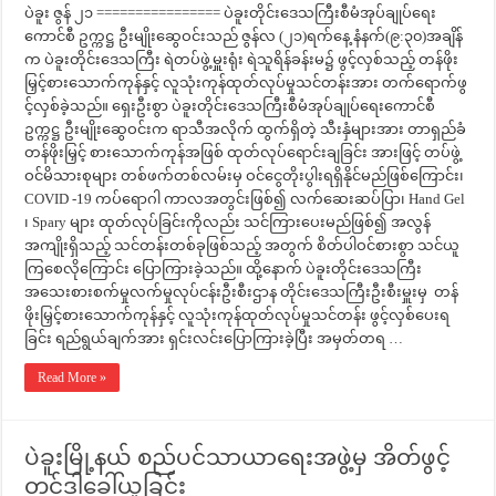
ပဲခူး ဇွန် ၂၁ ================ ပဲခူးတိုင်းဒေသကြီးစီမံအုပ်ချုပ်ရေး
ကောင်စီ ဥက္ကဋ္ဌ ဦးမျိုးဆွေဝင်းသည် ဇွန်လ (၂၁)ရက်နေ့ နံနက်(၉:၃၀)အချိန်
က ပဲခူးတိုင်းဒေသကြီး ရဲတပ်ဖွဲ့မှူးရုံး ရဲသူရိန်ခန်းမ၌ ဖွင့်လှစ်သည့် တန်ဖိုး
မြှင့်စားသောက်ကုန်နှင့် လူသုံးကုန်ထုတ်လုပ်မှုသင်တန်းအား တက်ရောက်ဖွ
င့်လှစ်ခဲ့သည်။ ရှေးဦးစွာ ပဲခူးတိုင်းဒေသကြီးစီမံအုပ်ချုပ်ရေးကောင်စီ
ဥက္ကဋ္ဌ ဦးမျိုးဆွေဝင်းက ရာသီအလိုက် ထွက်ရှိတဲ့ သီးနှံများအား တာရှည်ခံ
တန်ဖိုးမြှင့် စားသောက်ကုန်အဖြစ် ထုတ်လုပ်ရောင်းချခြင်း အားဖြင့် တပ်ဖွဲ့
ဝင်မိသားစုများ တစ်ဖက်တစ်လမ်းမှ ဝင်ငွေတိုးပွါးရရှိနိုင်မည်ဖြစ်ကြောင်း၊
COVID -19 ကပ်ရောဂါ ကာလအတွင်းဖြစ်၍ လက်ဆေးဆပ်ပြာ၊ Hand Gel
၊ Spary များ ထုတ်လုပ်ခြင်းကိုလည်း သင်ကြားပေးမည်ဖြစ်၍ အလွန်
အကျိုးရှိသည့် သင်တန်းတစ်ခုဖြစ်သည့် အတွက် စိတ်ပါဝင်စားစွာ သင်ယူ
ကြစေလိုကြောင်း ပြောကြားခဲ့သည်။ ထို့နောက် ပဲခူးတိုင်းဒေသကြီး
အသေးစားစက်မှုလက်မှုလုပ်ငန်းဦးစီးဌာန တိုင်းဒေသကြီးဦးစီးမှူးမှ တန်
ဖိုးမြှင့်စားသောက်ကုန်နှင့် လူသုံးကုန်ထုတ်လုပ်မှုသင်တန်း ဖွင့်လှစ်ပေးရ
ခြင်း ရည်ရွယ်ချက်အား ရှင်းလင်းပြောကြားခဲ့ပြီး အမှတ်တရ …
Read More »
ပဲခူးမြို့နယ် စည်ပင်သာယာရေးအဖွဲ့မှ အိတ်ဖွင့်
တင်ဒါခေါ်ယူခြင်း