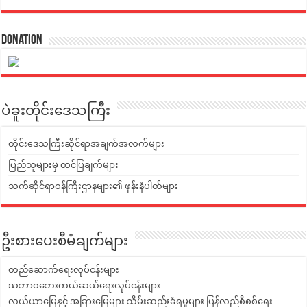
Donation
ပဲခူးတိုင်းဒေသကြီး
တိုင်းဒေသကြီးဆိုင်ရာအချက်အလက်များ
ပြည်သူများမှ တင်ပြချက်များ
သက်ဆိုင်ရာဝန်ကြီးဌာနများ၏ ဖုန်းနံပါတ်များ
ဦးစားပေးစီမံချက်များ
တည်ဆောက်ရေးလုပ်ငန်းများ
သဘာဝဘေးကယ်ဆယ်ရေးလုပ်ငန်းများ
လယ်ယာမြေနှင့် အခြားမြေများ သိမ်းဆည်းခံရမှုများ ပြန်လည်စီစစ်ရေး