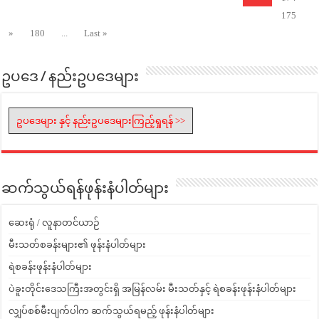
175
»
180
...
Last »
ဥပဒေ / နည်းဥပဒေများ
ဥပဒေများ နှင့် နည်းဥပဒေများကြည့်ရှုရန် >>
ဆက်သွယ်ရန်ဖုန်းနံပါတ်များ
ဆေးရုံ / လူနာတင်ယာဉ်
မီးသတ်စခန်းများ၏ ဖုန်းနံပါတ်များ
ရဲစခန်းဖုန်းနံပါတ်များ
ပဲခူးတိုင်းဒေသကြီးအတွင်းရှိ အမြန်လမ်း မီးသတ်နှင့် ရဲစခန်းဖုန်းနံပါတ်များ
လျှပ်စစ်မီးပျက်ပါက ဆက်သွယ်ရမည့် ဖုန်းနံပါတ်များ