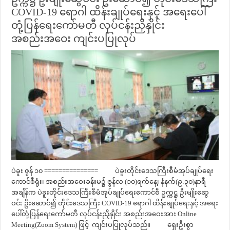
COVID-19 ရောဂါ ထိန်းချုပ်ရေးနှင့် အရေးပေါ်
တုံ့ပြန်ရေးကော်မတီ လုပ်ငန်းညှိနှိုင်း
အစည်းအဝေး ကျင်းပပြုလုပ်
ပဲခူး ဇွန် ၁၀ =============== ပဲခူးတိုင်းဒေသကြီးစီမံအုပ်ချုပ်ရေး
ကောင်စီရုံး၊ အစည်းအဝေးခန်းမ၌ ဇွန်လ (၁၀)ရက်နေ့၊ နံနက်(၉:၃၀)နာရီ
အချိန်က ပဲခူးတိုင်းဒေသကြီးစီမံအုပ်ချုပ်ရေးကောင်စီ ဥက္ကဋ္ဌ ဦးမျိုးဆွေ
ဝင်း ဦးဆောင်၍ တိုင်းဒေသကြီး COVID-19 ရောဂါ ထိန်းချုပ်ရေးနှင့် အရေး
ပေါ်တုံ့ပြန်ရေးကော်မတီ လုပ်ငန်းညှိနှိုင်း အစည်းအဝေးအား Online
Meeting(Zoom System) ဖြင့် ကျင်းပပြုလုပ်သည်။ ရှေးဦးစွာ