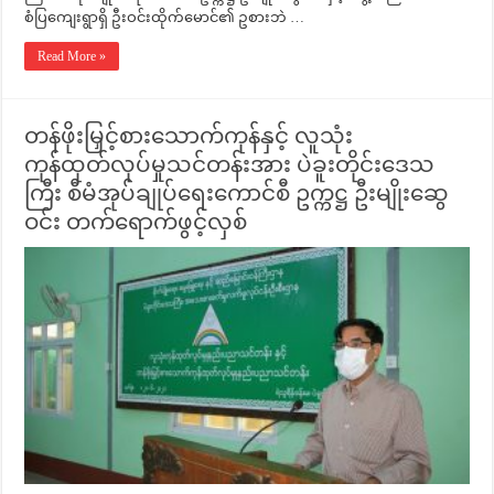
စံပြကျေးရွာရှိ ဦးဝင်းထိုက်မောင်၏ ဥစားဘဲ …
Read More »
တန်ဖိုးမြှင့်စားသောက်ကုန်နှင့် လူသုံး
ကုန်ထုတ်လုပ်မှုသင်တန်းအား ပဲခူးတိုင်းဒေသ
ကြီး စီမံအုပ်ချုပ်ရေးကောင်စီ ဥက္ကဋ္ဌ ဦးမျိုးဆွေ
ဝင်း တက်ရောက်ဖွင့်လှစ်