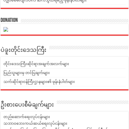
လျှပ်စစ်မီးပျက်ပါက ဆက်သွယ်ရမည့် ဖုန်းနံပါတ်များ
Donation
ပဲခူးတိုင်းဒေသကြီး
တိုင်းဒေသကြီးဆိုင်ရာအချက်အလက်များ
ပြည်သူများမှ တင်ပြချက်များ
သက်ဆိုင်ရာဝန်ကြီးဌာနများ၏ ဖုန်းနံပါတ်များ
ဦးစားပေးစီမံချက်များ
တည်ဆောက်ရေးလုပ်ငန်းများ
သဘာဝဘေးကယ်ဆယ်ရေးလုပ်ငန်းများ