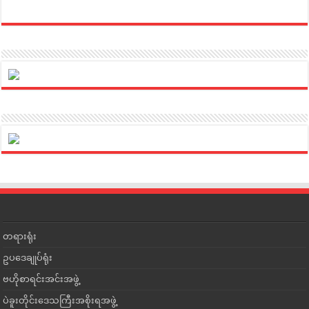
တရားရုံး
ဥပဒေချုပ်ရုံး
ဗဟိုစာရင်းအင်းအဖွဲ့
ပဲခူးတိုင်းဒေသကြီးအစိုးရအဖွဲ့