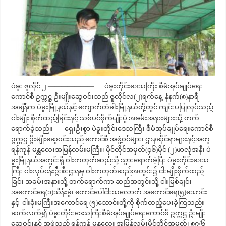
ပဲခူး ဇူလိုင် ၂ ——————— ပဲခူးတိုင်းဒေသကြီး စီမံအုပ်ချုပ်ရေး
ကောင်စီ ဥက္ကဋ္ဌ ဦးမျိုးဆွေဝင်းသည် ဇူလိုင်လ(၂)ရက်နေ့ နံနက်(၈)နာရီ
အချိန်က ပဲခူးမြို့နယ်နှင့် ကျောက်တံခါးမြို့နယ်တို့တွင် ကျင်းပပြုလုပ်သည့်
ငါးမျိုး စိုက်ထည့်ခြင်းနှင့် သစ်ပင်စိုက်ပျိုးပွဲ အခမ်းအနားများသို့ တက်
ရောက်ခဲ့သည်။ ရှေးဦးစွာ ပဲခူးတိုင်းဒေသကြီး စီမံအုပ်ချုပ်ရေးကောင်စီ
ဥက္ကဋ္ဌ ဦးမျိုးဆွေဝင်းသည် ကောင်စီ အဖွဲ့ဝင်များ၊ ဌာနဆိုင်ရာများနှင့်အတူ
ရန်ကုန်-မန္တလေးအမြန်လမ်းမကြီး၊ မိုင်တိုင်အမှတ်(၄၆)မိုင် (၂)ဖာလုံအနီး ပဲ
ခူးမြို့နယ်အတွင်းရှိ ဝါးကတုတ်ဆည်သို့ သွားရောက်ခဲ့ပြီး ပဲခူးတိုင်းဒေသ
ကြီး ငါးလုပ်ငန်းဦးစီးဌာနမှ ဝါးကတုတ်ဆည်အတွင်း၌ ငါးမျိုးစိုက်ထည့်
ခြင်း အခမ်းအနားသို့ တက်ရောက်ကာ ဆည်အတွင်းသို့ ငါးမြစ်ချင်း
အကောင်ရေ(၁)သိန်းခွဲ၊ တောင်ပေါ်ငါးသလောက် အကောင်ရေ(၅)သောင်း
နှင့် ငါးခုံးမကြီးအကောင်ရေ (၅)သောင်းတို့ကို စိုက်ထည့်ပေးခဲ့ကြသည်။
ဆက်လက်၍ ပဲခူးတိုင်းဒေသကြီးစီမံအုပ်ချုပ်ရေးကောင်စီ ဥက္ကဋ္ဌ ဦးမျိုး
ဆွေဝင်းနှင့် အဖွဲ့သည် ရန်ကုန်-မန္တလေး အမြန်လမ်းမိုင်တိုင်အမှတ်၊ ၈၇/၆