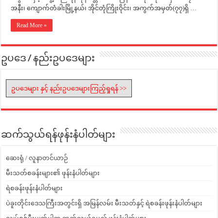
အနီး၊ ကျောက်တံခါးမြို့နယ်၊ အိုင်တုံကြိုးဝိုင်း၊ အကွက်အမှတ်(၇၇)ရှိ …
Read More »
ဥပဒေ / နည်းဥပဒေများ
ဥပဒေများ နှင့် နည်းဥပဒေများကြည့်ရှုရန် >>
ဆက်သွယ်ရန်ဖုန်းနံပါတ်များ
ဆေးရုံ / လူနာတင်ယာဉ်
မီးသတ်စခန်းများ၏ ဖုန်းနံပါတ်များ
ရဲစခန်းဖုန်းနံပါတ်များ
ပဲခူးတိုင်းဒေသကြီးအတွင်းရှိ အမြန်လမ်း မီးသတ်နှင့် ရဲစခန်းဖုန်းနံပါတ်များ