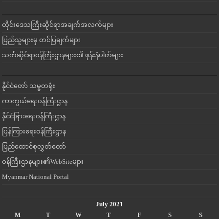
တိုင်းဒေသကြီးဆိုင်ရာအချက်အလက်များ
ပြည်သူများမှ တင်ပြချက်များ
သက်ဆိုင်ရာဝန်ကြီးဌာနများ၏ ဖုန်းနံပါတ်များ
နိုင်ငံတော် သမ္မတရုံး
ကာကွယ်ရေးဝန်ကြီးဌာန
နိုင်ငံခြားရေးဝန်ကြီးဌာန
ပြန်ကြားရေးဝန်ကြီးဌာန
ပြည်ထောင်စုလွှတ်တော်
ဝန်ကြီးဌာနများ၏WebSiteများ
Myanmar National Portal
July 2021
M
T
W
T
F
S
S