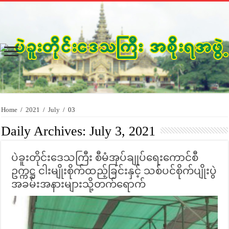
Home
/
2021
/
July
/
03
Daily Archives:
July 3, 2021
ပဲခူးတိုင်းဒေသကြီး စီမံအုပ်ချုပ်ရေးကောင်စီ
ဥက္ကဋ္ဌ ငါးမျိုးစိုက်ထည့်ခြင်းနှင့် သစ်ပင်စိုက်ပျိုးပွဲ
အခမ်းအနားများသို့တက်ရောက်