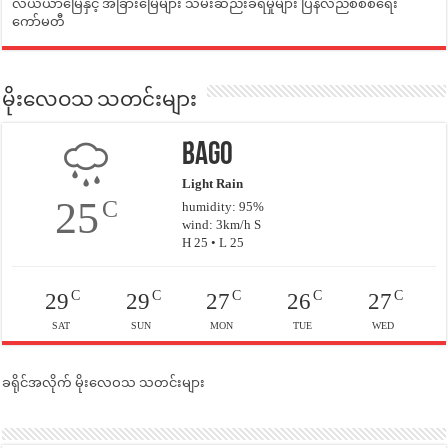
လယ်ယာမြေနှင့် အခြားမြေများ သိမ်းဆည်းခံရမှုများ ပြန်လည်စီစစ်ရေး
ကော်မတီ
မိုးလေဝသ သတင်းများ
Bago
Light Rain
25
C
humidity: 95%
wind: 3km/h S
H 25 • L 25
C
C
C
C
C
29
29
27
26
27
SAT
SUN
MON
TUE
WED
ခရိုင်အလိုက် မိုးလေဝသ သတင်းများ