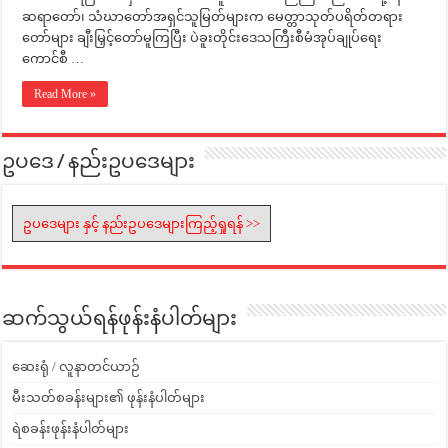
ဆရာတော်၊ သံဃာတော်အရှင်သူမြတ်များက မေတ္တာသုတ်ပရိတ်တရား
တော်များ ချီးမြှင့်တော်မူကြပြီး ပဲခူးတိုင်းဒေသကြီးစီမံအုပ်ချုပ်ရေး
ကောင်စီ …
Read More »
ဥပဒေ / နည်းဥပဒေများ
ဥပဒေများ နှင့် နည်းဥပဒေများကြည့်ရှုရန် >>
ဆက်သွယ်ရန်ဖုန်းနံပါတ်များ
ဆေးရုံ / လူနာတင်ယာဉ်
မီးသတ်စခန်းများ၏ ဖုန်းနံပါတ်များ
ရဲစခန်းဖုန်းနံပါတ်များ