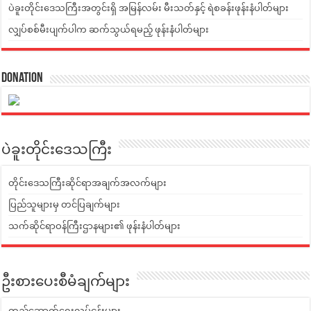
ပဲခူးတိုင်းဒေသကြီးအတွင်းရှိ အမြန်လမ်း မီးသတ်နှင့် ရဲစခန်းဖုန်းနံပါတ်များ
လျှပ်စစ်မီးပျက်ပါက ဆက်သွယ်ရမည့် ဖုန်းနံပါတ်များ
Donation
ပဲခူးတိုင်းဒေသကြီး
တိုင်းဒေသကြီးဆိုင်ရာအချက်အလက်များ
ပြည်သူများမှ တင်ပြချက်များ
သက်ဆိုင်ရာဝန်ကြီးဌာနများ၏ ဖုန်းနံပါတ်များ
ဦးစားပေးစီမံချက်များ
တည်ဆောက်ရေးလုပ်ငန်းများ