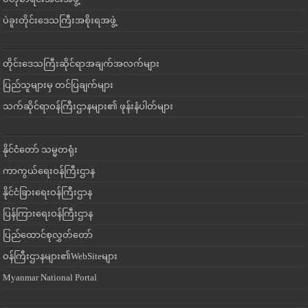
ပဲခူးတိုင်းဒေသကြီးအစိုးရအဖွဲ့
တိုင်းဒေသကြီးဆိုင်ရာအချက်အလက်များ
ပြည်သူများမှ တင်ပြချက်များ
သက်ဆိုင်ရာဝန်ကြီးဌာနများ၏ ဖုန်းနံပါတ်များ
နိုင်ငံတော် သမ္မတရုံး
ကာကွယ်ရေးဝန်ကြီးဌာန
နိုင်ငံခြားရေးဝန်ကြီးဌာန
ပြန်ကြားရေးဝန်ကြီးဌာန
ပြည်ထောင်စုလွှတ်တော်
ဝန်ကြီးဌာနများ၏WebSiteများ
Myanmar National Portal