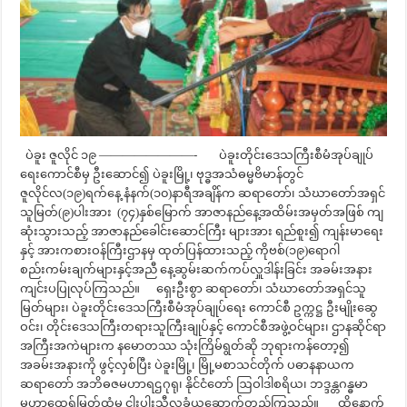
ပဲခူး ဇူလိုင် ၁၉ ————————- ပဲခူးတိုင်းဒေသကြီးစီမံအုပ်ချုပ်
ရေးကောင်စီမှ ဦးဆောင်၍ ပဲခူးမြို့၊ ဗုဒ္ဓအသံဓမ္မဗိမာန်တွင်
ဇူလိုင်လ(၁၉)ရက်နေ့ နံနက်(၁၀)နာရီအချိန်က ဆရာတော်၊ သံဃာတော်အရှင်
သူမြတ်(၉)ပါးအား (၇၄)နှစ်မြောက် အာဇာနည်နေ့အထိမ်းအမှတ်အဖြစ် ကျ
ဆုံးသွားသည့် အာဇာနည်ခေါင်းဆောင်ကြီး များအား ရည်စူး၍ ကျန်းမာရေး
နှင့် အားကစားဝန်ကြီးဌာနမှ ထုတ်ပြန်ထားသည့် ကိုဗစ်(၁၉)ရောဂါ
စည်းကမ်းချက်များနှင့်အညီ နေ့ဆွမ်းဆက်ကပ်လှူဒါန်းခြင်း အခမ်းအနား
ကျင်းပပြုလုပ်ကြသည်။ ရှေးဦးစွာ ဆရာတော်၊ သံဃာတော်အရှင်သူ
မြတ်များ၊ ပဲခူးတိုင်းဒေသကြီးစီမံအုပ်ချုပ်ရေး ကောင်စီ ဥက္ကဋ္ဌ ဦးမျိုးဆွေ
ဝင်း၊ တိုင်းဒေသကြီးတရားသူကြီးချုပ်နှင့် ကောင်စီအဖွဲ့ဝင်များ၊ ဌာနဆိုင်ရာ
အကြီးအကဲများက နမောတဿ သုံးကြိမ်ရွတ်ဆို ဘုရားကန်တော့၍
အခမ်းအနားကို ဖွင့်လှစ်ပြီး ပဲခူးမြို့၊ မြို့မစာသင်တိုက် ပဓာနနာယက
ဆရာတော် အဘိဓဇမဟာရဌဂုရု၊ နိုင်ငံတော် ဩဝါဒါစရိယ၊ ဘဒ္ဒန္တဂန္ဓမာ
မဟာထေရ်မြတ်ထံမှ ငါးပါးသီလခံယူဆောက်တည်ကြသည်။ ထို့နောက်