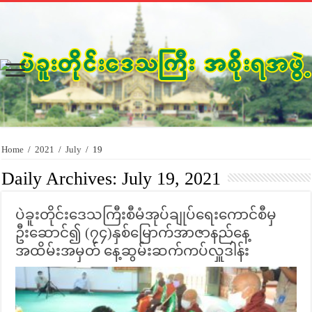
Home
/
2021
/
July
/
19
Daily Archives:
July 19, 2021
ပဲခူးတိုင်း‌ဒေသကြီးစီမံအုပ်ချုပ်ရေးကောင်စီမှ
ဦးဆောင်၍ (၇၄)နှစ်မြောက်အာဇာနည်နေ့
အထိမ်းအမှတ် နေ့ဆွမ်းဆက်ကပ်လှူဒါန်း