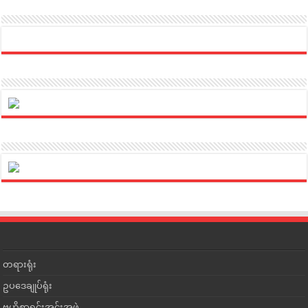
တရားရုံး
ဥပဒေချုပ်ရုံး
ဗဟိုစာရင်းအင်းအဖွဲ့