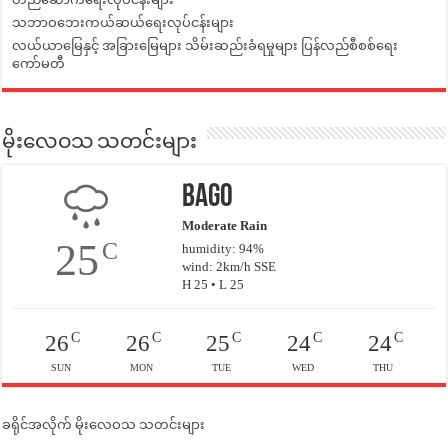
သဘာဝဘေးကယ်ဆယ်ရေးလုပ်ငန်းများ
လယ်ယာမြေနှင့် အခြားမြေများ သိမ်းဆည်းခံရမှုများ ပြန်လည်စီစစ်ရေး
ကော်မတီ
မိုးလေဝသ သတင်းများ
Bago
Moderate Rain
25
C
humidity: 94%
wind: 2km/h SSE
H 25 • L 25
C
C
C
C
C
26
26
25
24
24
SUN
MON
TUE
WED
THU
ခရိုင်အလိုက် မိုးလေဝသ သတင်းများ