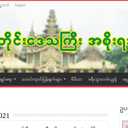
သူ့အသံ
English
ချုပ်ရေး
သတင်းထုတ်ပြန်ချက်များ
မီဒီယာ
ခရီးသွားလမ်းညွှန်
ရှ
ဥပ
2021
ဥ