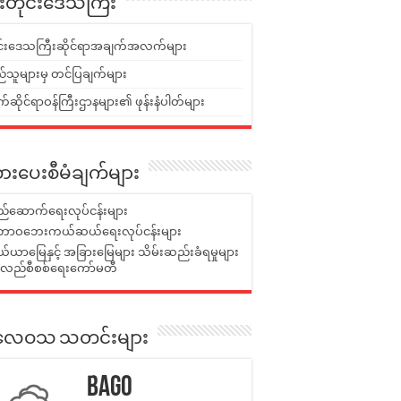
ူးတိုင်းဒေသကြီး
ုင်းဒေသကြီးဆိုင်ရာအချက်အလက်များ
်သူများမှ တင်ပြချက်များ
ဆိုင်ရာဝန်ကြီးဌာနများ၏ ဖုန်းနံပါတ်များ
ားပေးစီမံချက်များ
်ဆောက်ရေးလုပ်ငန်းများ
ာဝဘေးကယ်ဆယ်ရေးလုပ်ငန်းများ
ယာမြေနှင့် အခြားမြေများ သိမ်းဆည်းခံရမှုများ
န်လည်စီစစ်ရေးကော်မတီ
ုးလေဝသ သတင်းများ
Bago