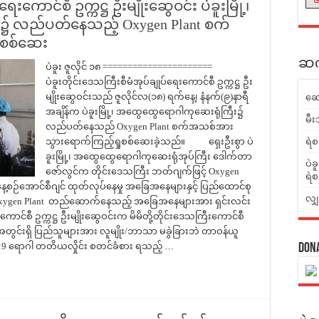
ေးကောင်စီ ဥက္ကဋ္ဌ ဦးမျိုးဆွေဝင်း ပဲခူးမြို့၊
၌ လည်ပတ်နေသည့် Oxygen Plant စက်
ုစစ်ဆေး
ဆက်
ပဲခူး ဇူလိုင် ၁၈ ======================
ပဲခူးတိုင်းဒေသကြီးစီမံအုပ်ချုပ်ရေးကောင်စီ ဥက္ကဋ္ဌ ဦး
မျိုးဆွေဝင်းသည် ဇူလိုင်လ(၁၈) ရက်နေ့၊ နံနက်(၉)နာရီ
ဆေ
အချိန်က ပဲခူးမြို့၊ အထွေထွေရောဂါကုဆေးရုံကြီး၌
မီး
လည်ပတ်နေသည် Oxygen Plant စက်အသစ်အား
သွားရောက်ကြည့်ရှုစစ်ဆေးခဲ့သည်။ ရှေးဦးစွာ ပဲ
ရဲစ
ခူးမြို့၊ အထွေထွေရောဂါကုဆေးရုံအုပ်ကြီး ဒေါက်တာ
ပဲခ
ဇော်လွင်က တိုင်းဒေသကြီး ဘတ်ဂျက်ဖြင့် Oxygen
ရဲစ
စဉ်အောင်စီဂျင် ထုတ်လုပ်နေမှု အခြေအနေများနှင့် ပြည်ထောင်စု
လျှ
 Oxygen Plant တည်ဆောက်နေသည့် အခြေအနေများအား ရှင်းလင်း
းကောင်စီ ဥက္ကဋ္ဌ ဦးမျိုးဆွေဝင်းက မိမိတို့တိုင်းဒေသကြီးကောင်စီ
အတွင်းရှိ ပြည်သူများအား လူမျိုး/ဘာသာ မခွဲခြားဘဲ တာဝန်ယူ
-19 ရောဂါ တတိယလှိုင်း စတင်ခံစား ရသည့် …
Don