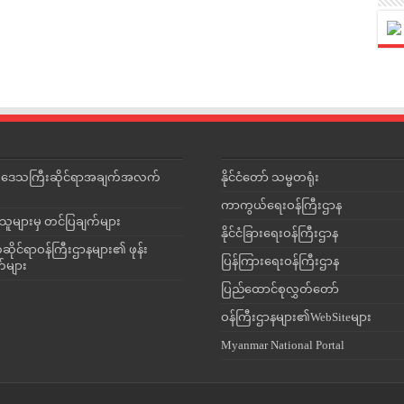
င်းဒေသကြီးဆိုင်ရာအချက်အလက်
နိုင်ငံတော် သမ္မတရုံး
ကာကွယ်ရေးဝန်ကြီးဌာန
သူများမှ တင်ပြချက်များ
နိုင်ငံခြားရေးဝန်ကြီးဌာန
ိုင်ရာဝန်ကြီးဌာနများ၏ ဖုန်း
ပြန်ကြားရေးဝန်ကြီးဌာန
တ်များ
ပြည်ထောင်စုလွှတ်တော်
ဝန်ကြီးဌာနများ၏WebSiteများ
Myanmar National Portal