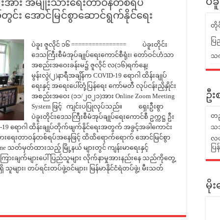
ေးအား အမျိုးသားရေးတာဝန်တစ်ရပ်
ပဲခ
တွင်း အောင်မြင်စွာဆောင်ရွက်နိုင်ရေး
တိ
ပြည
ပဲခူး ဇူလိုင် ၁၆ ================ ပဲခူးတိုင်း
ဒေသကြီးစီမံအုပ်ချုပ်ရေးကောင်စီရုံး၊ တော်ဝင်ဟံသာ
သက်
အစည်းအဝေးခန်းမ၌ ဇူလိုင် လ(၁၆)ရက်နေ့၊
မွန်းလွဲ(၂)နာရီအချိန်က COVID-19 ရောဂါ ထိန်းချုပ်
ရေးနှင့် အရေးပေါ်တုံ့ပြန်ရေး ကော်မတီ လုပ်ငန်းညှိနှိုင်း
ဦးစ
အစည်းအဝေး (၁၁/၂၀၂၁)အား Online Zoom Meeting
System ဖြင့် ကျင်းပပြုလုပ်သည်။ ရှေးဦးစွာ
တည
ပဲခူးတိုင်းဒေသကြီးစီမံအုပ်ချုပ်ရေးကောင်စီ ဥက္ကဋ္ဌ ဦး
19 ရောဂါ ထိန်းချုပ်တိုက်ဖျက်နိုင်ရေးအတွက် အခွင့်အခါကောင်း
သဘ
ျိုးသားရေးတာဝန်တစ်ရပ်အနေဖြင့် ထိထိရောက်ရောက် အောင်မြင်စွာ
လယ်
ပြ
me သတ်မှတ်ထားသည့် မြို့နယ် များတွင် ကျန်းမာရေးနှင့်
ကြားချက်များပေါ် ပြည်သူများ လိုက်နာမှုအားနည်းနေ သည်ကိုတွေ့
ရှိ သူများ၊ တပ်ရင်းတပ်ဖွဲ့ဝင်များ၊ မြန်မာနိုင်ငံရဲတပ်ဖွဲ့၊ မီးသတ်
မိ