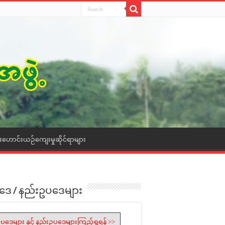
ေးဟောင်းယဉ်ကျေးမှုဆိုင်ရာများ
ဒေ / နည်းဥပဒေများ
ပဒေများ နှင့် နည်းဥပဒေများကြည့်ရှုရန် >>