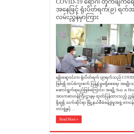
COVID-19 ရောဂါ တိုက်ဖျက်ရ
အနေဖြင့် ရုံးပိတ်ရက်(၉) ရက်အ
လမ်းညွှန်မှာကြား
မျိုးဆွေဝင်းက ရုံးပိတ်ရက် (၉)ရက်သည် COVID-
ဖြစ်၍ ထပ်မံကူးစက် ပြန့်နှံ့မှုမရှိစေရေး အမ
ဆောင်ရွက်ရမည်ဖြစ်ကြောင်း၊ အချို့ Stay at Ho
အားကစားဝန်ကြီးဌာနမှ ထုတ်ပြန်ထားသည့် ညွှန်
ရှိရ၍ သက်ဆိုင်ရာ မြို့နယ်စီမံခန့်ခွဲမှုအဖွဲ့ တာဝန်
တပ်ဖွဲ့နှင့် …
Read More »