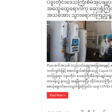
ပဲခူးတိုင်းဒေသကြီးစီမံအုပ်ချုပ်ရ
အထွေထွေရောဂါကု ဆေးရုံကြီး
အသစ်အား သွားရောက်ကြည့်ရှ
Plant စက်အသစ် လည်ပတ်နေမှုအခြေအနေနှင့် နေ့
ဘတ်ဂျက်ဖြင့် ဆောင်ရွက်ဆဲဖြစ်သည့် Liquid
တင်ပြခဲ့ရာ၊ ပဲခူးတိုင်း ဒေသကြီးစီမံအုပ်ချုပ်ရေ
တာဝန်ယူ ခဲ့သည့် အချိန်ကစပြီး တိုင်းဒေသကြီး
စောင့်ရှောက်ပေးလျက်ရှိကြောင်း၊ ယခု COVID
Read More »