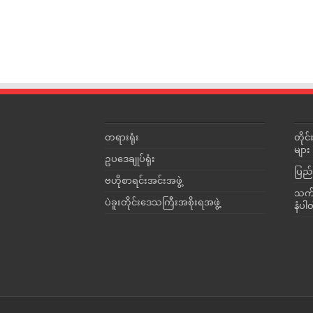
တရားရုံး
တို
များ
ဥပဒေချုပ်ရုံး
ပြည်
ဗဟိုစာရင်းအင်းအဖွဲ့
သက်ဆ
ပဲခူးတိုင်းဒေသကြီးအစိုးရအဖွဲ့
နံပါ