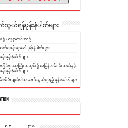
သွယ်ရန်ဖုန်းနံပါတ်များ
းရုံ / လူနာတင်ယာဉ်
သတ်စခန်းများ၏ ဖုန်းနံပါတ်များ
ခန်းဖုန်းနံပါတ်များ
ူးတိုင်းဒေသကြီးအတွင်းရှိ အမြန်လမ်း မီးသတ်နှင့်
ခန်းဖုန်းနံပါတ်များ
ပ်စစ်မီးပျက်ပါက ဆက်သွယ်ရမည့် ဖုန်းနံပါတ်များ
ation