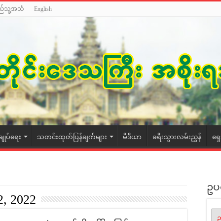
ည်သူ့အသံ
English
ချုပ်ရေး
သတင်းထုတ်ပြန်ချက်များ
မီဒီယာ
ခရီးသွားလမ်းညွှန်
ရှ
ဥပ
2, 2022
ဥ