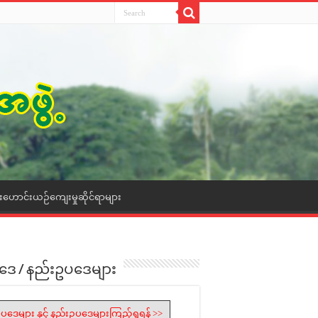
ေးဟောင်းယဉ်ကျေးမှုဆိုင်ရာများ
ဒေ / နည်းဥပဒေများ
ပဒေများ နှင့် နည်းဥပဒေများကြည့်ရှုရန် >>