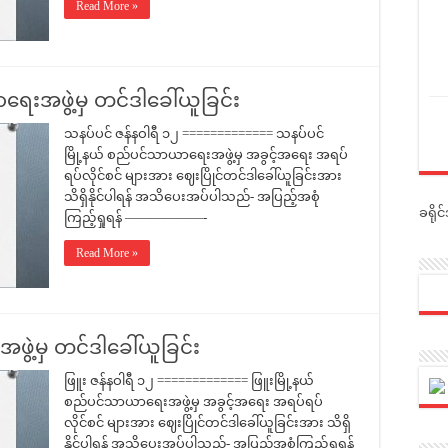
Read More »
ေးအဖွဲ့မှ တင်ဒါခေါ်ယူခြင်း
သနပ်ပင် ဇန်နဝါရီ ၁၂ ============= သနပ်ပင်
မြို့နယ် စည်ပင်သာယာရေးအဖွဲ့မှ အခွင့်အရေး အရပ်
ရပ်လိုင်စင် များအား ဈေးပြိုင်တင်ဒါခေါ်ယူခြင်းအား
သိရှိနိုင်ပါရန် အသိပေးအပ်ပါသည်- အပြည့်အစုံ
ခရို
ကြည့်ရှုရန် ——————-
Read More »
ွဲ့မှ တင်ဒါခေါ်ယူခြင်း
ဖြူး ဇန်နဝါရီ ၁၂ ============= ဖြူးမြို့နယ်
စည်ပင်သာယာရေးအဖွဲ့မှ အခွင့်အရေး အရပ်ရပ်
လိုင်စင် များအား ဈေးပြိုင်တင်ဒါခေါ်ယူခြင်းအား သိရှိ
နိုင်ပါရန် အသိပေးအပ်ပါသည်- အပြည့်အစုံကြည့်ရှုရန်