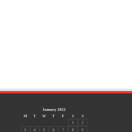
January 2022
M
T
W
T
F
S
S
1
2
3
4
5
6
7
8
9