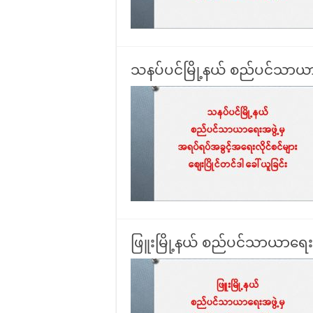
သနပ်ပင်မြို့နယ် စည်ပင်သာယာရ
ဖြူးမြို့နယ် စည်ပင်သာယာရေးအဖ