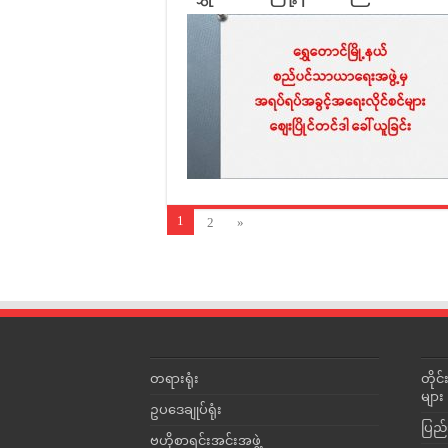
1
2
»
တရားရုံး
တို
များ
ဥပဒေချုပ်ရုံး
ပြည်
ဗဟိုစာရင်းအင်းအဖွဲ့