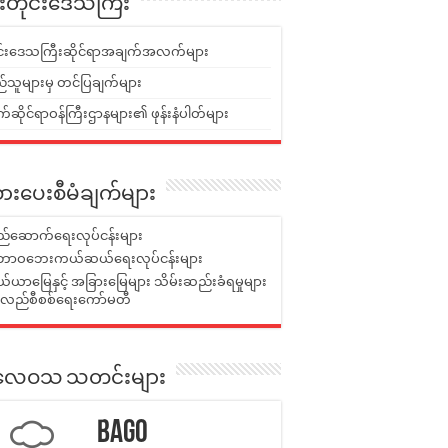
ူးတိုင်းဒေသကြီး
ုင်းဒေသကြီးဆိုင်ရာအချက်အလက်များ
်သူများမှ တင်ပြချက်များ
ဆိုင်ရာဝန်ကြီးဌာနများ၏ ဖုန်းနံပါတ်များ
ားပေးစီမံချက်များ
်ဆောက်ရေးလုပ်ငန်းများ
ာဝဘေးကယ်ဆယ်ရေးလုပ်ငန်းများ
ယာမြေနှင့် အခြားမြေများ သိမ်းဆည်းခံရမှုများ
န်လည်စီစစ်ရေးကော်မတီ
ုးလေဝသ သတင်းများ
Bago