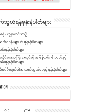
သွယ်ရန်ဖုန်းနံပါတ်များ
းရုံ / လူနာတင်ယာဉ်
သတ်စခန်းများ၏ ဖုန်းနံပါတ်များ
ခန်းဖုန်းနံပါတ်များ
ူးတိုင်းဒေသကြီးအတွင်းရှိ အမြန်လမ်း မီးသတ်နှင့်
ခန်းဖုန်းနံပါတ်များ
ပ်စစ်မီးပျက်ပါက ဆက်သွယ်ရမည့် ဖုန်းနံပါတ်များ
ation