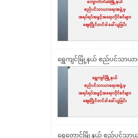
ရွှေကျင်မြို့နယ် စည်ပင်သာယာရ
ရွှေတောင်မြို့နယ် စည်ပင်သာယာ