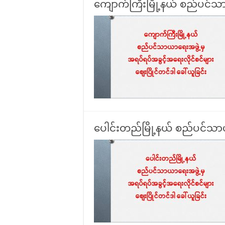
ကျောက်ကြီးမြို့နယ် စည်ပင်သာ
ပေါင်းတည်မြို့နယ် စည်ပင်သာယ