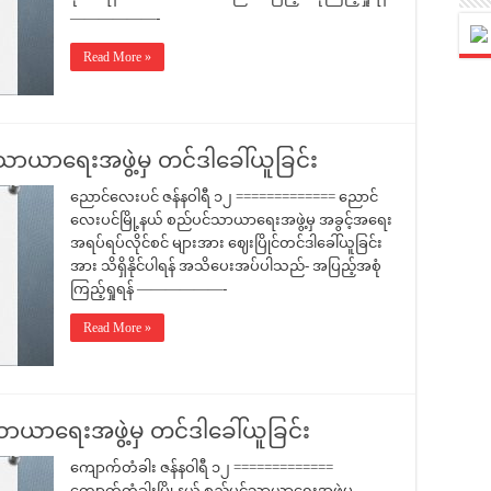
——————-
Read More »
ာယာရေးအဖွဲ့မှ တင်ဒါခေါ်ယူခြင်း
ညောင်လေးပင် ဇန်နဝါရီ ၁၂ ============= ညောင်
လေးပင်မြို့နယ် စည်ပင်သာယာရေးအဖွဲ့မှ အခွင့်အရေး
အရပ်ရပ်လိုင်စင် များအား ဈေးပြိုင်တင်ဒါခေါ်ယူခြင်း
အား သိရှိနိုင်ပါရန် အသိပေးအပ်ပါသည်- အပြည့်အစုံ
ကြည့်ရှုရန် ——————-
Read More »
ာယာရေးအဖွဲ့မှ တင်ဒါခေါ်ယူခြင်း
ကျောက်တံခါး ဇန်နဝါရီ ၁၂ =============
ကျောက်တံခါးမြို့နယ် စည်ပင်သာယာရေးအဖွဲ့မှ