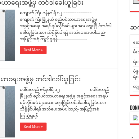
ယာရေးအဖွဲ့မှ တင်ဒါခေါ်ယူခြင်း
ကျောက်ကြီး ဇန်နဝါရီ ၁၂ =============
ကျောက်ကြီးမြို့နယ် စည်ပင်သာယာရေးအဖွဲ့မှ
အခွင့်အရေး အရပ်ရပ်လိုင်စင် များအား ဈေးပြိုင်တင်ဒါ
ဆက်
ခေါ်ယူခြင်းအား သိရှိနိုင်ပါရန် အသိပေးအပ်ပါသည်-
အပြည့်အစုံကြည့်ရှုရန်———————-
ဆေ
Read More »
မီး
ရဲစ
ပဲခ
ရဲစ
ာရေးအဖွဲ့မှ တင်ဒါခေါ်ယူခြင်း
လျှ
ပေါင်းတည် ဇန်နဝါရီ ၁၂ ============= ပေါင်းတည်
မြို့နယ် စည်ပင်သာယာရေးအဖွဲ့မှ အခွင့်အရေး အရပ်
ရပ်လိုင်စင် များအား ဈေးပြိုင်တင်ဒါခေါ်ယူခြင်းအား
Don
သိရှိနိုင်ပါရန် အသိပေးအပ်ပါသည်- အပြည့်အစုံ
ကြည့်ရှုရန်———————-
Read More »