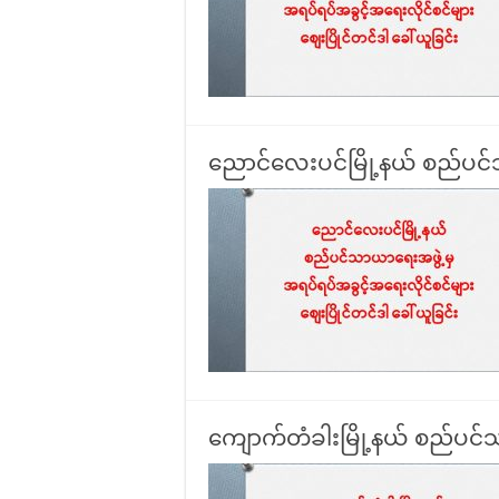
ညောင်လေးပင်မြို့နယ် စည်ပင်သ
ကျောက်တံခါးမြို့နယ် စည်ပင်သ