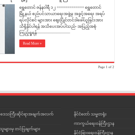
ရွှေတောင် ဇန်နဝါရီ ၁၂ ============= ရွှေတောင်
မြို့နယ် စည်ပင်သာယာရေးအဖွဲ့မှ အခွင့်အရေး အရပ်
ရပ်လိုင်စင် များအား ဈေးပြိုင်တင်ဒါခေါ်ယူခြင်းအား
သိရှိနိုင်ပါရန် အသိပေးအပ်ပါသည်- အပြည့်အစုံ
ကြည့်ရှုရန်————————–
Read More »
Page 1 of 2
င်းဒေသကြီးဆိုင်ရာအချက်အလက်
နိုင်ငံတော် သမ္မတရုံး
ကာကွယ်ရေးဝန်ကြီးဌာန
သူများမှ တင်ပြချက်များ
နိုင်ငံခြားရေးဝန်ကြီးဌာန