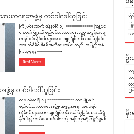
ပဲခ
်သာယာရေးအဖွဲ့မှ တင်ဒါခေါ်ယူခြင်း
တိ
ပြည
ကြို့ပင်ကောက် ဇန်နဝါရီ ၁၂ ============= ကြို့ပင်
ကောက်မြို့နယ် စည်ပင်သာယာရေးအဖွဲ့မှ အခွင့်အရေး
သက်
အရပ်ရပ်လိုင်စင် များအား ဈေးပြိုင်တင်ဒါခေါ်ယူခြင်း
အား သိရှိနိုင်ပါရန် အသိပေးအပ်ပါသည်- အပြည့်အစုံ
ကြည့်ရှုရန် ——————-
ဦးစ
Read More »
တည
သဘ
လယ်
ဲ့မှ တင်ဒါခေါ်ယူခြင်း
ပြ
ကဝ ဇန်နဝါရီ ၁၂ ============= ကဝမြို့နယ်
စည်ပင်သာယာရေးအဖွဲ့မှ အခွင့်အရေး အရပ်ရပ်
လိုင်စင် များအား ဈေးပြိုင်တင်ဒါခေါ်ယူခြင်းအား သိရှိ
မိ
နိုင်ပါရန် အသိပေးအပ်ပါသည်- အပြည့်အစုံကြည့်ရှုရန်
——————-