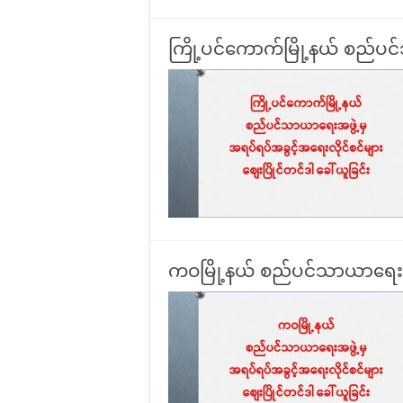
ကြို့ပင်ကောက်မြို့နယ် စည်ပင
ကဝမြို့နယ် စည်ပင်သာယာရေးအဖွ