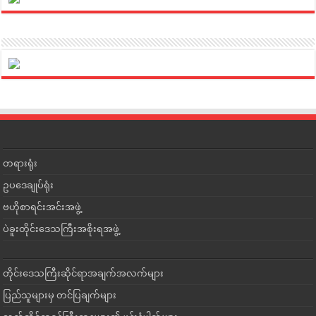
တရားရုံး
ဥပဒေချုပ်ရုံး
ဗဟိုစာရင်းအင်းအဖွဲ့
ပဲခူးတိုင်းဒေသကြီးအစိုးရအဖွဲ့
တိုင်းဒေသကြီးဆိုင်ရာအချက်အလက်များ
ပြည်သူများမှ တင်ပြချက်များ