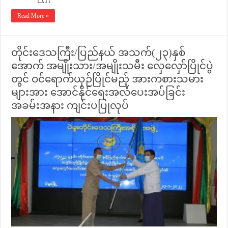
Read More »
တိုင်းဒေသကြီး/ပြည်နယ် အသက်(၂၃)နှစ်
အောက် အမျိုးသား/အမျိုးသမီး လှေလှော်ပြိုင်ပွဲ
တွင် ဝင်ရောက်ယှဉ်ပြိုင်မည့် အားကစားသမား
များအား အောင်နိုင်ရေးအလံပေးအပ်ခြင်း
အခမ်းအနား ကျင်းပပြုလုပ်