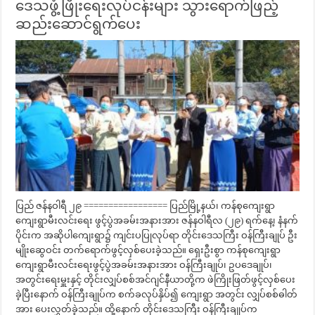
ဒေသဖွံ့ဖြိုးရေးလုပ်ငန်းများ သွားရောက်ဖြည့်
ဆည်းဆောင်ရွက်ပေး
ပြည် ဇန်နဝါရီ ၂၉ ================= ပြည်မြို့နယ်၊ ကန်စုကျေးရွာ
ကျေးရွာမီးလင်းရေး ဖွင့်ပွဲအခမ်းအနားအား ဇန်နဝါရီလ (၂၉) ရက်နေ့၊ နံနက်
ပိုင်းက အဆိုပါကျေးရွာ၌ ကျင်းပပြုလုပ်ရာ တိုင်းဒေသကြီး ဝန်ကြီးချုပ် ဦး
မျိုးဆွေဝင်း တက်ရောက်ဖွင့်လှစ်ပေးခဲ့သည်။ ရှေးဦးစွာ ကန်စုကျေးရွာ
ကျေးရွာမီးလင်းရေးဖွင့်ပွဲအခမ်းအနားအား ဝန်ကြီးချုပ်၊ ဥပဒေချုပ်၊
အတွင်းရေးမှူးနှင့် တိုင်းလျှပ်စစ်အင်ဂျင်နီယာတို့က ဖဲကြိုးဖြတ်ဖွင့်လှစ်ပေး
ခဲ့ပြီးနောက် ဝန်ကြီးချုပ်က စက်ခလုပ်နှိပ်၍ ကျေးရွာ အတွင်း လျှပ်စစ်ဓါတ်
အား ပေးလွှတ်ခဲ့သည်။ ထို့နောက် တိုင်းဒေသကြီး ဝန်ကြီးချုပ်က