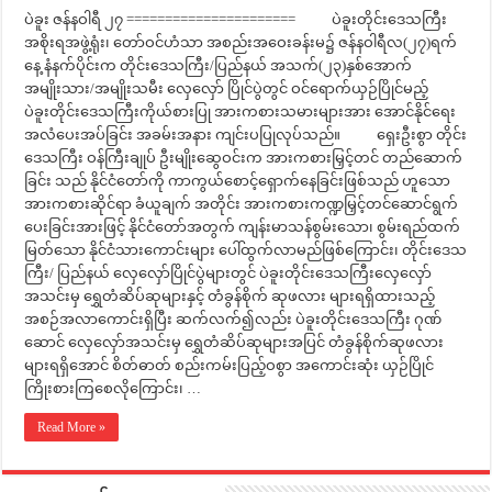
ပဲခူး ဇန်နဝါရီ ၂၇ ====================== ပဲခူးတိုင်းဒေသကြီး
အစိုးရအဖွဲ့ရုံး၊ တော်ဝင်ဟံသာ အစည်းအဝေးခန်းမ၌ ဇန်နဝါရီလ(၂၇)ရက်
နေ့ နံနက်ပိုင်းက တိုင်းဒေသကြီး/ပြည်နယ် အသက်(၂၃)နှစ်အောက်
အမျိုးသား/အမျိုးသမီး လှေလှော် ပြိုင်ပွဲတွင် ဝင်ရောက်ယှဉ်ပြိုင်မည့်
ပဲခူးတိုင်းဒေသကြီးကိုယ်စားပြု အားကစားသမားများအား အောင်နိုင်ရေး
အလံပေးအပ်ခြင်း အခမ်းအနား ကျင်းပပြုလုပ်သည်။ ရှေးဦးစွာ တိုင်း
ဒေသကြီး ဝန်ကြီးချုပ် ဦးမျိုးဆွေဝင်းက အားကစားမြှင့်တင် တည်ဆောက်
ခြင်း သည် နိုင်ငံတော်ကို ကာကွယ်စောင့်ရှောက်နေခြင်းဖြစ်သည် ဟူသော
အားကစားဆိုင်ရာ ခံယူချက် အတိုင်း အားကစားကဏ္ဍမြှင့်တင်ဆောင်ရွက်
ပေးခြင်းအားဖြင့် နိုင်ငံတော်အတွက် ကျန်းမာသန်စွမ်းသော၊ စွမ်းရည်ထက်
မြတ်သော နိုင်ငံသားကောင်းများ ပေါ်ထွက်လာမည်ဖြစ်ကြောင်း၊ တိုင်းဒေသ
ကြီး/ ပြည်နယ် လှေလှော်ပြိုင်ပွဲများတွင် ပဲခူးတိုင်းဒေသကြီးလှေလှော်
အသင်းမှ ရွှေတံဆိပ်ဆုများနှင့် တံခွန်စိုက် ဆုဖလား များရရှိထားသည့်
အစဉ်အလာကောင်းရှိပြီး ဆက်လက်၍လည်း ပဲခူးတိုင်းဒေသကြီး ဂုဏ်
ဆောင် လှေလှော်အသင်းမှ ရွှေတံဆိပ်ဆုများအပြင် တံခွန်စိုက်ဆုဖလား
များရရှိအောင် စိတ်ဓာတ် စည်းကမ်းပြည့်ဝစွာ အကောင်းဆုံး ယှဉ်ပြိုင်
ကြိုးစားကြစေလိုကြောင်း၊ …
Read More »