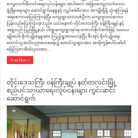
ကျေးလက်မီးလင်းရေးလုပ်ငန်းများ အပါအဝင် အခြားကျေးလက်ဒေသ
ဖွံ့ဖြိုးရေးများ ဆောင်ရွက်နေမှုနှင့် လျှပ်စစ်မီးအား အကျိုးရှိရှိ သုံးစွဲကြရန်
အမှာစကားပြောကြားခဲ့ပြီး ကျေးရွာသားတစ်ဦးက ကျေးဇူးတင်စကား
ပြန်လည်ပြောကြားခဲ့သည်။ ယင်းနောက် တိုင်းဒေသကြီး ဝန်ကြီးချုပ်နှင့်
အဖွဲ့သည် ပြည်မြို့နယ်၊ ငါးရွာကျေးရွာအုပ်စု ကောက်စိုက်စက်ဖြင့် Jasmine
မျိုးစပါး စိုက်ပျိုးနေမှုအား ကြည့်ရှုအားပေးခဲ့ပြီး ဇီးအုပ် စိုက်ပျိုးရေး
တောင်သူအသိပညာပေးစခန်း၌ တောင်သူများအား အာမိုကွန်ပေါင်းဓါတ်
မြေဩဇာအိတ်(၃၀)အား …
Read More »
တိုင်းဒေသကြီး ဝန်ကြီးချုပ် နတ်တလင်းမြို့
စည်ပင်သာယာရေးလုပ်ငန်းများ ကွင်းဆင်း
ဆောင်ရွက်