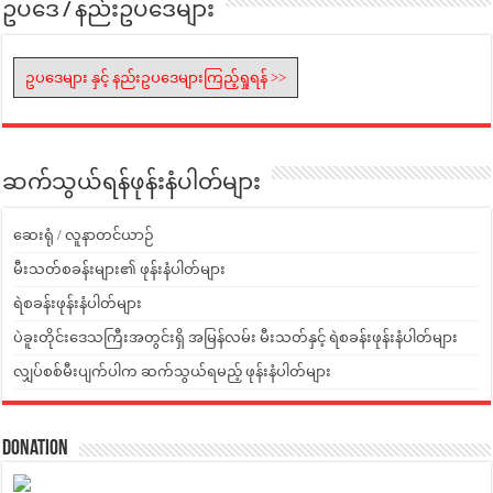
ဥပဒေ / နည်းဥပဒေများ
ဥပဒေများ နှင့် နည်းဥပဒေများကြည့်ရှုရန် >>
ဆက်သွယ်ရန်ဖုန်းနံပါတ်များ
ဆေးရုံ / လူနာတင်ယာဉ်
မီးသတ်စခန်းများ၏ ဖုန်းနံပါတ်များ
ရဲစခန်းဖုန်းနံပါတ်များ
ပဲခူးတိုင်းဒေသကြီးအတွင်းရှိ အမြန်လမ်း မီးသတ်နှင့် ရဲစခန်းဖုန်းနံပါတ်များ
လျှပ်စစ်မီးပျက်ပါက ဆက်သွယ်ရမည့် ဖုန်းနံပါတ်များ
Donation