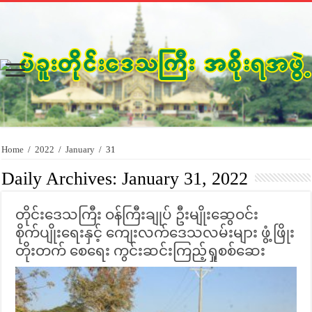
Home
/
2022
/
January
/
31
Daily Archives:
January 31, 2022
တိုင်းဒေသကြီး ဝန်ကြီးချုပ် ဦးမျိုးဆွေဝင်း
စိုက်ပျိုးရေးနှင့် ကျေးလက်ဒေသလမ်းများ ဖွံ့ဖြိုး
တိုးတက် စေရေး ကွင်းဆင်းကြည့်ရှုစစ်ဆေး