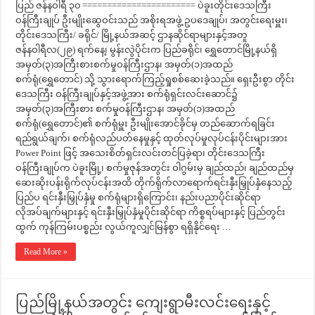
ပြည် ဇန်နဝါရီ ၃၀ ======================= ပဲခူးတိုင်းဒေသကြီး
ဝန်ကြီးချုပ် ဦးမျိုးဆွေဝင်းသည် အစိုးရအဖွဲ့ ဥပဒေချုပ်၊ အတွင်းရေးမှူး၊
တိုင်းဒေသကြီး/ ခရိုင်/ မြို့နယ်အဆင့် ဌာနဆိုင်ရာများနှင့်အတူ
ဇန်နဝါရီလ(၂၉) ရက်နေ့၊ မွန်းလွဲပိုင်းက ပြည်ခရိုင်၊ ရွှေတောင်မြို့နယ်ရှိ
အမှတ်(၃)အကြီးစားစက်မှုဝန်ကြီးဌာန၊ အမှတ်(၁)အထည်
စက်ရုံ(ရွှေတောင်) သို့ သွားရောက်ကြည့်ရှုစစ်ဆေးခဲ့သည်။ ရှေးဦးစွာ တိုင်း
ဒေသကြီး ဝန်ကြီးချုပ်နှင့်အဖွဲ့အား စက်ရုံရှင်းလင်းဆောင်၌
အမှတ်(၃)အကြီးစား စက်မှုဝန်ကြီးဌာန၊ အမှတ်(၁)အထည်
စက်ရုံ(ရွှေတောင်)၏ စက်ရုံမှူး ဦးမျိုးအောင်ခိုင်မှ တည်ဆောက်ရခြင်း
ရည်ရွယ်ချက်၊ စက်ရုံလည်ပတ်နေမှုနှင့် ထုတ်လုပ်မှုလုပ်ငန်းပိုင်းများအား
Power Point ဖြင့် အသေးစိတ်ရှင်းလင်းတင်ပြခဲ့ရာ၊ တိုင်းဒေသကြီး
ဝန်ကြီးချုပ်က ပဲခူးမြို့၊ စက်မှုဇုန်အတွင်း ဝါဂွမ်းမှ ချည်ထည်၊ ချည်ထည်မှ
ဆေးဆိုးပန်းရိုက်လုပ်ငန်းအထိ တိုက်ရိုက်လာရောက်ရင်းနှီးမြှုပ်နှံနေသည့်
ပြည်ပ ရင်းနှီးမြှုပ်နှံမှု စက်ရုံများရှိကြောင်း၊ နည်းပညာပိုင်းဆိုင်ရာ
လိုအပ်ချက်များနှင့် ရင်းနှီးမြှုပ်နှံမှုပိုင်းဆိုင်ရာ ကိစ္စရပ်များနှင့် ပြည်တွင်း
ထွက် ကုန်ကြမ်းပစ္စည်း လွယ်ကူလျှင်မြန်စွာ ရရှိနိုင်ရေး …
Read More »
ပြည်မြို့နယ်အတွင်း ကျေးရွာမီးလင်းရေးနှင့်