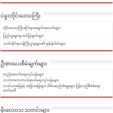
ပဲခူးတိုင်းဒေသကြီး
တိုင်းဒေသကြီးဆိုင်ရာအချက်အလက်များ
ပြည်သူများမှ တင်ပြချက်များ
သက်ဆိုင်ရာဝန်ကြီးဌာနများ၏ ဖုန်းနံပါတ်များ
ဦးစားပေးစီမံချက်များ
တည်ဆောက်ရေးလုပ်ငန်းများ
သဘာဝဘေးကယ်ဆယ်ရေးလုပ်ငန်းများ
လယ်ယာမြေနှင့် အခြားမြေများ သိမ်းဆည်းခံရမှုများ ပြန်လည်စီစစ်ရေး
ကော်မတီ
မိုးလေဝသ သတင်းများ