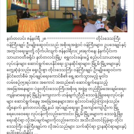
နတ်တလင်း ဇန်နဝါရီ ၂၈ ======================= တိုင်းဒေသကြီး
ဝန်ကြီးချုပ် ဦးမျိုးဆွေဝင်းသည် အစိုးရအဖွဲ့ဝင် ဝန်ကြီးများ၊ ဥပဒေချုပ်နှင့်
အတွင်းရေးမှူးတို့ လိုက်ပါလျက် ဇန်နဝါရီလ(၂၈)ရက်နေ့၊ နံနက်ပိုင်းက
သာယာဝတီခရိုင်၊ နတ်တလင်းမြို့၊ ရွှေလင်းခန်းမ၌ စည်ပင်သာယာရေး
လုပ်ငန်းများ ဆောင်ရွက်ပေးနိုင်ရေး ဌာနဆိုင်ရာများ၊ မြို့မိ/မြို့ဖများနှင့်
တွေ့ဆုံခဲ့သည်။ ရှေးဦးစွာ တိုင်းဒေသကြီး ဝန်ကြီးချုပ် ဦးမျိုးဆွေဝင်းက
နိုင်ငံတော်စီမံ အုပ်ချုပ်ရေးကောင်စီ၏ ရှေ့ဆက်သွားမည့် မူဝါဒ
လမ်းစဉ်(၅)ရပ်အား အကောင် အထည်ဖော် ဆောင်ရွက်နေသည့်
အခြေအနေများ၊ ပဲခူးတိုင်းဒေသကြီးအစိုးရ အဖွဲ့မှ တည်ငြိမ်အေးချမ်းရေး၊
ကျန်းမာရေးနှင့် မြို့ပြ/ကျေးလက် ဟန်ချက်ညီညီ ဒေသဖွံ့ဖြိုးရေးလုပ်ငန်း
များ ဆောင်ရွက်နေမှု အခြေအနေများအား ရှင်းလင်းပြောကြားခဲ့သည်။
ထို့နောက် နတ်တလင်းမြို့နယ် အုပ်ချုပ်ရေးမှူး ဦးကျော်ကျော်ဦးက မြို့
ရေပေးဝေရေး လုပ်ငန်းကိုလည်းကေားင်း၊ မြို့မိ/မြို့ဖများက ဒေသဖွံ့ဖြိုး
ရေးဆိုင်ရာ လိုအပ်ချက်များကိုလည်းကောင်း အသီးသီးတင်ပြခဲ့ရာ တိုင်း
ဒေသကြီး ဝန်ကြီးချုပ်က လိုအပ်သည်များ သက်ဆိုင်ရာ ဌာနဆိုင်ရာများနှင့်
ပေါင်းစပ်ညှိနှိုင်း …