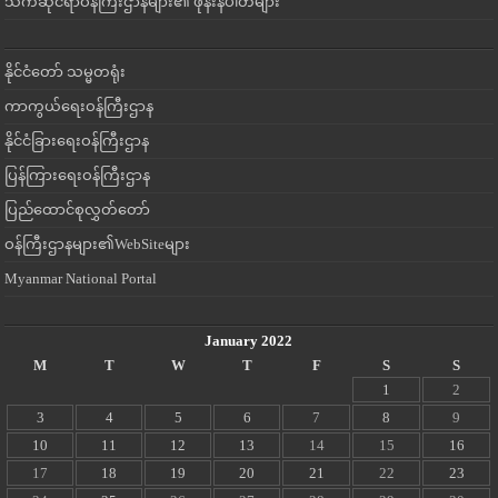
သက်ဆိုင်ရာဝန်ကြီးဌာနများ၏ ဖုန်းနံပါတ်များ
နိုင်ငံတော် သမ္မတရုံး
ကာကွယ်ရေးဝန်ကြီးဌာန
နိုင်ငံခြားရေးဝန်ကြီးဌာန
ပြန်ကြားရေးဝန်ကြီးဌာန
ပြည်ထောင်စုလွှတ်တော်
ဝန်ကြီးဌာနများ၏WebSiteများ
Myanmar National Portal
January 2022
M
T
W
T
F
S
S
1
2
3
4
5
6
7
8
9
10
11
12
13
14
15
16
17
18
19
20
21
22
23