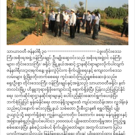
သာယာဝတီ ဇန်နဝါရီ ၃၀ ======================= ပဲခူးတိုင်းဒေသ
ကြီးအစိုးရအဖွဲ့ ဝန်ကြီးချုပ် ဦးမျိုးဆွေဝင်းသည် အစိုးရအဖွဲ့ဝင် ဝန်ကြီး
များ၊ တိုင်းဒေသကြီး/ ခရိုင်/ မြို့နယ်အဆင့် ဌာနဆိုင်ရာများလိုက်ပါလျက်
ဇန်နဝါရီလ(၃၀)ရက်နေ့၊ မွန်းလွဲပိုင်းက စိုက်ပျိုးရေးနှင့် ကျေးလက်ဒေသ
လမ်းများ ဖွံ့ဖြိုးတိုးတက်စေရေး ကွင်းဆင်းကြည့်ရှုစစ်ဆေးခဲ့သည်။
ရှေးဦးစွာ တိုင်းဒေသကြီး ဝန်ကြီးချုပ်နှင့်အဖွဲ့သည် သာယာဝတီခရိုင်၊ နတ်
တလင်းမြို့၊ ဟိန္ဒူဘုရားရှိခိုးကျောင်းသို့ ရောက်ရှိခဲ့ပြီး ပြန်လည်ပြုပြင်နိုင်
ရေး သက်ဆိုင်ရာဌာနဆိုင်ရာမျးနှင့် ပေါင်းညှိနှိုင်းဆောင်ရွက်ပေးခဲ့ပြီး
ဘက်စုံပြုပြင် မွန်းမံနိုင်ရေး တာဝန်ရှိသူများထံ ကျပ်(၁၀)သိန်းအား လှူဒါန်းခဲ့
သည်။၎င်းနောက် မင်းလှမြို့နယ် သစ်တော ဦးစီးဌာန၏ ရွှေဝါမြိုင် ပျိုး
ဥယျာဉ်သို့ ရောက်ရှိခဲ့ရာ ကျွန်း၊ပျဉ်းကတိုး၊ ပိတောက်၊ ခရေ၊ မန်ဂျန်ရှားနှင့်
အခြားနှစ်ရှည်ပျိုးပင်ပေါင်း(၁၂၀၀၀၀)ပင် ပျိုးထောင်ထားရှိမှုအား ကြည့်ရှု
စစ်ဆေးခဲ့ပြီး နှစ်စဉ်သစ်ပင် စိုက်ပျိုးပွဲတော်များ အတွက်သာမက ပြင်ပ
ပုဂ္ဂလိကများသို့လည်း ဖြန့်ဖြူးပေးနိုင်ရေး တိုးချဲ့ ပျိုးထောင်ထား ရှိရန်နှင့်