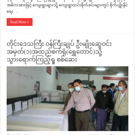
အဓိကအားဖြင့် ကျေးရွာများသို့ ကျေးရွာထင်းစိုက်ခင်းများတွင် စိုက်ပျိုးနိုင်
ရေး …
Read More »
တိုင်းဒေသကြီး ဝန်ကြီးချုပ် ဦးမျိုးဆွေဝင်း
အမှတ်(၁)အထည်စက်ရုံ(ရွှေတောင်)သို့
သွားရောက်ကြည့်ရှု စစ်ဆေး