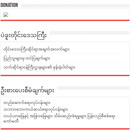
Donation
ပဲခူးတိုင်းဒေသကြီး
တိုင်းဒေသကြီးဆိုင်ရာအချက်အလက်များ
ပြည်သူများမှ တင်ပြချက်များ
သက်ဆိုင်ရာဝန်ကြီးဌာနများ၏ ဖုန်းနံပါတ်များ
ဦးစားပေးစီမံချက်များ
တည်ဆောက်ရေးလုပ်ငန်းများ
သဘာဝဘေးကယ်ဆယ်ရေးလုပ်ငန်းများ
လယ်ယာမြေနှင့် အခြားမြေများ သိမ်းဆည်းခံရမှုများ ပြန်လည်စီစစ်ရေး
ကော်မတီ