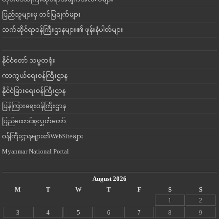
ပြည်သူများမှ တင်ပြချက်များ
သက်ဆိုင်ရာဝန်ကြီးဌာနများ၏ ဖုန်းနံပါတ်များ
နိုင်ငံတော် သမ္မတရုံး
ကာကွယ်ရေးဝန်ကြီးဌာန
နိုင်ငံခြားရေးဝန်ကြီးဌာန
ပြန်ကြားရေးဝန်ကြီးဌာန
ပြည်ထောင်စုလွှတ်တော်
ဝန်ကြီးဌာနများ၏WebSiteများ
Myanmar National Portal
August 2026
M
T
W
T
F
S
S
1
2
3
4
5
6
7
8
9