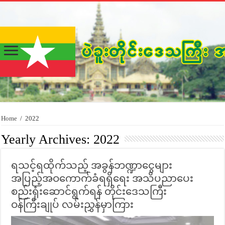
Home
/
2022
Yearly Archives:
2022
ရသင့်ရထိုက်သည့် အခွန်ဘဏ္ဍာငွေများ
အပြည့်အဝကောက်ခံရရှိရေး အသိပညာပေး
စည်းရုံးဆောင်ရွက်ရန် တိုင်းဒေသကြီး
ဝန်ကြီးချုပ် လမ်းညွှန်မှာကြား