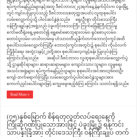
မြို့နယ်ဌာနဆိုင်ရာများ၊ ကျောင်းသား/သူများ၊ လူမှုရေးအသင်းအဖွဲ့များ၊
ရပ်ကွက်နေပြည်များနှင့်အတူ ဒီဇင်ဘာလ(၂၄)ရက်နေ့ နံနက်ပိုင်းက ပဲခူးမြို့
တွင် ကျင်းပပြုလုပ်သည့် ဒီဇင်ဘာလ(စတုတ္ထအပတ်) လူထုစုပေါင်း
လမ်းလျှောက်ပွဲသို့ ပါဝင်ဆင်နွှဲခဲ့သည်။ ရှေးဦးစွာ တိုင်းဒေသကြီး
ဝန်ကြီးချုပ်နှင့်အဖွဲ့သည် ပဲခူးတိုင်းဒေသကြီး ကြက်ခြေနီကြီးကြပ်မှု
ကော်မတီရုံးရှေ့မှစတင်၍ ရွှေမော်ဓောဘုရားလမ်း၊ ရှင်စောပုလမ်း၊
တောင်ငူလမ်း၊ ဟင်္သာလမ်းမှ ဟံသာဝတီယူနိုက်တက်ဘောလုံးကွင်အထိ
စုပေါင်းလမ်းလျှောက်ကြပြီး ဘောလုံးကွင်းအတွင်း၌ စုပေါင်း ကိုယ်လက်
ကြံ့ခိုင်ရေး အတွဲ(၁)နှင့်(၂)တို့အား စုပေါင်းလေ့ကျင့်ခန်း ပြုလုပ်ခဲ့ကြ
ကြောင်းသိရသည်။ အဆိုပါ ဒီဇင်ဘာလ လူထုစုပေါင်းလမ်းလျှောက်ပွဲ
သို့ ဌာနဆိုင်ရာများ၊ ဆရာ၊ဆရာမများ၊ ကျောင်းသား/သူများ၊ လူမှုရေး
အသင်းအဖွဲ့များ၊ ရပ်ကွက်နေပြည်သူများ၊ စုစုပေါင်းအင်အား(၃၆၀၀)ဦး
ကျော် တက်ရောက်ကြပြီး လမ်းလျှောက်ပွဲပါဝင်ဆင်နွှဲသူများအား
ကောက်ညှင်းပေါင်းများဖြင့် ကျွေးမွေးဧည့်ခံကြ ကြောင်း သတင်းရရှိသည်။
Read More »
(၇၅)နှစ်မြောက် စိန်ရတုလွတ်လပ်ရေးနေ့ကို
ကြိုဆိုဂုဏ်ပြုသောအားဖြင့် ပဲခူးမြို့၌ ရန်ကင်း
သာပန်းခြံအား တိုင်းဒေသကြီး ဝန်ကြီးချုပ် တက်