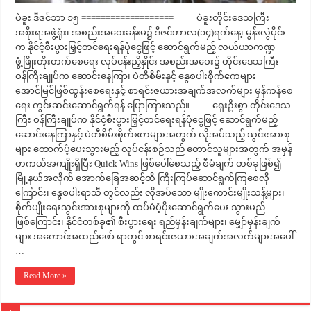
ပဲခူး ဒီဇင်ဘာ ၁၅ =================== ပဲခူးတိုင်းဒေသကြီး
အစိုးရအဖွဲ့ရုံး၊ အစည်းအဝေးခန်းမ၌ ဒီဇင်ဘာလ(၁၄)ရက်နေ့၊ မွန်းလွဲပိုင်း
က နိုင်ငံ့စီးပွားမြှင့်တင်ရေးရန်ပုံငွေဖြင့် ဆောင်ရွက်မည့် လယ်ယာကဏ္ဍ
ဖွံ့ဖြိုးတိုးတက်စေရေး လုပ်ငန်းညှိနှိုင်း အစည်းအဝေး၌ တိုင်းဒေသကြီး
ဝန်ကြီးချုပ်က ဆောင်းနေကြာ၊ ပဲတီစိမ်းနှင့် နွေစပါးစိုက်ဧကများ
အောင်မြင်ဖြစ်ထွန်းစေရေးနှင့် စာရင်းဇယားအချက်အလက်များ မှန်ကန်စေ
ရေး ကွင်းဆင်းဆောင်ရွက်ရန် ပြောကြားသည်။ ရှေးဦးစွာ တိုင်းဒေသ
ကြီး ဝန်ကြီးချုပ်က နိုင်ငံ့စီးပွားမြှင့်တင်ရေးရန်ပုံငွေဖြင့် ဆောင်ရွက်မည့်
ဆောင်းနေကြာနှင့် ပဲတီစိမ်းစိုက်ဧကများအတွက် လိုအပ်သည့် သွင်းအားစု
များ ထောက်ပံ့ပေးသွားမည့် လုပ်ငန်းစဉ်သည် တောင်သူများအတွက် အမှန်
တကယ်အကျိုးရှိပြီး Quick Wins ဖြစ်ပေါ်စေသည့် စီမံချက် တစ်ခုဖြစ်၍
မြို့နယ်အလိုက် အောက်ခြေအဆင့်ထိ ကြီးကြပ်ဆောင်ရွက်ကြစေလို
ကြောင်း၊ နွေစပါးရာသီ တွင်လည်း လိုအပ်သော မျိုးကောင်းမျိုးသန့်များ၊
စိုက်ပျိုးရေးသွင်းအားစုများကို ထပ်မံပံ့ပိုးဆောင်ရွက်ပေး သွားမည်
ဖြစ်ကြောင်း၊ နိုင်ငံတစ်ခု၏ စီးပွားရေး ရည်မှန်းချက်များ၊ မျှော်မှန်းချက်
များ အကောင်အထည်ဖော် ရာတွင် စာရင်းဇယားအချက်အလက်များအပေါ်
…
Read More »