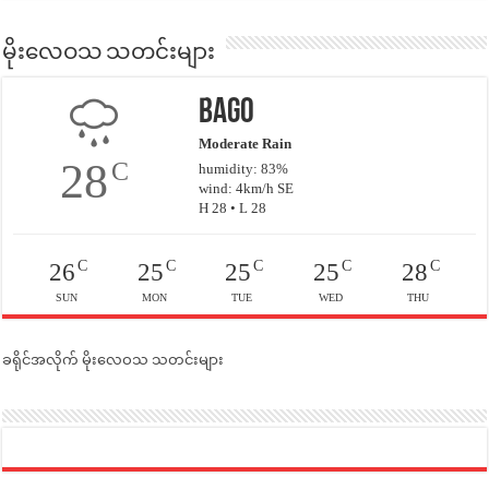
မိုးလေဝသ သတင်းများ
Bago
Moderate Rain
28
C
humidity: 83%
wind: 4km/h SE
H 28 • L 28
C
C
C
C
C
26
25
25
25
28
SUN
MON
TUE
WED
THU
ခရိုင်အလိုက် မိုးလေဝသ သတင်းများ