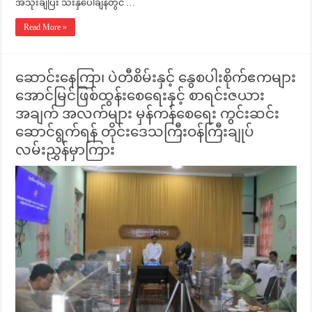
အသုံးချပြီး သီးနှံပေါ်ချိန်တွင် …
Read More »
ဆောင်းနေကြာ၊ ပဲတီစိမ်းနှင့် နွေစပါးစိုက်ဧကများ
အောင်မြင်ဖြစ်ထွန်းစေရေးနှင့် စာရင်းဇယား
အချက် အလက်များ မှန်ကန်စေရေး ကွင်းဆင်း
ဆောင်ရွက်ရန် တိုင်းဒေသကြီးဝန်ကြီးချုပ်
လမ်းညွှန်မှာကြား