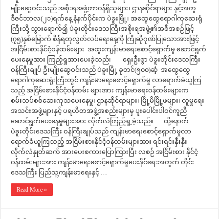
မျိုးဆွေဝင်းသည် အစိုးရအဖွဲ့တာဝန်ရှိသူများ၊ ဌာနဆိုင်ရာများ နှင့်အတူ
ဒီဇင်ဘာလ(၂၁)ရက်နေ့ နံနက်ပိုင်းက ပဲခူးမြို့၊ အထွေထွေရောဂါကုဆေးရုံ
ကြီးသို့ သွားရောက်၍ ပဲခူးတိုင်းဒေသကြီးအစိုးရအဖွဲ့၏အစီအစဉ်ဖြင့်
(၇၅)နှစ်မြောက် စိန်ရတုလွတ်လပ်ရေးနေ့ကို ကြိုဆိုဂုဏ်ပြုသောအားဖြင့်
အငြိမ်းစားနိုင်ငံ့ဝန်ထမ်းများ အထူးကျန်းမာရေးစောင့်ရှောက်မှု ဆောင်ရွက်
ပေးနေမှုအား ကြည့်ရှုအားပေးခဲ့သည်၊ ရှေးဦးစွာ ပဲခူးတိုင်းဒေသကြီး
ဝန်ကြီးချုပ် ဦးမျိုးဆွေဝင်းသည် ပဲခူးမြို့ ခုတင်(၅၀၀)ဆံ့ အထွေထွေ
ရောဂါကုဆေးရုံးကြီးတွင် ကျန်းမာရေးစောင့်ရှောက်မှု လာရောက်ခံယူကြ
သည့် အငြိမ်းစားနိုင်ငံ့ဝန်ထမ်း များအား ကျန်းမာရေးဝန်ထမ်းများက
စမ်းသပ်စစ်ဆေးကုသပေးနေမှု၊ ဌာနဆိုင်ရာများ၊ မြို့မိမြို့ဖများ၊ လူမှုရေး
အသင်းအဖွဲ့များနှင့် ပရဟိတအဖွဲ့အစည်းများမှ ပူးပေါင်းပါဝင်ကူညီ
ဆောင်ရွက်ပေးနေမှုများအား လိုက်လံကြည့်ရှု့ခဲ့သည်။ ထို့နောက်
ပဲခူးတိုင်းဒေသကြီး ဝန်ကြီးချုပ်သည် ကျန်းမာရေးစောင့်ရှောက်မှုလာ
ရောက်ခံယူကြသည့် အငြိမ်းစားနိုင်ငံ့ဝန်ထမ်းများအား ရင်းရင်းနှီးနှီး
လိုက်လံနှုတ်ဆက် အားပေးစကားပြောကြားပြီး လစဉ် အငြိမ်းစား နိုင်ငံ့
ဝန်ထမ်းများအား ကျန်းမာရေးစောင့်ရှောက်မှုပေးနိုင်ရေးအတွက် တိုင်း
ဒေသကြီး ပြည်သူ့ကျန်းမာရေးနှင့် …
Read More »