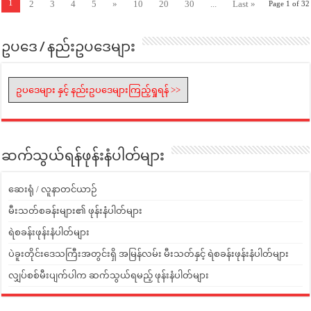
1
2
3
4
5
»
10
20
30
...
Last »
Page 1 of 32
ဥပဒေ / နည်းဥပဒေများ
ဥပဒေများ နှင့် နည်းဥပဒေများကြည့်ရှုရန် >>
ဆက်သွယ်ရန်ဖုန်းနံပါတ်များ
ဆေးရုံ / လူနာတင်ယာဉ်
မီးသတ်စခန်းများ၏ ဖုန်းနံပါတ်များ
ရဲစခန်းဖုန်းနံပါတ်များ
ပဲခူးတိုင်းဒေသကြီးအတွင်းရှိ အမြန်လမ်း မီးသတ်နှင့် ရဲစခန်းဖုန်းနံပါတ်များ
လျှပ်စစ်မီးပျက်ပါက ဆက်သွယ်ရမည့် ဖုန်းနံပါတ်များ