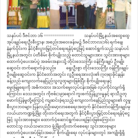
သနပ်ပင် ဒီဇင်ဘာ ၁၆ ============== သနပ်ပင်မြို့နယ်အထွေထွေ
အုပ်ချုပ်ရေးဦးစီးဌာန၊ အစည်းအဝေးခန်းမ၌ ဒီဇင်ဘာလ(၁၆) ရက်နေ့၊
နံနက်ပိုင်းက နိုင်ငံ့စီးပွားမြှင့်တင်ရေးရန်ပုံငွေဖြင့် ဆောင်ရွက်သည့် သနပ်ပင်
မြို့နယ်အတွင်း ပဲတီစိမ်း စိုက်ပျိုးသည့် တောင်သူများအား သွင်းအားစုများ
ထောက်ပံ့ပေးအပ်ပွဲ အခမ်းအနားသို့ တိုင်းဒေသကြီး ဝန်ကြီးချုပ် ဦးမျိုး
ဆွေဝင်း တက်ရောက်ခဲ့သည်။ ရှေးဦးစွာ တိုင်းဒေသကြီး ဝန်ကြီးချုပ်
ဦးမျိုးဆွေဝင်းက နိုင်ငံတော်အတွင်း လူဦးရေအားလုံး၏ (၇၀)ရာခိုင်နှုန်း
ခန့်သည် ကျေးလက်နေပြည်သူလူထုများဖြစ်ပြီး စိုက်ပျိုးရေးနှင့်
မွေးမြူရေးကို အဓိကထား အသက်မွေးလုပ်ငန်းအဖြစ် လုပ်ကိုင်လျက်ရှိ
ကြောင်း၊ ဒေသအတွင်း ကိုဗစ်(၁၉)ရောဂါ ကူးစက်ပြန့်ပွားမှုနှင့် ရာသီဥတု
ဖောက်ပြန်မှုတို့ကြောင့် ကျဆင်းခဲ့ရသည့် ကျေးလက်နေပြည်သူများ၏ လူမှု
စီးပွားဘဝများ ပြန်လည်ဦးမော့လာစေရေးအတွက် နိုင်ငံတော်ဝန်ကြီးချုပ်မှ
လယ်ယာကဏ္ဍဖွံ့ဖြိုး တိုးတက်ရေးအတွက် နိုင်ငံ့စီးပွားမြှင့်တင်ရေးရန်ပုံငွေ
ဖြင့် သွင်းအားစုများ ထောက်ပံ့ဆောင်ရွက်ပေးရခြင်းဖြစ်ကြောင်း၊
တောင်သူ လယ်သမားဘဝ ဖွံ့ဖြိုးတိုးတက်စေရေး သွင်းအားစုများ
ထောက်ပံ့ပေးအပ်ခြင်းအပေါ် စိုက်ပျိုးရေး လုပ်ငန်းများတွင် အကျိုးရှိရှိ