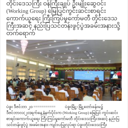
တိုင်းဒေသကြီး ဝန်ကြီးချုပ် ဦးမျိုးဆွေဝင်း
(Working Group) မြေပြင်ကွင်းဆင်းစာရင်း
ကောက်ယူရေး ကြီးကြပ်မှုကော်မတီ တိုင်းဒေသ
ကြီးအဆင့် နည်းပြသင်တန်းဖွင့်ပွဲအခမ်းအနားသို့
တက်ရောက်
ပဲခူး ဒီဇင်ဘာ ၂၀ =========== ပဲခူးမြို့၊ မြို့တော်ခန်းမ၌
ဒီဇင်ဘာလ(၂၀)ရက်နေ့ နံနက်ပိုင်းက (Working Group) မြေပြင် ကွင်းဆင်း
စာရင်းကောက်ယူရေး ကြီးကြပ်မှုကော်မတီ တိုင်းဒေသကြီးအဆင့် နည်းပြ
သင်တန်းဖွင့်ပွဲ အခမ်းအနား ကျင်းပပြုလုပ်ရာ ပဲခူးတိုင်းဒေသကြီး