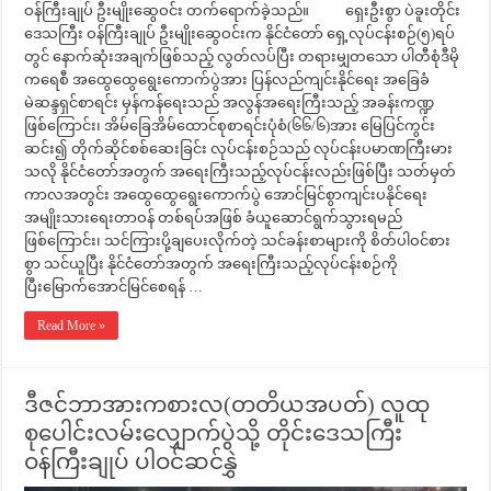
ဝန်ကြီးချုပ် ဦးမျိုးဆွေဝင်း တက်ရောက်ခဲ့သည်။ ရှေးဦးစွာ ပဲခူးတိုင်း
ဒေသကြီး ဝန်ကြီးချုပ် ဦးမျိုးဆွေဝင်းက နိုင်ငံတော် ရှေ့လုပ်ငန်းစဉ်(၅)ရပ်
တွင် နောက်ဆုံးအချက်ဖြစ်သည့် လွတ်လပ်ပြီး တရားမျှတသော ပါတီစုံဒီမို
ကရေစီ အထွေထွေရွေးကောက်ပွဲအား ပြန်လည်ကျင်းနိုင်ရေး အခြေခံ
မဲဆန္ဒရှင်စာရင်း မှန်ကန်ရေးသည် အလွန်အရေးကြီးသည့် အခန်းကဏ္ဍ
ဖြစ်ကြောင်း၊ အိမ်ခြေအိမ်ထောင်စုစာရင်းပုံစံ(၆၆/၆)အား မြေပြင်ကွင်း
ဆင်း၍ တိုက်ဆိုင်စစ်ဆေးခြင်း လုပ်ငန်းစဉ်သည် လုပ်ငန်းပမာဏကြီးမား
သလို နိုင်ငံတော်အတွက် အရေးကြီးသည့်လုပ်ငန်းလည်းဖြစ်ပြီး သတ်မှတ်
ကာလအတွင်း အထွေထွေရွေးကောက်ပွဲ အောင်မြင်စွာကျင်းပနိုင်ရေး
အမျိုးသားရေးတာဝန် တစ်ရပ်အဖြစ် ခံယူဆောင်ရွက်သွားရမည်
ဖြစ်ကြောင်း၊ သင်ကြားပို့ချပေးလိုက်တဲ့ သင်ခန်းစာများကို စိတ်ပါဝင်စား
စွာ သင်ယူပြီး နိုင်ငံတော်အတွက် အရေးကြီးသည့်လုပ်ငန်းစဉ်ကို
ပြီးမြောက်အောင်မြင်စေရန် …
Read More »
ဒီဇင်ဘာအားကစားလ(တတိယအပတ်) လူထု
စုပေါင်းလမ်းလျှောက်ပွဲသို့ တိုင်းဒေသကြီး
ဝန်ကြီးချုပ် ပါဝင်ဆင်နွှဲ