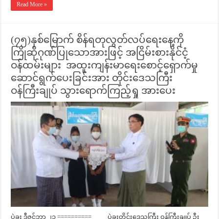
Read More »
(၇၅)နှစ်မြောက် စိန်ရတုလွတ်လပ်ရေးနေ့ကို
ကြိုဆိုဂုဏ်ပြုသောအားဖြင့် အငြိမ်းစားနိုင်ငံ့
ဝန်ထမ်းများ အထူးကျန်းမာရေးစောင့်ရှောက်မှု
ဆောင်ရွက်ပေးခြင်းအား တိုင်းဒေသကြီး
ဝန်ကြီးချုပ် သွားရောက်ကြည့်ရှု အားပေး
ပဲခူး ဒီဇင်ဘာ ၂၁ ========== ပဲခူးတိုင်းဒေသကြီး ဝန်ကြီးချုပ် ဦး