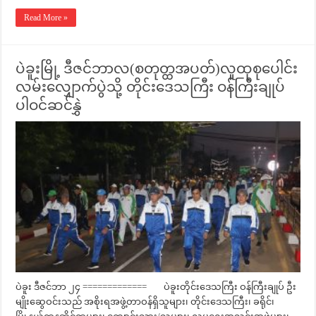
Read More »
ပဲခူးမြို့ ဒီဇင်ဘာလ(စတုတ္ထအပတ်)လူထုစုပေါင်း
လမ်းလျှောက်ပွဲသို့ တိုင်းဒေသကြီး ဝန်ကြီးချုပ်
ပါဝင်ဆင်နွှဲ
ပဲခူး ဒီဇင်ဘာ ၂၄ ============= ပဲခူးတိုင်းဒေသကြီး ဝန်ကြီးချုပ် ဦး
မျိုးဆွေဝင်းသည် အစိုးရအဖွဲ့တာဝန်ရှိသူများ၊ တိုင်းဒေသကြီး၊ ခရိုင်၊