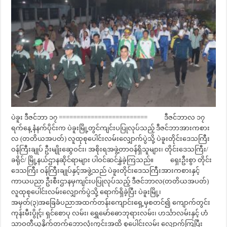
ပဲခူး ဒီဇင်ဘာ ၁၇ ========================= ဒီဇင်ဘာလ ၁၇
ရက်နေ့ နံနက်ပိုင်းက ပဲခူးမြို့တွင်ကျင်းပပြုလုပ်သည့် ဒီဇင်ဘာအားကစား
လ (တတိယအပတ်) လူထုစုပေါင်းလမ်းလျှောက်ပွဲသို့ ပဲခူးတိုင်းဒေသကြီး
ဝန်ကြီးချုပ် ဦးမျိုးဆွေဝင်း၊ အစိုးရအဖွဲ့တာဝန်ရှိသူများ၊ တိုင်းဒေသကြီး/
ခရိုင်/ မြို့နယ်ဌာနဆိုင်ရာများ ပါဝင်ဆင်နွှဲခဲ့ကြသည်။ ရှေးဦးစွာ တိုင်း
ဒေသကြီး ဝန်ကြီးချုပ်နှင့်အဖွဲ့သည် ပဲခူးတိုင်းဒေသကြီးအားကစားနှင့်
ကာယပညာ ဦးစီးဌာနမှကျင်းပပြုလုပ်သည့် ဒီဇင်ဘာလ(တတိယအပတ်)
လူထုစုပေါင်းလမ်းလျှောက်ပွဲသို့ ရောက်ရှိခဲ့ပြီး ပဲခူးမြို့၊
အမှတ်(၃)အခြေခံပညာအထက်တန်းကျောင်းရှေ့မှစတင်၍ ကျောက်တွင်း
ကုန်းမီးပွိုင့်၊ ရှင်စောပု လမ်း၊ ရွှေမော်ဓောဘုရားလမ်း၊ ဟင်္သာလမ်းနှင့် ဟံ
သာဝတီယူနိုက်တက်ဘောလုံးကွင်းအထိ စုပေါင်းလမ်း လျှောက်ကြပြီး