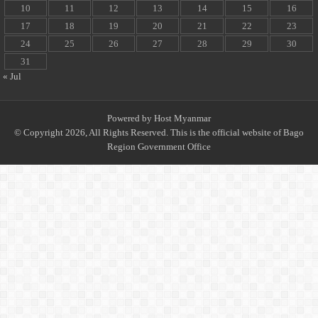
10
11
12
13
14
15
16
17
18
19
20
21
22
23
24
25
26
27
28
29
30
31
« Jul
Powered by
Host Myanmar
© Copyright 2026, All Rights Reserved. This is the official website of Bago
Region Government Office