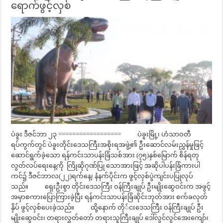
ရောက်ဖွင့်လှစ်
ပဲခူး ဒီဇင်ဘာ ၂၃ ================== ပဲခူးမြို့၊ ဟံသာဝတီ
ရပ်ကွက်တွင် ပဲခူးတိုင်းဒေသကြီးအစိုးရအဖွဲ့၏ ဦးဆောင်လမ်းညွှန်မှုဖြင့်
ဆောင်ရွက်ခဲ့သော ရန်ကင်းသာပန်းခြံသစ်အား (၇၅)နှစ်မြောက် စိန်ရတု
လွတ်လပ်ရေးနေ့ကို ကြိုဆိုဂုဏ်ပြု သောအားဖြင့် အဆိုပါပန်းခြံကားပါ
ကင်၌ ဒီဇင်ဘာလ(၂၂)ရက်နေ့၊ နံနက်ပိုင်းက ဖွင့်လှစ်ပွဲကျင်းပပြုလုပ်
သည်။ ရှေးဦးစွာ တိုင်းဒေသကြီး ဝန်ကြီးချုပ် ဦးမျိုးဆွေဝင်းက အဖွင့်
အမှာစကားပြောကြားခဲ့ပြီး ရန်ကင်းသာပန်းခြံဆိုင်းဘုတ်အား စက်ခလုတ်
နှိပ် ဖွင့်လှစ်ပေးခဲ့သည်။ ထို့နောက် တို်ငးဒေသကြီး ဝန်ကြီးချုပ် ဦး
မျိုးဆွေဝင်း၊ တရားလွှတ်တော် တရားသူကြီးချုပ် ဒေါ်လွင်လွင်အေးကျော်၊