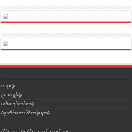
တရားရုံး
ဥပဒေချုပ်ရုံး
ဗဟိုစာရင်းအင်းအဖွဲ့
ပဲခူးတိုင်းဒေသကြီးအစိုးရအဖွဲ့
တိုင်းဒေသကြီးဆိုင်ရာအချက်အလက်များ