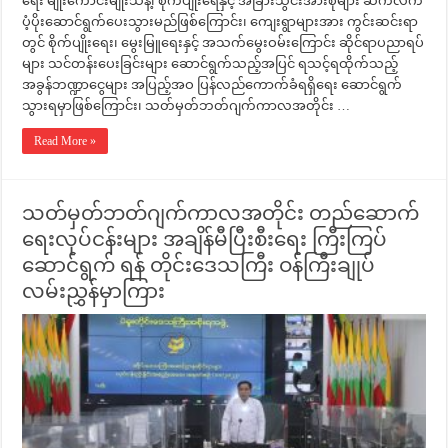
ရေး မျိုးကောင်းမျိုးသန့်၊ စိုက်ပျိုးရေနှင့် အခြားသွင်းအားစုများ ဆက်လက်
ပံ့ပိုးဆောင်ရွက်ပေးသွားမည်ဖြစ်ကြောင်း၊ ကျေးရွာများအား ကွင်းဆင်းရာ
တွင် စိုက်ပျိုးရေး၊ မွေးမြူရေးနှင့် အသက်မွေးဝမ်းကြောင်း ဆိုင်ရာပညာရပ်
များ သင်တန်းပေးခြင်းများ ဆောင်ရွက်သည့်အပြင် ရသင့်ရထိုက်သည့်
အခွန်ဘဏ္ဍာငွေများ အပြည့်အဝ ပြန်လည်ကောက်ခံရရှိရေး ဆောင်ရွက်
သွားရမှာဖြစ်ကြောင်း၊ သတ်မှတ်ဘတ်ဂျက်ကာလအတိုင်း …
Read More »
သတ်မှတ်ဘတ်ဂျက်ကာလအတိုင်း တည်ဆောက်
ရေးလုပ်ငန်းများ အချိန်မီပြီးစီးရေး ကြီးကြပ်
ဆောင်ရွက် ရန် တိုင်းဒေသကြီး ဝန်ကြီးချုပ်
လမ်းညွှန်မှာကြား