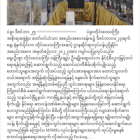
ပဲခူး ဒီဇင်ဘာ ၂၅ ================== ပဲခူးတိုင်းဒေသကြီး
အစိုးရအဖွဲ့ရုံး၊ တော်ဝင်ဟံသာ အစည်းအဝေးခန်းမ၌ ဒီဇင်ဘာလ(၂၃)ရက်
နေ့၊ နံနက်ပိုင်းက တိုင်းဒေသကြီးအဆင့် ဌာနဆိုင်ရာလုပ်ငန်းညှိနှိုင်း
အစည်းအဝေး အမှတ်စဉ်(၁၁/၂၀၂၂)အား ကျင်းပပြုလုပ်သည်။
ရှေးဦးစွာ တိုင်းဒေသကြီး ဝန်ကြီးချုပ် ဦးမျိုးဆွေဝင်းက နိုင်ငံ့စီးပွားမြှင့်တင်
ရေးရန်ပုံငွေဖြင့် ဆောင်ရွက်သည့် ဆောင်း(ပဲတီစိမ်း)စိုက်ပျိုးသည့်
တောင်သူများအတွက် လိုအပ်သည့် သွင်းအားစုများအား တောင်သူလက်
ဝယ်အရောက် အမြန်ဆုံးဖြန့်ခွဲပေးရန်နှင့် နွေစပါး စိုက်တောင်သူများ
အတွက်လည်း အချိန်နှင့်တစ်ပြေးညီ သွင်းအားစုများ ဖြန့်ဝေပေးနိုင်ရေး
ကြိုတင်စီမံ ဆောင်ရွက်ထားရမည်ဖြစ်ကြောင်း၊ ပင်လယ်ရေငန်ဝင်ရောက်
သည့် သနပ်ပင်မြို့နယ်၊ ကဝမြို့နယ်နှင့် ဝေါမြို့နယ်တို့တွင် မြေလပ်မရှိ
စိုက်ပျိုး နိုင်ရေး ဆားငန်ဒဏ်ခံစပါးမျိုးများ ဖြန့်ဝေပေးခြင်းကို ဆောင်ရွက်
ပေးသွားမည်ဖြစ်ကြောင်း၊ မိမိတို့ တိုင်းဒေသကြီးသည် လျာထားစိုက်ဧက
များ ကျော်လွန်စိုက်ပျိုးနိုင်ပြီး ပန်းတိုင်အထွက်နှုန်းရရှိရေး မျိုးကောင်းမျိုး
သန့်၊ စိုက်ပျိုးရေနှင့် အခြားသွင်းအားစုများ ဆက်လက်ပံ့ပိုးဆောင်ရွက်ပေး
သွားမည်ဖြစ် ကြောင်း၊ MSMEs လုပ်ငန်းရှင်များအတွက် ထုပ်ပိုးမှုစနစ်
ကောင်းမွန်စေရေးအတွက် လိုအပ်သည့် Packing …