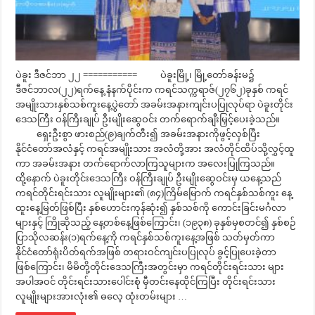
ပဲခူး ဒီဇင်ဘာ ၂၂ =========== ပဲခူးမြို့၊ မြို့တော်ခန်းမ၌
ဒီဇင်ဘာလ(၂၂)ရက်နေ့ နံနက်ပိုင်းက ကရင်သက္ကရာဇ်(၂၇၆၂)ခုနှစ် ကရင်
အမျိုးသားနှစ်သစ်ကူးနေ့ပွဲတော် အခမ်းအနားကျင်းပပြုလုပ်ရာ ပဲခူးတိုင်း
ဒေသကြီး ဝန်ကြီးချုပ် ဦးမျိုးဆွေဝင်း တက်ရောက်ချီးမြှင့်ပေးခဲ့သည်။
ရှေးဦးစွာ ဖားစည်(၉)ချက်တီး၍ အခမ်းအနားကိုဖွင့်လှစ်ပြီး
နိုင်ငံတော်အလံနှင့် ကရင်အမျိုးသား အလံတို့အား အလံတိုင်ထိပ်သို့လွှင့်ထူ
ကာ အခမ်းအနား တက်ရောက်လာကြသူများက အလေးပြုကြသည်။
ထို့နောက် ပဲခူးတိုင်းဒေသကြီး ဝန်ကြီးချုပ် ဦးမျိုးဆွေဝင်းမှ ယနေ့သည်
ကရင်တိုင်းရင်းသား လူမျိုးများ၏ (၈၄)ကြိမ်မြောက် ကရင်နှစ်သစ်ကူး နေ့
ထူးနေ့မြတ်ဖြစ်ပြီး နှစ်ဟောင်းကုန်ဆုံး၍ နှစ်သစ်ကို ကောင်းခြင်းမင်္ဂလာ
များနှင့် ကြိုဆိုသည့် နေ့တစ်နေ့ဖြစ်ကြောင်း၊ (၁၉၃၈) ခုနှစ်မှစတင်၍ နှစ်စဉ်
ပြာသိုလဆန်း(၁)ရက်နေ့ကို ကရင်နှစ်သစ်ကူးနေ့အဖြစ် သတ်မှတ်ကာ
နိုင်ငံတော်ရုံးပိတ်ရက်အဖြစ် တရားဝင်ကျင်းပပြုလုပ် ခွင့်ပြုပေးခဲ့တာ
ဖြစ်ကြောင်း၊ မိမိတို့တိုင်းဒေသကြီးအတွင်းမှာ ကရင်တိုင်းရင်းသား များ
အပါအဝင် တိုင်းရင်းသားပေါင်းစုံ မှီတင်းနေထိုင်ကြပြီး တိုင်းရင်းသား
လူမျိုးများအားလုံး၏ ဓလေ့ ထုံးတမ်းများ …