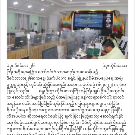
ပဲခူး ဒီဇင်ဘာ ၂၆ =========================== ပဲခူးတိုင်းဒေသ
ကြီးအစိုးရအဖွဲ့ရုံး၊ တော်ဝင်ဟံသာအစည်းအဝေးခန်းမ၌
ဒီဇင်ဘာလ(၂၆)ရက်နေ့၊ နံနက်ပိုင်းက ခရိုင်/မြို့နယ်စီမံအုပ်ချုပ်ရေးအဖွဲ့၊
ဥက္ကဋ္ဌများနှင့် လုပ်ငန်းညှိနှိုင်းအစည်းအဝေး အမှတ်စဉ် (၆/၂၀၂၂) ကျင်းပ
ပြုလုပ်သည်။ ရှေးဦးစွာ တိုင်းဒေသကြီး ဝန်ကြီးချုပ် ဦးမျိုးဆွေဝင်း
က ဆောင်းသီးနှံများဖြစ်သည့် ပဲအမျိုးမျိုးနှင့် နေကြာများစိုက်ပျိုးရာတွင်
အမှန်တကယ်အောင်မြင်ဖြစ်ထွန်းနိုင်သည့် မြေနေရာများရွေးချယ်ခြင်း၊
စိုက်ပျိုးရေ ရရှိရေး အထူးအလေးထား ဆောင်ရွက်ပေးသွားရမှာဖြစ်ပြီး
လိုအပ်ပါက ဆိုလာရေတင်စနစ်ဖြင့် ချက်ခြင်း ဖြည့်ဆည်း ဆောင်ရွက်နိုင်
ရေး စီစဉ်ဆောင်ရွက်ပေးသွားမှာဖြစ်ကြောင်း၊ မိမိတို့ တိုင်းဒေသကြီးသည်
လျာထား စိုက်ဧကများ ကျော်လွန်စိုက်ပျိုးနိုင်ပြီး ပန်းတိုင်အထွက်နှုန်းရရှိ