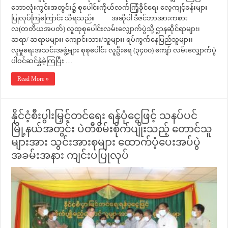
ဘောလုံးကွင်းအတွင်း၌ စုပေါင်းကိုယ်လက်ကြံ့ခိုင်ရေး လေ့ကျင့်ခန်းများ
ပြုလုပ်ကြကြောင်း သိရသည်။ အဆိုပါ ဒီဇင်ဘာအားကစား
လ(တတိယအပတ်) လူထုစုပေါင်းလမ်းလျှောက်ပွဲသို့ ဌာနဆိုင်ရာများ၊
ဆရာ/ ဆရာမများ၊ ကျောင်းသား/သူများ၊ ရပ်ကွက်နေပြည်သူများ၊
လူမှုရေးအသင်းအဖွဲ့များ စုစုပေါင်း လူဦးရေ (၃၄၀၀) ကျော် လမ်းလျှောက်ပွဲ
ပါဝင်ဆင်နွှဲခဲ့ကြပြီး …
Read More »
နိုင်ငံ့စီးပွါးမြှင့်တင်ရေး ရန်ပုံငွေဖြင့် သနပ်ပင်
မြို့နယ်အတွင်း ပဲတီစိမ်းစိုက်ပျိုးသည့် တောင်သူ
များအား သွင်းအားစုများ ထောက်ပံ့ပေးအပ်ပွဲ
အခမ်းအနား ကျင်းပပြုလုပ်