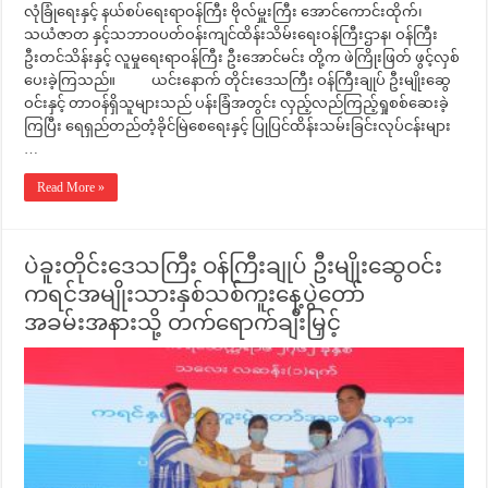
လုံခြုံရေးနှင့် နယ်စပ်ရေးရာဝန်ကြီး ဗိုလ်မှူးကြီး အောင်ကောင်းထိုက်၊
သယံဇာတ နှင့်သဘာဝပတ်ဝန်းကျင်ထိန်းသိမ်းရေးဝန်ကြီးဌာန၊ ဝန်ကြီး
ဦးတင်သိန်းနှင့် လူမှုရေးရာဝန်ကြီး ဦးအောင်မင်း တို့က ဖဲကြိုးဖြတ် ဖွင့်လှစ်
ပေးခဲ့ကြသည်။ ယင်းနောက် တိုင်းဒေသကြီး ဝန်ကြီးချုပ် ဦးမျိုးဆွေ
ဝင်းနှင့် တာဝန်ရှိသူများသည် ပန်းခြံအတွင်း လှည့်လည်ကြည့်ရှုစစ်ဆေးခဲ့
ကြပြီး ရေရှည်တည်တံ့ခိုင်မြဲစေရေးနှင့် ပြုပြင်ထိန်းသမ်းခြင်းလုပ်ငန်းများ
…
Read More »
ပဲခူးတိုင်းဒေသကြီး ဝန်ကြီးချုပ် ဦးမျိုးဆွေဝင်း
ကရင်အမျိုးသားနှစ်သစ်ကူးနေ့ပွဲတော်
အခမ်းအနားသို့ တက်ရောက်ချီးမြှင့်