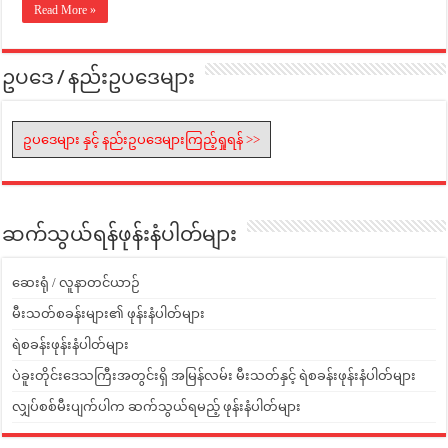
Read More »
ဥပဒေ / နည်းဥပဒေများ
ဥပဒေများ နှင့် နည်းဥပဒေများကြည့်ရှုရန် >>
ဆက်သွယ်ရန်ဖုန်းနံပါတ်များ
ဆေးရုံ / လူနာတင်ယာဉ်
မီးသတ်စခန်းများ၏ ဖုန်းနံပါတ်များ
ရဲစခန်းဖုန်းနံပါတ်များ
ပဲခူးတိုင်းဒေသကြီးအတွင်းရှိ အမြန်လမ်း မီးသတ်နှင့် ရဲစခန်းဖုန်းနံပါတ်များ
လျှပ်စစ်မီးပျက်ပါက ဆက်သွယ်ရမည့် ဖုန်းနံပါတ်များ