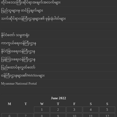
တိုင်းဒေသကြီးဆိုင်ရာအချက်အလက်များ
ပြည်သူများမှ တင်ပြချက်များ
သက်ဆိုင်ရာဝန်ကြီးဌာနများ၏ ဖုန်းနံပါတ်များ
နိုင်ငံတော် သမ္မတရုံး
ကာကွယ်ရေးဝန်ကြီးဌာန
နိုင်ငံခြားရေးဝန်ကြီးဌာန
ပြန်ကြားရေးဝန်ကြီးဌာန
ပြည်ထောင်စုလွှတ်တော်
ဝန်ကြီးဌာနများ၏WebSiteများ
Myanmar National Portal
June 2022
M
T
W
T
F
S
S
1
2
3
4
5
6
7
8
9
10
11
12