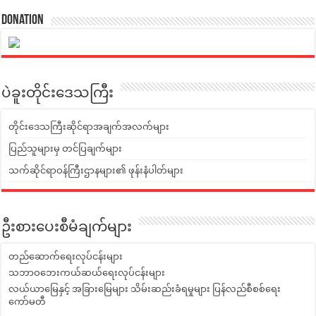
Donation
ပဲခူးတိုင်းဒေသကြီး
တိုင်းဒေသကြီးဆိုင်ရာအချက်အလက်များ
ပြည်သူများမှ တင်ပြချက်များ
သက်ဆိုင်ရာဝန်ကြီးဌာနများ၏ ဖုန်းနံပါတ်များ
ဦးစားပေးစီမံချက်များ
တည်ဆောက်ရေးလုပ်ငန်းများ
သဘာဝဘေးကယ်ဆယ်ရေးလုပ်ငန်းများ
လယ်ယာမြေနှင့် အခြားမြေများ သိမ်းဆည်းခံရမှုများ ပြန်လည်စီစစ်ရေး
ကော်မတီ