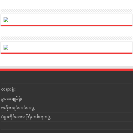
တရားရုံး
ဥပဒေချုပ်ရုံး
ဗဟိုစာရင်းအင်းအဖွဲ့
ပဲခူးတိုင်းဒေသကြီးအစိုးရအဖွဲ့