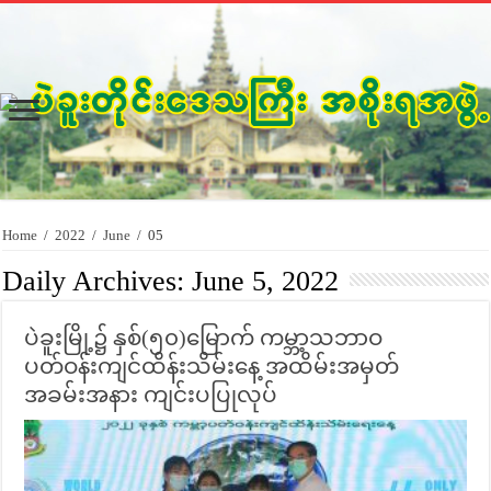
Home
/
2022
/
June
/
05
Daily Archives:
June 5, 2022
ပဲခူးမြို့၌ နှစ်(၅၀)မြောက် ကမ္ဘာ့သဘာဝ
ပတ်ဝန်းကျင်ထိန်းသိမ်းနေ့ အထိမ်းအမှတ်
အခမ်းအနား ကျင်းပပြုလုပ်