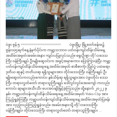
ပဲခူး ဇွန် ၅ ====================== ပဲခူးမြို့၊ မြို့တော်ခန်းမ၌
ဇွန်လ(၅)ရက်နေ့ နံနက်ပိုင်းက ကမ္ဘာ့သဘာဝ ပတ်ဝန်းကျင်ထိန်းသိမ်းနေ့
အထိမ်းအမှတ်အခမ်းအနား ကျင်းပပြုလုပ်သည်။ ရှေးဦးစွာ တို်ငးဒေသ
ကြီး ဝန်ကြီးချုပ် ဦးမျိုးဆွေဝင်းက အဖွင့်အမှာစကား ပြောကြားခဲ့ပြီး ကမ္ဘာ့
ပတ်ဝန်းကျင်ထိန်းသိမ်းရေးနေ့ အထိမ်းအမှတ် စာစီစာကုံး ပြိုင်ပွဲ ပထမဆု၊
ဒုတိယ ဆုနှင့် တတိယဆု ရရှိသူများအား တိုင်းဒေသကြီး ဝန်ကြီးချုပ် ဦး
မျိုးဆွေဝင်းကလည်းကောင်း၊ နှစ်သိမ့်ဆု ရရှိသူများအား ပဲခူးတိုင်း ဒေသ
ကြီး တရားလွှတ်တော် တရားသူကြီးချုပ် ဒေါ်လွင်လွင်အေးကျော် ကလည်း
ကောင်း ဆုများအသီးသီး ပေးအပ်ချီးမြှင့်ခဲ့ကြသည်။ ထို့နောက် ၂၀၂၂ ခု
နှစ်၊ ကမ္ဘာ့ပတ်ဝန်းကျင်ထိန်းသိမ်းရေးနေ့ အထိမ်းအမှတ် Video Clip အား
ကြည့်ရှုခဲ့ကြပြီး ကမ္ဘာ့ပတ်ဝန်းကျင်ထိန်းသိမ်းရေးနေ့ အထိမ်းအမှတ်ပြခန်း
အား လှည့်လည်ကြည့်ရှုခဲ့သည်။ အခမ်းအနားသို့ တို်ငးဒေသကြီး
ဝန်ကြီးချုပ်၊ တိုင်းဒေသကြီး တရားလွှတ်တော် တရားသူကြီးချုပ်၊ …