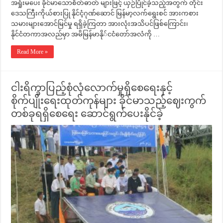
အရှုံးမပေး ခိုင်မာသောစိတ်ဓာတ် များဖြင့် ယှဉ်ပြိုင်ခဲ့သည့်အတွက် တိုင်း
ဒေသကြီးကိုယ်စားပြု နိုင်ငံ့ဂုဏ်ဆောင် မြန်မာ့လက်ရွေးစင် အားကစား
သမားများအောင်မြင်မှု ရရှိခဲ့ကြတာ အားလုံးအသိပင်ဖြစ်ကြောင်း၊
နိုင်ငံတကာအလည်မှာ အမိမြန်မာနို်ငငံတော်အလံကို …
Read More »
ငါးရိက္ခာပြည့်စုံလုံလောက်မှုရှိစေရေးနှင့်
စိုက်ပျိုးရေးထုတ်ကုန်များ ခိုင်မာသည့်ဈေးကွက်
တစ်ခုရရှိစေရေး ဆောင်ရွက်ပေးနိုင်ခဲ့