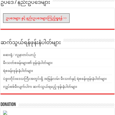
ဥပဒေ / နည်းဥပဒေများ
ဥပဒေများ နှင့် နည်းဥပဒေများကြည့်ရှုရန် >>
ဆက်သွယ်ရန်ဖုန်းနံပါတ်များ
ဆေးရုံ / လူနာတင်ယာဉ်
မီးသတ်စခန်းများ၏ ဖုန်းနံပါတ်များ
ရဲစခန်းဖုန်းနံပါတ်များ
ပဲခူးတိုင်းဒေသကြီးအတွင်းရှိ အမြန်လမ်း မီးသတ်နှင့် ရဲစခန်းဖုန်းနံပါတ်များ
လျှပ်စစ်မီးပျက်ပါက ဆက်သွယ်ရမည့် ဖုန်းနံပါတ်များ
Donation