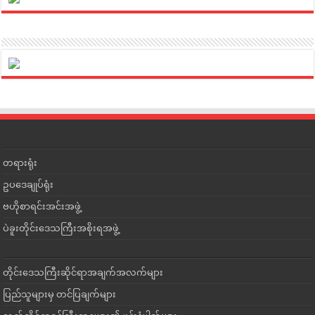
တရားရုံး
ဥပဒေချုပ်ရုံး
ဗဟိုစာရင်းအင်းအဖွဲ့
ပဲခူးတိုင်းဒေသကြီးအစိုးရအဖွဲ့
တိုင်းဒေသကြီးဆိုင်ရာအချက်အလက်များ
ပြည်သူများမှ တင်ပြချက်များ