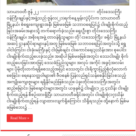
သာယာဝတီ ဇွန် ၂၂ ========================== တိုင်းဒေသကြီး
ဝန်ကြီးချုပ်နှင့်အဖွဲ့သည် ဇွန်လ(၂၁)ရက်နေ့ မွန်းလွဲပိုင်းက သာယာဝတီ
မြို့နယ်၊ စံရွေးကျေးရွာအနီး မြစ်မခမြစ် သဘာဝရေပြင်၌ ငါးမျိုးစိုက်ထည့်
ခြင်းအခမ်းအနားသို့ တက်ရောက်ခဲ့သည်။ ရှေးဦးစွာ တိုင်းဒေသကြီး
ဝန်ကြီးချုပ်၊ အစိုးရအဖွဲ့ တာဝန်ရှိသူများ၊ တို်ငးဒေသကြီး/ ခရိုင်/ မြို့နယ်
အဆင့် ဌာနဆိုင်ရာများနှင့်အတူ မြစ်မခမြစ် သဘာဝရေပြင်အတွင်းသို့ ရွှေ
ဝါငါးကြင်း၊ ငါးခုံးမကြီးနှင့် ငါးမြစ်ချင်း ငါးကောင်ရေ(၃)သိန်းအား စုပေါင်း
ငါးမျိုးစိုက်ထည့်ပေးခဲ့သည်။ အဆိုပါ မြစ်မခမြစ်အတွင်း ဒေသငါးမျိုး စိုက်
ထည့်ပေးခြင်းအားဖြင့် ဒေသခံပြည်သူများ အလုပ် အကိုင် အခွင့်အလမ်း
များ ပိုမိုတိုးတက်ရရှိစေသည့်အပြင် ဒေသတွင်း ငါးရိက္ခာပြည့်စုံလုံလောက်
စေခြင်း၊ ရေနေသတ္တဝါများ၏ ဇီဝစနစ် ပြန်လည်ရှင်သန်စေနိုင်ခြင်းစသည့်
အကျိုးကျေးဇူးများ ရရှိနိုင်မည်ဖြစ်သည်။ ပဲခူးတိုင်းဒေသကြီးအတွင်း
ဆည်မြောင်း၊ မြစ်ချောင်းများအတွင်း ယခုနှစ်၌ ငါးမျိုး(၁၂၄.၄)သိန်း ငါးမျိုး
စိုက်ထည့်ရန် စီစဉ်ထားရှိပြီး သာယာဝတီခရိုင်အတွင်း ငါးမျိုးစုံ(၁၇)သိန်း
ငါးမျိုးစိုက်ထည့်ရန် လျာထားလျက်ရှိကြောင်း သိရှိရသည်။ ထို့နောက် မြစ်မ
ခမြစ်ဘေး၌ …
Read More »