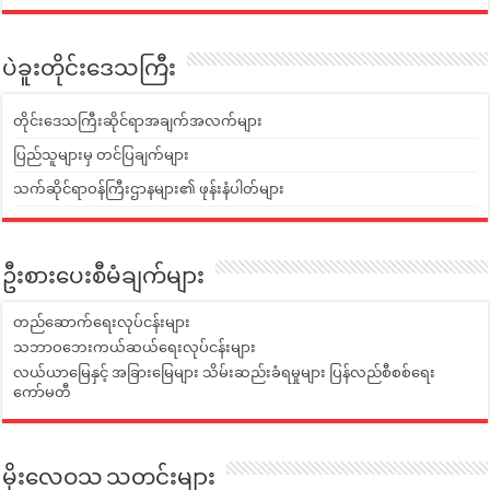
ပဲခူးတိုင်းဒေသကြီး
တိုင်းဒေသကြီးဆိုင်ရာအချက်အလက်များ
ပြည်သူများမှ တင်ပြချက်များ
သက်ဆိုင်ရာဝန်ကြီးဌာနများ၏ ဖုန်းနံပါတ်များ
ဦးစားပေးစီမံချက်များ
တည်ဆောက်ရေးလုပ်ငန်းများ
သဘာဝဘေးကယ်ဆယ်ရေးလုပ်ငန်းများ
လယ်ယာမြေနှင့် အခြားမြေများ သိမ်းဆည်းခံရမှုများ ပြန်လည်စီစစ်ရေး
ကော်မတီ
မိုးလေဝသ သတင်းများ