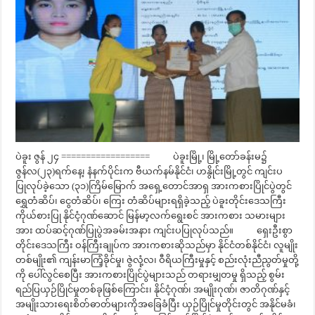
ပဲခူး ဇွန် ၂၄ ================== ပဲခူးမြို့၊ မြို့တော်ခန်းမ၌
ဇွန်လ(၂၃)ရက်နေ့၊ နံနက်ပိုင်းက ဗီယက်နမ်နိုင်ငံ၊ ဟနွိုင်းမြို့တွင် ကျင်းပ
ပြုလုပ်ခဲ့သော (၃၁)ကြိမ်မြောက် အရှေ့တောင်အာရှ အားကစားပြိုင်ပွဲတွင်
ရွှေတံဆိပ်၊ ငွေတံဆိပ်၊ ကြေး တံဆိပ်များရရှိခဲ့သည့် ပဲခူးတိုင်းဒေသကြီး
ကိုယ်စားပြု နိုင်ငံ့ဂုဏ်ဆောင် မြန်မာ့လက်ရွေးစင် အားကစား သမားများ
အား ထပ်ဆင့်ဂုဏ်ပြုပွဲအခမ်းအနား ကျင်းပပြုလုပ်သည်။ ရှေးဦးစွာ
တိုင်းဒေသကြီး ဝန်ကြီးချုပ်က အားကစားဆိုသည်မှာ နိုင်ငံတစ်နိုင်ငံ၊ လူမျိုး
တစ်မျိုး၏ ကျန်းမာကြံ့ခိုင်မှု၊ ဇွဲလုံ့လ၊ ဝီရိယကြီးမှုနှင့် စည်းလုံးညီညွတ်မှုတို့
ကို ပေါ်လွင်စေပြီး အားကစားပြိုင်ပွဲများသည် တရားမျှတမှု ရှိသည့် စွမ်း
ရည်ပြယှဉ်ပြိုင်မှုတစ်ခုဖြစ်ကြောင်း၊ နိုင်ငံ့ဂုဏ်၊ အမျိုးဂုဏ်၊ ဇာတိဂုဏ်နှင့်
အမျိုးသားရေးစိတ်ဓာတ်များကိုအခြေခံပြီး ယှဉ်ပြိုင်မှုတိုင်းတွင် အနိုင်မခံ၊