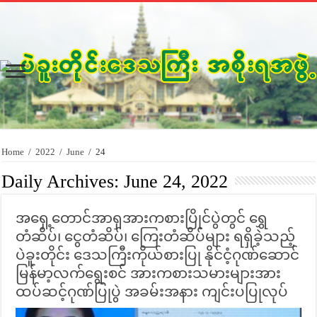
Home
/
2022
/
June
/
24
Daily Archives:
June 24, 2022
အရှေ့တောင်အာရှအားကစားပြိုင်ပွဲတွင် ရွှေ
တံဆိပ်၊ ငွေတံဆိပ်၊ ကြေးတံဆိပ်များ ရရှိခဲ့သည့်
ပဲခူးတိုင်း ဒေသကြီးကိုယ်စားပြု နိုင်ငံ့ဂုဏ်ဆောင်
မြန်မာ့လက်ရွေးစင် အားကစားသမားများအား
ထပ်ဆင့်ဂုဏ်ပြုပွဲ အခမ်းအနား ကျင်းပပြုလုပ်