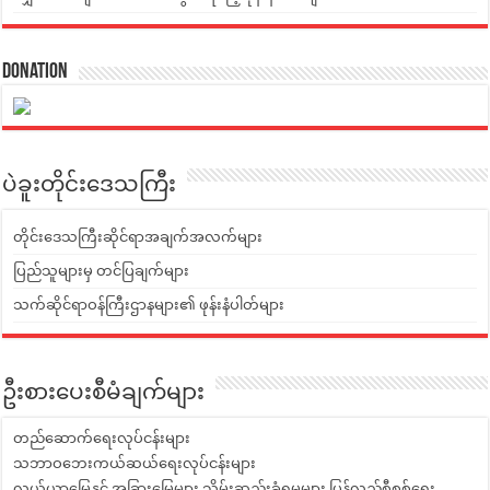
Donation
ပဲခူးတိုင်းဒေသကြီး
တိုင်းဒေသကြီးဆိုင်ရာအချက်အလက်များ
ပြည်သူများမှ တင်ပြချက်များ
သက်ဆိုင်ရာဝန်ကြီးဌာနများ၏ ဖုန်းနံပါတ်များ
ဦးစားပေးစီမံချက်များ
တည်ဆောက်ရေးလုပ်ငန်းများ
သဘာဝဘေးကယ်ဆယ်ရေးလုပ်ငန်းများ
လယ်ယာမြေနှင့် အခြားမြေများ သိမ်းဆည်းခံရမှုများ ပြန်လည်စီစစ်ရေး