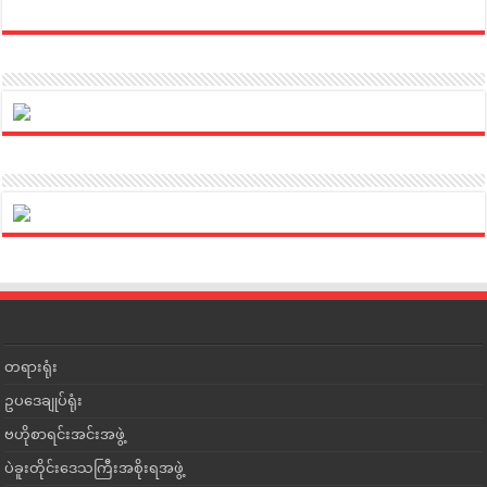
တရားရုံး
ဥပဒေချုပ်ရုံး
ဗဟိုစာရင်းအင်းအဖွဲ့
ပဲခူးတိုင်းဒေသကြီးအစိုးရအဖွဲ့