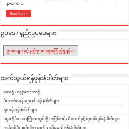
နာယက၊ …
Read More »
ဥပဒေ / နည်းဥပဒေများ
ဥပဒေများ နှင့် နည်းဥပဒေများကြည့်ရှုရန် >>
ဆက်သွယ်ရန်ဖုန်းနံပါတ်များ
ဆေးရုံ / လူနာတင်ယာဉ်
မီးသတ်စခန်းများ၏ ဖုန်းနံပါတ်များ
ရဲစခန်းဖုန်းနံပါတ်များ
ပဲခူးတိုင်းဒေသကြီးအတွင်းရှိ အမြန်လမ်း မီးသတ်နှင့် ရဲစခန်းဖုန်းနံပါတ်များ
လျှပ်စစ်မီးပျက်ပါက ဆက်သွယ်ရမည့် ဖုန်းနံပါတ်များ