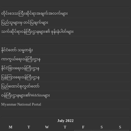
တိုင်းဒေသကြီးဆိုင်ရာအချက်အလက်များ
ပြည်သူများမှ တင်ပြချက်များ
သက်ဆိုင်ရာဝန်ကြီးဌာနများ၏ ဖုန်းနံပါတ်များ
နိုင်ငံတော် သမ္မတရုံး
ကာကွယ်ရေးဝန်ကြီးဌာန
နိုင်ငံခြားရေးဝန်ကြီးဌာန
ပြန်ကြားရေးဝန်ကြီးဌာန
ပြည်ထောင်စုလွှတ်တော်
ဝန်ကြီးဌာနများ၏WebSiteများ
Myanmar National Portal
July 2022
M
T
W
T
F
S
S