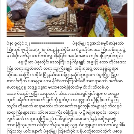
ပဲခူး ဇူလိုင် ၁၂ ================ ပဲခူးမြို့၊ ဗုဒ္ဓအသံဓမ္မဗိမာန်တော်
ကြီးတွင် ဇူလိုင်လ(၁၂)ရက်နေ့ နံနက်ပိုင်းက ပဲခူးတိုင်းဒေသကြီးအစိုးရအဖွဲ့
မှ ဝါဆိုသင်္ကန်း ဆက်ကပ်လှူဒါန်းခြင်း အခမ်းအနား ကျင်းပပြုလုပ်သည်။
ရှေးဦးစွာ ပဲခူးတိုင်းဒေသကြီး ဝန်ကြီးချုပ် အမှူးပြုသော တိုင်းဒေသ
ကြီး တရားလွှတ်တော် တရားသူကြီးချုပ်၊ အစိုးရအဖွဲ့ တာဝန်ရှိသူများ၊
တိုင်းဒေသကြီး /ခရိုင်/ မြို့နယ်အဆင့်ဌာနဆိုင်ရာများက ပဲခူးမြို့၊ မြို့မ
စာသင်တိုက် ပဓာနနာယက၊ နိုင်ငံတော်ဩဝါဒါစရိယဆရာတော် အဘိဓဇ
မဟာရဋ္ဌဂုရု ဘဒ္ဒန္တ ဂန္ဓမာ မဟာထေရ်မြတ်ထံမှ ငါးပါးသီလခံယူ
ဆောက်တည်ကြပြီး ဆရာတော်၊သံဃာတော်အရှင်မြတ်များက မေတ္တာ
သုတ် ပရိတ်တရားတော်မြတ်ကို ရွတ်ပွား သရဇ္ဈာယ် ချီးမြှင့်တော်မူကြ
သည်။ ထို့နောက် ဆရာတော်၊ သံဃာတော်အရှင်သူမြတ်များနှင့် သီလရှင်
ဆရာကြီးများအား တိုင်းဒေသကြီး ဝန်ကြီးချုပ် ဦးမျိုးဆွေဝင်း၊ တရား
လွှတ်တော် တရားသူကြီးချုပ် ဒေါ်လွင်လွင်အေးကျော်နှင့် အစိုးရအဖွဲ့
တာဝန်ရှိသူများက ဝါဆိုသင်္ကန်းများနှင့် လှူဖွယ်ဝတ္ထုများ ဆက်ကပ်လှူဒါန်း
ကြသည်။ ယင်းနောက် ပဲခူးမြို့၊ ကြခတ်ဝိုင်းပရိယတ္တိစာသင်တိုက် ပဓာန