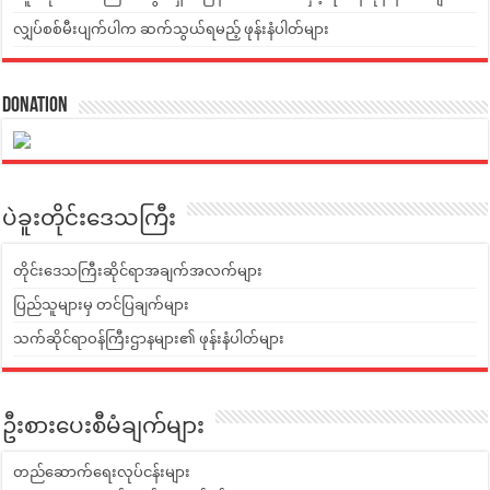
လျှပ်စစ်မီးပျက်ပါက ဆက်သွယ်ရမည့် ဖုန်းနံပါတ်များ
Donation
ပဲခူးတိုင်းဒေသကြီး
တိုင်းဒေသကြီးဆိုင်ရာအချက်အလက်များ
ပြည်သူများမှ တင်ပြချက်များ
သက်ဆိုင်ရာဝန်ကြီးဌာနများ၏ ဖုန်းနံပါတ်များ
ဦးစားပေးစီမံချက်များ
တည်ဆောက်ရေးလုပ်ငန်းများ