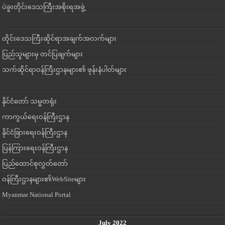
ပဲခူးတိုင်းဒေသကြီးအစိုးရအဖွဲ့
တိုင်းဒေသကြီးဆိုင်ရာအချက်အလက်များ
ပြည်သူများမှ တင်ပြချက်များ
သက်ဆိုင်ရာဝန်ကြီးဌာနများ၏ ဖုန်းနံပါတ်များ
နိုင်ငံတော် သမ္မတရုံး
ကာကွယ်ရေးဝန်ကြီးဌာန
နိုင်ငံခြားရေးဝန်ကြီးဌာန
ပြန်ကြားရေးဝန်ကြီးဌာန
ပြည်ထောင်စုလွှတ်တော်
ဝန်ကြီးဌာနများ၏WebSiteများ
Myanmar National Portal
July 2022