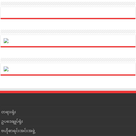
တရားရုံး
ဥပဒေချုပ်ရုံး
ဗဟိုစာရင်းအင်းအဖွဲ့