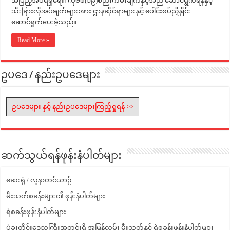
အပြည့်အဝရရှိရေး၊ ကိုဗစ်(၁၉)စည်းကမ်းချက်နှင့်အညီ ဆောင်ရွက်ရန်နှင့်
သီးခြားလိုအပ်ချက်များအား ဌာနဆိုင်ရာများနှင့် ပေါင်းစပ်ညှိနှိုင်း
ဆောင်ရွက်ပေးခဲ့သည်။ …
Read More »
ဥပဒေ / နည်းဥပဒေများ
ဥပဒေများ နှင့် နည်းဥပဒေများကြည့်ရှုရန် >>
ဆက်သွယ်ရန်ဖုန်းနံပါတ်များ
ဆေးရုံ / လူနာတင်ယာဉ်
မီးသတ်စခန်းများ၏ ဖုန်းနံပါတ်များ
ရဲစခန်းဖုန်းနံပါတ်များ
ပဲခူးတိုင်းဒေသကြီးအတွင်းရှိ အမြန်လမ်း မီးသတ်နှင့် ရဲစခန်းဖုန်းနံပါတ်များ