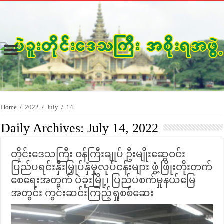
Home
/
2022
/
July
/
14
Daily Archives:
July 14, 2022
တိုင်းဒေသကြီး ဝန်ကြီးချုပ် ဦးမျိုးဆွေဝင်း
ပြည်ပရင်းနှီးမြှုပ်နှံမှုလုပ်ငန်းများ ဖွံ့ဖြိုးတိုးတက်
စေရေးအတွက် ပဲခူးမြို့၊ ပြည်ပစက်မှုနယ်မြေ
အတွင်း ကွင်းဆင်းကြည့်ရှုစစ်ဆေး