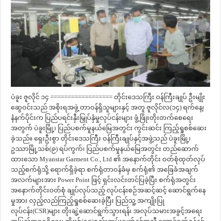
ပဲခူး ဇူလိုင် ၁၄ ================== တိုင်းဒေသကြီး ဝန်ကြီးချုပ် ဦးမျိုး
ဆွေဝင်းသည် အစိုးရအဖွဲ့ တာဝန်ရှိသူများနှင့် အတူ ဇူလိုင်လ(၁၄) ရက်နေ့၊
နံနက်ပိုင်းက ပြည်ပရင်းနှီးမြှုပ်နှံမှုလုပ်ငန်းများ ဖွံ့ဖြိုးတိုးတက်စေရေး
အတွက် ပဲခူးမြို့၊ ပြည်ပစက်မှုနယ်မြေအတွင်း ကွင်းဆင်း ကြည့်ရှုစစ်ဆေး
ခဲ့သည်။ ရှေးဦးစွာ တိုင်းဒေသကြီး ဝန်ကြီးချုပ်နှင့်အဖွဲ့သည် ပဲခူးမြို့၊
ဥဿာမြို့သစ်(၉) ရပ်ကွက်၊ ပြည်ပစက်မှုနယ်မြေအတွင်း တည်ဆောက်
ထားသော Myanstar Garment Co., Ltd ၏ အနောက်တိုင်း ဝတ်စုံထုတ်လုပ်
သည့်စက်ရုံသို့ ရောက်ရှိခဲ့ရာ စက်ရုံတာဝန်ခံမှ စက်ရုံ၏ အခြေခံအချက်
အလက်များအား Power Point ဖြင့် ရှင်းလင်းတင်ပြခဲ့ပြီး စက်ရုံအတွင်း
အနောက်တိုင်းဝတ်စုံ ချုပ်လုပ်သည့် လုပ်ငန်းစဉ်အဆင့်ဆင့် ဆောင်ရွက်နေ
မှုအား လှည့်လည်ကြည့်ရှုစစ်ဆေးခဲ့ပြီး ပြည်သူ့ အကျိုးပြု
လုပ်ငန်း(CSR)များ တိုးချဲ့ဆောင်ရွက်သွားရန်၊ အလုပ်သမားအခွင့်အရေး