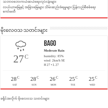
သဘာဝဘေးကယ်ဆယ်ရေးလုပ်ငန်းများ
လယ်ယာမြေနှင့် အခြားမြေများ သိမ်းဆည်းခံရမှုများ ပြန်လည်စီစစ်ရေး
ကော်မတီ
မိုးလေဝသ သတင်းများ
Bago
Moderate Rain
27
C
humidity: 85%
wind: 2km/h SE
H 27 • L 27
C
C
C
C
C
28
28
26
25
25
SAT
SUN
MON
TUE
WED
ခရိုင်အလိုက် မိုးလေဝသ သတင်းများ