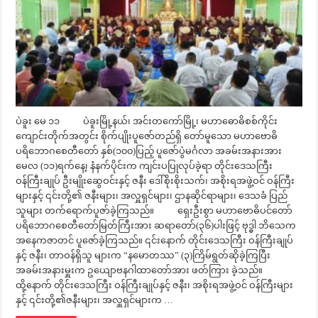
ပဲခူး မေ ၁၁ ပဲခူးမြို့နယ်၊ အင်းတကော်မြို့၊ မဟာဓောဓိစစ်ကိုင်း
ကျောင်းတိုက်အတွင်း စိုက်ပျိုးပူဇော်တည်ရှိ တော်မူသော မဟာဗောဓိ
ပရိဘောဂစေတီတော် နှစ်(၁၀၀)ပြည့် ပူဇော်ပွဲမင်္ဂလာ အခမ်းအနားအား
မေလ (၁၁)ရက်နေ့၊ နံနက်ပိုင်းက ကျင်းပပြုလုပ်ခဲ့ရာ တိုင်းဒေသကြီး
ဝန်ကြီးချုပ် ဦးမျိုးဆွေဝင်းနှင့် ဇနီး ဒေါ်စိုးစိုးသက်၊ အစိုးရအဖွဲ့ဝင် ဝန်ကြီး
များနှင့် ၎င်းတို့၏ ဇနီးများ၊ အလှူရှင်များ၊ ဌာနဆိုင်ရာများ၊ ဒေသခံ ပြည်
သူများ တက်ရောက်ပူဇာ်ခဲ့ကြသည်။ ရှေးဦးစွာ မဟာဗောဓိပင်တော်
ပရိဘောဂစေတီတော်မြတ်ကြီးအား ဆရာတော်(၃၆)ပါးဖြင့် ဗုဒ္ဓါ ဘိသေက
အနေကဇာတင် ပူဇော်ခဲ့ကြသည်။ ၎င်းနောက် တိုင်းဒေသကြီး ဝန်ကြီးချုပ်
နှင့် ဇနီး၊ တာဝန်ရှိသူ များက “နမောတဿ” (၃)ကြိမ်ရွတ်ဆိုခဲ့ကြပြီး
အခမ်းအနားမှူးက ဥယျောဗနဂါထာတော်အား ဖတ်ကြား ခဲ့သည်။
ထို့နောက် တိုင်းဒေသကြီး ဝန်ကြီးချုပ်နှင့် ဇနီး၊ အစိုးရအဖွဲ့ဝင် ဝန်ကြီးများ
နှင့် ၎င်းတို့၏ဇနီးများ၊ အလှူရှင်များက …