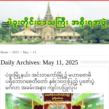
Home
/
2025
/
May
/
11
Daily Archives:
May 11, 2025
ပဲခူးမြို့နယ်၊ အင်းတကော်မြို့၌ မဟာဗောဓိ
ပရိဘောဂစေတီတော် နှစ်(၁၀၀)ပြည့် ပူဇော်ပွဲ
မင်္ဂလာ အခမ်းအနား ကျင်းပပြုလုပ်