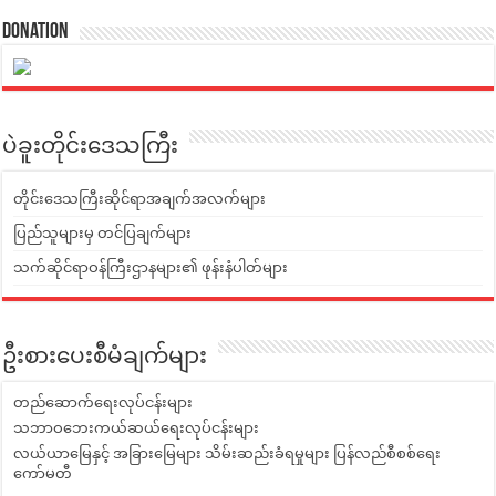
Donation
ပဲခူးတိုင်းဒေသကြီး
တိုင်းဒေသကြီးဆိုင်ရာအချက်အလက်များ
ပြည်သူများမှ တင်ပြချက်များ
သက်ဆိုင်ရာဝန်ကြီးဌာနများ၏ ဖုန်းနံပါတ်များ
ဦးစားပေးစီမံချက်များ
တည်ဆောက်ရေးလုပ်ငန်းများ
သဘာဝဘေးကယ်ဆယ်ရေးလုပ်ငန်းများ
လယ်ယာမြေနှင့် အခြားမြေများ သိမ်းဆည်းခံရမှုများ ပြန်လည်စီစစ်ရေး
ကော်မတီ