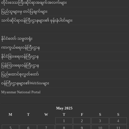
တိုင်းဒေသကြီးဆိုင်ရာအချက်အလက်များ
ပြည်သူများမှ တင်ပြချက်များ
သက်ဆိုင်ရာဝန်ကြီးဌာနများ၏ ဖုန်းနံပါတ်များ
နိုင်ငံတော် သမ္မတရုံး
ကာကွယ်ရေးဝန်ကြီးဌာန
နိုင်ငံခြားရေးဝန်ကြီးဌာန
ပြန်ကြားရေးဝန်ကြီးဌာန
ပြည်ထောင်စုလွှတ်တော်
ဝန်ကြီးဌာနများ၏WebSiteများ
Myanmar National Portal
May 2025
M
T
W
T
F
S
S
1
2
3
4
5
6
7
8
9
10
11