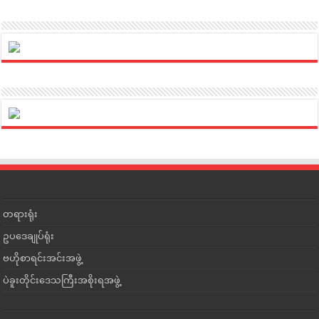
တရားရုံး
ဥပဒေချုပ်ရုံး
ဗဟိုစာရင်းအင်းအဖွဲ့
ပဲခူးတိုင်းဒေသကြီးအစိုးရအဖွဲ့