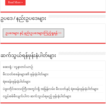
Read More »
ဥပဒေ / နည်းဥပဒေများ
ဥပဒေများ နှင့် နည်းဥပဒေများကြည့်ရှုရန် >>
ဆက်သွယ်ရန်ဖုန်းနံပါတ်များ
ဆေးရုံ / လူနာတင်ယာဉ်
မီးသတ်စခန်းများ၏ ဖုန်းနံပါတ်များ
ရဲစခန်းဖုန်းနံပါတ်များ
ပဲခူးတိုင်းဒေသကြီးအတွင်းရှိ အမြန်လမ်း မီးသတ်နှင့် ရဲစခန်းဖုန်းနံပါတ်များ
လျှပ်စစ်မီးပျက်ပါက ဆက်သွယ်ရမည့် ဖုန်းနံပါတ်များ