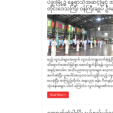
ပဲခူးမြို့၌ နွေရာသီအဆင့်မြင့်
တိုင်းဒေသကြီး ဝန်ကြီးချုပ် ဦးမ
မည့် လူငယ်များအတွက် လူငယ်ကဏ္ဍဘက်စုံဖွံ့ဖ
ထိရောက်အောင်မြင်စွာ ဆောင်ရွက်နိုင်ရန်၊ လူငယ
အခွင့်အလမ်း၊ အသိပညာဗဟုသုတများ လေ့လာ ဆည်း
ဆက်ဆံပြီး ပူးပေါင်းလေ့လာသင်ယူနိုင်သည့် ပဲခ
ပေးခဲ့ပြီး စာကြည့်တိုက်၊ အနုပညာ ခန်း၊ ဂီတနှင
သုံးခန်းမများ ပါဝင် ကြောင်း၊ လူငယ်များ၏ဘဝမျ
Read More »