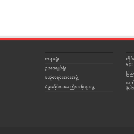
တရားရုံး
တို
များ
ဥပဒေချုပ်ရုံး
ပြည်
ဗဟိုစာရင်းအင်းအဖွဲ့
သက်ဆ
ပဲခူးတိုင်းဒေသကြီးအစိုးရအဖွဲ့
နံပါ