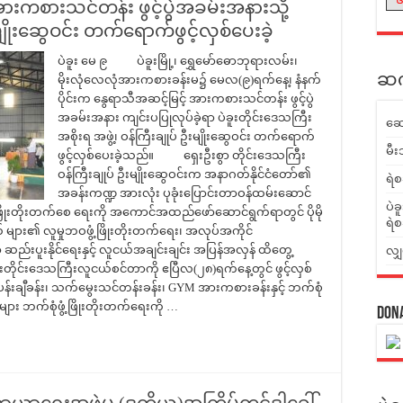
 အားကစားသင်တန်း ဖွင့်ပွဲအခမ်းအနားသို့
ျိုးဆွေဝင်း တက်ရောက်ဖွင့်လှစ်ပေးခဲ့
ပဲခူး မေ ၉ ပဲခူးမြို့၊ ရွှေမော်ဓောဘုရားလမ်း၊
ဆက်
မိုးလုံလေလုံအားကစားခန်းမ၌ မေလ(၉)ရက်နေ့၊ နံနက်
ပိုင်းက နွေရာသီအဆင့်မြင့် အားကစားသင်တန်း ဖွင့်ပွဲ
အခမ်းအနား ကျင်းပပြုလုပ်ခဲ့ရာ ပဲခူးတိုင်းဒေသကြီး
ဆေ
အစိုးရ အဖွဲ့၊ ဝန်ကြီးချုပ် ဦးမျိုးဆွေဝင်း တက်ရောက်
မီး
ဖွင့်လှစ်ပေးခဲ့သည်။ ရှေးဦးစွာ တိုင်းဒေသကြီး
ဝန်ကြီးချုပ် ဦးမျိုးဆွေဝင်းက အနာဂတ်နိုင်ငံတော်၏
ရဲစ
အခန်းကဏ္ဍ အားလုံး ပုခုံးပြောင်းတာဝန်ထမ်းဆောင်
ပဲခ
ြိုးတိုးတက်စေ ရေးကို အကောင်အထည်ဖော်ဆောင်ရွက်ရာတွင် ပိုမို
ရဲစ
် များ၏ လူမှုဘဝဖွံ့ဖြိုးတိုးတက်ရေး၊ အလုပ်အကိုင်
ပူးနိုင်ရေးနှင့် လူငယ်အချင်းချင်း အပြန်အလှန် ထိတွေ့
လျှ
ူးတိုင်းဒေသကြီးလူငယ်စင်တာကို ဧပြီလ(၂၈)ရက်နေ့တွင် ဖွင့်လှစ်
့်ပန်းချီခန်း၊ သက်မွေးသင်တန်းခန်း၊ GYM အားကစားခန်းနှင့် ဘက်စုံ
ား ဘက်စုံဖွံ့ဖြိုးတိုးတက်ရေးကို …
Don