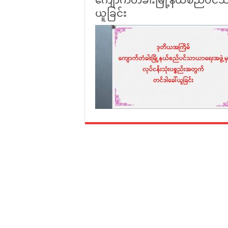
ကျောက်တံခါးမြို့နယ်စည်ပင်သ
ယူခြင်း