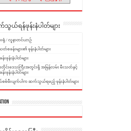
သွယ်ရန်ဖုန်းနံပါတ်များ
းရုံ / လူနာတင်ယာဉ်
သတ်စခန်းများ၏ ဖုန်းနံပါတ်များ
ခန်းဖုန်းနံပါတ်များ
ူးတိုင်းဒေသကြီးအတွင်းရှိ အမြန်လမ်း မီးသတ်နှင့်
ခန်းဖုန်းနံပါတ်များ
ပ်စစ်မီးပျက်ပါက ဆက်သွယ်ရမည့် ဖုန်းနံပါတ်များ
ation