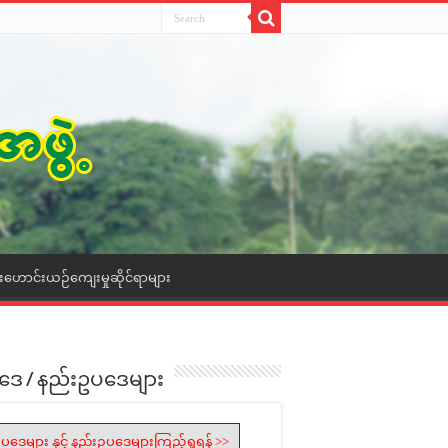
ေးဟောင်းယဉ်ကျေးမှုဆိုင်ရာများ
ဒေ / နည်းဥပဒေများ
ပဒေများ နှင့် နည်းဥပဒေများကြည့်ရှုရန် >>