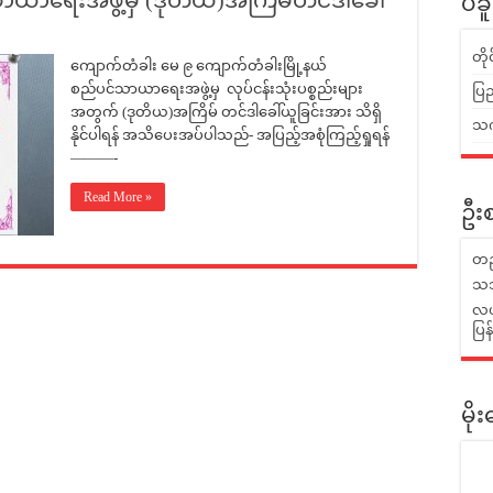
ာယာရေးအဖွဲ့မှ (ဒုတိယ)အကြိမ်တင်ဒါခေါ်
ပဲခ
တိ
ကျောက်တံခါး မေ ၉ ကျောက်တံခါးမြို့နယ်
စည်ပင်သာယာရေးအဖွဲ့မှ လုပ်ငန်းသုံးပစ္စည်းများ
ပြည
အတွက် (ဒုတိယ)အကြိမ် တင်ဒါခေါ်ယူခြင်းအား သိရှိ
သက်
နိုင်ပါရန် အသိပေးအပ်ပါသည်- အပြည့်အစုံကြည့်ရှုရန်
———-
Read More »
ဦးစ
တည
သဘ
လယ်
ပြ
မိ