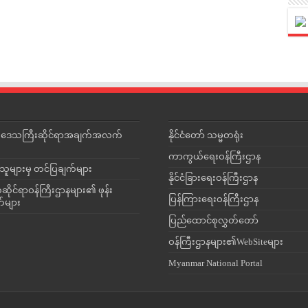
င်းဒေသကြီးဆိုင်ရာအချက်အလက်
နိုင်ငံတော် သမ္မတရုံး
ကာကွယ်ရေးဝန်ကြီးဌာန
သူများမှ တင်ပြချက်များ
နိုင်ငံခြားရေးဝန်ကြီးဌာန
ိုင်ရာဝန်ကြီးဌာနများ၏ ဖုန်း
ပြန်ကြားရေးဝန်ကြီးဌာန
တ်များ
ပြည်ထောင်စုလွှတ်တော်
ဝန်ကြီးဌာနများ၏WebSiteများ
Myanmar National Portal