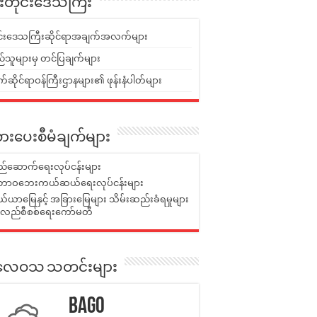
ူးတိုင်းဒေသကြီး
ုင်းဒေသကြီးဆိုင်ရာအချက်အလက်များ
်သူများမှ တင်ပြချက်များ
ဆိုင်ရာဝန်ကြီးဌာနများ၏ ဖုန်းနံပါတ်များ
ားပေးစီမံချက်များ
်ဆောက်ရေးလုပ်ငန်းများ
ာဝဘေးကယ်ဆယ်ရေးလုပ်ငန်းများ
ယာမြေနှင့် အခြားမြေများ သိမ်းဆည်းခံရမှုများ
န်လည်စီစစ်ရေးကော်မတီ
ုးလေဝသ သတင်းများ
Bago