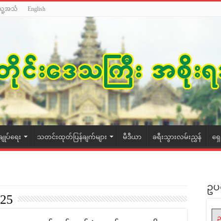
သူ့အသံ
English
ချုပ်ရေး
သတင်းထုတ်ပြန်ချက်များ
မီဒီယာ
ခရီးသွားလမ်းညွှန်
ရှ
ဥပ
025
ဥ