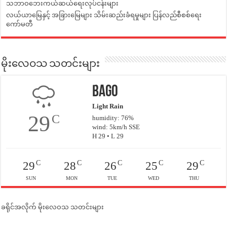
သဘာဝဘေးကယ်ဆယ်ရေးလုပ်ငန်းများ
လယ်ယာမြေနှင့် အခြားမြေများ သိမ်းဆည်းခံရမှုများ ပြန်လည်စီစစ်ရေး
ကော်မတီ
မိုးလေဝသ သတင်းများ
Bago
Light Rain
29
C
humidity: 76%
wind: 5km/h SSE
H 29 • L 29
C
C
C
C
C
29
28
26
25
29
SUN
MON
TUE
WED
THU
ခရိုင်အလိုက် မိုးလေဝသ သတင်းများ