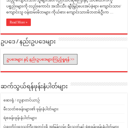
သည့် ကျောင်းသား/သူများအား ပညာသင်ဆုကြေးနှင့် သင်ထောက်ကူ
ပစ္စည်းများကို လည်းကောင်း အသီးသီး ချီးမြှင့်ပေးအပ်ခဲ့ရာ၊ ကျောင်းသား/
ကျောင်းသူ ဝန်ထမ်းမိဘများ ကိုယ်စား ကျောင်းသားမိဘတစ်ဦးက …
Read More »
ဥပဒေ / နည်းဥပဒေများ
ဥပဒေများ နှင့် နည်းဥပဒေများကြည့်ရှုရန် >>
ဆက်သွယ်ရန်ဖုန်းနံပါတ်များ
ဆေးရုံ / လူနာတင်ယာဉ်
မီးသတ်စခန်းများ၏ ဖုန်းနံပါတ်များ
ရဲစခန်းဖုန်းနံပါတ်များ
ပဲခူးတိုင်းဒေသကြီးအတွင်းရှိ အမြန်လမ်း မီးသတ်နှင့် ရဲစခန်းဖုန်းနံပါတ်များ