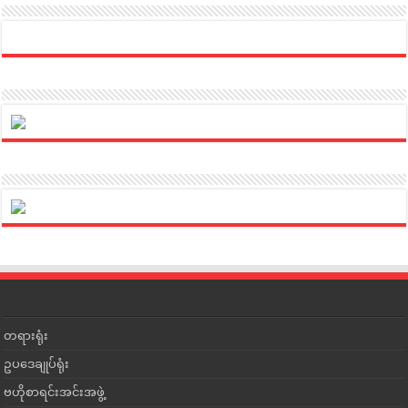
တရားရုံး
ဥပဒေချုပ်ရုံး
ဗဟိုစာရင်းအင်းအဖွဲ့