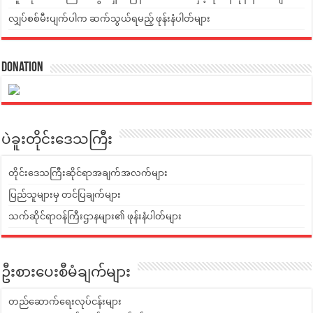
လျှပ်စစ်မီးပျက်ပါက ဆက်သွယ်ရမည့် ဖုန်းနံပါတ်များ
Donation
ပဲခူးတိုင်းဒေသကြီး
တိုင်းဒေသကြီးဆိုင်ရာအချက်အလက်များ
ပြည်သူများမှ တင်ပြချက်များ
သက်ဆိုင်ရာဝန်ကြီးဌာနများ၏ ဖုန်းနံပါတ်များ
ဦးစားပေးစီမံချက်များ
တည်ဆောက်ရေးလုပ်ငန်းများ