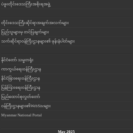
ပဲခူးတိုင်းဒေသကြီးအစိုးရအဖွဲ့
တိုင်းဒေသကြီးဆိုင်ရာအချက်အလက်များ
ပြည်သူများမှ တင်ပြချက်များ
သက်ဆိုင်ရာဝန်ကြီးဌာနများ၏ ဖုန်းနံပါတ်များ
နိုင်ငံတော် သမ္မတရုံး
ကာကွယ်ရေးဝန်ကြီးဌာန
နိုင်ငံခြားရေးဝန်ကြီးဌာန
ပြန်ကြားရေးဝန်ကြီးဌာန
ပြည်ထောင်စုလွှတ်တော်
ဝန်ကြီးဌာနများ၏WebSiteများ
Myanmar National Portal
May 2025