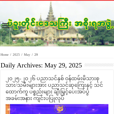
Home
/
2025
/
May
/
29
Daily Archives:
May 29, 2025
၂၀၂၅-၂၀၂၆ ပညာသင်နှစ် ဝန်ထမ်းမိသားစု
သား/သမီးများအား ပညာသင်ဆုကြေးနှင့် သင်
ထောက်ကူ ပစ္စည်းများ ချီးမြှင့်ပေးအပ်ပွဲ
အခမ်းအနား ကျင်းပပြုလုပ်