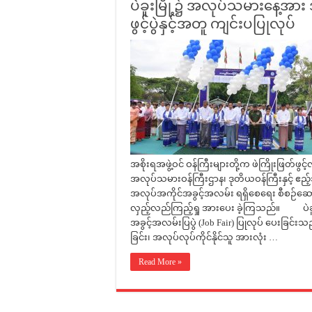
ပဲခူးမြို့၌ အလုပ်သမားနေ့အား 
ဖွင့်ပွဲနှင့်အတူ ကျင်းပပြုလုပ်
အစိုးရအဖွဲ့ဝင် ဝန်ကြီးများတို့က ဖဲကြိုးဖြတ်ဖွင
အလုပ်သမားဝန်ကြီးဌာန၊ ဒုတိယဝန်ကြီးနှင့် 
အလုပ်အကိုင်အခွင့်အလမ်း ရရှိစေရေး စီစဉ်ဆေ
လှည့်လည်ကြည့်ရှု အားပေး ခဲ့ကြသည်။ ပဲခူးတ
အခွင့်အလမ်းပြပွဲ (Job Fair) ပြုလုပ် ပေးခြင
ခြင်း၊ အလုပ်လုပ်ကိုင်နိုင်သူ အားလုံး …
Read More »