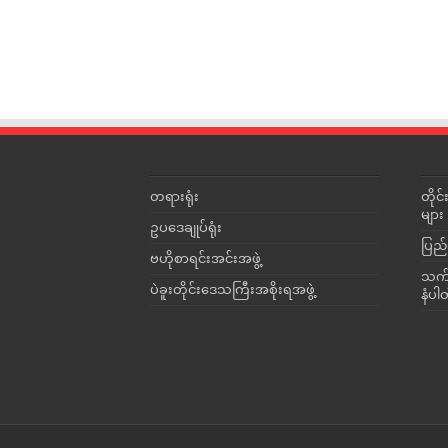
တရားရုံး
တို
များ
ဥပဒေချုပ်ရုံး
ပြည်
ဗဟိုစာရင်းအင်းအဖွဲ့
သက်ဆ
ပဲခူးတိုင်းဒေသကြီးအစိုးရအဖွဲ့
နံပါ