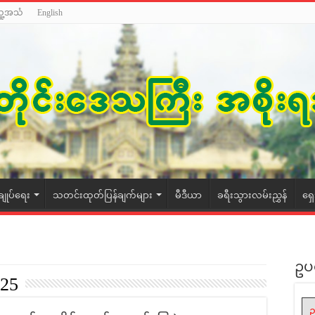
သူ့အသံ
English
ချုပ်ရေး
သတင်းထုတ်ပြန်ချက်များ
မီဒီယာ
ခရီးသွားလမ်းညွှန်
ရှ
ဥပ
025
ဥ