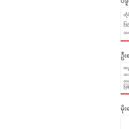
ပဲခ
တိ
ပြည
သက်
ဦးစ
တည
သဘ
လယ်
ပြ
မိ