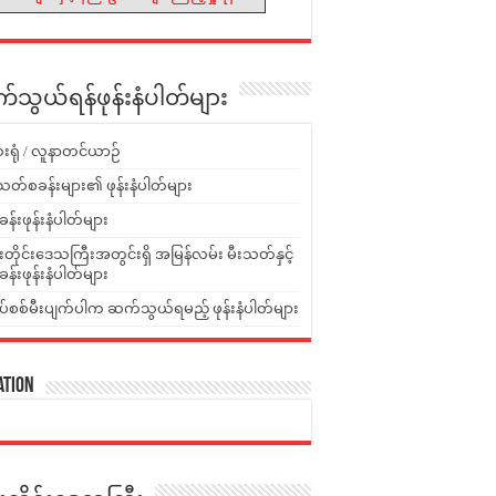
သွယ်ရန်ဖုန်းနံပါတ်များ
းရုံ / လူနာတင်ယာဉ်
သတ်စခန်းများ၏ ဖုန်းနံပါတ်များ
ခန်းဖုန်းနံပါတ်များ
ူးတိုင်းဒေသကြီးအတွင်းရှိ အမြန်လမ်း မီးသတ်နှင့်
ခန်းဖုန်းနံပါတ်များ
ပ်စစ်မီးပျက်ပါက ဆက်သွယ်ရမည့် ဖုန်းနံပါတ်များ
ation