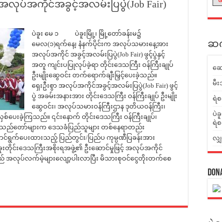
အလုပ်အကိုင်အခွင့်အလမ်းပြပွဲ(Job Fair)
ပဲခူး မေ ၁ ပဲခူးမြို့၊ မြို့တော်ခန်းမ၌
ဆက်
မေလ(၁)ရက်နေ့၊ နံနက်ပိုင်းက အလုပ်သမားနေ့အား
အလုပ်အကိုင် အခွင့်အလမ်းပြပွဲ(Job Fair) ဖွင့်ပွဲနှင့်
အတူ ကျင်းပပြုလုပ်ခဲ့ရာ တိုင်းဒေသကြီး ဝန်ကြီးချုပ်
ဆေ
ဦးမျိုးဆွေဝင်း တက်ရောက်ချီးမြှင့်ပေးခဲ့သည်။
မီး
ရှေးဦးစွာ အလုပ်အကိုင်အခွင့်အလမ်းပြပွဲ(Job Fair) ဖွင့်
ပွဲ အခမ်းအနားအား တိုင်းဒေသကြီး ဝန်ကြီးချုပ် ဦးမျိုး
ရဲစ
ဆွေဝင်း၊ အလုပ်သမားဝန်ကြီးဌာန ဒုတိယဝန်ကြီး၊
ပဲခ
့်လှစ်ပေးခဲ့ကြသည်။ ၎င်းနောက် တိုင်းဒေသကြီး ဝန်ကြီးချုပ်၊
ရဲစ
ဧည့်သည်တော်များက ဒေသခံပြည်သူများ တစ်နေရာတည်း
ာင်ရွက်ပေးထားသည့် ပြည်တွင်း/ပြည်ပ ကုမ္ပဏီပြခန်းအား
လျှ
ိုင်းဒေသကြီးအစိုးရအဖွဲ့၏ ဦးဆောင်မှုဖြင့် အလုပ်အကိုင်
်းသည် အလုပ်လက်မဲ့များလျော့ပါးလာပြီး မိသားစုဝင်ငွေတိုးတက်စေ
Don