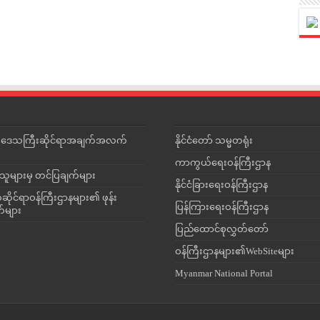
င်းဒေသကြီးဆိုင်ရာအချက်အလက်
နိုင်ငံတော် သမ္မတရုံး
ကာကွယ်ရေးဝန်ကြီးဌာန
သူများမှ တင်ပြချက်များ
နိုင်ငံခြားရေးဝန်ကြီးဌာန
ိုင်ရာဝန်ကြီးဌာနများ၏ ဖုန်း
ပြန်ကြားရေးဝန်ကြီးဌာန
တ်များ
ပြည်ထောင်စုလွှတ်တော်
ဝန်ကြီးဌာနများ၏WebSiteများ
Myanmar National Portal