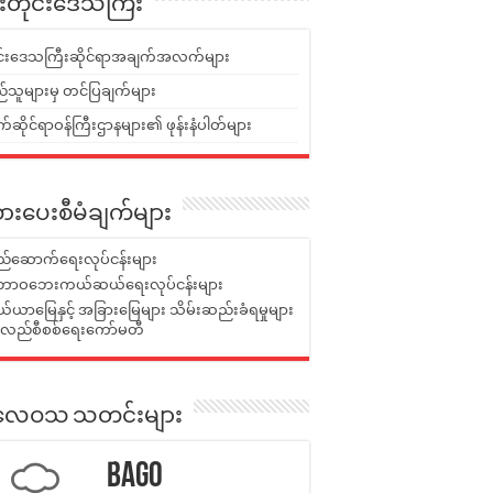
ူးတိုင်းဒေသကြီး
ုင်းဒေသကြီးဆိုင်ရာအချက်အလက်များ
်သူများမှ တင်ပြချက်များ
ဆိုင်ရာဝန်ကြီးဌာနများ၏ ဖုန်းနံပါတ်များ
ားပေးစီမံချက်များ
်ဆောက်ရေးလုပ်ငန်းများ
ာဝဘေးကယ်ဆယ်ရေးလုပ်ငန်းများ
ယာမြေနှင့် အခြားမြေများ သိမ်းဆည်းခံရမှုများ
န်လည်စီစစ်ရေးကော်မတီ
ုးလေဝသ သတင်းများ
Bago